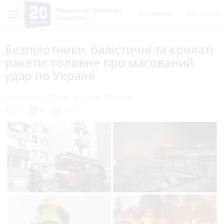
Пишеш ти! Коментує
Всі новини
Обговорен
Тернопіль
Безпілотники, балістичні та крилаті
ракети: головне про масований
удар по Україні
20 вересня 2025 р.
Діана Олійник
chat_bubble
share
visibility
0
0
765