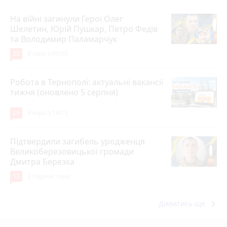
На війні загинули Герої Олег
Шелетин, Юрій Пушкар, Петро Федів
та Володимир Паламарчук
22
Вчора о 09:00
Робота в Тернополі: актуальні вакансії
тижня (оновлено 5 серпня)
20
Вчора о 14:13
Підтвердили загибель уродженця
Великоберезовицької громади
Дмитра Березка
13
2 години тому
keyboard_arrow_right
Дивитись ще