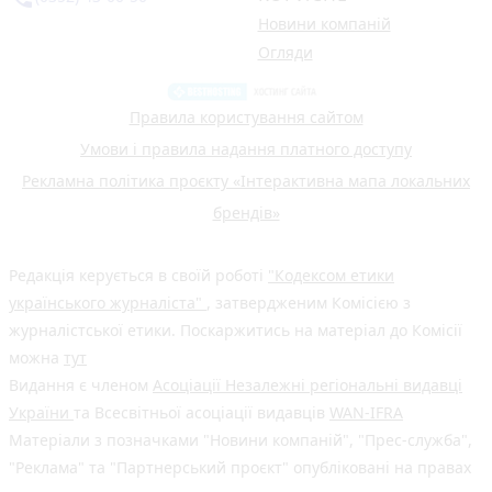
Новини компаній
Огляди
Правила користування сайтом
Умови і правила надання платного доступу
Рекламна політика проєкту «Інтерактивна мапа локальних
брендів»
Редакція керується в своїй роботі
"Кодексом етики
українського журналіста"
, затвердженим Комісією з
журналістської етики. Поскаржитись на матеріал до Комісії
можна
тут
Видання є членом
Асоціації Незалежні регіональні видавці
України
та Всесвітньої асоціації видавців
WAN-IFRA
Матеріали з позначками "Новини компаній", "Прес-служба",
"Реклама" та "Партнерський проєкт" опубліковані на правах