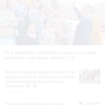
Як у Тернополі освячують кошики на Спаса:
репортаж з місцевих храмів
photo_camera
play_circle_filled
Не просто школа, а дієва спільнота: як
працює унікальна бордингова школа
Української академії лідерства у
Тернополі
photo_camera
play_circle_filled
4 серпня 2026 р.
15 років за вбивство випускниці: