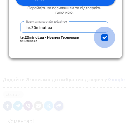
Додайте 20 хвилин до вибраних джерел у
Google
обстріл
Коментарі