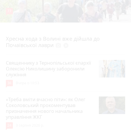
77
4 серпня 2026 р.
Хресна хода з Волині вже дійшла до
Почаївської лаври
photo_camera
play_circle_filled
Священнику з Тернопільської єпархії
Олексію Николишину заборонили
служіння
36
Вчора о 10:53
«Треба вміти вчасно піти»: як Олег
Соколовський прокоментував
призначення нового начальника
управління ЖКГ
24
3 серпня 2026 р.