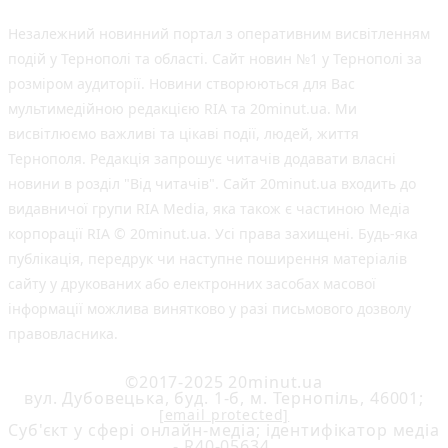
Незалежний новинний портал з оперативним висвітленням
подій у Тернополі та області. Сайт новин №1 у Тернополі за
розміром аудиторії. Новини створюються для Вас
мультимедійною редакцією RIA та 20minut.ua. Ми
висвітлюємо важливі та цікаві події, людей, життя
Тернополя. Редакція запрошує читачів додавати власні
новини в розділ "Від читачів". Сайт 20minut.ua входить до
видавничої групи RIA Media, яка також є частиною Медіа
корпорації RIA © 20minut.ua. Усі права захищені. Будь-яка
публiкацiя, передрук чи наступне поширення матеріалів
сайту у друкованих або електронних засобах масової
інформації можлива винятково у разі письмового дозволу
правовласника.
©2017-2025 20minut.ua
вул. Дубовецька, буд. 1-б, м. Тернопіль, 46001;
[email protected]
Cуб'єкт у сфері онлайн-медіа; ідентифікатор медіа
- R40-05634.