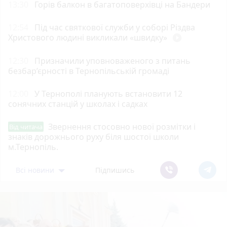
13:30
Горів балкон в багатоповерхівці на Бандери
12:54
Під час святкової служби у соборі Різдва
Христового людині викликали «швидку»
play_circle_filled
12:30
Призначили уповноваженого з питань
безбар’єрності в Тернопільській громаді
12:00
У Тернополі планують встановити 12
сонячних станцій у школах і садках
Звернення стосовно нової розмітки і
Від читача
знаків дорожнього руху біля шостої школи
м.Тернопіль.
Всі новини
Підпишись