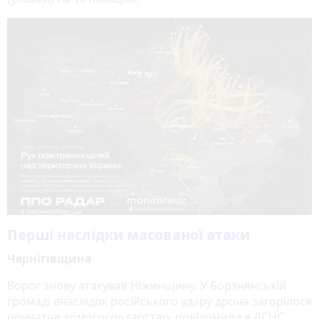
Перші наслідки масованої атаки
Чернігівщина
Ворог знову атакував Ніжинщину. У Борзнянській
громаді внаслідок російського удару дрона загорілося
приватне домогосподарство,
повідомили
в ДСНС