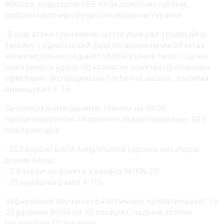
війська, підрозділи РЕБ та безпілотних систем,
мобільні вогневі групи Сил оборони України.
В ході атаки противник застосував уже традиційну
тактику – одночасний удар по визначених об’єктах
великою кількістю ракет і БпЛА різних типів. Під час
повітряного удару, по крилатих ракетах противника
ефективно відпрацювала тактична авіація, зокрема
винищувачі F-16.
За попередніми даними, станом на 09.00,
протиповітряною обороною збито/подавлено 583
повітряні цілі:
- 552 ворожі БпЛА типу Shahed і дронів-імітаторів
різних типів;
- 2 балістичні ракети Іскандер-М/KN-23;
- 29 крилатих ракет Х-101.
Зафіксовано влучання балістичних, крилатих ракет та
23 ударних БпЛА на 10 локаціях, падіння збитих
(уламки) на 10 локаціях.