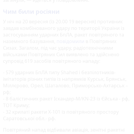
Чим били росіяни
У ніч на 20 вересня (із 20.00 19 вересня) противник
завдав комбінованого удару по території України із
застосуванням ударних БпЛА, ракет повітряного та
наземного базування,
повідомили
в Повітряних
Сизах. Загалом, під час удару, радіотехнічними
військами Повітряних Сил виявлено та здійснено
супровід 619 засобів повітряного нападу:
- 579 ударних БпЛА типу Shahed і безпілотників-
імітаторів різних типів із напрямків Курськ, Брянськ,
Міллєрово, Орел, Шаталово, Приморсько-Ахтарськ –
рф;
- 8 балістичних ракет Іскандер-М/KN-23 із Єйська - рф,
ТОТ Криму;
- 32 крилаті ракети Х-101 із повітряного простору
Саратовської обл.- рф.
Повітряний напад відбивали авіація, зенітні ракетні