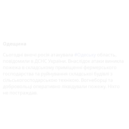
Одещина
Сьогодні вночі росія атакувала
#Одеську
область,
повідомили в ДСНС України. Внаслідок атаки виникла
пожежа в складському приміщенні фермерського
господарства та руйнування складської будівлі з
сільськогосподарською технікою. Вогнеборці та
добровольці оперативно ліквідували пожежу. Ніхто
не постраждав.