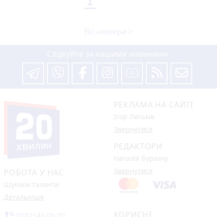

Всі номери >
Слідкуйте за нашими новинами
РЕКЛАМА НА САЙТІ
Ігор Леськів
Звернутися
РЕДАКТОРИ
Наталія Бурлаку
Звернутися
РОБОТА У НАС
Шукаєм таланти
Детальніше
КОРИСНЕ
phone_in_talk
(0352) 43-00-50