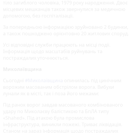
тіло загиблого чоловіка, 1979 року народження. Двоє
місцевих мешканців також звернулися за медичною
допомогою, без госпіталізації.
За попередньою інформацією зруйновано 2 будинки,
а також пошкоджено орієнтовно 20 житлових споруд.
Усі відповідні служби працюють на місці події.
Інформація щодо масштабів руйнувань та
постраждалих уточнюється.
Миколаївщина
Сьогодні
#Миколаївщина
опинилась під цинічним
ворожим масованим обстрілом ворога. Вибухи
лунали як в місті, так і поза його межами:
Під ранок ворог завдав масованого комбінованого
удару по Миколаєву балістикою та БпЛА типу
«Shahed». Під атакою була промислова
інфраструктура, виникли пожежі. Триває ліквідація.
Станом на зараз інформація щодо постраждалих