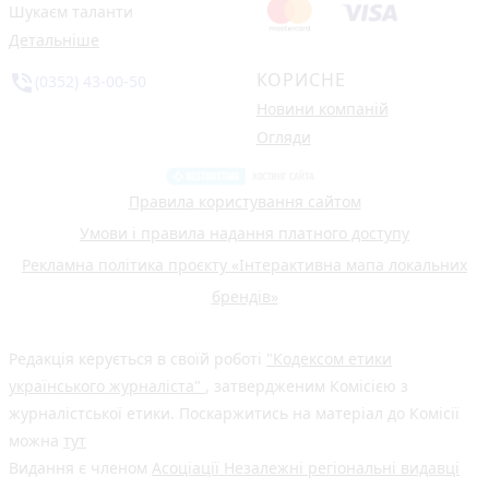
Шукаєм таланти
Детальніше
КОРИСНЕ
phone_in_talk
(0352) 43-00-50
Новини компаній
Огляди
Правила користування сайтом
Умови і правила надання платного доступу
Рекламна політика проєкту «Інтерактивна мапа локальних
брендів»
Редакція керується в своїй роботі
"Кодексом етики
українського журналіста"
, затвердженим Комісією з
журналістської етики. Поскаржитись на матеріал до Комісії
можна
тут
Видання є членом
Асоціації Незалежні регіональні видавці