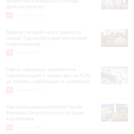
Великоберезовицької громади
Дмитра Березка
17
6 серпня 2026 р.
Вдарив поліцейського гирею по
голові. Суд конфіскував металевий
спортінвентар
15
Вчора о 20:03
Рівень середньої зарплати на
Тернопільщині у червні зріс на 9,7%:
де платять найбільше та найменше
13
6 серпня 2026 р.
Тернопільщина втратила Героїв
Михайла Скоробогатого та Івана
Карабаника
10
7 серпня 2026 р.