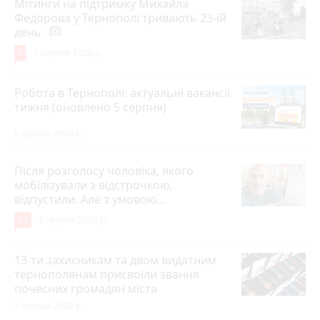
Мітинги на підтримку Михайла
Федорова у Тернополі тривають 23-ій
день
photo_camera
7
7 серпня 2026 р.
Робота в Тернополі: актуальні вакансії
тижня (оновлено 5 серпня)
5 серпня 2026 р.
Після розголосу чоловіка, якого
мобілізували з відстрочкою,
відпустили. Але з умовою…
17
3 серпня 2026 р.
13-ти захисникам та двом видатним
тернополянам присвоїли звання
почесних громадян міста
7 серпня 2026 р.