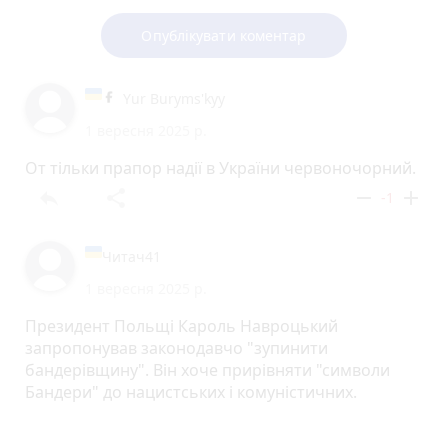
Опублікувати коментар
Yur Buryms'kyy
1 вересня 2025 р.
От тільки прапор надії в України червоночорний.
reply
share
remove
add
-1
Читач41
1 вересня 2025 р.
Президент Польщі Кароль Навроцький
запропонував законодавчо "зупинити
бандерівщину". Він хоче прирівняти "символи
Бандери" до нацистських і комуністичних.