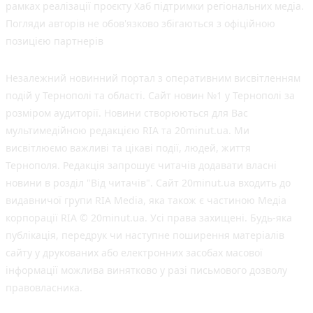
рамках реалізації проєкту Хаб підтримки регіональних медіа.
Погляди авторів не обов'язково збігаються з офіційною
позицією партнерів
Незалежний новинний портал з оперативним висвітленням
подій у Тернополі та області. Сайт новин №1 у Тернополі за
розміром аудиторії. Новини створюються для Вас
мультимедійною редакцією RIA та 20minut.ua. Ми
висвітлюємо важливі та цікаві події, людей, життя
Тернополя. Редакція запрошує читачів додавати власні
новини в розділ "Від читачів". Сайт 20minut.ua входить до
видавничої групи RIA Media, яка також є частиною Медіа
корпорації RIA © 20minut.ua. Усі права захищені. Будь-яка
публiкацiя, передрук чи наступне поширення матеріалів
сайту у друкованих або електронних засобах масової
інформації можлива винятково у разі письмового дозволу
правовласника.