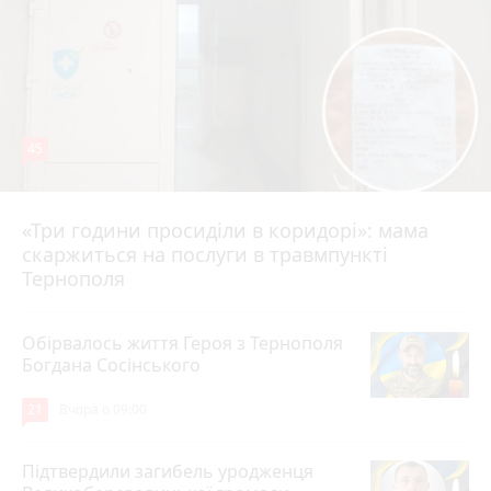
45
«Три години просиділи в коридорі»: мама
Вчора о 13:05
скаржиться на послуги в травмпункті
Тернополя
Обірвалось життя Героя з Тернополя
Богдана Сосінського
21
Вчора о 09:00
Підтвердили загибель уродженця