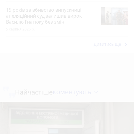
15 років за вбивство випускниці:
апеляційний суд залишив вирок
Василю Гнатюку без змін
5 серпня 2026 р.
keyboard_arrow_right
Дивитись ще
коментують
Найчастіше