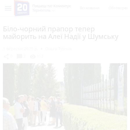
Пишеш ти! Коментує
Всі новини
Обговорен
Тернопіль
Біло-чорний прапор тепер
майорить на Алеї Надії у Шумську
1 вересня 2025 р.
Ольга Турчак
chat_bubble
share
visibility
0
2
113