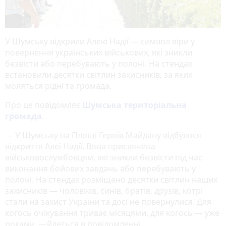
У Шумську відкрили Алею Надії — символ віри у
повернення українських військових, які зникли
безвісти або перебувають у полоні. На стендах
встановили десятки світлин захисників, за яких
моляться рідні та громада.
Про це повідомляє
Шумська територіальна
громада
.
— У Шумську на Площі Героїв Майдану відбулося
відкриття Алеї Надії. Вона присвячена
військовослужбовцям, які зникли безвісти під час
виконання бойових завдань або перебувають у
полоні. На стендах розміщено десятки світлин наших
захисників — чоловіків, синів, братів, друзів, котрі
стали на захист України та досі не повернулися. Для
когось очікування триває місяцями, для когось — уже
роками, —йдеться в повідомленні.