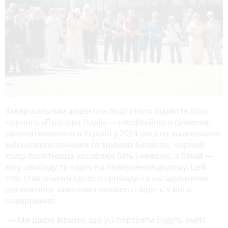
Завершальним акцентом події стало підняття біло-
чорного «Прапора Надії» — неофіційного символа,
започаткованого в Україні у 2024 році на вшанування
військовополонених та зниклих безвісти. Чорний
колір полотнища уособлює біль і неволю, а білий —
віру, свободу та надію на повернення додому. Цей
стяг став знаком єдності громади та нагадуванням,
що кожного захисника чекають і вірять у його
повернення.
— Ми щиро віримо, що усі портрети будуть зняті