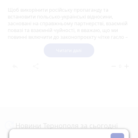
Щоб викорінити російську пропаганду та
встановити польсько-українські відносини,
засновані на справжньому партнерстві, взаємній
повазі та взаємній чуйності, я вважаю, що ми
повинні включити до законопроєкту чітке гасло –
"зупинити бандерівщину",
Читати далі
– заявив він.
reply
share
remove
add
0
Польський президент запропонував у
Кримінальному кодексі прирівняти бандерівський
символ до символів, що відповідають нацизму та
комунізму, а також внести виправлення до закону
про Інститут національної пам'яті – Комісію з
переслідування злочинів проти польської нації у
зв'язку зі злочинами ОУН – УПА.
Новини Тернополя за сьогодні