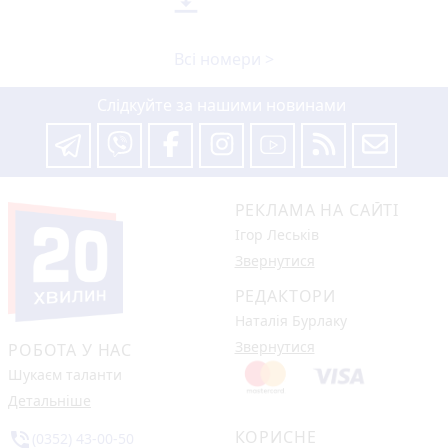

Всі номери >
Слідкуйте за нашими новинами
РЕКЛАМА НА САЙТІ
Ігор Леськів
Звернутися
РЕДАКТОРИ
Наталія Бурлаку
Звернутися
РОБОТА У НАС
Шукаєм таланти
Детальніше
КОРИСНЕ
phone_in_talk
(0352) 43-00-50