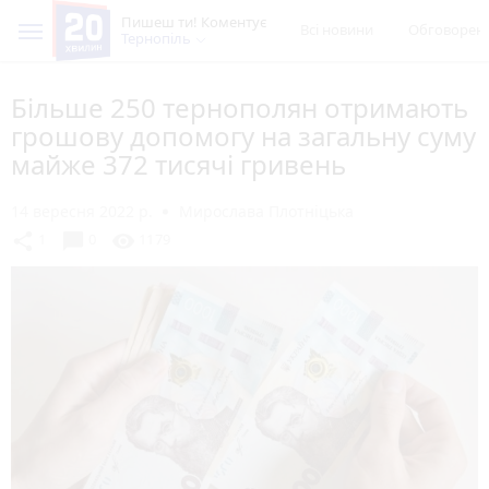
Пишеш ти! Коментує
Всі новини
Обговорен
Тернопіль
Більше 250 тернополян отримають
грошову допомогу на загальну суму
майже 372 тисячі гривень
14 вересня 2022 р.
Мирослава Плотніцька
chat_bubble
share
visibility
1
0
1179