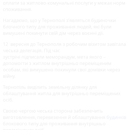
оплати за житлово-комунальні послуги у межах норм
споживання.
Нагадаємо, що у Тернополі з’являться будиночки
блочного типу для проживання людей, які були
вимушені покинути свій дім через воєнні дії.
12 вересня до Тернополя з робочим візитом завітала
чеська делегація. Під час
зустрічі підписали меморандум, мета якого –
допомогти з житлом внутрішньо переміщеним
особам, які вимушено покинули свої домівки через
війну.
Тернопіль виділить земельну ділянку для
облаштування житла для внутрішньо переміщених
осіб.
Своєю чергою чеська сторона забезпечить
виготовлення, перевезення й облаштування
будинків
блокового типу для проживання внутрішньо
переміщених осіб.