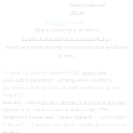
Новини компаній
Огляди
Правила користування сайтом
Умови і правила надання платного доступу
Рекламна політика проєкту «Інтерактивна мапа локальних
брендів»
Редакція керується в своїй роботі
"Кодексом етики
українського журналіста"
, затвердженим Комісією з
журналістської етики. Поскаржитись на матеріал до Комісії
можна
тут
Видання є членом
Асоціації Незалежні регіональні видавці
України
та Всесвітньої асоціації видавців
WAN-IFRA
Матеріали з позначками "Новини компаній", "Прес-служба",
"Реклама" та "Партнерський проєкт" опубліковані на правах
реклами.