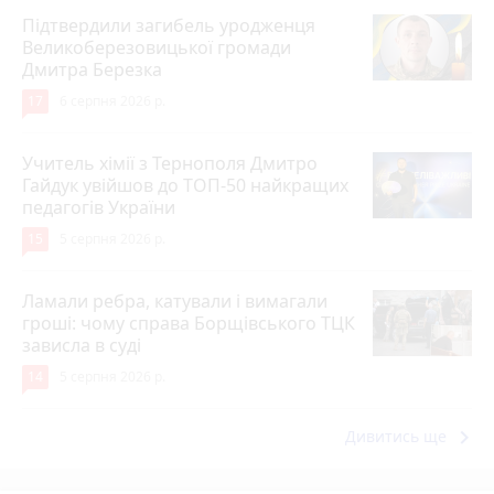
Підтвердили загибель уродженця
Великоберезовицької громади
Дмитра Березка
17
6 серпня 2026 р.
Учитель хімії з Тернополя Дмитро
Гайдук увійшов до ТОП-50 найкращих
педагогів України
15
5 серпня 2026 р.
Ламали ребра, катували і вимагали
гроші: чому справа Борщівського ТЦК
зависла в суді
14
5 серпня 2026 р.
keyboard_arrow_right
Дивитись ще