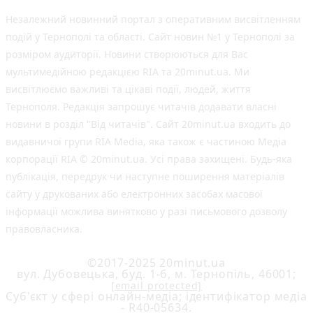
Незалежний новинний портал з оперативним висвітленням
подій у Тернополі та області. Сайт новин №1 у Тернополі за
розміром аудиторії. Новини створюються для Вас
мультимедійною редакцією RIA та 20minut.ua. Ми
висвітлюємо важливі та цікаві події, людей, життя
Тернополя. Редакція запрошує читачів додавати власні
новини в розділ "Від читачів". Сайт 20minut.ua входить до
видавничої групи RIA Media, яка також є частиною Медіа
корпорації RIA © 20minut.ua. Усі права захищені. Будь-яка
публiкацiя, передрук чи наступне поширення матеріалів
сайту у друкованих або електронних засобах масової
інформації можлива винятково у разі письмового дозволу
правовласника.
©2017-2025 20minut.ua
вул. Дубовецька, буд. 1-б, м. Тернопіль, 46001;
[email protected]
Cуб'єкт у сфері онлайн-медіа; ідентифікатор медіа
- R40-05634.