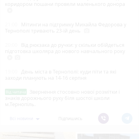
коридором пошани провели маленького донора
play_circle_filled
21:00
Мітинги на підтримку Михайла Федорова у
Тернополі тривають 23-ій день
photo_camera
20:00
Від рюкзака до ручки: у скільки обійдеться
підготовка школяра до нового навчального року
play_circle_filled
photo_camera
19:00
День міста в Тернополі: куди піти та які
заходи планують на 14-16 серпня
Звернення стосовно нової розмітки і
Від читача
знаків дорожнього руху біля шостої школи
м.Тернопіль.
Всі новини
Підпишись