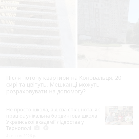
Після потопу квартири на Коновальця, 20
сирі та цвітуть. Мешканці можуть
розраховувати на допомогу?
Не просто школа, а дієва спільнота: як
працює унікальна бордингова школа
Української академії лідерства у
Тернополі
photo_camera
play_circle_filled
4 серпня 2026 р.