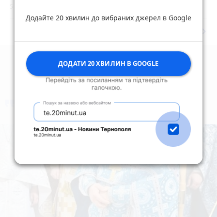
5 серпня 2026 р.
Додайте 20 хвилин до вибраних джерел в Google
keyboard_arrow_right
Дивитись ще
ДОДАТИ 20 ХВИЛИН В GOOGLE
коментують
Найчастіше