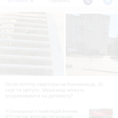
Всі новини
Підпишись
Після потопу квартири на Коновальця, 20
сирі та цвітуть. Мешканці можуть
розраховувати на допомогу?
У Скоморохах п'яний водій вчинив
ДТП під час втечі від патрульних