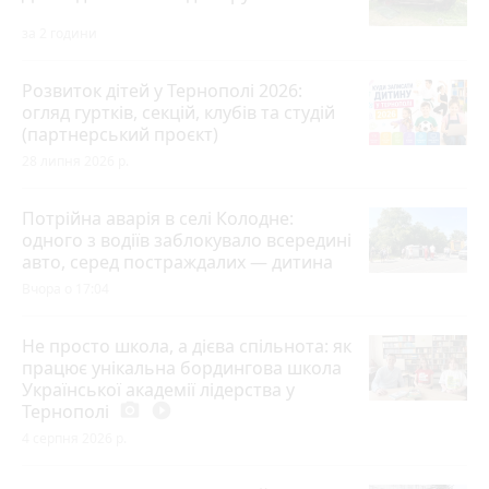
за 2 години
Розвиток дітей у Тернополі 2026:
огляд гуртків, секцій, клубів та студій
(партнерський проєкт)
28 липня 2026 р.
Потрійна аварія в селі Колодне:
одного з водіїв заблокувало всередині
авто, серед постраждалих — дитина
Вчора о 17:04
Не просто школа, а дієва спільнота: як
працює унікальна бордингова школа
Української академії лідерства у
Тернополі
photo_camera
play_circle_filled
4 серпня 2026 р.