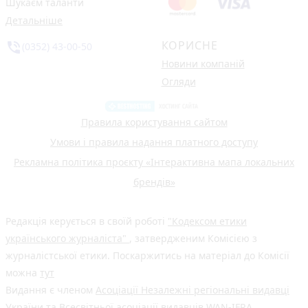
Шукаєм таланти
Детальніше
КОРИСНЕ
phone_in_talk
(0352) 43-00-50
Новини компаній
Огляди
Правила користування сайтом
Умови і правила надання платного доступу
Рекламна політика проєкту «Інтерактивна мапа локальних
брендів»
Редакція керується в своїй роботі
"Кодексом етики
українського журналіста"
, затвердженим Комісією з
журналістської етики. Поскаржитись на матеріал до Комісії
можна
тут
Видання є членом
Асоціації Незалежні регіональні видавці
України
та Всесвітньої асоціації видавців
WAN-IFRA