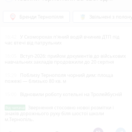
Бренди Тернопілля
Звільнені з полон
16:42
У Скоморохах п'яний водій вчинив ДТП під
час втечі від патрульних
16:05
Вступ-2026: прийом документів до військових
навчальних закладів продовжили до 20 серпня
15:29
Поблизу Тернополя чорний дим: площа
пожежі — близько 80 кв. м
15:00
Відновили роботу котельні на Тролейбусній
Звернення стосовно нової розмітки і
Від читача
знаків дорожнього руху біля шостої школи
м.Тернопіль.