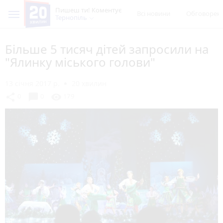
Пишеш ти! Коментує
Всі новини
Обговорен
Тернопіль
Більше 5 тисяч дітей запросили на
"Ялинку міського голови"
13 січня 2017 р.
20 хвилин
chat_bubble
share
visibility
0
0
179