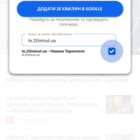
ДОДАТИ 20 ХВИЛИН В GOOGLE
36
5 серпня 2026 р.
Священнику з Тернопільської єпархії
Олексію Николишину заборонили служіння
На війні загинули Герої Олег
Шелетин, Юрій Пушкар, Петро Федів
та Володимир Паламарчук
24
5 серпня 2026 р.
Робота в Тернополі: актуальні вакансії