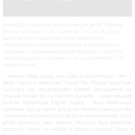
Благодійні театралізовані ранки для дітей "Ялинка
міського голови" у ПК "Березіль" з 12 до 14 січня.
Цими днями понад п’ять тисяч маленьких
тернополян з малозабезпечених, багатодітних та
соціально-незахищених родин відвідають дійство.
Також подарунки отримають діти учасників АТО та
переселенців.
- Зимова пора дарує нам одні з найсвітліших свят –
День Святого Миколая, Новий Рік, Різдво Христове.
Сьогодні ми продовжуємо зимові святкування на
Старий Новий рік та Святого Василія, - каже міський
голова Тернополя Сергій Надал. - Мені найбільше
приємно, що це свято для дітей творять самі діти. Ми
побачимо виступи багатьох дитячих колективів, сотні
дітей покажуть свої вміння. Міцного Вам здоров’я,
достатку, тепла та любові у душах і серцях! Миру і