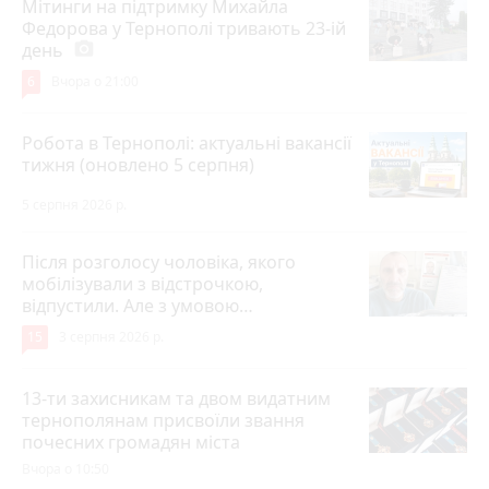
Мітинги на підтримку Михайла
Федорова у Тернополі тривають 23-ій
день
photo_camera
6
Вчора о 21:00
Робота в Тернополі: актуальні вакансії
тижня (оновлено 5 серпня)
5 серпня 2026 р.
Після розголосу чоловіка, якого
мобілізували з відстрочкою,
відпустили. Але з умовою…
15
3 серпня 2026 р.
13-ти захисникам та двом видатним
тернополянам присвоїли звання
почесних громадян міста
Вчора о 10:50