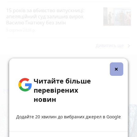
15 років за вбивство випускниці:
апеляційний суд залишив вирок
Василю Гнатюку без змін
5 серпня 2026 р.
keyboard_arrow_right
Дивитись ще
×
Читайте більше
перевірених
коментують
Найчастіше
новин
Додайте 20 хвилин до вибраних джерел в Google