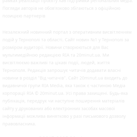
рамках реалізації проєкту Хаб підтримки регіональних медіа.
Погляди авторів не обов'язково збігаються з офіційною
позицією партнерів
Незалежний новинний портал з оперативним висвітленням
подій у Тернополі та області. Сайт новин №1 у Тернополі за
розміром аудиторії. Новини створюються для Вас
мультимедійною редакцією RIA та 20minut.ua. Ми
висвітлюємо важливі та цікаві події, людей, життя
Тернополя. Редакція запрошує читачів додавати власні
новини в розділ "Від читачів". Сайт 20minut.ua входить до
видавничої групи RIA Media, яка також є частиною Медіа
корпорації RIA © 20minut.ua. Усі права захищені. Будь-яка
публiкацiя, передрук чи наступне поширення матеріалів
сайту у друкованих або електронних засобах масової
інформації можлива винятково у разі письмового дозволу
правовласника.