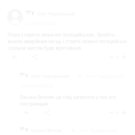
Олег Подковський
2 липня 2023 р.
Пора ставити лежачих поліцейських. Зробіть
аналіз аварійних місць і ставте лежачі поліцейські
,скільки життів буде врятовано
reply
share
remove
add
2
Олег Подковський
Олег Подковський
reply
2 липня 2023 р.
Оксана Возняк це слід запитати у тих хто
постраждав
reply
share
remove
add
0
Оксана Возняк
Олег Подковський
reply