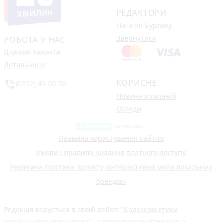
РЕДАКТОРИ
Наталія Бурлаку
Звернутися
РОБОТА У НАС
Шукаєм таланти
Детальніше
КОРИСНЕ
phone_in_talk
(0352) 43-00-50
Новини компаній
Огляди
Правила користування сайтом
Умови і правила надання платного доступу
Рекламна політика проєкту «Інтерактивна мапа локальних
брендів»
Редакція керується в своїй роботі
"Кодексом етики
українського журналіста"
, затвердженим Комісією з