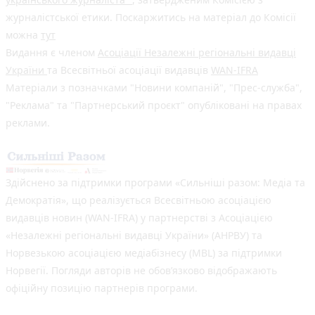
журналістської етики. Поскаржитись на матеріал до Комісії
можна
тут
Видання є членом
Асоціації Незалежні регіональні видавці
України
та Всесвітньої асоціації видавців
WAN-IFRA
Матеріали з позначками "Новини компаній", "Прес-служба",
"Реклама" та "Партнерський проєкт" опубліковані на правах
реклами.
Здійснено за підтримки програми «Сильніші разом: Медіа та
Демократія», що реалізується Всесвітньою асоціацією
видавців новин (WAN-IFRA) у партнерстві з Асоціацією
«Незалежні регіональні видавці України» (АНРВУ) та
Норвезькою асоціацією медіабізнесу (MBL) за підтримки
Норвегії. Погляди авторів не обов’язково відображають
офіційну позицію партнерів програми.