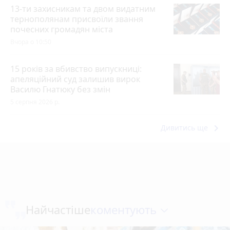
13-ти захисникам та двом видатним
тернополянам присвоїли звання
почесних громадян міста
Вчора о 10:50
15 років за вбивство випускниці:
апеляційний суд залишив вирок
Василю Гнатюку без змін
5 серпня 2026 р.
keyboard_arrow_right
Дивитись ще
коментують
Найчастіше