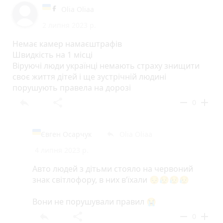
Olia Oliaa
2 липня 2023 р.
Немає камер намаєштрафів
Швидкість на 1 місці
Віруючі люди українці немають страху знищити
своє життя дітей і ще зустрічній людині
порушують правела на дорозі
reply
share
remove
add
0
Євген Осарчук
Olia Oliaa
reply
4 липня 2023 р.
Авто людей з дітьми стояло на червоний
знак світлофору, в них в’їхали 😔😥😥😥
Вони не порушували правил 😭
reply
share
remove
add
0