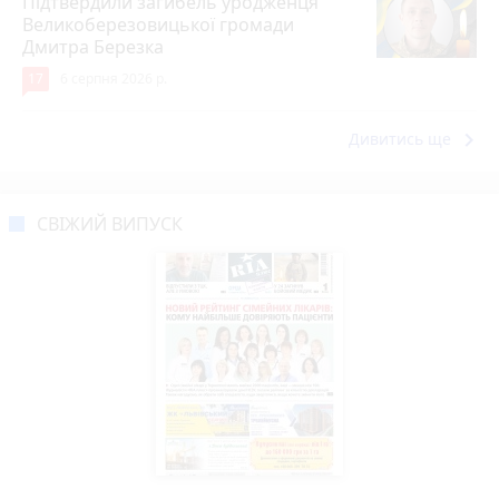
Підтвердили загибель уродженця
Великоберезовицької громади
Дмитра Березка
17
6 серпня 2026 р.
keyboard_arrow_right
Дивитись ще
СВІЖИЙ ВИПУСК