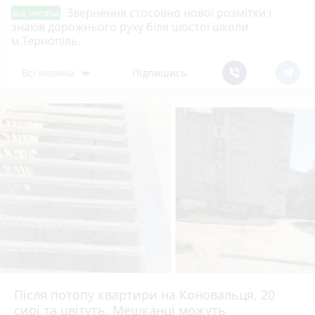
Звернення стосовно нової розмітки і
Від читача
знаків дорожнього руху біля шостої школи
м.Тернопіль.
Всі новини
Підпишись
Після потопу квартири на Коновальця, 20
сирі та цвітуть. Мешканці можуть