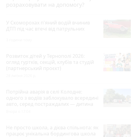
розраховувати на допомогу?
У Скоморохах п'яний водій вчинив
ДТП під час втечі від патрульних
3 години тому
Розвиток дітей у Тернополі 2026:
огляд гуртків, секцій, клубів та студій
(партнерський проєкт)
28 липня 2026 р.
Потрійна аварія в селі Колодне:
одного з водіїв заблокувало всередині
авто, серед постраждалих — дитина
Вчора о 17:04
Не просто школа, а дієва спільнота: як
працює унікальна бордингова школа