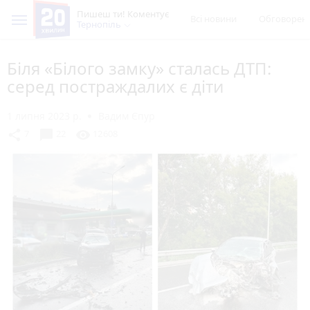
Пишеш ти! Коментує
Всі новини
Обговорен
Тернопіль
Біля «Білого замку» сталась ДТП:
серед постраждалих є діти
1 липня 2023 р.
Вадим Єпур
chat_bubble
share
visibility
7
22
12608