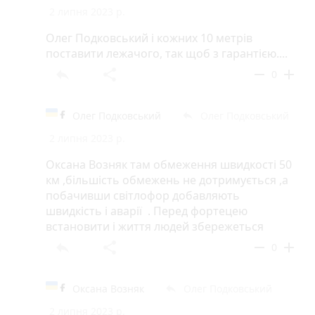
2 липня 2023 р.
Олег Подковський і кожних 10 метрів
поставити лежачого, так щоб з гарантією....
reply
share
remove
add
0
Олег Подковський
Олег Подковський
reply
2 липня 2023 р.
Оксана Возняк там обмеження швидкості 50
км ,більшість обмежень не дотримується ,а
побачивши світлофор добавляють
швидкість і аварії . Перед фортецею
встановити і життя людей збережеться
reply
share
remove
add
0
Оксана Возняк
Олег Подковський
reply
2 липня 2023 р.