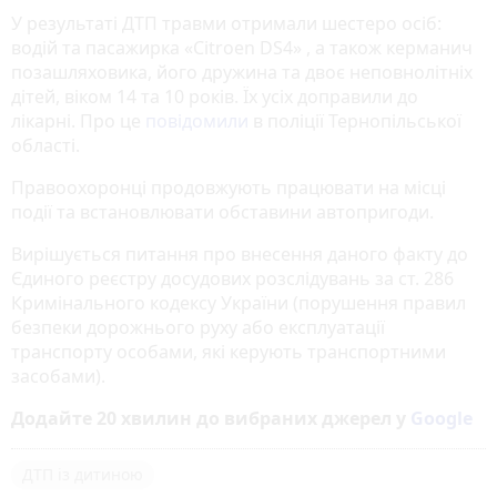
У результаті ДТП травми отримали шестеро осіб:
водій та пасажирка «Citroen DS4» , а також керманич
позашляховика, його дружина та двоє неповнолітніх
дітей, віком 14 та 10 років. Їх усіх доправили до
лікарні. Про це
повідомили
в поліції Тернопільської
області.
Правоохоронці продовжують працювати на місці
події та встановлювати обставини автопригоди.
Вирішується питання про внесення даного факту до
Єдиного реєстру досудових розслідувань за ст. 286
Кримінального кодексу України (порушення правил
безпеки дорожнього руху або експлуатації
транспорту особами, які керують транспортними
засобами).
Додайте 20 хвилин до вибраних джерел у
Google
ДТП із дитиною