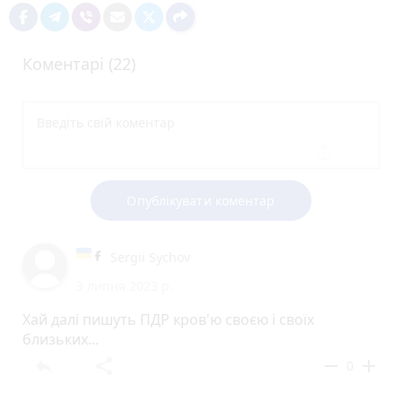
Коментарі (22)
Опублікувати коментар
Sergii Sychov
3 липня 2023 р.
Хай далі пишуть ПДР кров'ю своєю і своїх
близьких...
reply
share
remove
add
0