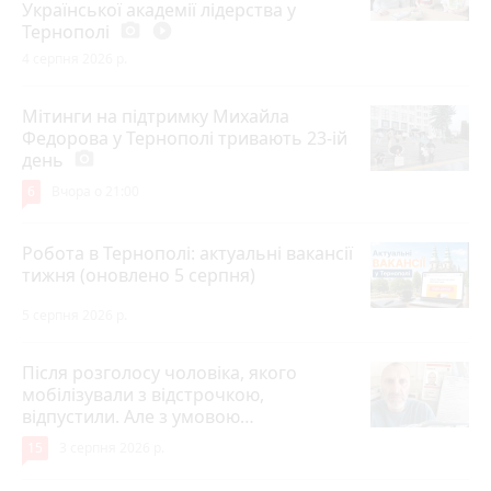
Української академії лідерства у
Тернополі
photo_camera
play_circle_filled
4 серпня 2026 р.
Мітинги на підтримку Михайла
Федорова у Тернополі тривають 23-ій
день
photo_camera
6
Вчора о 21:00
Робота в Тернополі: актуальні вакансії
тижня (оновлено 5 серпня)
5 серпня 2026 р.
Після розголосу чоловіка, якого
мобілізували з відстрочкою,
відпустили. Але з умовою…
15
3 серпня 2026 р.