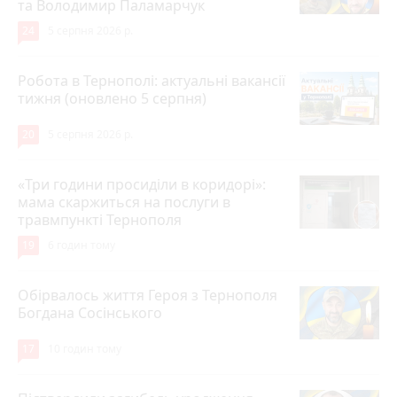
та Володимир Паламарчук
24
5 серпня 2026 р.
Робота в Тернополі: актуальні вакансії
тижня (оновлено 5 серпня)
20
5 серпня 2026 р.
«Три години просиділи в коридорі»:
мама скаржиться на послуги в
травмпункті Тернополя
19
6 годин тому
Обірвалось життя Героя з Тернополя
Богдана Сосінського
17
10 годин тому