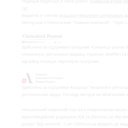
Редакція керується в своїй роботі
"Кодексом етики ук
тут
Видання є членом
Асоціації Незалежні регіональні 
Матеріали з позначками "Новини компаній", "Прес-сл
Здійснено за підтримки програми «Сильніші разом: М
«Незалежні регіональні видавці України» (АНРВУ) та 
офіційну позицію партнерів програми.
Здійснено за підтримки Асоціації “Незалежні регіона
регіональних медіа. Погляди авторів не обов'язково
Незалежний новинний портал з оперативним висвітле
мультимедійною редакцією RIA та 20minut.ua. Ми вис
розділ "Від читачів". Сайт 20minut.ua входить до ви