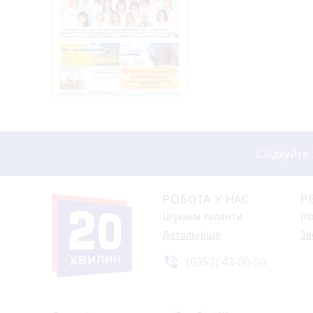
Слідкуйте
РОБОТА У НАС
Р
Шукаєм таланти
Іг
Детальніше
Зв
phone_in_talk
(0352) 43-00-50