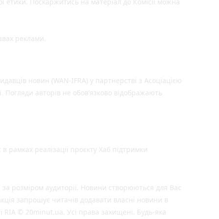
ої етики. Поскаржитись на матеріал до Комісії можна
авах реклами.
идавців новин (WAN-IFRA) у партнерстві з Асоціацією
ї. Погляди авторів не обов’язково відображають
 в рамках реалізації проєкту Хаб підтримки
 за розміром аудиторії. Новини створюються для Вас
акція запрошує читачів додавати власні новини в
ї RIA © 20minut.ua. Усі права захищені. Будь-яка