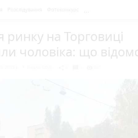
...
я
Розслідування
Фотоконкурс
я ринку на Торговиці
ли чоловіка: що відом
я 2025 р.
Вадим Єпур
chat_bubble
share
visibility
0
0
862