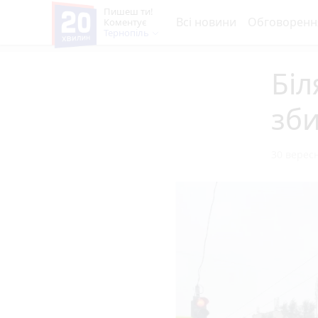
Пишеш ти!
Всі новини
Обговоренн
Коментує
Тернопіль
Біл
зби
30 вересн