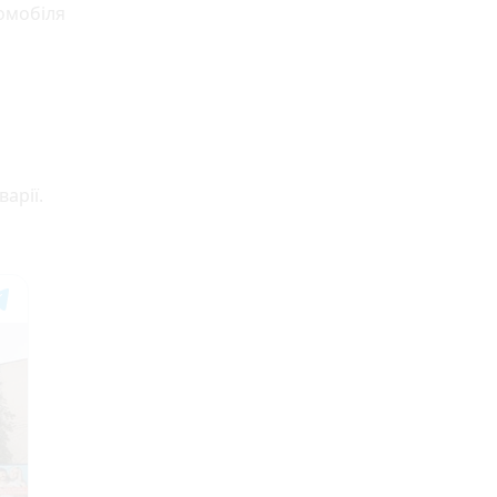
томобіля
арії.