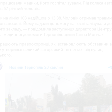
 працювали медики, його госпіталізували. Під колеса ав
в 67-річний чоловік.
к на лінію 103 надійшов о 13:38. Чоловік отримав травми
ої важкості. Йому надали допомогу на госпіталізували до
го закладу, — повідомила заступниця директора Центру
ої медичної допомоги Тернопільщини Ганна Мончак.
працюють правоохоронці, які встановлюють обставини ав
 утворився великий затор, який тягнеться від вулиці
кого.