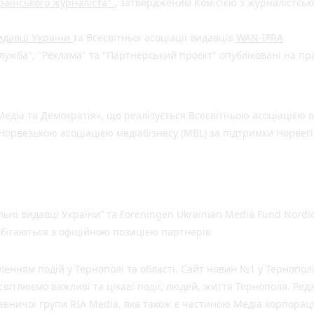
раїнського журналіста"
, затвердженим Комісією з журналістськ
видавці України
та Всесвітньої асоціації видавців
WAN-IFRA
ужба", "Реклама" та "Партнерський проєкт" опубліковані на пр
едіа та Демократія», що реалізується Всесвітньою асоціацією в
Норвезькою асоціацією медіабізнесу (MBL) за підтримки Норвегі
льні видавці України” та Foreningen Ukrainian Media Fund Nordic
 збігаються з офіційною позицією партнерів
нням подій у Тернополі та області. Сайт новин №1 у Тернополі
вітлюємо важливі та цікаві події, людей, життя Тернополя. Ред
давничої групи RIA Media, яка також є частиною Медіа корпораці