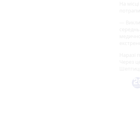
На місці
потрапи
— Викли
середнь
медично
екстрен
Наразі 
Через це
Шептиць