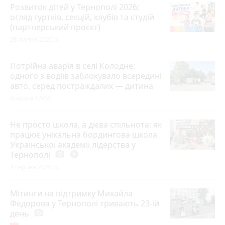
Розвиток дітей у Тернополі 2026:
огляд гуртків, секцій, клубів та студій
(партнерський проєкт)
28 липня 2026 р.
Потрійна аварія в селі Колодне:
одного з водіїв заблокувало всередині
авто, серед постраждалих — дитина
Вчора о 17:04
Не просто школа, а дієва спільнота: як
працює унікальна бордингова школа
Української академії лідерства у
Тернополі
photo_camera
play_circle_filled
4 серпня 2026 р.
Мітинги на підтримку Михайла
Федорова у Тернополі тривають 23-ій
день
photo_camera