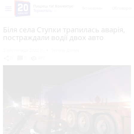
Пишеш ти! Коментує
Всі новини
Обговорен
Тернопіль
Біля села Ступки трапилась аварія,
постраждали водії двох авто
2 листопада 2023 р.
Тетяна Дзяма
chat_bubble
share
visibility
0
0
847