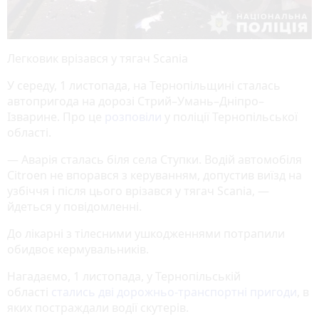
Легковик врізався у тягач Scania
У середу, 1 листопада, на Тернопільщині сталась
автопригода на дорозі Стрий–Умань–Дніпро–
Ізварине. Про це
розповіли
у поліції Тернопільської
області.
— Аварія сталась біля села Ступки. Водій автомобіля
Citroen не впорався з керуванням, допустив виїзд на
узбіччя і після цього врізався у тягач Scania, —
йдеться у повідомленні.
До лікарні з тілесними ушкодженнями потрапили
обидвоє кермувальників.
Нагадаємо, 1 листопада, у Тернопільській
області
стались дві дорожньо-транспортні пригоди
, в
яких постраждали водії скутерів.