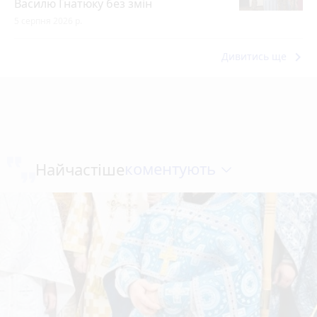
Василю Гнатюку без змін
5 серпня 2026 р.
keyboard_arrow_right
Дивитись ще
коментують
Найчастіше