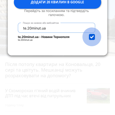
ДОДАТИ 20 ХВИЛИН В GOOGLE
Після потопу квартири на Коновальця, 20
сирі та цвітуть. Мешканці можуть
розраховувати на допомогу?
У Скоморохах п'яний водій вчинив
ДТП під час втечі від патрульних
годину тому