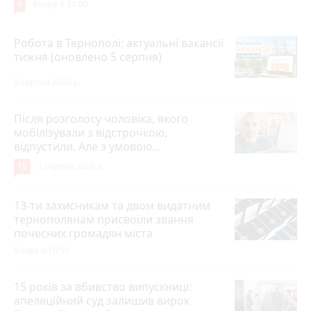
6
Вчора о 21:00
Робота в Тернополі: актуальні вакансії
тижня (оновлено 5 серпня)
5 серпня 2026 р.
Після розголосу чоловіка, якого
мобілізували з відстрочкою,
відпустили. Але з умовою…
15
3 серпня 2026 р.
13-ти захисникам та двом видатним
тернополянам присвоїли звання
почесних громадян міста
Вчора о 10:50
15 років за вбивство випускниці:
апеляційний суд залишив вирок