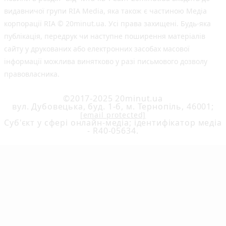
видавничої групи RIA Media, яка також є частиною Медіа
корпорації RIA © 20minut.ua. Усі права захищені. Будь-яка
публiкацiя, передрук чи наступне поширення матеріалів
сайту у друкованих або електронних засобах масової
інформації можлива винятково у разі письмового дозволу
правовласника.
©2017-2025 20minut.ua
вул. Дубовецька, буд. 1-б, м. Тернопіль, 46001;
[email protected]
Cуб'єкт у сфері онлайн-медіа; ідентифікатор медіа
- R40-05634.