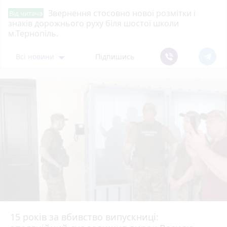
Звернення стосовно нової розмітки і
Від читача
знаків дорожнього руху біля шостої школи
м.Тернопіль.
Всі новини
Підпишись
15 років за вбивство випускниці: