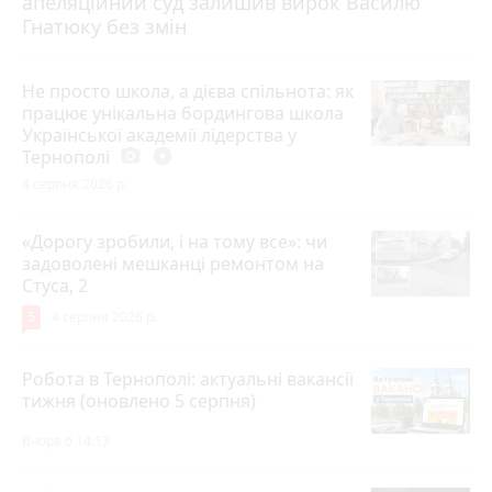
апеляційний суд залишив вирок Василю
Гнатюку без змін
Не просто школа, а дієва спільнота: як
працює унікальна бордингова школа
Української академії лідерства у
Тернополі
photo_camera
play_circle_filled
4 серпня 2026 р.
«Дорогу зробили, і на тому все»: чи
задоволені мешканці ремонтом на
Стуса, 2
5
4 серпня 2026 р.
Робота в Тернополі: актуальні вакансії
тижня (оновлено 5 серпня)
Вчора о 14:13