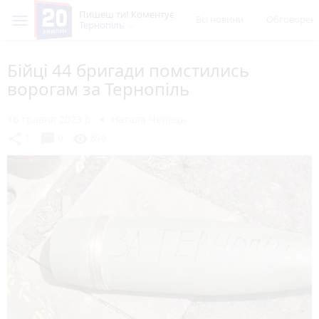
Пишеш ти! Коментує
Всі новини
Обговорен
Тернопіль
Бійці 44 бригади помстились
ворогам за Тернопіль
16 травня 2023 р.
Наталя Чепець
chat_bubble
share
visibility
1
0
890