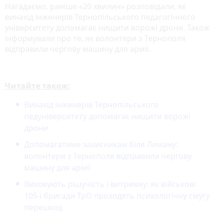
Нагадаємо, раніше «20 хвилин» розповідали, як
винахід інженерів Тернопільського педагогічного
університету допомагає нищити ворожі дрони. Також
інформували про те, як волонтери з Тернополя
відправили чергову машину для армії.
Читайте також:
Винахід інженерів Тернопільського
педуніверситету допомагає нищити ворожі
дрони
Допомагатиме захисникам біля Лиману:
волонтери з Тернополя відправили чергову
машину для армії
Виховують рішучість і витримку: як військові
105-ї бригади ТрО проходять психологічну смугу
перешкод