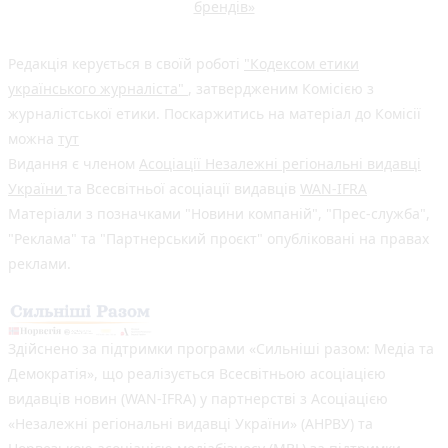
брендів»
Редакція керується в своїй роботі
"Кодексом етики
українського журналіста"
, затвердженим Комісією з
журналістської етики. Поскаржитись на матеріал до Комісії
можна
тут
Видання є членом
Асоціації Незалежні регіональні видавці
України
та Всесвітньої асоціації видавців
WAN-IFRA
Матеріали з позначками "Новини компаній", "Прес-служба",
"Реклама" та "Партнерський проєкт" опубліковані на правах
реклами.
Здійснено за підтримки програми «Сильніші разом: Медіа та
Демократія», що реалізується Всесвітньою асоціацією
видавців новин (WAN-IFRA) у партнерстві з Асоціацією
«Незалежні регіональні видавці України» (АНРВУ) та