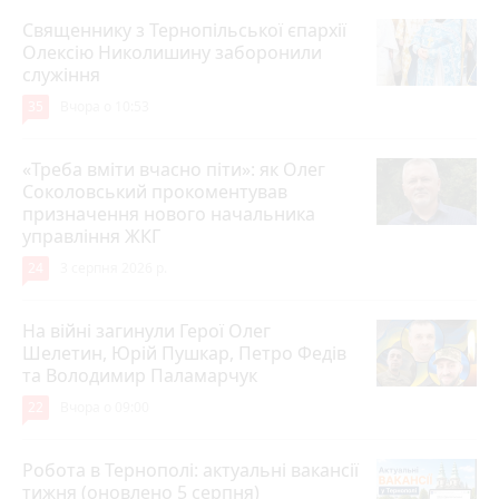
Священнику з Тернопільської єпархії
Олексію Николишину заборонили
служіння
35
Вчора о 10:53
«Треба вміти вчасно піти»: як Олег
Соколовський прокоментував
призначення нового начальника
управління ЖКГ
24
3 серпня 2026 р.
На війні загинули Герої Олег
Шелетин, Юрій Пушкар, Петро Федів
та Володимир Паламарчук
22
Вчора о 09:00
Робота в Тернополі: актуальні вакансії
тижня (оновлено 5 серпня)