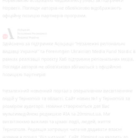
Норвезькою асоціацією медіабізнесу (MBL) за підтримки
Норвегії. Погляди авторів не обов’язково відображають
офіційну позицію партнерів програми.
Здійснено за підтримки Асоціації “Незалежні регіональні
видавці України” та Foreningen Ukrainian Media Fund Nordic в
рамках реалізації проєкту Хаб підтримки регіональних медіа.
Погляди авторів не обов'язково збігаються з офіційною
позицією партнерів
Незалежний новинний портал з оперативним висвітленням
подій у Тернополі та області. Сайт новин №1 у Тернополі за
розміром аудиторії. Новини створюються для Вас
мультимедійною редакцією RIA та 20minut.ua. Ми
висвітлюємо важливі та цікаві події, людей, життя
Тернополя. Редакція запрошує читачів додавати власні
новини в розділ "Від читачів". Сайт 20minut.ua входить до