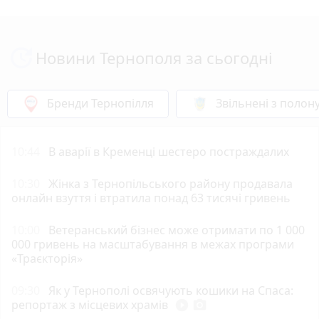
Новини Тернополя за сьогодні
Бренди Тернопілля
Звільнені з полон
10:44
В аварії в Кременці шестеро постраждалих
10:30
Жінка з Тернопільського району продавала
онлайн взуття і втратила понад 63 тисячі гривень
10:00
Ветеранський бізнес може отримати по 1 000
000 гривень на масштабування в межах програми
«Траєкторія»
09:30
Як у Тернополі освячують кошики на Спаса:
репортаж з місцевих храмів
play_circle_filled
photo_camera