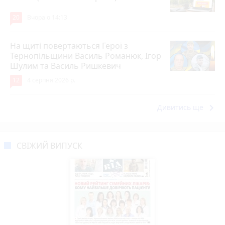
20
Вчора о 14:13
На щиті повертаються Герої з
Тернопільщини Василь Романюк, Ігор
Шулим та Василь Ришкевич
12
4 серпня 2026 р.
keyboard_arrow_right
Дивитись ще
СВІЖИЙ ВИПУСК