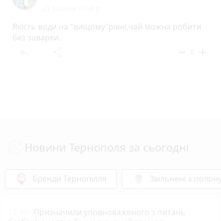
23 травня 2018 р.
Якість води на "вищому"рівні,чай можна робити
без заварки.
reply
share
remove
add
0
Новини Тернополя за сьогодні
Бренди Тернопілля
Звільнені з полон
12:30
Призначили уповноваженого з питань