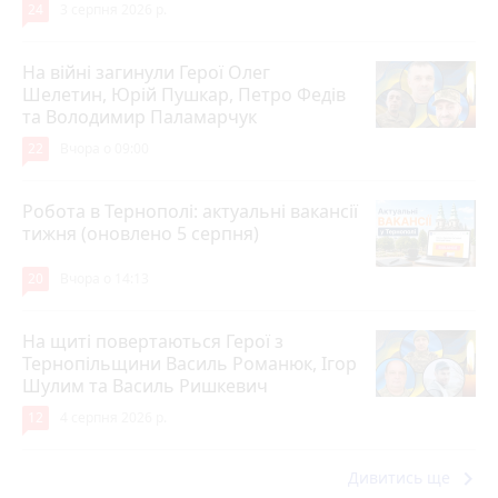
24
3 серпня 2026 р.
На війні загинули Герої Олег
Шелетин, Юрій Пушкар, Петро Федів
та Володимир Паламарчук
22
Вчора о 09:00
Робота в Тернополі: актуальні вакансії
тижня (оновлено 5 серпня)
20
Вчора о 14:13
На щиті повертаються Герої з
Тернопільщини Василь Романюк, Ігор
Шулим та Василь Ришкевич
12
4 серпня 2026 р.
keyboard_arrow_right
Дивитись ще