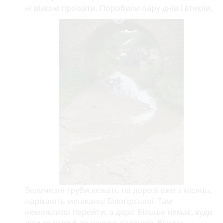
ні візком проїхати. Поробили пару днів і втекли.
Величезні труби лежать на дорозі вже з місяць,
нарікають мешканці Білогірської. Там
неможливо перейти, а доріг більше немає, куди
діти ходили б до школи, садочків. Візком