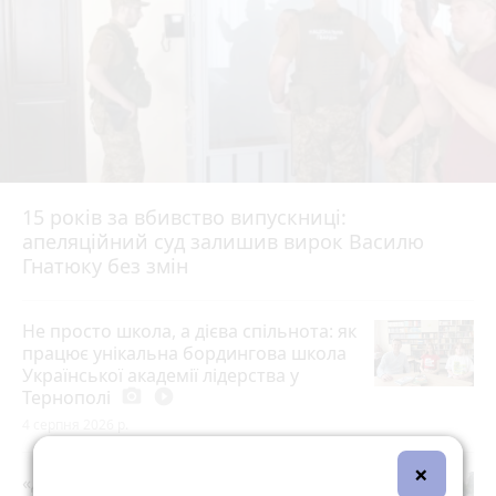
15 років за вбивство випускниці:
апеляційний суд залишив вирок Василю
Гнатюку без змін
Не просто школа, а дієва спільнота: як
працює унікальна бордингова школа
Української академії лідерства у
Тернополі
photo_camera
play_circle_filled
4 серпня 2026 р.
×
«Дорогу зробили, і на тому все»: чи