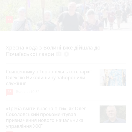
77
4 серпня 2026 р.
Хресна хода з Волині вже дійшла до
Почаївської лаври
photo_camera
play_circle_filled
Священнику з Тернопільської єпархії
Олексію Николишину заборонили
служіння
36
Вчора о 10:53
«Треба вміти вчасно піти»: як Олег
Соколовський прокоментував
призначення нового начальника
управління ЖКГ