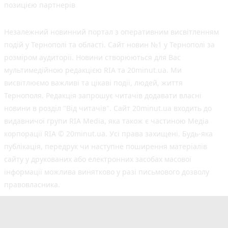
позицією партнерів
Незалежний новинний портал з оперативним висвітленням
подій у Тернополі та області. Сайт новин №1 у Тернополі за
розміром аудиторії. Новини створюються для Вас
мультимедійною редакцією RIA та 20minut.ua. Ми
висвітлюємо важливі та цікаві події, людей, життя
Тернополя. Редакція запрошує читачів додавати власні
новини в розділ "Від читачів". Сайт 20minut.ua входить до
видавничої групи RIA Media, яка також є частиною Медіа
корпорації RIA © 20minut.ua. Усі права захищені. Будь-яка
публiкацiя, передрук чи наступне поширення матеріалів
сайту у друкованих або електронних засобах масової
інформації можлива винятково у разі письмового дозволу
правовласника.
©2017-2025 20minut.ua
вул. Дубовецька, буд. 1-б, м. Тернопіль, 46001;
[email protected]