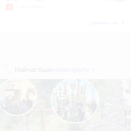
30
1 серпня 2026 р.
keyboard_arrow_right
Дивитись ще
коментують
Найчастіше