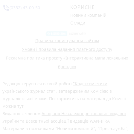
КОРИСНЕ
phone_in_talk
(0352) 43-00-50
Новини компаній
Огляди
Правила користування сайтом
Умови і правила надання платного доступу
Рекламна політика проєкту «Інтерактивна мапа локальних
брендів»
Редакція керується в своїй роботі
"Кодексом етики
українського журналіста"
, затвердженим Комісією з
журналістської етики. Поскаржитись на матеріал до Комісії
можна
тут
Видання є членом
Асоціації Незалежні регіональні видавці
України
та Всесвітньої асоціації видавців
WAN-IFRA
Матеріали з позначками "Новини компаній", "Прес-служба",