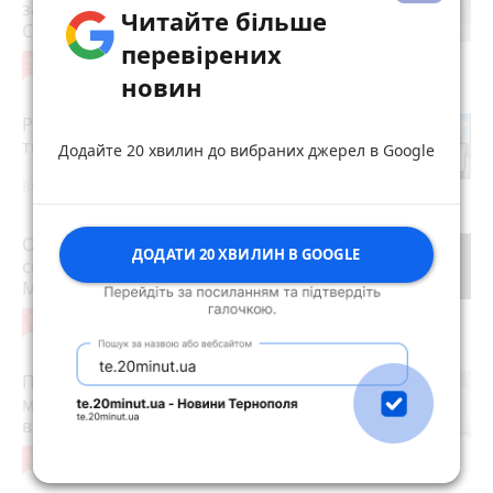
задоволені мешканці ремонтом на
Читайте більше
Стуса, 2
перевірених
5
4 серпня 2026 р.
новин
Робота в Тернополі: актуальні вакансії
тижня (оновлено 5 серпня)
Додайте 20 хвилин до вибраних джерел в Google
Вчора о 14:13
Обірвалось життя 16-річного
ДОДАТИ 20 ХВИЛИН В GOOGLE
спортсмена з Козівської громади
Максима Бойка
10
4 серпня 2026 р.
Після розголосу чоловіка, якого
мобілізували з відстрочкою,
відпустили. Але з умовою…
9
3 серпня 2026 р.