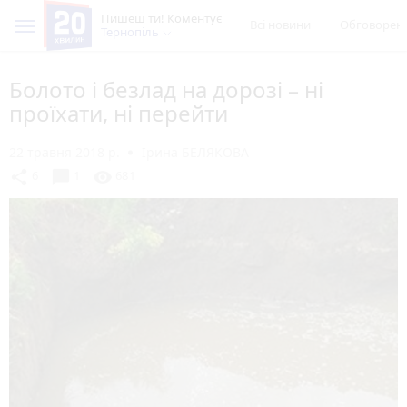
Пишеш ти! Коментує
Всі новини
Обговорен
Тернопіль
Болото і безлад на дорозі – ні
проїхати, ні перейти
22 травня 2018 р.
Ірина БЕЛЯКОВА
chat_bubble
share
visibility
6
1
681