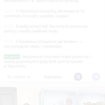
безбар’єрності в Тернопільській громаді
12:00
У Тернополі планують встановити 12
сонячних станцій у школах і садках
11:29
В амбулаторії №6 Тернополя розпочав
роботу новий сімейний лікар
10:44
У Кременці зіткнулися дві автівки —
постраждали і водії, і пасажири
Звернення стосовно нової розмітки і
Від читача
знаків дорожнього руху біля шостої школи
м.Тернопіль.
Всі новини
Підпишись