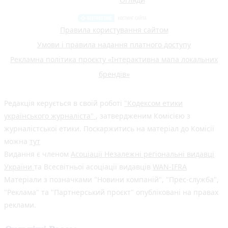
Правила користування сайтом
Умови і правила надання платного доступу
Рекламна політика проєкту «Інтерактивна мапа локальних
брендів»
Редакція керується в своїй роботі
"Кодексом етики
українського журналіста"
, затвердженим Комісією з
журналістської етики. Поскаржитись на матеріал до Комісії
можна
тут
Видання є членом
Асоціації Незалежні регіональні видавці
України
та Всесвітньої асоціації видавців
WAN-IFRA
Матеріали з позначками "Новини компаній", "Прес-служба",
"Реклама" та "Партнерський проєкт" опубліковані на правах
реклами.