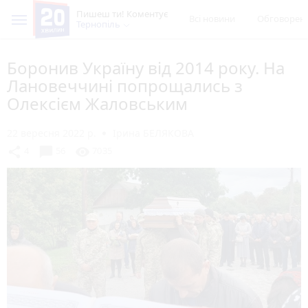
Пишеш ти! Коментує
Всі новини
Обговорен
Тернопіль
Боронив Україну від 2014 року. На
Лановеччині попрощались з
Олексієм Жаловським
22 вересня 2022 р.
Ірина БЕЛЯКОВА
chat_bubble
share
visibility
4
56
7035