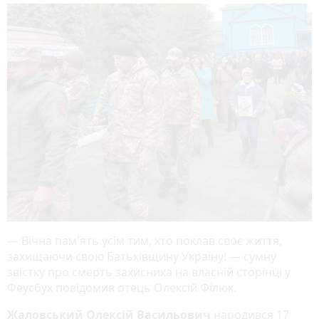
— Вічна пам'ять усім тим, хто поклав своє життя,
захищаючи свою Батьківщину Україну! — сумну
звістку про смерть захисника на власній сторінці у
Феусбух повідомив отець Олексій Філюк.
Жаловськ
ий
Олексі
й
Васильович
народився 17