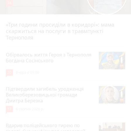
34
«Три години просиділи в коридорі»: мама
Вчора о 13:05
скаржиться на послуги в травмпункті
Тернополя
Обірвалось життя Героя з Тернополя
Богдана Сосінського
20
Вчора о 09:00
Підтвердили загибель уродженця
Великоберезовицької громади
Дмитра Березка
17
6 серпня 2026 р.
Вдарив поліцейського гирею по