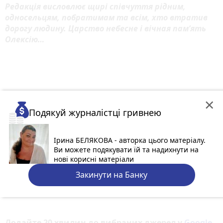
Редакція висловлює щирі співчуття рідним,
односельцям, побратимам та всім, хто втратив
дорогу людину. Царство небесне і вічная пам’ять
Олексію…
×
Подякуй журналістці гривнею
Ірина БЕЛЯКОВА - авторка цього матеріалу.
Ви можете подякувати їй та надихнути на
нові корисні матеріали
Закинути на Банку
Додайте 20 хвилин до вибраних джерел у
Google