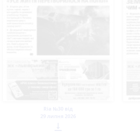
Ria №30 від
29 липня 2026
