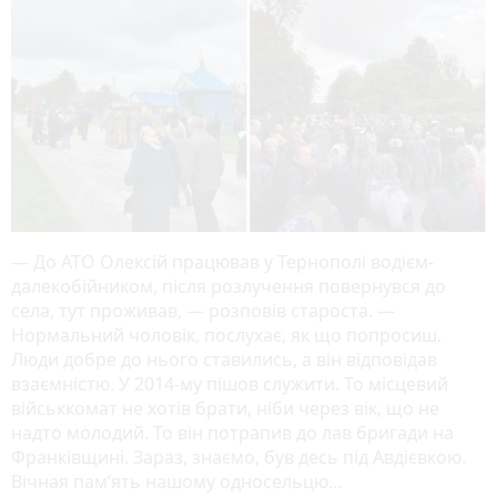
— До АТО Олексій працював у Тернополі водієм-
далекобійником, після розлучення повернувся до
села, тут проживав, — розповів староста. —
Нормальний чоловік, послухає, як що попросиш.
Люди добре до нього ставились, а він відповідав
взаємністю. У 2014-му пішов служити. То місцевий
військкомат не хотів брати, ніби через вік, що не
надто молодий. То він потрапив до лав бригади на
Франківщині. Зараз, знаємо, був десь під Авдієвкою.
Вічная пам’ять нашому односельцю…