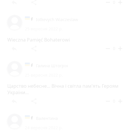
reply
share
remove
add
0
Iotkevych Wiaczeslaw
25 вересня 2022 р.
Wieczna Pamięć Bohaterowi
reply
share
remove
add
0
Галина Штогрін
25 вересня 2022 р.
Царство небесне... Вічна і світла пам'ять Героям
України...
reply
share
remove
add
0
Валентина
24 вересня 2022 р.