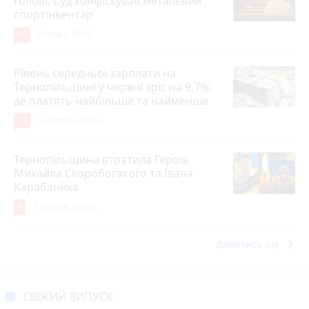
голові. Суд конфіскував металевий
спортінвентар
15
Вчора о 20:03
Рівень середньої зарплати на
Тернопільщині у червні зріс на 9,7%:
де платять найбільше та найменше
13
6 серпня 2026 р.
Тернопільщина втратила Героїв
Михайла Скоробогатого та Івана
Карабаника
9
7 серпня 2026 р.
keyboard_arrow_right
Дивитись ще
СВІЖИЙ ВИПУСК