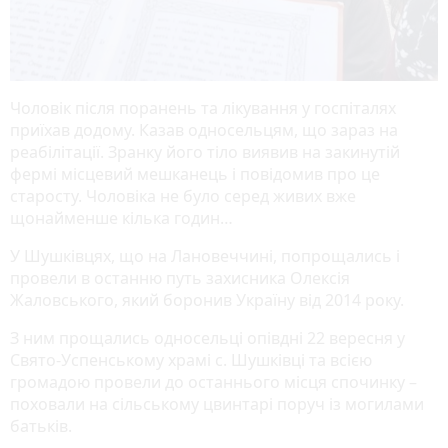
Чоловік після поранень та лікування у госпіталях
приїхав додому. Казав односельцям, що зараз на
реабілітації. Зранку його тіло виявив на закинутій
фермі місцевий мешканець і повідомив про це
старосту. Чоловіка не було серед живих вже
щонайменше кілька годин…
У Шушківцях, що на Лановеччині, попрощались і
провели в останню путь захисника Олексія
Жаловського, який боронив Україну від 2014 року.
З ним прощались односельці опівдні 22 вересня у
Свято-Успенському храмі с. Шушківці та всією
громадою провели до останнього місця спочинку –
поховали на сільському цвинтарі поруч із могилами
батьків.