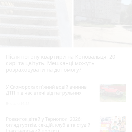
Після потопу квартири на Коновальця, 20
сирі та цвітуть. Мешканці можуть
розраховувати на допомогу?
У Скоморохах п'яний водій вчинив
ДТП під час втечі від патрульних
Вчора о 16:42
Розвиток дітей у Тернополі 2026:
огляд гуртків, секцій, клубів та студій
(партнерський проєкт)