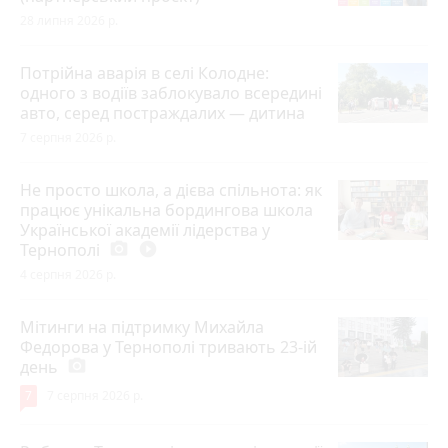
28 липня 2026 р.
Потрійна аварія в селі Колодне:
одного з водіїв заблокувало всередині
авто, серед постраждалих — дитина
7 серпня 2026 р.
Не просто школа, а дієва спільнота: як
працює унікальна бордингова школа
Української академії лідерства у
Тернополі
photo_camera
play_circle_filled
4 серпня 2026 р.
Мітинги на підтримку Михайла
Федорова у Тернополі тривають 23-ій
день
photo_camera
7
7 серпня 2026 р.