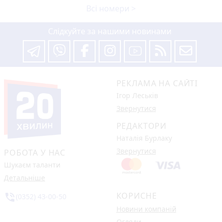
Всі номери >
Слідкуйте за нашими новинами
РЕКЛАМА НА САЙТІ
Ігор Леськів
Звернутися
РЕДАКТОРИ
Наталія Бурлаку
Звернутися
РОБОТА У НАС
Шукаєм таланти
Детальніше
КОРИСНЕ
phone_in_talk
(0352) 43-00-50
Новини компаній
Огляди