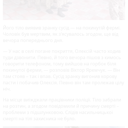
Його тіло виявив зранку сусід — на покинутій фермі.
Чоловік був мертвим, як з’ясувалось згодом, ще від
вечора попереднього дня.
— У нас в селі погане покриття, Олексій часто ходив
туди дзвонити. Певно, й того вечора пішов з кимось
говорити телефоном, тому вийшов на горбок біля
покинутої ферми, — розповів Віктор Яремчук. — Він
там стояв – так і впав. Сусід зранку вигонив корову
пасти і побачив Олексія. Певно він там пролежав цілу
ніч.
На місце виїжджали працівники поліції. Тіло забрали
на розтин, а згодом повідомили й причину смерті –
проблеми з підшлунковою. Слідів насильницької
смерті на тілі захисника не було.