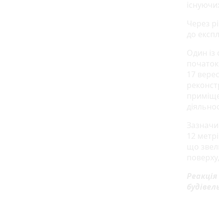
існуючих
Через рі
до експл
Один із 
початок
17 верес
реконст
приміще
діяльнос
Зазначи
12 метрі
що звели
поверху
Реакція
будівел