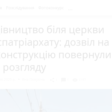
...
я
Розслідування
Фотоконкурс
івництво біля церкви
патріархату: дозвіл на
конструкцію повернули
 розгляду
я 2025 р.
Яна Полухіна
chat_bubble
share
visibility
1
1
1197