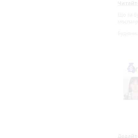
Читайт
Що за б
моспатр
Будівниц
Додайт