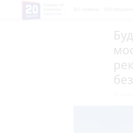
Пишеш ти!
Всі новини
Обговоренн
Коментує
Тернопіль
Буд
мос
ре
без
22 вересн