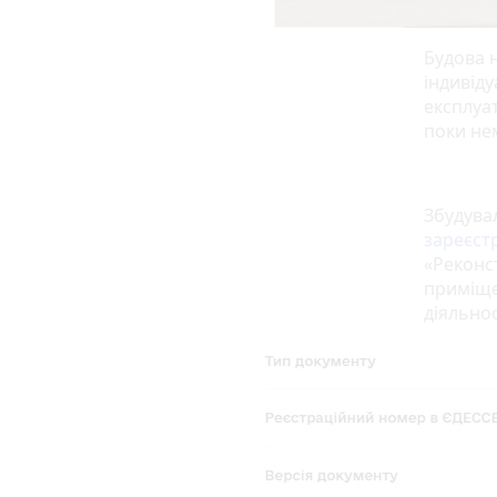
Будова 
індивід
експлуа
поки не
Збудува
зареєст
«Реконс
приміще
діяльнос