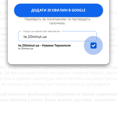
 будівель та споруд)».
ДОДАТИ 20 ХВИЛИН В GOOGLE
к, 24 липня 2024 року
зареєстрували
декларацію про гот
уатації об’єкта.
останніх дозвільних документів, а саме повідомлення пр
 виконання будівельних робіт, зареєстрували на портал
ня 2025 року. Тут вже йдеться не про будівництво, а про
рукцію індивідуального житлового будинку з прибудова
ннями для індивідуальної трудової та підприємницької
ті.
мо, за документами гранично допустима висотність буд
в. Це висота приблизно чотирьох поверхів будівлі. Нараз
 три, а судячи з арматури, яка стирчить «на даху» треть
, як мінімум ще четвертий поверх можуть добудувати.
 «20 хвилин» продовжує слідкувати за долею сумнівни
ьних обʼєктів у місті. Якщо знаєте про такі, напишіть