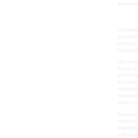
Скріншот 
«20 хви
докумен
нагадує
правоох
«Встано
65 на п
61101000
житлово
«індиві
нерухом
йдетьс
Зазначи
зареєст
індивід
для інди