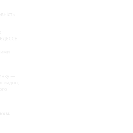
овність
о
і ЄДЕССБ
ними
инку —
і видно,
ого
х
 нам.