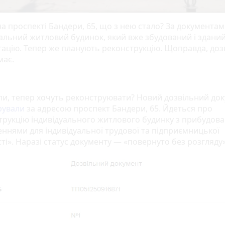
на проспекті Бандери, 65, що з нею стало? За документам
уальний житловий будинок, який вже збудований і зданий
тацію. Тепер же планують реконструкцію. Щоправда, доз
має.
ли, тепер хочуть реконструювати? Новий дозвільний до
рували
за адресою проспект Бандери, 65. Йдеться про
трукцію індивідуального житлового будинку з прибудов
ннями для індивідуальної трудової та підприємницької
ті». Наразі статус документу — «повернуто без розгляду»