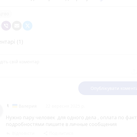
цтво
нтарі (1)
Опублікувати комент
Валерия
22 вересня 2025 р.
Нужно пару человек для одного дела , оплата по факту
подробностями пишите в личные сообщения
Відповісти
Поділитися
reply
share
rem