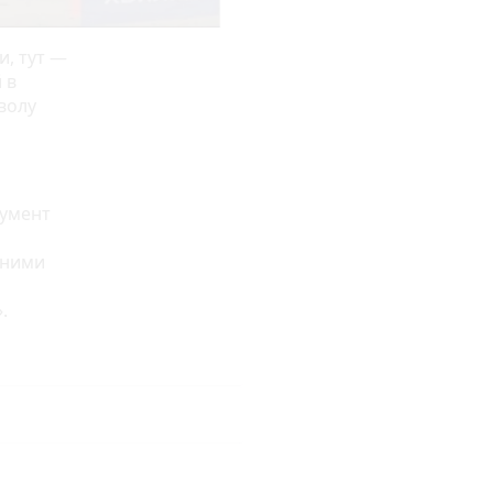
и, тут —
 в
волу
кумент
аними
.