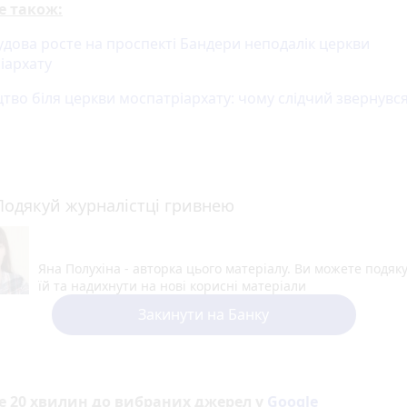
е також:
удова росте на проспекті Бандери неподалік церкви
іархату
тво біля церкви моспатріархату: чому слідчий звернувся
Подякуй журналістці гривнею
Яна Полухіна - авторка цього матеріалу. Ви можете подяк
їй та надихнути на нові корисні матеріали
Закинути на Банку
е 20 хвилин до вибраних джерел у
Google