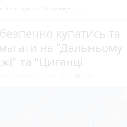
...
я
Розслідування
Фотоконкурс
безпечно купатись та
магати на "Дальньому
жі" та "Циганці"
2018 р.
Мар'яна ДОХВАТ
chat_bubble
share
visibility
10
4
1230