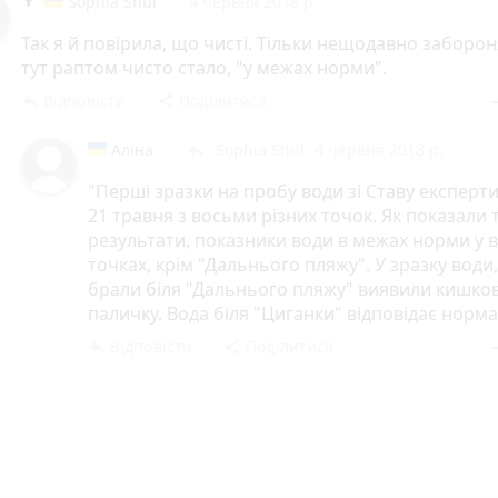
Sophia Shul
4 червня 2018 р.
Так я й повірила, що чисті. Тільки нещодавно заборон
тут раптом чисто стало, "у межах норми".
Відповісти
Поділитися
reply
share
rem
Аліна
Sophia Shul
4 червня 2018 р.
reply
"Перші зразки на пробу води зі Ставу експерт
21 травня з восьми різних точок. Як показали 
результати, показники води в межах норми у в
точках, крім "Дальнього пляжу". У зразку води
брали біля "Дальнього пляжу" виявили кишко
паличку. Вода біля "Циганки" відповідає норма
Відповісти
Поділитися
reply
share
rem