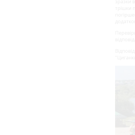
зразки 
трішки п
погірше
додатко
Перевіри
відпові
Відповід
"Циганк