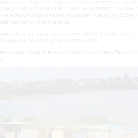
води для дослідження. Адже зараз вода може бути норма
рийде води з притоки і все - вода не відповідає нормам. 
ння води ми рекомендуємо проводити чистку чи робити
вий періодичний викид води.
ли фахівці і пісок на "Дальньому пляжі". Кажуть, що він
дає нормам і на пляжі можна відпочивати.
ає нормам і вода біля іншого офіційного пляжу Тернопол
и".