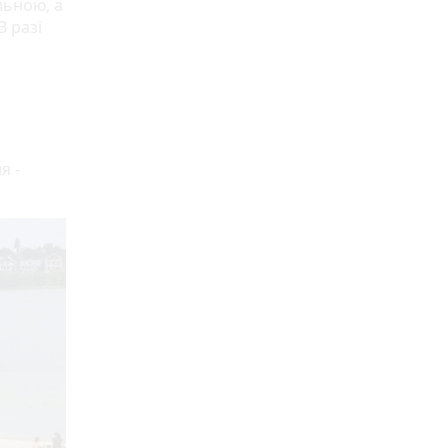
льною, а
В разі
я -