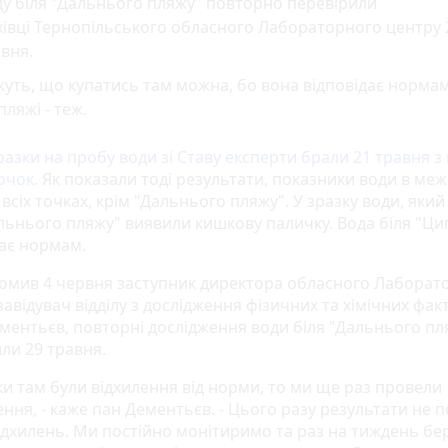
у біля "Дальнього пляжу" повторно перевірили
івці Тернопільського обласного Лабораторного центру 
авня.
уть, що купатись там можна, бо вона відповідає нормам
пляжі - теж.
разки на пробу води зі Ставу експерти брали 21 травня з
очок.
Як показали тоді результати, показники води в меж
всіх точках, крім "Дальнього пляжу". У зразку води, яки
альнього пляжу" виявили кишкову паличку. Вода біля "Ци
дає нормам.
домив 4 червня заступник директора обласного Лаборат
завідувач відділу з дослідження фізичних та хімічних фак
ментьєв, повторні дослідження води біля "Дальнього пл
ли 29 травня.
ки там були відхилення від норми, то ми ще раз провели
ння, - каже пан Дементьєв. - Цього разу результати не 
відхилень. Ми постійно монітиримо та раз на тиждень б