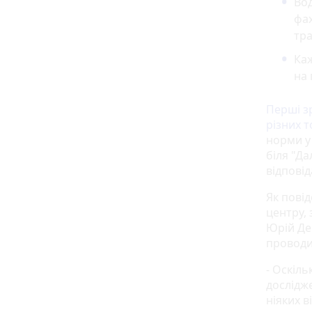
Вод
фах
тр
Каж
на 
Перші з
різних т
норми у 
біля "Д
відпові
Як пові
центру, 
Юрій Де
проводи
- Оскіль
дослідже
ніяких 