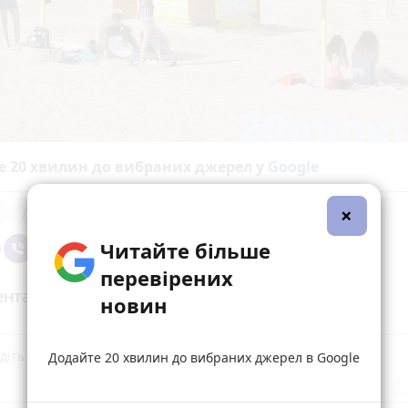
е 20 хвилин до вибраних джерел у
Google
×
а
Дальній пляж
Читайте більше
перевірених
нтарі (4)
новин
Додайте 20 хвилин до вибраних джерел в Google