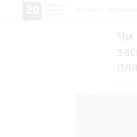
Пишеш ти!
Всі новини
Обговоренн
Коментує
Тернопіль
Чи 
зас
пля
4 червня 