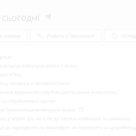
 сьогодні
 з полону
Робота у Тернополі!
Огляд
 фільм
а вимагає повернути майже 5 га лісу
рхії УГКЦ
іжці телефона в неповнолітнього
 знаків дорожнього руху біля шостої школи м.Тернопіль.
у та кібербезпеки 8 серпня
photo_camera
гах Тернопільщини минулого місяця
ині у червні зріс на 9,7%: де платять найбільше та найменше
ї до зарахування на бакалаврат: як перевірити та що робити д