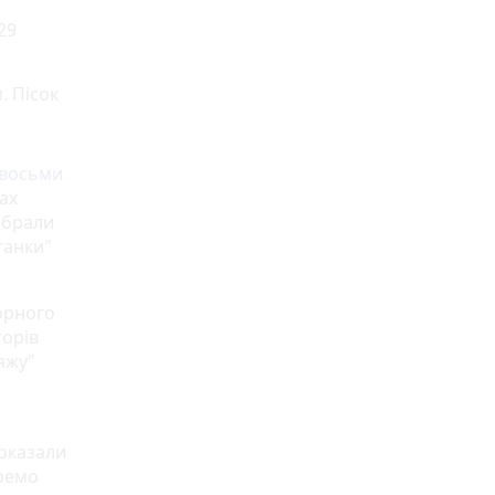
29
. Пісок
 восьми
ах
й брали
ганки"
орного
торів
яжу"
показали
еремо