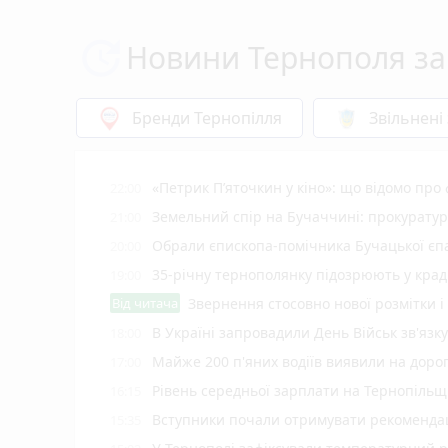
Новини Тернополя за
Бренди Тернопілля
Звільнені
«Петрик П’яточкин у кіно»: що відомо про
22:00
Земельний спір на Бучаччині: прокуратур
21:00
Обрали єпископа-помічника Бучацької єпа
20:00
35-річну тернополянку підозрюють у крад
19:00
Від читача
Звернення стосовно нової розмітки і
В Україні запровадили День Військ зв'язк
18:00
Майже 200 п'яних водіїв виявили на доро
17:00
Рівень середньої зарплати на Тернопільщ
16:15
Вступники почали отримувати рекомендаці
15:35