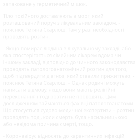
запаковане у герметичний мішок.
Тіло покійного доставляють в морг, який
розташований поруч з лікувальним закладом, -
пояснює Тетяна Скарлош. Там у разі необхідності
проводять розтин.
- Якщо помирає людина в лікувальному закладі, або
яка спостерігається сімейним лікарем вдома чи
іншому закладі, відповідно до чинного законодавства
проводять патологоанатомічний розтин для того,
щоб підтвердити діагноз, який ставили прижиттєво, -
пояснює Тетяна Скарлош. – Однак родичі можуть
написати відмову, якщо вони мають релігійні
переконання і тоді розтин не проводять. Цим
дослідженням займаються фахівці патологоанатоми.
Що стосується судово-медичної експертизи – розтин
проводять тоді, коли смерть була насильницькою
або невідома причина смерті, тощо.
- Коронавірус відносять до карантинних інфекцій,