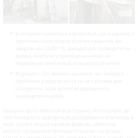
В інтернеті шириться інформація, що в одному з
тернопільських моргів розтин пацієнтів, які
хворіли на COVID-19, доводиться проводити на
вулиці, оскільки у приміщенні немає ні
нормальної вентиляції, ні водопостачання.
Журналіст «20 хвилин» дізнався, чи справді є
проблеми у моргах міста та чи є ризики для
оточуючих, коли аутопсію доводиться
проводити на дворі.
Шокуючі фото облетіли всю Україну. Фотографія, де
тіло померлого доводиться досліджувати біля входу в
морг багато людей назвали фейком, нібито не
можуть працівники проводити розтин на вулиці.
Однак в самому морзі, де зробили ці фото, кажуть, що