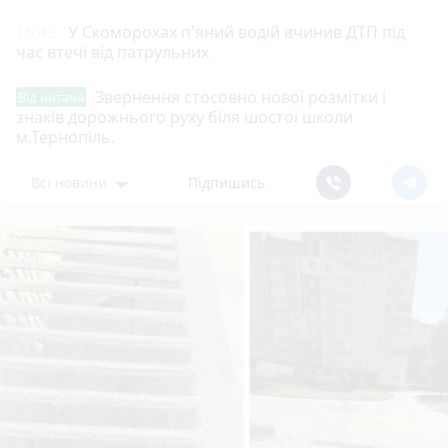
16:42
У Скоморохах п'яний водій вчинив ДТП під
час втечі від патрульних
Звернення стосовно нової розмітки і
Від читача
знаків дорожнього руху біля шостої школи
м.Тернопіль.
Всі новини
Підпишись