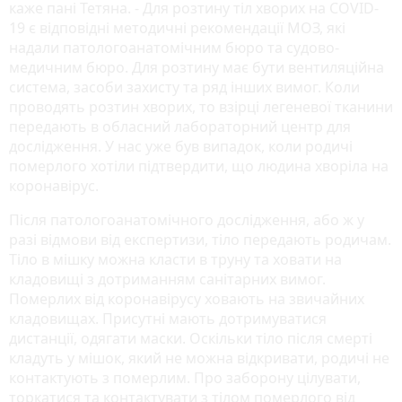
каже пані Тетяна. - Для розтину тіл хворих на COVID-
19 є відповідні методичні рекомендації МОЗ, які
надали патологоанатомічним бюро та судово-
медичним бюро. Для розтину має бути вентиляційна
система, засоби захисту та ряд інших вимог. Коли
проводять розтин хворих, то взірці легеневої тканини
передають в обласний лабораторний центр для
дослідження. У нас уже був випадок, коли родичі
померлого хотіли підтвердити, що людина хворіла на
коронавірус.
Після патологоанатомічного дослідження, або ж у
разі відмови від експертизи, тіло передають родичам.
Тіло в мішку можна класти в труну та ховати на
кладовищі з дотриманням санітарних вимог.
Померлих від коронавірусу ховають на звичайних
кладовищах. Присутні мають дотримуватися
дистанції, одягати маски. Оскільки тіло після смерті
кладуть у мішок, який не можна відкривати, родичі не
контактують з померлим. Про заборону цілувати,
торкатися та контактувати з тілом померлого від