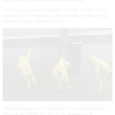
працювати з небезпечними інфекціями.
- Експерти працюють зі всім – і COVID, і СНІД, і різні
гепатити, і туберкульоз, і лептоспіроз, і навіть лепра
(проказа) була, - каже пан Олег.
Тіла досліджують у приміщенні моргу, однак якщо є
підозра на COVID-19 – аутопсію виконують у