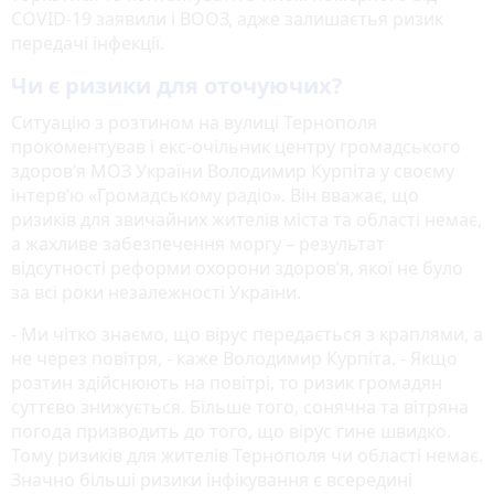
COVID-19 заявили і ВООЗ, адже залишаєтья ризик
передачі інфекції.
Чи є ризики для оточуючих?
Ситуацію з розтином на вулиці Тернополя
прокоментував і екс-очільник центру громадського
здоров’я МОЗ України Володимир Курпіта у своєму
інтерв’ю «Громадському радіо». Він вважає, що
ризиків для звичайних жителів міста та області немає,
а жахливе забезпечення моргу – результат
відсутності реформи охорони здоров’я, якої не було
за всі роки незалежності України.
- Ми чітко знаємо, що вірус передається з краплями, а
не через повітря, - каже Володимир Курпіта. - Якщо
розтин здійснюють на повітрі, то ризик громадян
суттєво знижується. Більше того, сонячна та вітряна
погода призводить до того, що вірус гине швидко.
Тому ризиків для жителів Тернополя чи області немає.
Значно більші ризики інфікування є всередині