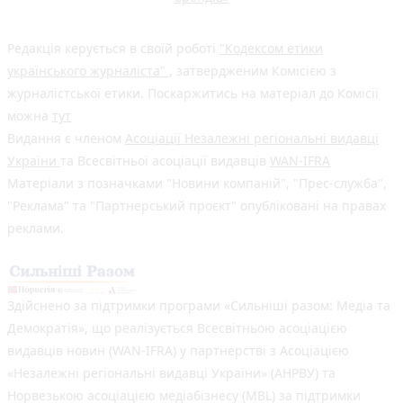
Редакція керується в своїй роботі
"Кодексом етики
українського журналіста"
, затвердженим Комісією з
журналістської етики. Поскаржитись на матеріал до Комісії
можна
тут
Видання є членом
Асоціації Незалежні регіональні видавці
України
та Всесвітньої асоціації видавців
WAN-IFRA
Матеріали з позначками "Новини компаній", "Прес-служба",
"Реклама" та "Партнерський проєкт" опубліковані на правах
реклами.
Здійснено за підтримки програми «Сильніші разом: Медіа та
Демократія», що реалізується Всесвітньою асоціацією
видавців новин (WAN-IFRA) у партнерстві з Асоціацією
«Незалежні регіональні видавці України» (АНРВУ) та
Норвезькою асоціацією медіабізнесу (MBL) за підтримки