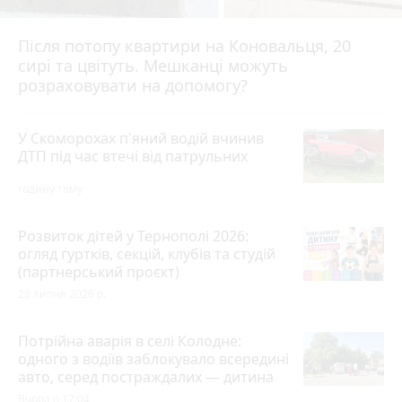
Після потопу квартири на Коновальця, 20
сирі та цвітуть. Мешканці можуть
розраховувати на допомогу?
У Скоморохах п'яний водій вчинив
ДТП під час втечі від патрульних
годину тому
Розвиток дітей у Тернополі 2026:
огляд гуртків, секцій, клубів та студій
(партнерський проєкт)
28 липня 2026 р.
Потрійна аварія в селі Колодне:
одного з водіїв заблокувало всередині
авто, серед постраждалих — дитина
Вчора о 17:04