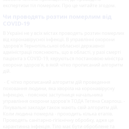
експертизи тіл померлих. Про це читайте згодом.
Чи проводять розтин померлим від
COVID-19
В Україні не у всіх містах проводять розтин померлих
від коронавірусної інфекції. В управлінні охорони
здоров'я Тернопільської обласної державної
адміністрації пояснюють, що в області, у разі смерті
пацієнта з COVID-19, керуються постановою міністра
охорони здоров'я, в якій чітко прописаний алгоритм
дій.
- Є чітко прописаний алгоритм дій проведення
поховання людини, яка хворіла на коронавірусну
інфекцію, - пояснює заступниця начальника
управління охорони здоров'я ТОДА Тетяна Скарлош. -
Лікувальні заклади також мають свій алгоритм дій.
Коли людина померла - проходить кілька етапів.
Проводять санітарно-гігієнічну обробку, адже це
карантинна інфекція. Тіло має бути оброблене та