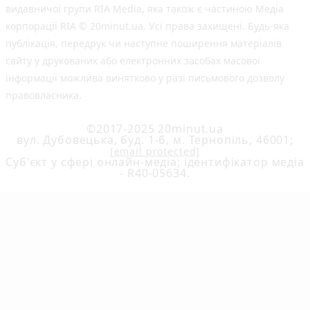
видавничої групи RIA Media, яка також є частиною Медіа
корпорації RIA © 20minut.ua. Усі права захищені. Будь-яка
публiкацiя, передрук чи наступне поширення матеріалів
сайту у друкованих або електронних засобах масової
інформації можлива винятково у разі письмового дозволу
правовласника.
©2017-2025 20minut.ua
вул. Дубовецька, буд. 1-б, м. Тернопіль, 46001;
[email protected]
Cуб'єкт у сфері онлайн-медіа; ідентифікатор медіа
- R40-05634.