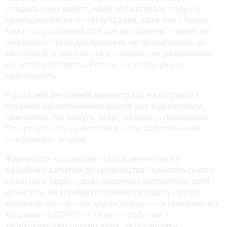
спеціальному наметі, який облаштували поруч із
приміщенням на початку травня, каже пан Стецюк.
Там є і портативний стіл для досліджень. Рідини, які
лишаються після дослідження, не потрапляють до
каналізації, а лишаються у спеціальних резервуарах,
які потім утилізують. Розтин на вулиці уже не
практикують.
У обласній державній адміністрації на ситуацію з
поганим забезпеченням моргів уже відреагували,
принаймні, так кажуть. Морг обіцяють перевірити.
Про результати та висновки щодо забезпечення
повідомлять згодом.
Журналісти «20 хвилин» також звернулися з
офіційним запитом до керівництва Тернопільського
обласного бюро судово-медичної експертизи, щоб
дізнатися, чи справді працівникам відділу судово-
медичної експертизи трупів доводиться працювати з
хворими на COVID-19 та які є проблеми з
забезпеченням приміщення, де проводять