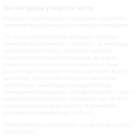
Яка ситуація у моргах міста
Міський голова Тернополя повідомив, що розтин
померлих від коронавірусу на вулиці не проводять.
- Те, що патологоанатоми проводять розтини
померлих від коронаврусу на вулиці – це неправда, -
заявив міський голова. – Морги на території
Тернополя є у безкоштовній оренді, які надані
обласному патологоанатомічному бюро. Вони
розташовані у приміщеннях міської лікарні №2 та
лікарні №3. Приміщення обладнані належною
вентиляцією, каналізацією та подачею води.
Приміщення відповідають всім вимогам, які ставлять
перед патологічним бюро. Працюють там обласні
патологоанатоми. В цих моргах не виконують
дослідження померлих від COVID-19.
Такий коментар опублікували і на офіційній сторінці
міської ради.