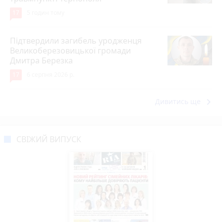
17
5 годин тому
Підтвердили загибель уродженця
Великоберезовицької громади
Дмитра Березка
17
6 серпня 2026 р.
keyboard_arrow_right
Дивитись ще
СВІЖИЙ ВИПУСК