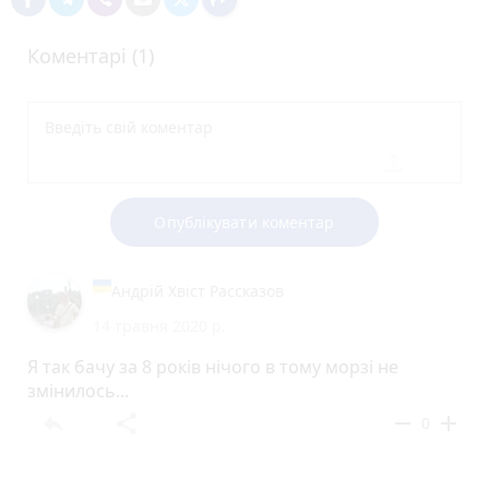
Коментарі (1)
Опублікувати коментар
Андрій Хвіст Рассказов
14 травня 2020 р.
Я так бачу за 8 років нічого в тому морзі не
змінилось...
reply
share
remove
add
0