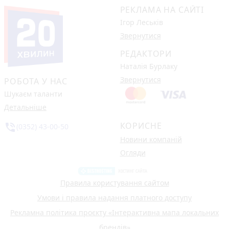
РЕКЛАМА НА САЙТІ
Ігор Леськів
Звернутися
РЕДАКТОРИ
Наталія Бурлаку
Звернутися
РОБОТА У НАС
Шукаєм таланти
Детальніше
КОРИСНЕ
phone_in_talk
(0352) 43-00-50
Новини компаній
Огляди
Правила користування сайтом
Умови і правила надання платного доступу
Рекламна політика проєкту «Інтерактивна мапа локальних
брендів»