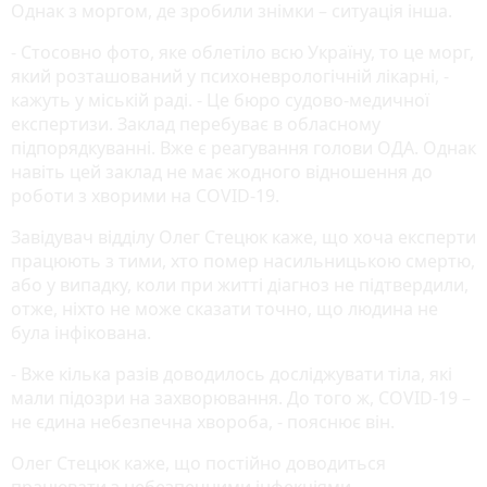
Однак з моргом, де зробили знімки – ситуація інша.
- Стосовно фото, яке облетіло всю Україну, то це морг,
який розташований у психоневрологічній лікарні, -
кажуть у міській раді. - Це бюро судово-медичної
експертизи. Заклад перебуває в обласному
підпорядкуванні. Вже є реагування голови ОДА. Однак
навіть цей заклад не має жодного відношення до
роботи з хворими на COVID-19.
Завідувач відділу Олег Стецюк каже, що хоча експерти
працюють з тими, хто помер насильницькою смертю,
або у випадку, коли при житті діагноз не підтвердили,
отже, ніхто не може сказати точно, що людина не
була інфікована.
- Вже кілька разів доводилось досліджувати тіла, які
мали підозри на захворювання. До того ж, COVID-19 –
не єдина небезпечна хвороба, - пояснює він.
Олег Стецюк каже, що постійно доводиться