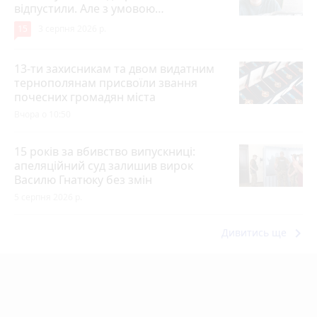
відпустили. Але з умовою…
15
3 серпня 2026 р.
13-ти захисникам та двом видатним
тернополянам присвоїли звання
почесних громадян міста
Вчора о 10:50
15 років за вбивство випускниці:
апеляційний суд залишив вирок
Василю Гнатюку без змін
5 серпня 2026 р.
keyboard_arrow_right
Дивитись ще