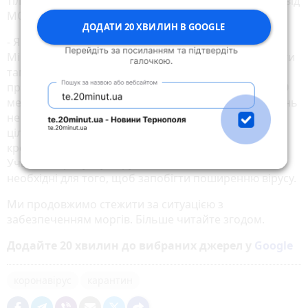
тілом під час поховання. Саме тому є чіткі правила від
МОЗ.
ДОДАТИ 20 ХВИЛИН В GOOGLE
- Якщо відбуваються ритуальні обряди, то
Міністерство охорони здоров’я дозволяє перебувати
там до 10 осіб, - каже Михайло Андрейчин. У
приміщенні може бути не більше однієї особи на 10
метрів квадратних. Між присутніми має бути відстань
не менше 1,5 метрів. Тіло померлого заборонено
цілувати, адже є ризик зараження. Поховання або
кремація тіла здійснюється у щільно закритій труні.
Учасників ритуалу беруть на облік. Ці всі заходи
необхідні для того, щоб запобігти поширенню вірусу.
Ми продовжимо стежити за ситуацією з
забезпеченням моргів. Більше читайте згодом.
Додайте 20 хвилин до вибраних джерел у
Google
коронавірус
карантин