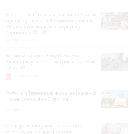
Не просто школа, а дієва спільнота: як
працює унікальна бордингова школа
Української академії лідерства у
Тернополі
photo_camera
play_circle_filled
4 серпня 2026 р.
Мітинги на підтримку Михайла
Федорова у Тернополі тривають 23-ій
день
photo_camera
6
Вчора о 21:00
Робота в Тернополі: актуальні вакансії
тижня (оновлено 5 серпня)
5 серпня 2026 р.
Після розголосу чоловіка, якого
мобілізували з відстрочкою,