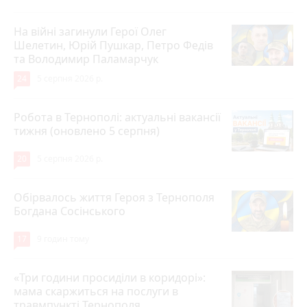
На війні загинули Герої Олег
Шелетин, Юрій Пушкар, Петро Федів
та Володимир Паламарчук
24
5 серпня 2026 р.
Робота в Тернополі: актуальні вакансії
тижня (оновлено 5 серпня)
20
5 серпня 2026 р.
Обірвалось життя Героя з Тернополя
Богдана Сосінського
17
9 годин тому
«Три години просиділи в коридорі»:
мама скаржиться на послуги в
травмпункті Тернополя