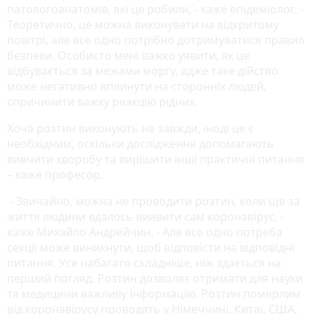
патологоанатомів, які це робили, - каже епідеміолог. -
Теоретично, це можна виконувати на відкритому
повітрі, але все одно потрібно дотримуватися правил
безпеки. Особисто мені важко уявити, як це
відбувається за межами моргу, адже таке дійство
може негативно вплинути на сторонніх людей,
спричинити важку реакцію рідних.
Хоча розтин виконують не завжди, іноді це є
необхідним, оскільки дослідження допомагають
вивчити хворобу та вирішити інші практичні питання
– каже професор.
- Звичайно, можна не проводити розтин, коли ще за
життя людини вдалось виявити сам коронавірус, -
каже Михайло Андрейчин. - Але все одно потреба
секції може виникнути, щоб відповісти на відповідні
питання. Усе набагато складніше, ніж здається на
перший погляд. Розтин дозволяє отримати для науки
та медицини важливу інформацію. Розтин померлим
від коронавірусу проводять у Німеччині, Китаї, США,