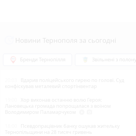
Новини Тернополя за сьогодні
Бренди Тернопілля
Звільнені з полон
20:03
Вдарив поліцейського гирею по голові. Суд
конфіскував металевий спортінвентар
19:00
Хор виконав останню волю Героя:
Лановецька громада попрощалася з воїном
Володимиром Паламарчуком
play_circle_filled
photo_camera
18:00
Псевдопрацівник банку ошукав жительку
Тернопільщини на 28 тисяч гривень