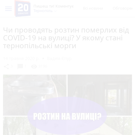
Пишеш ти! Коментує
Всі новини
Обговорен
Тернопіль
Чи проводять розтин померлих від
COVID-19 на вулиці? У якому стані
тернопільські морги
14 травня 2020 р.
Вадим Єпур
chat_bubble
share
visibility
3
1
3196