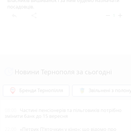
власників вишиванок і за ним будемо назначати
посадовців.
reply
share
remove
add
1
Новини Тернополя за сьогодні
Бренди Тернопілля
Звільнені з полон
08:00
Частині пенсіонерів та пільговиків потрібно
змінити банк до 15 вересня
22:00
«Петрик П’яточкин у кіно»: що відомо про