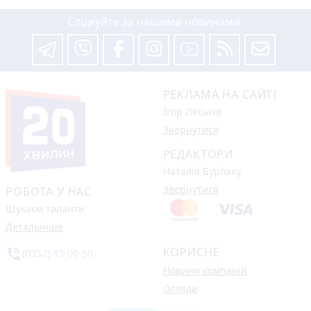
Слідкуйте за нашими новинами
РЕКЛАМА НА САЙТІ
Ігор Леськів
Звернутися
РЕДАКТОРИ
Наталія Бурлаку
Звернутися
РОБОТА У НАС
Шукаєм таланти
Детальніше
КОРИСНЕ
phone_in_talk
(0352) 43-00-50
Новини компаній
Огляди