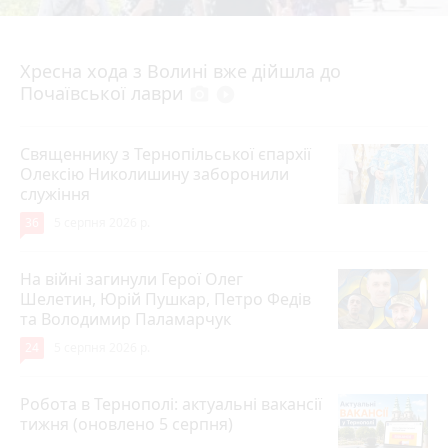
4 серпня 2026 р.
Хресна хода з Волині вже дійшла до
Почаївської лаври
photo_camera
play_circle_filled
Священнику з Тернопільської єпархії
Олексію Николишину заборонили
служіння
36
5 серпня 2026 р.
На війні загинули Герої Олег
Шелетин, Юрій Пушкар, Петро Федів
та Володимир Паламарчук
24
5 серпня 2026 р.
Робота в Тернополі: актуальні вакансії
тижня (оновлено 5 серпня)