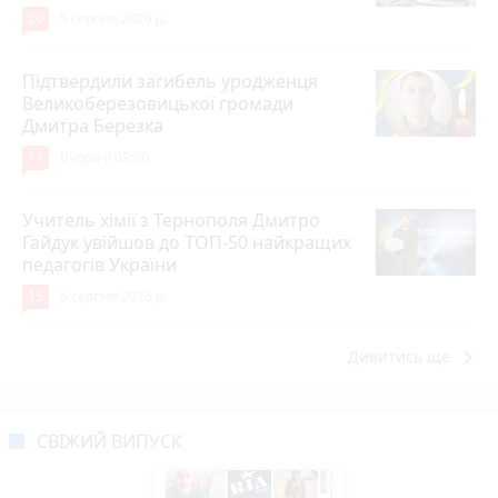
20
5 серпня 2026 р.
Підтвердили загибель уродженця
Великоберезовицької громади
Дмитра Березка
17
Вчора о 09:00
Учитель хімії з Тернополя Дмитро
Гайдук увійшов до ТОП-50 найкращих
педагогів України
15
5 серпня 2026 р.
keyboard_arrow_right
Дивитись ще
СВІЖИЙ ВИПУСК