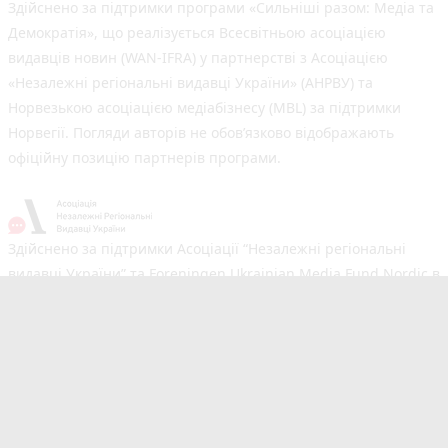
Здійснено за підтримки програми «Сильніші разом: Медіа та
Демократія», що реалізується Всесвітньою асоціацією
видавців новин (WAN-IFRA) у партнерстві з Асоціацією
«Незалежні регіональні видавці України» (АНРВУ) та
Норвезькою асоціацією медіабізнесу (MBL) за підтримки
Норвегії. Погляди авторів не обов’язково відображають
офіційну позицію партнерів програми.
Здійснено за підтримки Асоціації “Незалежні регіональні
видавці України” та Foreningen Ukrainian Media Fund Nordic в
рамках реалізації проєкту Хаб підтримки регіональних медіа.
Погляди авторів не обов'язково збігаються з офіційною
позицією партнерів
Незалежний новинний портал з оперативним висвітленням
подій у Тернополі та області. Сайт новин №1 у Тернополі за