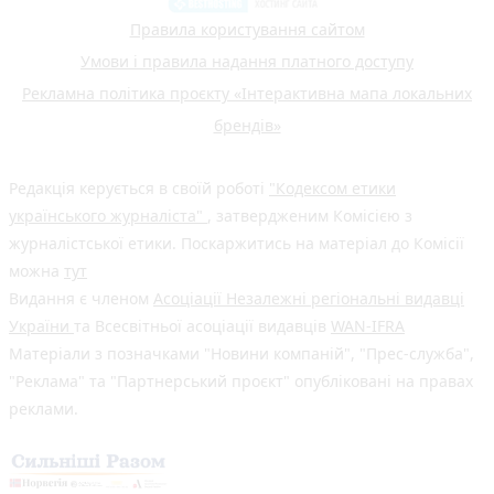
Правила користування сайтом
Умови і правила надання платного доступу
Рекламна політика проєкту «Інтерактивна мапа локальних
брендів»
Редакція керується в своїй роботі
"Кодексом етики
українського журналіста"
, затвердженим Комісією з
журналістської етики. Поскаржитись на матеріал до Комісії
можна
тут
Видання є членом
Асоціації Незалежні регіональні видавці
України
та Всесвітньої асоціації видавців
WAN-IFRA
Матеріали з позначками "Новини компаній", "Прес-служба",
"Реклама" та "Партнерський проєкт" опубліковані на правах
реклами.