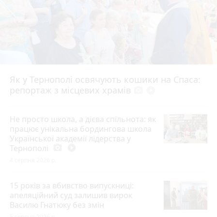
Як у Тернополі освячують кошики на Спаса:
репортаж з місцевих храмів
photo_camera
play_circle_filled
Не просто школа, а дієва спільнота: як
працює унікальна бордингова школа
Української академії лідерства у
Тернополі
photo_camera
play_circle_filled
4 серпня 2026 р.
15 років за вбивство випускниці:
апеляційний суд залишив вирок
Василю Гнатюку без змін
5 серпня 2026 р.