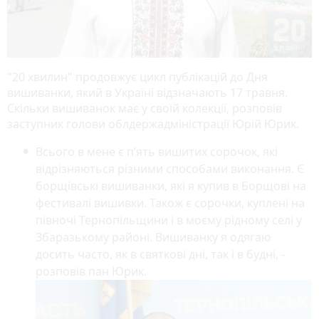
"20 хвилин" продовжує цикл публікацій до Дня
вишиванки, який в Україні відзначають 17 травня.
Скільки вишиванок має у своїй колекції, розповів
заступник голови облдержадміністрації Юрій Юрик.
Всього в мене є п’ять вишитих сорочок, які
відрізняються різними способами виконання. Є
борщівські вишиванки, які я купив в Борщові на
фестивалі вишивки. Також є сорочки, куплені на
півночі Тернопільщини і в моєму рідному селі у
Збаразькому районі. Вишиванку я одягаю
досить часто, як в святкові дні, так і в будні, -
розповів пан Юрик.