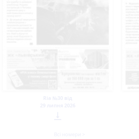
Ria №30 від
29 липня 2026

Всі номери >