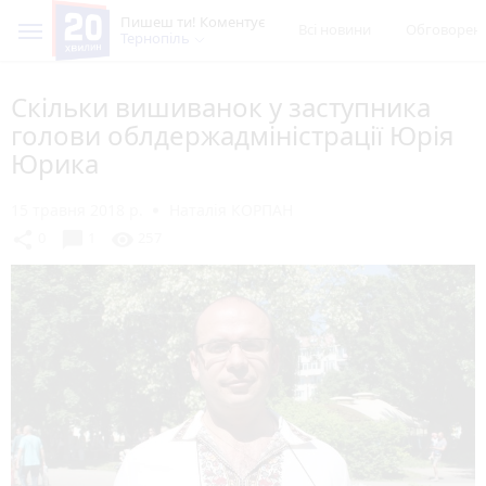
Пишеш ти! Коментує
Всі новини
Обговорен
Тернопіль
Скільки вишиванок у заступника
голови облдержадміністрації Юрія
Юрика
15 травня 2018 р.
Наталія КОРПАН
chat_bubble
share
visibility
0
1
257