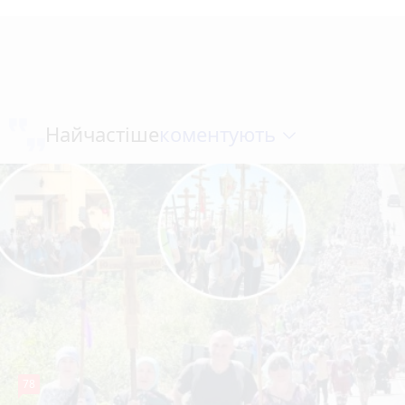
коментують
Найчастіше
78