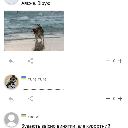
Аякже. Вірую
reply
share
remove
add
0
Yura Yura
.....................................
reply
share
remove
add
0
свєта!
бувають звісно винятки ,але курортний