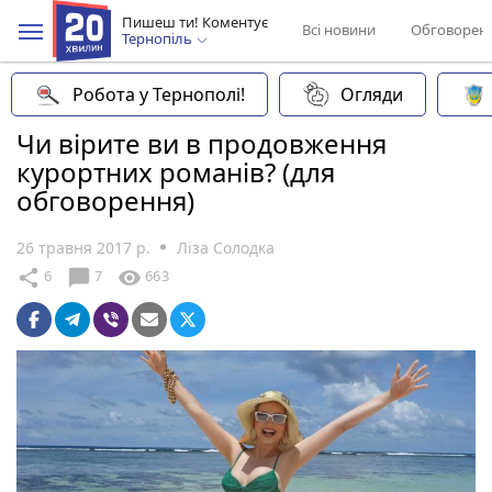
Пишеш ти! Коментує
Всі новини
Обговорен
Тернопіль
Робота у Тернополі!
Огляди
Чи вірите ви в продовження
курортних романів? (для
обговорення)
26 травня 2017 р.
Ліза Солодка
chat_bubble
share
visibility
6
7
663