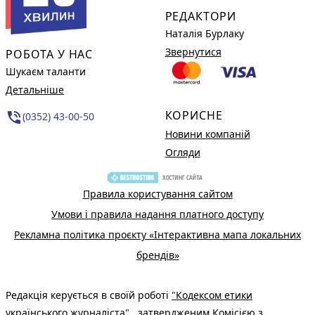
РЕДАКТОРИ
Наталія Бурлаку
Звернутися
РОБОТА У НАС
Шукаєм таланти
Детальніше
КОРИСНЕ
phone_in_talk
(0352) 43-00-50
Новини компаній
Огляди
Правила користування сайтом
Умови і правила надання платного доступу
Рекламна політика проєкту «Інтерактивна мапа локальних
брендів»
Редакція керується в своїй роботі
"Кодексом етики
українського журналіста"
, затвердженим Комісією з