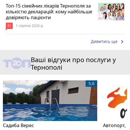
Топ-15 сімейних лікарів Тернополя за
кількістю декларацій: кому найбільше
довіряють пацієнти
31
1 серпня 2026 р.
keyboard_arrow_right
Дивитись ще
Ваші відгуки про послуги у
Тернополі
5.0
Садиба Верес
Автопорт, 