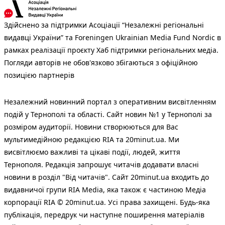
Здійснено за підтримки Асоціації “Незалежні регіональні
видавці України” та Foreningen Ukrainian Media Fund Nordic в
рамках реалізації проєкту Хаб підтримки регіональних медіа.
Погляди авторів не обов'язково збігаються з офіційною
позицією партнерів
Незалежний новинний портал з оперативним висвітленням
подій у Тернополі та області. Сайт новин №1 у Тернополі за
розміром аудиторії. Новини створюються для Вас
мультимедійною редакцією RIA та 20minut.ua. Ми
висвітлюємо важливі та цікаві події, людей, життя
Тернополя. Редакція запрошує читачів додавати власні
новини в розділ "Від читачів". Сайт 20minut.ua входить до
видавничої групи RIA Media, яка також є частиною Медіа
корпорації RIA © 20minut.ua. Усі права захищені. Будь-яка
публiкацiя, передрук чи наступне поширення матеріалів