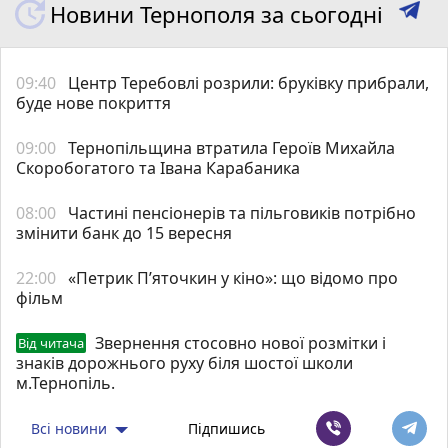
Новини Тернополя за сьогодні
09:40
Центр Теребовлі розрили: бруківку прибрали,
буде нове покриття
09:00
Тернопільщина втратила Героїв Михайла
Скоробогатого та Івана Карабаника
08:00
Частині пенсіонерів та пільговиків потрібно
змінити банк до 15 вересня
22:00
«Петрик П’яточкин у кіно»: що відомо про
фільм
Звернення стосовно нової розмітки і
Від читача
знаків дорожнього руху біля шостої школи
м.Тернопіль.
Всі новини
Підпишись