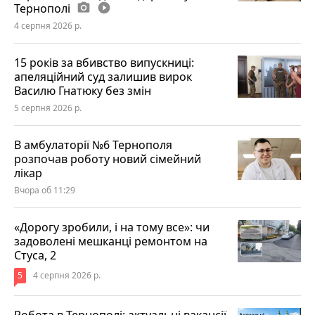
Тернополі
photo_camera
play_circle_filled
4 серпня 2026 р.
15 років за вбивство випускниці:
апеляційний суд залишив вирок
Василю Гнатюку без змін
5 серпня 2026 р.
В амбулаторії №6 Тернополя
розпочав роботу новий сімейний
лікар
Вчора об 11:29
«Дорогу зробили, і на тому все»: чи
задоволені мешканці ремонтом на
Стуса, 2
5
4 серпня 2026 р.
Робота в Тернополі: актуальні вакансії