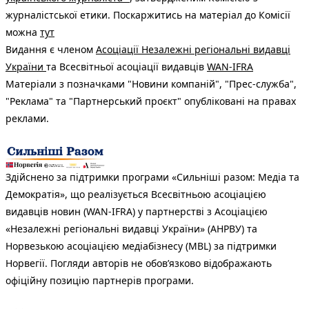
журналістської етики. Поскаржитись на матеріал до Комісії
можна
тут
Видання є членом
Асоціації Незалежні регіональні видавці
України
та Всесвітньої асоціації видавців
WAN-IFRA
Матеріали з позначками "Новини компаній", "Прес-служба",
"Реклама" та "Партнерський проєкт" опубліковані на правах
реклами.
Здійснено за підтримки програми «Сильніші разом: Медіа та
Демократія», що реалізується Всесвітньою асоціацією
видавців новин (WAN-IFRA) у партнерстві з Асоціацією
«Незалежні регіональні видавці України» (АНРВУ) та
Норвезькою асоціацією медіабізнесу (MBL) за підтримки
Норвегії. Погляди авторів не обов’язково відображають
офіційну позицію партнерів програми.