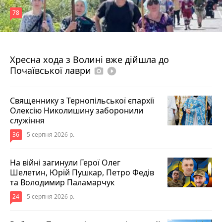
78
4 серпня 2026 р.
Хресна хода з Волині вже дійшла до
Почаївської лаври
photo_camera
play_circle_filled
Священнику з Тернопільської єпархії
Олексію Николишину заборонили
служіння
36
5 серпня 2026 р.
На війні загинули Герої Олег
Шелетин, Юрій Пушкар, Петро Федів
та Володимир Паламарчук
24
5 серпня 2026 р.