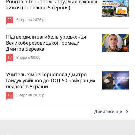
Робота в Тернополі: актуальні вакансії
тижня (оновлено 5 серпня)
20
5 серпня 2026 р.
Підтвердили загибель уродженця
Великоберезовицької громади
Дмитра Березка
17
Вчора о 09:00
Учитель хімії з Тернополя Дмитро
Гайдук увійшов до ТОП-50 найкращих
педагогів України
15
5 серпня 2026 р.
keyboard_arrow_right
Дивитись ще