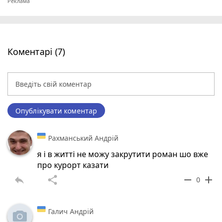
Коментарі (7)
Опублікувати коментар
Рахманський Андрій
я і в житті не можу закрутити роман шо вже
про курорт казати
reply
share
remove
add
0
Галич Андрій