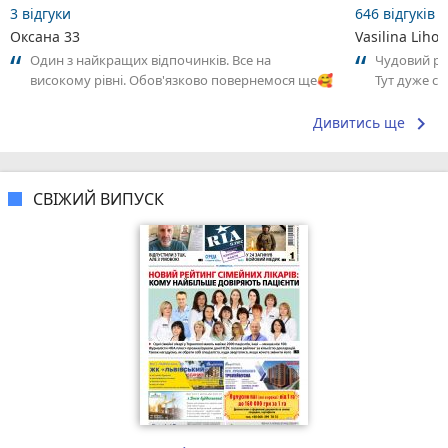
3 відгуки
646 відгуків
Оксана 33
Vasilina Lihol
Один з найкращих відпочинків. Все на
Чудовий рес
високому рівні. Обов'язково повернемося ще🥰
Тут дуже см
Приємно зд
keyboard_arrow_right
Дивитись ще
СВІЖИЙ ВИПУСК