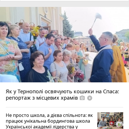
Як у Тернополі освячують кошики на Спаса:
репортаж з місцевих храмів
photo_camera
play_circle_filled
Не просто школа, а дієва спільнота: як
працює унікальна бордингова школа
Української академії лідерства у