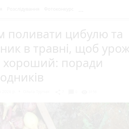
...
я
Розслідування
Фотоконкурс
м поливати цибулю та
ник в травні, щоб уро
в хороший: поради
одників
 2026 р.
Ольга Турчак
chat_bubble
share
visibility
7
0
3156