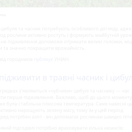
nva
і цибуля та часник потребують особливого догляду, адже
іод рослини активно ростуть і формують майбутній урож
не підживлення допоможе отримати великі головки, міц
и та значно покращити врожайність.
від городників
публікує
УНІАН.
підживити в травні часник і цибу
 грядках з'являються «чубчики» цибулі та часнику — час
ти перше підживлення. Важливо, щоб до цього моменту
вже була стабільна плюсова температура. Саме навесні ц
активно нарощують зелену масу, тому їм у цей період
ед потрібен азот - він допомагає рослинам швидко піти 
яній підгодівлі потрібно враховувати кілька нюансів: