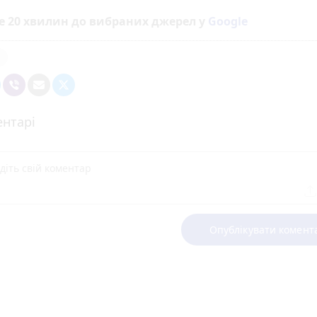
е 20 хвилин до вибраних джерел у
Google
я
нтарі
Опублікувати комент