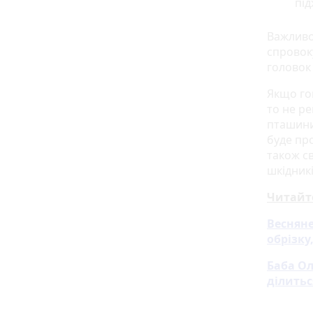
під
Важливо
спровок
головок
Якщо го
то не р
пташини
буде пр
також св
шкідник
Читайт
Весняне
обрізку
Баба О
ділитьс