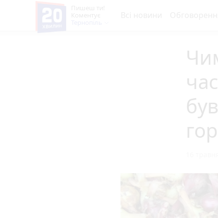
Пишеш ти!
Всі новини
Обговоренн
Коментує
Тернопіль
Чи
час
бу
гор
16 травня