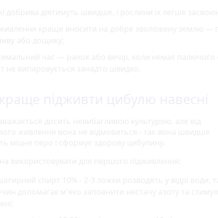
кі добрива діятимуть швидше, і рослини їх легше засвою
дживлення краще вносити на добре зволожену землю — п
ливу або дощику;
имальний час — ранок або вечір, коли немає палючого с
т не випаровується занадто швидко.
краще підживти цибулю навесні
вважається досить невибагливою культурою, але від
вого живлення вона не відмовиться - так вона швидше
ть міцне перо і сформує здорову цибулину.
а використовувати для першого підживлення:
атирний спирт 10% - 2-3 ложки розводять у відрі води, 
чин допомагає м'яко заповнити нестачу азоту та стимул
ені;