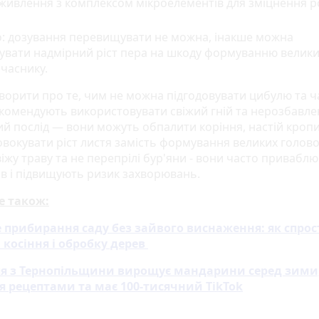
живлення з комплексом мікроелементів для зміцнення р
: дозування перевищувати не можна, інакше можна
увати надмірний ріст пера на шкоду формуванню велик
 часнику.
ворити про те, чим не можна підгодовувати цибулю та ч
екомендують використовувати свіжий гній та нерозбавл
й послід — вони можуть обпалити коріння, настій кроп
овокувати ріст листя замість формування великих голово
іжу траву та не перепрілі бур'яни - вони часто привабл
ів і підвищують ризик захворювань.
е також:
 прибирання саду без зайвого виснаження: як спро
, косіння і обробку дерев
ля з Тернопільщини вирощує мандарини серед зими
я рецептами та має 100-тисячний TikTok