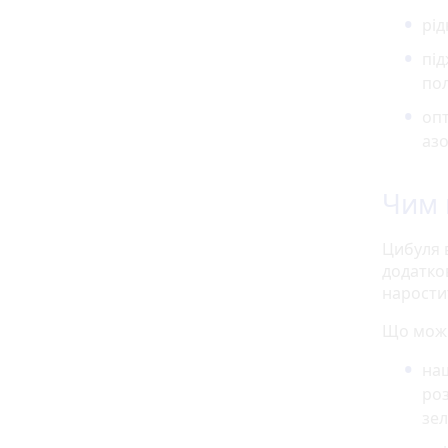
рід
пі
по
опт
азо
Чим 
Цибуля 
додатко
нарости
Що можн
наш
роз
зел