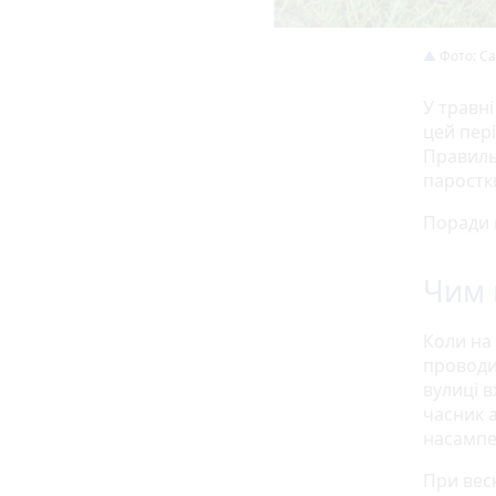
Фото: Ca
У травн
цей пер
Правиль
паростк
Поради 
Чим 
Коли на
проводи
вулиці 
часник 
насампер
При весн