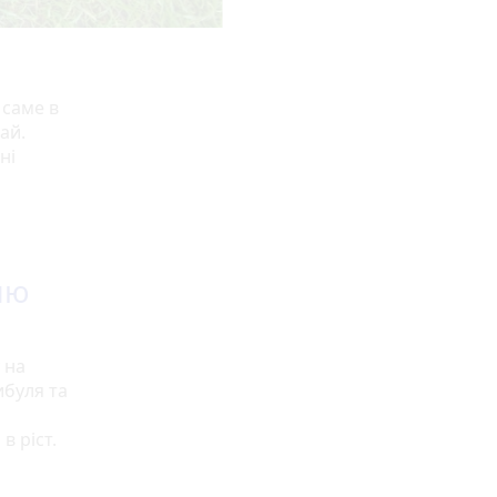
 саме в
ай.
ні
лю
 на
ибуля та
в ріст.