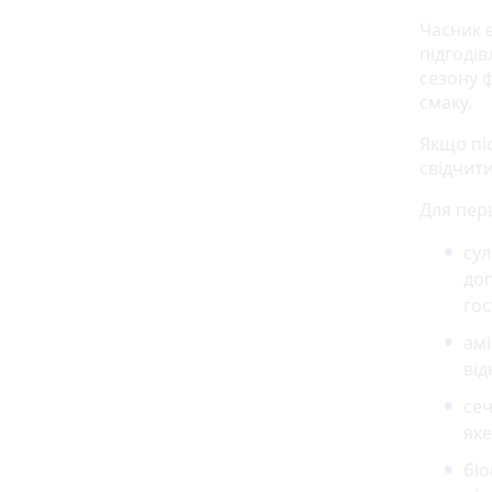
Часник 
підгоді
сезону 
смаку.
Якщо пі
свідчит
Для пер
сул
до
гос
амі
від
сеч
яке
біо