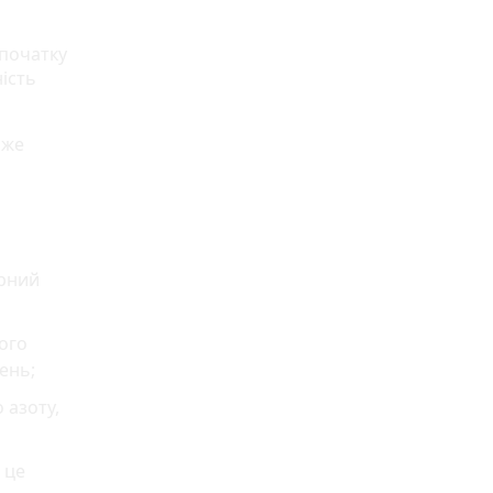
 початку
ість
оже
ерний
кого
ень;
 азоту,
 це