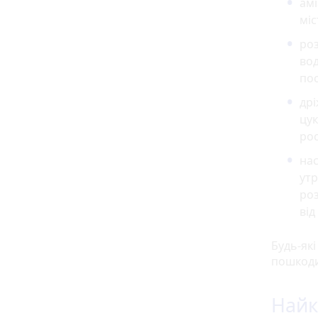
амі
міс
роз
вод
пос
дрі
цук
рос
нас
утр
роз
від
Будь-які
пошкоди
Найк