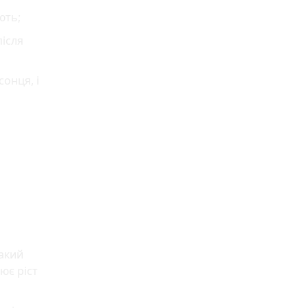
ють;
ісля
онця, і
такий
ює ріст