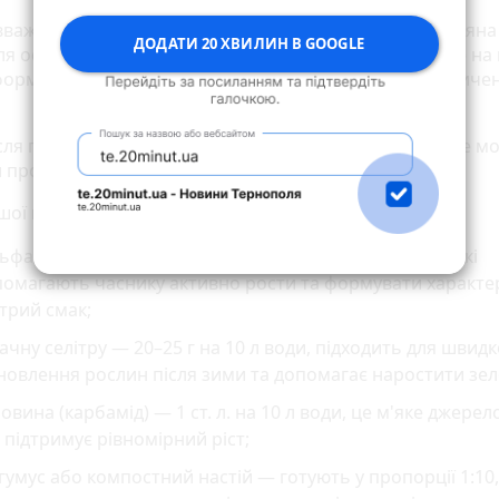
вважається більш вимогливим, ніж цибуля, тому весняна
ДОДАТИ 20 ХВИЛИН В GOOGLE
вля особливо важлива для майбутнього врожаю. Саме на
формуються розмір головок, щільність зубчиків і насичен
сля появи сходів кінчики листя починають жовтіти, це м
и про нестачу поживних речовин.
шої весняної підгодівлі найчастіше використовують:
ьфат амонію — 20 г на кв. метр, містить азот і сірку, які
помагають часнику активно рости та формувати характ
трий смак;
ачну селітру — 20–25 г на 10 л води, підходить для швид
новлення рослин після зими та допомагає наростити зел
овина (карбамід) — 1 ст. л. на 10 л води, це м'яке джерело
 підтримує рівномірний ріст;
гумус або компостний настій — готують у пропорції 1:10,