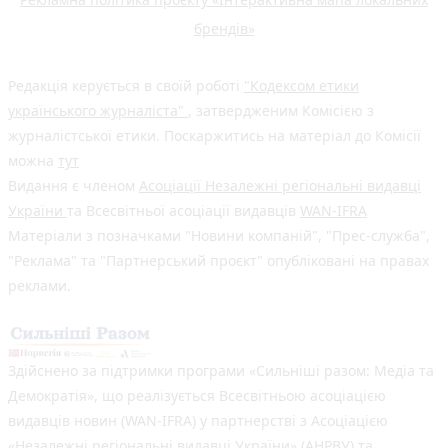
брендів»
Редакція керується в своїй роботі
"Кодексом етики
українського журналіста"
, затвердженим Комісією з
журналістської етики. Поскаржитись на матеріал до Комісії
можна
тут
Видання є членом
Асоціації Незалежні регіональні видавці
України
та Всесвітньої асоціації видавців
WAN-IFRA
Матеріали з позначками "Новини компаній", "Прес-служба",
"Реклама" та "Партнерський проєкт" опубліковані на правах
реклами.
Здійснено за підтримки програми «Сильніші разом: Медіа та
Демократія», що реалізується Всесвітньою асоціацією
видавців новин (WAN-IFRA) у партнерстві з Асоціацією
«Незалежні регіональні видавці України» (АНРВУ) та