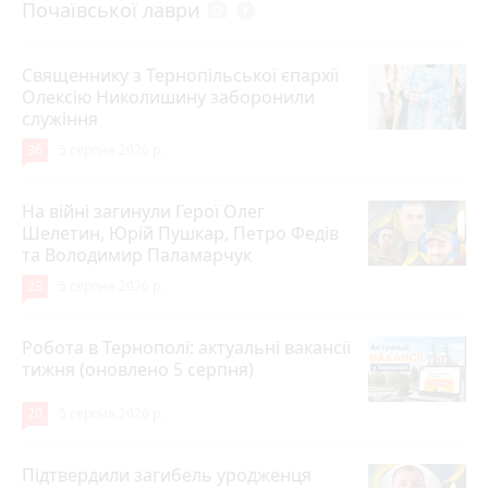
Почаївської лаври
photo_camera
play_circle_filled
Священнику з Тернопільської єпархії
Олексію Николишину заборонили
служіння
36
5 серпня 2026 р.
На війні загинули Герої Олег
Шелетин, Юрій Пушкар, Петро Федів
та Володимир Паламарчук
23
5 серпня 2026 р.
Робота в Тернополі: актуальні вакансії
тижня (оновлено 5 серпня)
20
5 серпня 2026 р.
Підтвердили загибель уродженця