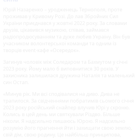
Юрій Назаренко – уродженець Тернополя, проте
проживав у Кривому Розі. До лав Збройних Сил
України приєднався у жовтні 2022 року. За словами
друзів, цікавився музикою, співав, займався
радіопродюсуванням та дуже любив Україну. Він був
учасником волонтерської команди та одним із
творців еvent-кафе «Осередок».
Загинув чоловік між Соледаром та Бахмутом у січні
2023 року. Йому мало б виповнитися 30 років. У
захисника залишилася дружина Наталія та маленький
син Остап.
«Минув рік. Ми всі сподівалися на диво. Дива не
трапилося. За свідченнями побратимів сьомого січня
2023 року російський снайпер влучив Юрі у скроню.
Колись в цей день ми святкували Різдво. Більше
ніколи. Я надсильно пишаюсь Юрою. Я надсильно
розумію його прагнення йти і захищати свою землю,
свій дім, свою родину. Це найбільш принципова,