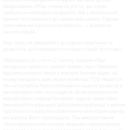
квадроцикли, РЕБи, човни та усе те, що зараз
найбільше необхідно на фронті. Ми з величезною
вдячністю ставимося до наших військових. Рідним
захисника ми написали особисто», — відповіли
нашому медіа.
Тож, чому не звернулися до рідних захисника за
дозволом, щоб використати відео у своїй програмі?
«Відповідно до статті 22 Закону України «Про
авторське право та суміжні права», при створенні
аудіовізуального твору з використанням відео, на
якому танцюють військовослужбовці, ТОВ «Квартал
95» не потрібно було отримувати жодних дозволів у
авторів відео або їхніх родичів. Вони використали
відеоролики з мережі Інтернет, куди їх самостійно
виклали його власники (військовослужбовці) з метою
публічного показу без обмеження кола користувачів,
які можуть його переглядати. Тож використання
таких відеороликів іншими людьми є правомірним,