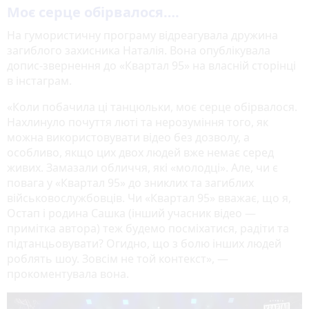
Моє серце обірвалося….
На гумористичну програму відреагувала дружина
загиблого захисника Наталія. Вона опублікувала
допис-звернення до «Квартал 95» на власній сторінці
в інстаграм.
«Коли побачила ці танцюльки, моє серце обірвалося.
Нахлинуло почуття люті та нерозуміння того, як
можна використовувати відео без дозволу, а
особливо, якщо цих двох людей вже немає серед
живих. Замазали обличчя, які «молодці». Але, чи є
повага у «Квартал 95» до зниклих та загиблих
військовослужбовців. Чи «Квартал 95» вважає, що я,
Остап і родина Сашка (інший учасник відео —
примітка автора) теж будемо посміхатися, радіти та
підтанцьовувати? Огидно, що з болю інших людей
роблять шоу. Зовсім не той контекст», —
прокоментувала вона.