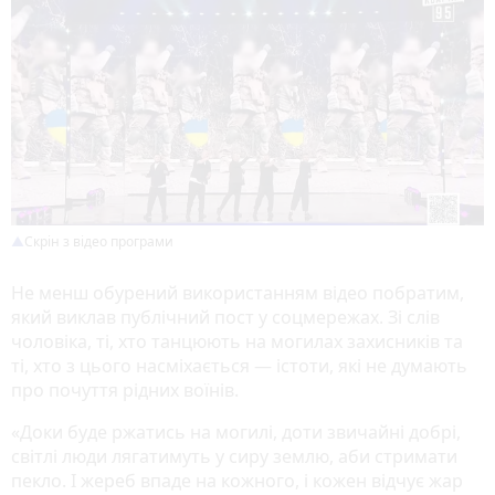
Скрін з відео програми
Не менш обурений використанням відео побратим,
який виклав публічний пост у соцмережах. Зі слів
чоловіка, ті, хто танцюють на могилах захисників та
ті, хто з цього насміхається — істоти, які не думають
про почуття рідних воїнів.
«Доки буде ржатись на могилі, доти звичайні добрі,
світлі люди лягатимуть у сиру землю, аби стримати
пекло. І жереб впаде на кожного, і кожен відчує жар