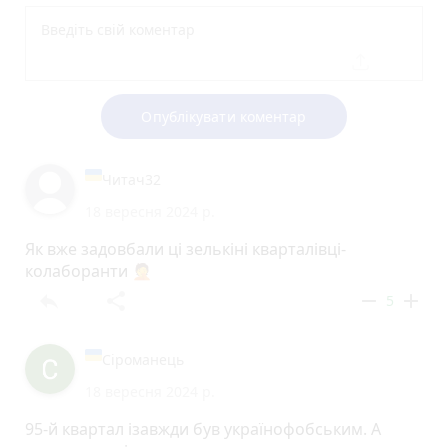
Опублікувати коментар
Читач32
18 вересня 2024 р.
Як вже задовбали ці зелькіні кварталівці-
колаборанти 🤦
reply
share
remove
add
5
Сіроманець
18 вересня 2024 р.
95-й квартал ізавжди був українофобським. А