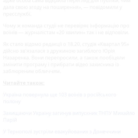
адже особа сама відкрила перегляд для публіки, чим
дала свою згоду на поширення», — повідомили у
пресслужбі.
Чому ж команда студії не перевіряє інформацію про
воїнів — журналістам «20 хвилин» так і не відповіли.
Як стало відомо редакції о 18.20, студія «Квартал 95»
дійсно зв'язалася з дружиною загиблого Юрія
Назаренка. Вони перепросили, а також пообіцяли
змінити програму і прибрати відео захисника із
заблюреним обличчям.
Читайте також:
Україна повернула ще 103 воїнів з російського
полону
Захищаючи Україну загинув випускник ТНПУ Михайло
Парій
У Тернополі зустріли евакуйованих з Донеччини