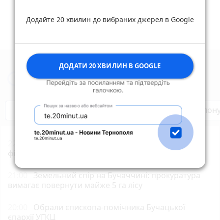
Додайте 20 хвилин до вибраних джерел в Google
ДОДАТИ 20 ХВИЛИН В GOOGLE
Новини Тернополя за сьогодні
Бренди Тернопілля
Звільнені з полон
22:00
«Петрик П’яточкин у кіно»: що відомо про
фільм
21:00
Земельний спір на Бучаччині: прокуратура
вимагає повернути майже 5 га лісу
20:00
Обрали єпископа-помічника Бучацької
єпархії УГКЦ