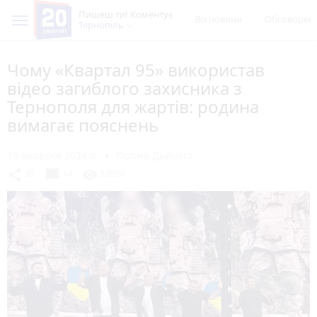
Пишеш ти! Коментує
Всі новини
Обговорен
Тернопіль
Чому «Квартал 95» використав
відео загиблого захисника з
Тернополя для жартів: родина
вимагає пояснень
16 вересня 2024 р.
Поліна Дайнега
chat_bubble
share
visibility
35
14
53586