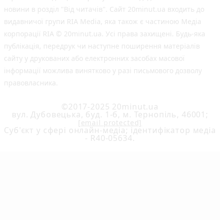
новини в розділ "Від читачів". Сайт 20minut.ua входить до
видавничої групи RIA Media, яка також є частиною Медіа
корпорації RIA © 20minut.ua. Усі права захищені. Будь-яка
публiкацiя, передрук чи наступне поширення матеріалів
сайту у друкованих або електронних засобах масової
інформації можлива винятково у разі письмового дозволу
правовласника.
©2017-2025 20minut.ua
вул. Дубовецька, буд. 1-б, м. Тернопіль, 46001;
[email protected]
Cуб'єкт у сфері онлайн-медіа; ідентифікатор медіа
- R40-05634.