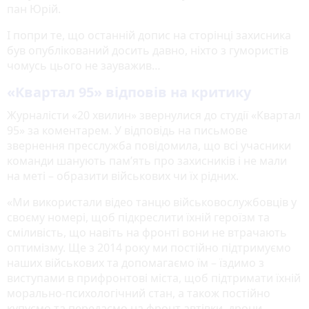
пан Юрій.
І попри те, що останній допис на сторінці захисника
був опублікований досить давно, ніхто з гумористів
чомусь цього не зауважив…
«Квартал 95» відповів на критику
Журналісти «20 хвилин» звернулися до студії «Квартал
95» за коментарем. У відповідь на письмове
звернення пресслужба повідомила, що всі учасники
команди шанують пам’ять про захисників і не мали
на меті – образити військових чи їх рідних.
«Ми використали відео танцю військовослужбовців у
своєму номері, щоб підкреслити їхній героїзм та
сміливість, що навіть на фронті вони не втрачають
оптимізму. Ще з 2014 року ми постійно підтримуємо
наших військових та допомагаємо їм – їздимо з
виступами в прифронтові міста, щоб підтримати їхній
морально-психологічний стан, а також постійно
купуємо та передаємо на фронт автівки, дрони,