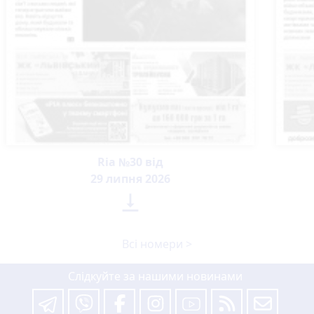
Ria №30 від
29 липня 2026

Всі номери >
Слідкуйте за нашими новинами