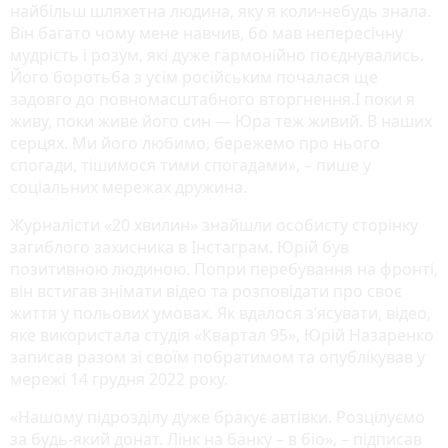
найбільш шляхетна людина, яку я коли-небудь знала.
Він багато чому мене навчив, бо мав непересічну
мудрість і розум, які дуже гармонійно поєднувались.
Його боротьба з усім російським почалася ще
задовго до повномасштабного вторгнення.І поки я
живу, поки живе його син — Юра теж живий. В наших
серцях. Ми його любимо, бережемо про нього
спогади, тішимося тими спогадами», – пише у
соціальних мережах дружина.
Журналісти «20 хвилин» знайшли особисту сторінку
загиблого захисника в Інстаграм. Юрій був
позитивною людиною. Попри перебування на фронті,
він встигав знімати відео та розповідати про своє
життя у польових умовах. Як вдалося з’ясувати, відео,
яке використала студія «Квартал 95», Юрій Назаренко
записав разом зі своїм побратимом та опублікував у
мережі 14 грудня 2022 року.
«Нашому підрозділу дуже бракує автівки. Розцілуємо
за будь-який донат. Лінк на банку – в біо», – підписав