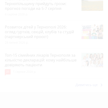
Тернопільщину прийдуть грози:
прогноз погоди на 5-7 серпня
4 серпня 2026 р.
Розвиток дітей у Тернополі 2026:
огляд гуртків, секцій, клубів та студій
(партнерський проєкт)
28 липня 2026 р.
Топ-15 сімейних лікарів Тернополя за
кількістю декларацій: кому найбільше
довіряють пацієнти
31
1 серпня 2026 р.
keyboard_arrow_right
Дивитись ще