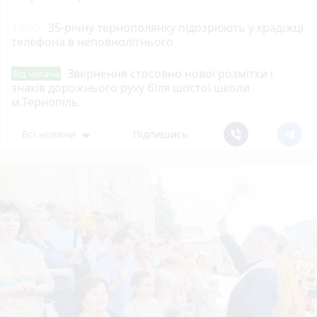
19:00
35-річну тернополянку підозрюють у крадіжці
телефона в неповнолітнього
Звернення стосовно нової розмітки і
Від читача
знаків дорожнього руху біля шостої школи
м.Тернопіль.
Всі новини
Підпишись