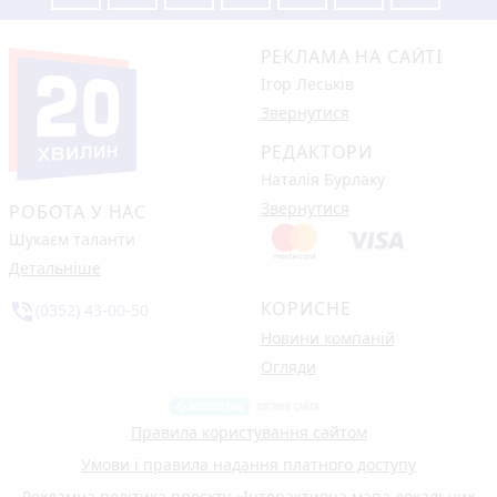
РЕКЛАМА НА САЙТІ
Ігор Леськів
Звернутися
РЕДАКТОРИ
Наталія Бурлаку
Звернутися
РОБОТА У НАС
Шукаєм таланти
Детальніше
КОРИСНЕ
phone_in_talk
(0352) 43-00-50
Новини компаній
Огляди
Правила користування сайтом
Умови і правила надання платного доступу
Рекламна політика проєкту «Інтерактивна мапа локальних