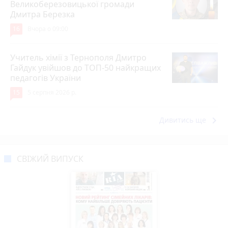
Великоберезовицької громади
Дмитра Березка
16
Вчора о 09:00
Учитель хімії з Тернополя Дмитро
Гайдук увійшов до ТОП-50 найкращих
педагогів України
15
5 серпня 2026 р.
keyboard_arrow_right
Дивитись ще
СВІЖИЙ ВИПУСК