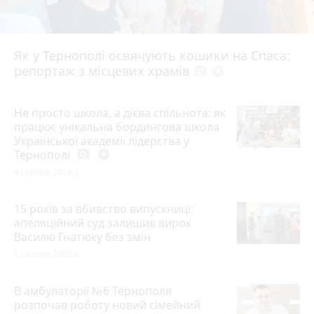
Як у Тернополі освячують кошики на Спаса:
репортаж з місцевих храмів
photo_camera
play_circle_filled
Не просто школа, а дієва спільнота: як
працює унікальна бордингова школа
Української академії лідерства у
Тернополі
photo_camera
play_circle_filled
4 серпня 2026 р.
15 років за вбивство випускниці:
апеляційний суд залишив вирок
Василю Гнатюку без змін
5 серпня 2026 р.
В амбулаторії №6 Тернополя
розпочав роботу новий сімейний