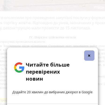
го оголосили про проведення закупівлі послуги у формат
х торгів у жовтні. Відповідно до умов, зазначених у проєк
у, реконструкцію мали провести до 15 листопада.
×
Читайте більше
перевірених
новин
Додайте 20 хвилин до вибраних джерел в Google