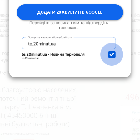
ДОДАТИ 20 ХВИЛИН В GOOGLE
у торгах взяла лише одна компанія ТОВ «Країна Будсервіс
нували виконати ремонт за 496 207 гривень.
акупівлю скасували. Реконструкцію сцени не провели.