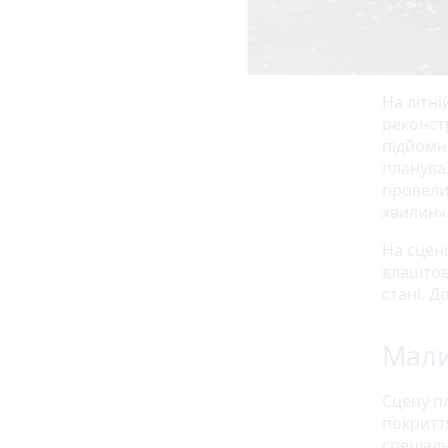
На літні
реконст
підйомни
планува
провели
хвилин»
На сцені
влаштов
стані. 
Мали
Сцену п
покритт
спеціал