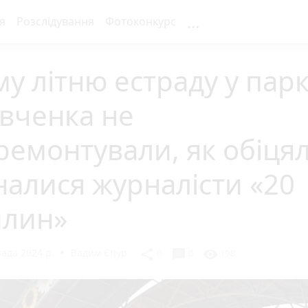
...
я
Розслідування
Фотоконкурс
у літню естраду у пар
вченка не
ремонтували, як обіцял
налися журналісти «20
илин»
ада 2024 р.
Вадим Єпур
chat_bubble
share
visibility
0
0
198