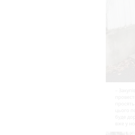
– Закупі
провести
просять 
цього п
буде до
вже у н