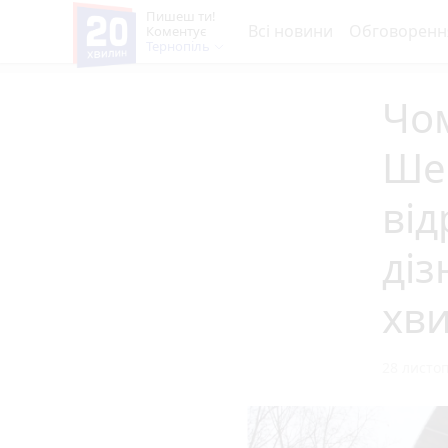
Пишеш ти!
Всі новини
Обговоренн
Коментує
Тернопіль
Чом
Ше
від
діз
хв
28 листоп