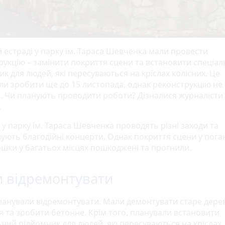
й естраді у парку ім. Тараса Шевченка мали провести
рукцію – замінити покриття сцени та встановити спеціа
к для людей, які пересуваються на кріслах колісних. Це
ли зробити ще до 15 листопада, однак реконструкцію не
. Чи планують проводити роботи? Дізналися журналісти
.
 у парку ім. Тараса Шевченка проводять різні заходи та
ують благодійні концерти. Однак покриття сцени у пог
Дошки у багатьох місцях пошкоджені та прогнили.
 відремонтувати
ланували відремонтувати. Мали демонтувати старе дере
я та зробити бетонне. Крім того, планували встановити
ьний підйомник для людей, які пересуваються на кріслах