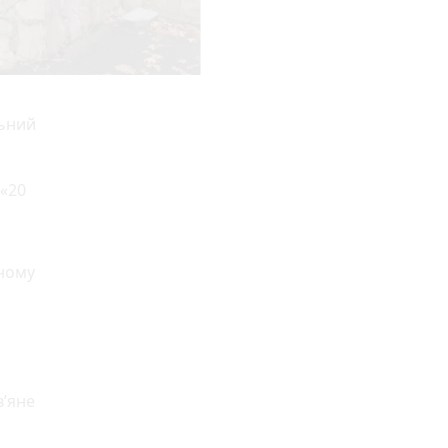
льний
 «20
аному
в’яне