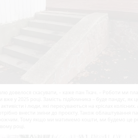
влю довелося скасувати, – каже пан Ткач. – Роботи ми п
 вже у 2025 році. Замість підйомника – буде пандус, як ц
активісти і люди, які пересуваються на кріслах колісних.
отрібно внести зміни до проєкту. Також облаштування п
рожчим. Тому якщо ми матимемо кошти, ми будемо це р
овому році.