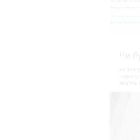
Чи б
Як пояс
надходи
замість