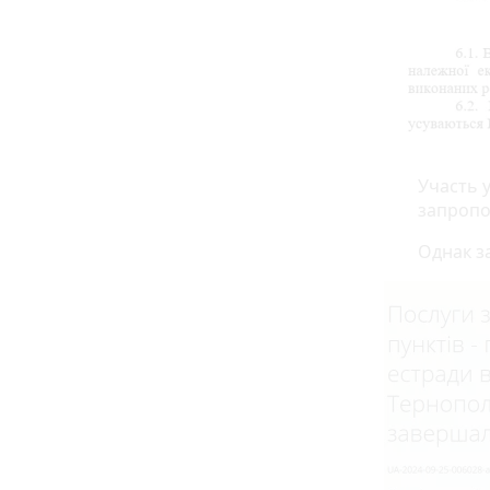
Участь 
запропо
Однак з