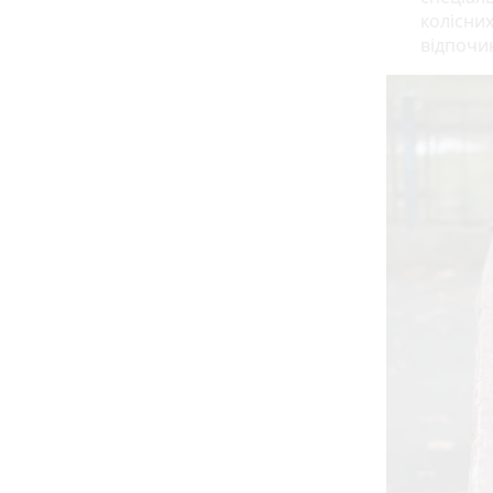
колісних
відпочи