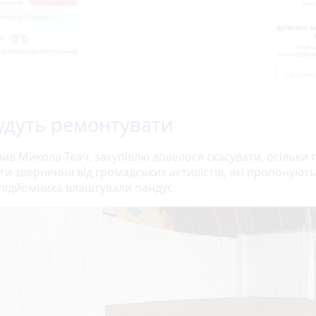
удуть ремонтувати
нив Микола Ткач, закупівлю довелося скасувати, осільки
ти звернення від громадських активістів, які пропонуют
 підйомника влаштували пандус.