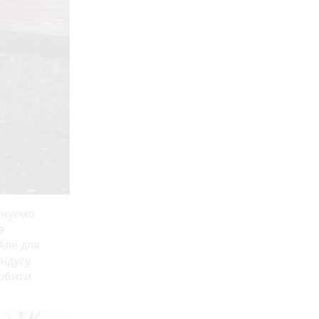
лануємо
е
 Але для
андусу
обити