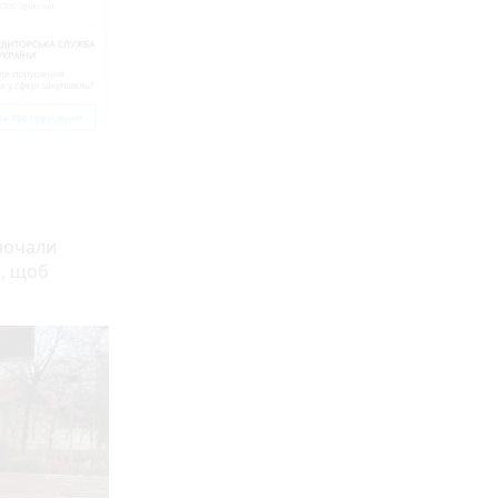
 почали
ь, щоб