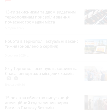
13-ти захисникам та двом видатним
тернополянам присвоїли звання
почесних громадян міста
5 годин тому
Робота в Тернополі: актуальні вакансії
тижня (оновлено 5 серпня)
5 серпня 2026 р.
Як у Тернополі освячують кошики на
Спаса: репортаж з місцевих храмів
photo_camera
play_circle_filled
Вчора о 09:30
15 років за вбивство випускниці:
апеляційний суд залишив вирок
Василю Гнатюку без змін