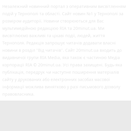
Незалежний новинний портал з оперативним висвітленням
подій у Тернополі та області. Сайт новин №1 у Тернополі за
розміром аудиторії. Новини створюються для Вас
мультимедійною редакцією RIA та 20minut.ua. Ми
висвітлюємо важливі та цікаві події, людей, життя
Тернополя. Редакція запрошує читачів додавати власні
новини в розділ "Від читачів". Сайт 20minut.ua входить до
видавничої групи RIA Media, яка також є частиною Медіа
корпорації RIA © 20minut.ua. Усі права захищені. Будь-яка
публiкацiя, передрук чи наступне поширення матеріалів
сайту у друкованих або електронних засобах масової
інформації можлива винятково у разі письмового дозволу
правовласника.
©2017-2025 20minut.ua
вул. Дубовецька, буд. 1-б, м. Тернопіль, 46001;
[email protected]
Cуб'єкт у сфері онлайн-медіа; ідентифікатор медіа
- R40-05634.