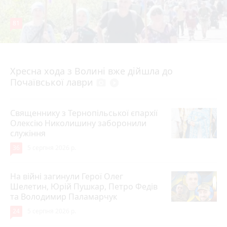
81
4 серпня 2026 р.
Хресна хода з Волині вже дійшла до
Почаївської лаври
photo_camera
play_circle_filled
Священнику з Тернопільської єпархії
Олексію Николишину заборонили
служіння
36
5 серпня 2026 р.
На війні загинули Герої Олег
Шелетин, Юрій Пушкар, Петро Федів
та Володимир Паламарчук
24
5 серпня 2026 р.