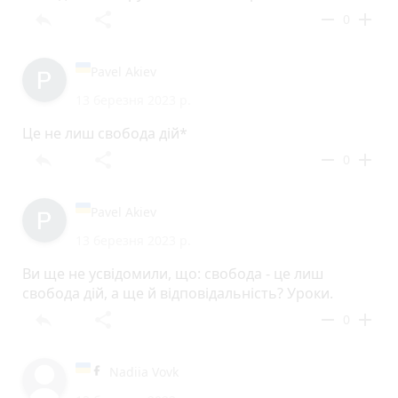
reply
share
remove
add
0
Pavel Akiev
13 березня 2023 р.
Це не лиш свобода дій*
reply
share
remove
add
0
Pavel Akiev
13 березня 2023 р.
Ви ще не усвідомили, що: свобода - це лиш
свобода дій, а ще й відповідальність? Уроки.
reply
share
remove
add
0
Nadiia Vovk