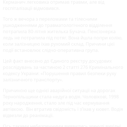
Керманич легковика отримав травми, але від
госпіталізації відмовився.
Того ж вечора з переломами та тілесними
ушкодженнями до травматологічного відділення
потрапила 80-літня жителька Бучача. Пенсіонерка
ледь не потрапила під потяг. Вона йшла попри колію,
коли залізницею їхав рухомий склад. Причини цієї
події встановлює слідчо-оперативна група.
Цей факт внесено до Єдиного реєстру досудових
розслідувань за частиною 2 статті 276 Кримінального
кодексу України: «Порушення правил безпеки руху
залізничного транспорту».
Причиною ще однієї аварійної ситуації на дорогах
Тернопільщини стала недуга водія. Чоловікові, 1998
року народження, стало зле під час кермування
автівкою. Він втратив свідомість і з’їхав у кювет. Водія
відвезли до реанімації.
Ось такими небезпечними виявились минулі вихідні