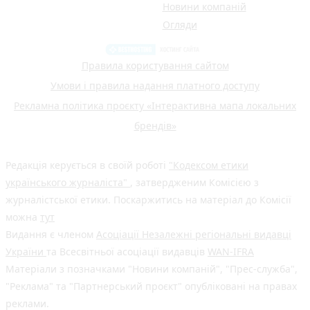
Новини компаній
Огляди
Правила користування сайтом
Умови і правила надання платного доступу
Рекламна політика проєкту «Інтерактивна мапа локальних
брендів»
Редакція керується в своїй роботі
"Кодексом етики
українського журналіста"
, затвердженим Комісією з
журналістської етики. Поскаржитись на матеріал до Комісії
можна
тут
Видання є членом
Асоціації Незалежні регіональні видавці
України
та Всесвітньої асоціації видавців
WAN-IFRA
Матеріали з позначками "Новини компаній", "Прес-служба",
"Реклама" та "Партнерський проєкт" опубліковані на правах
реклами.