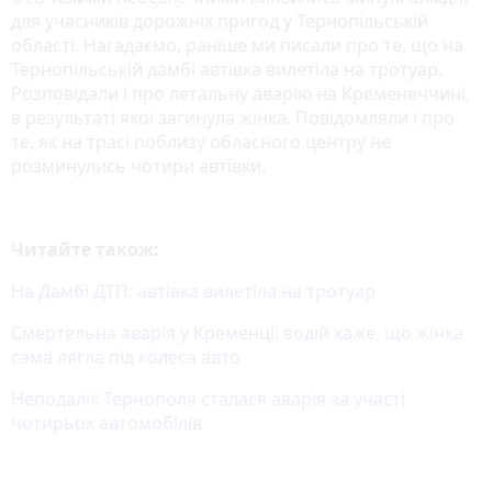
для учасників дорожніх пригод у Тернопільській
області. Нагадаємо, раніше ми писали про те, що на
Тернопільській дамбі автівка вилетіла на тротуар.
Розповідали і про летальну аварію на Кременеччині,
в результаті якої загинула жінка. Повідомляли і про
те, як на трасі поблизу обласного центру не
розминулись чотири автівки.
Читайте також:
На Дамбі ДТП: автівка вилетіла на тротуар
Смертельна аварія у Кременці: водій каже, що жінка
сама лягла під колеса авто
Неподалік Тернополя сталася аварія за участі
чотирьох автомобілів