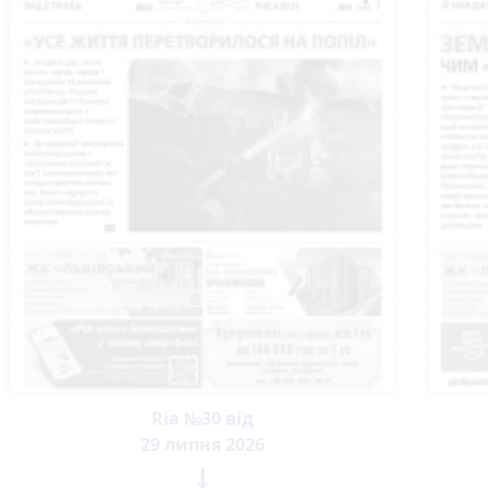
Ria №30 від
29 липня 2026
