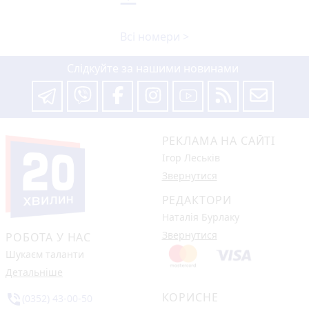
Всі номери >
Слідкуйте за нашими новинами
РЕКЛАМА НА САЙТІ
Ігор Леськів
Звернутися
РЕДАКТОРИ
Наталія Бурлаку
Звернутися
РОБОТА У НАС
Шукаєм таланти
Детальніше
КОРИСНЕ
phone_in_talk
(0352) 43-00-50