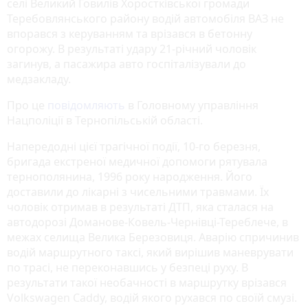
селі Великий Говилів Хоростківської громади
Теребовлянського району водій автомобіля ВАЗ не
впорався з керуванням та врізався в бетонну
огорожу. В результаті удару 21-річний чоловік
загинув, а пасажира авто госпіталізували до
медзакладу.
Про це
повідомляють
в Головному управління
Нацполіції в Тернопільській області.
Напередодні цієї трагічної події, 10-го березня,
бригада екстреної медичної допомоги рятувала
тернополянина, 1996 року народження. Його
доставили до лікарні з чисельними травмами. Їх
чоловік отримав в результаті ДТП, яка сталася на
автодорозі Доманове-Ковель-Чернівці-Тереблече, в
межах селища Велика Березовиця. Аварію спричинив
водій маршрутного таксі, який вирішив маневрувати
по трасі, не переконавшись у безпеці руху. В
результати такої необачності в маршрутку врізався
Volkswagen Caddy, водій якого рухався по своїй смузі.