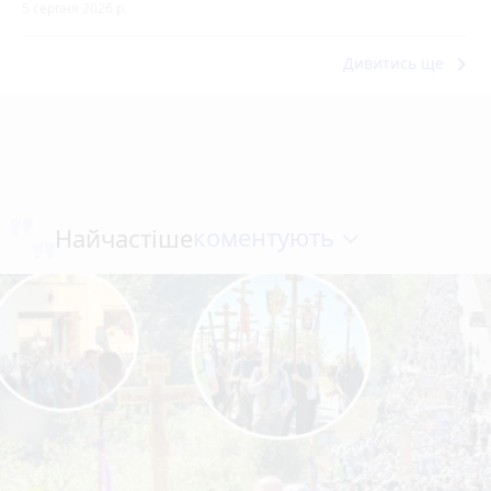
5 серпня 2026 р.
keyboard_arrow_right
Дивитись ще
коментують
Найчастіше