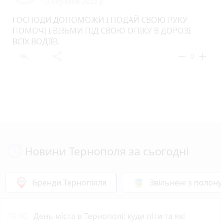
13 березня 2023 р.
ГОСПОДИ ДОПОМОЖИ І ПОДАЙ СВОЮ РУКУ
ПОМОЧІ І ВІЗЬМИ ПІД СВОЮ ОПІКУ В ДОРОЗІ
ВСІХ ВОДІЇВ.
reply
share
remove
add
0
Новини Тернополя за сьогодні
Бренди Тернопілля
Звільнені з полон
19:00
День міста в Тернополі: куди піти та які