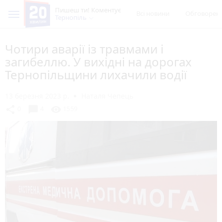
Пишеш ти! Коментує
Всі новини
Обговорен
Тернопіль
Чотири аварії із травмами і
загибеллю. У вихідні на дорогах
Тернопільщини лихачили водії
13 березня 2023 р.
Наталя Чепець
chat_bubble
share
visibility
0
4
1559