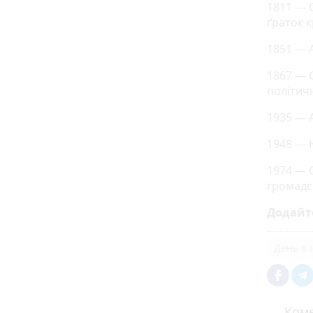
1811 — 
ґраток к
1851 — А
1867 — 
політич
1935 — 
1948 — 
1974 — 
громадс
Додайт
День в і
Коме