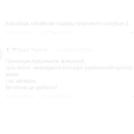
А вообще, китайские пидоры тоже желто-голубые :) .
Відповісти
Поділитися
reply
share
remov
Victor Tkachuk
23 серпня 2019 р.
Пропоную підтримати флешмоб,
суть якого - вивішувати сьогодні український прапор з
вікон
і на автівках .
Ви готові це зробити?
Відповісти
Поділитися
reply
share
rem