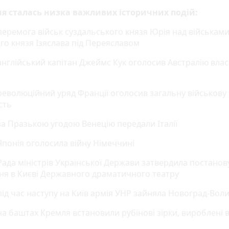
ня сталась низка важливих історичних подій:
перемога військ суздальського князя Юрія над військам
ого князя Ізяслава під Переяславом
англійський капітан Джеймс Кук оголосив Австралію влас
революційний уряд Франції оголосив загальну військову
сть
за Празькою угодою Венецію передали Італії
Японія оголосила війну Німеччині
Рада міністрів Української Держави затвердила постанов
ня в Києві Державного драматичного театру
під час наступу на Київ армія УНР зайняла Новоград-Вол
на баштах Кремля встановили рубінові зірки, вироблені 