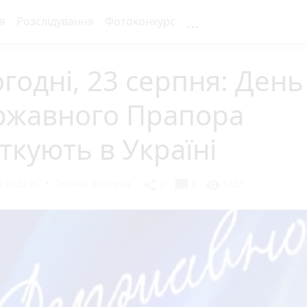
...
я
Розслідування
Фотоконкурс
годні, 23 серпня: День
ржавного Прапора
ткують в Україні
 2022 р.
Тетяна Шпікула
chat_bubble
share
visibility
3
3
1327