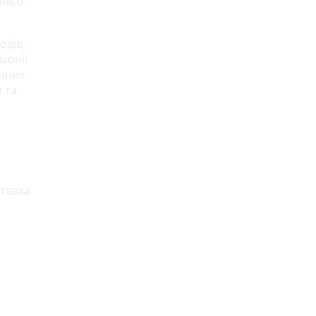
иньо-
одів,
монії
онних
 та
і
ставка