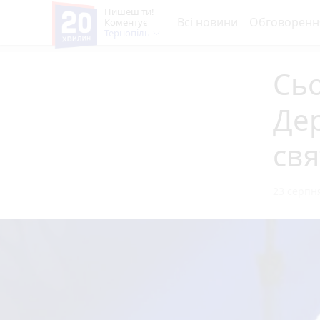
Пишеш ти!
Всі новини
Обговоренн
Коментує
Тернопіль
Сьо
Де
свя
23 серпня