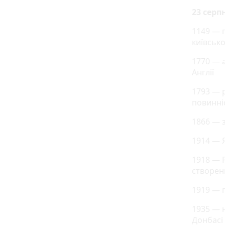
23 серп
1149 — 
київськ
1770 — 
Англії
1793 — 
повинні
1866 — 
1914 — 
1918 — 
створен
1919 — 
1935 — 
Донбасі