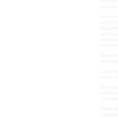
За день 
жовтий с
На честь
зокрема
піднятт
центрах,
культур
організа
Звичайн
установ
23-25 се
«Прапорі
На ній 
волонте
легенда
Також ц
сталініз