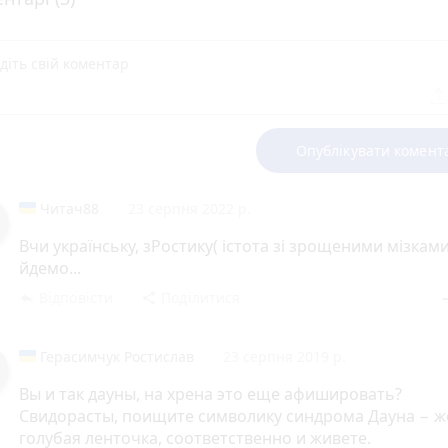
Опублікувати комент
Читач88
23 серпня 2022 р.
Вчи українську, зРостику( істота зі зрощеними мізками
йдемо...
Відповісти
Поділитися
reply
share
rem
Герасимчук Ростислав
23 серпня 2019 р.
Вы и так дауны, на хрена это еще афишировать?
Свидорасты, поищите символику синдрома Дауна − ж
голубая ленточка, соответственно и живете.