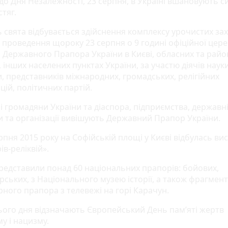
до Дня Незалежності, 23 серпня, в Україні вшановують с
тяг.
 свята відбувається здійснення комплексу урочистих зах
 проведення щороку 23 серпня о 9 годині офіційної цере
я Державного Прапора України в Києві, обласних та рай
 інших населених пунктах України, за участю діячів науки
и, представників міжнародних, громадських, релігійних
цій, політичних партій.
і громадяни України та діаспора, підприємства, державн
и та організації вивішують Державний Прапор України.
рпня 2015 року на Софійській площі у Києві відбулась ви
в-реліквій».
представили понад 60 національних прапорів: бойових,
рських, з Національного музею історії, а також фрагмент
рного прапора з телевежі на горі Карачун.
ього дня відзначають Європейський День пам’яті жертв
му і нацизму.