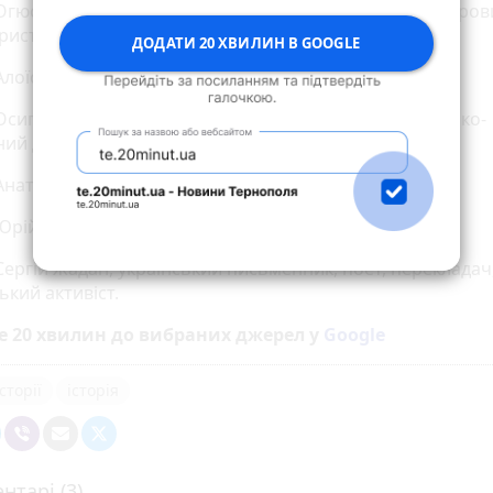
Огюст Браве, французький фізик, автор теорії просторов
ристалів
ДОДАТИ 20 ХВИЛИН В GOOGLE
лоїс Їрасек, чеський романіст та поет
Осип Маковей, український поет, прозаїк та громадсько-
ний діяч
Анатоль Перепадя, український перекладач
Юрій Єхануров, український політик
Сергій Жадан, український письменник, поет, перекладач
ький активіст.
е 20 хвилин до вибраних джерел у
Google
сторії
історія
нтарі (3)