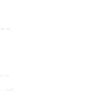
и
ністю
у про
инський
в