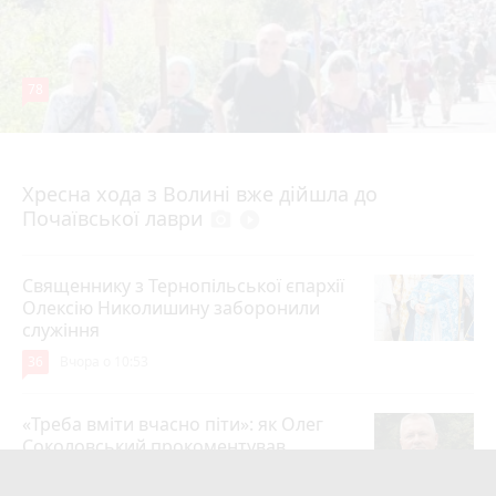
78
4 серпня 2026 р.
Хресна хода з Волині вже дійшла до
Почаївської лаври
photo_camera
play_circle_filled
Священнику з Тернопільської єпархії
Олексію Николишину заборонили
служіння
36
Вчора о 10:53
«Треба вміти вчасно піти»: як Олег
Соколовський прокоментував
призначення нового начальника
управління ЖКГ