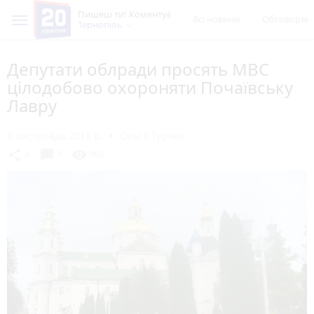
Пишеш ти! Коментує
Всі новини
Обговорен
Тернопіль
Депутати облради просять МВС
цілодобово охороняти Почаївську
Лавру
6 листопада 2018 р.
Ольга Турчак
chat_bubble
share
visibility
4
3
966