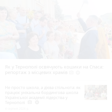
Як у Тернополі освячують кошики на Спаса:
репортаж з місцевих храмів
photo_camera
play_circle_filled
Не просто школа, а дієва спільнота: як
працює унікальна бордингова школа
Української академії лідерства у
Тернополі
photo_camera
play_circle_filled
4 серпня 2026 р.