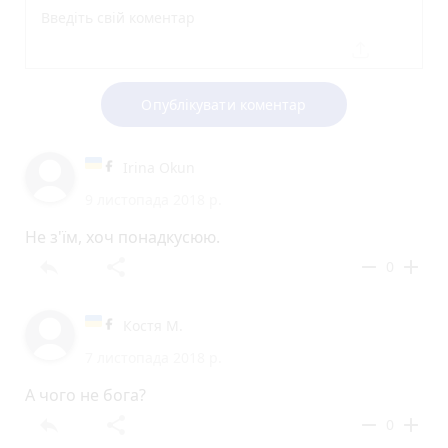
Опублікувати коментар
Irina Okun
9 листопада 2018 р.
Не з'ïм, хоч понадкусюю.
reply
share
remove
add
0
Костя М.
7 листопада 2018 р.
А чого не бога?
reply
share
remove
add
0