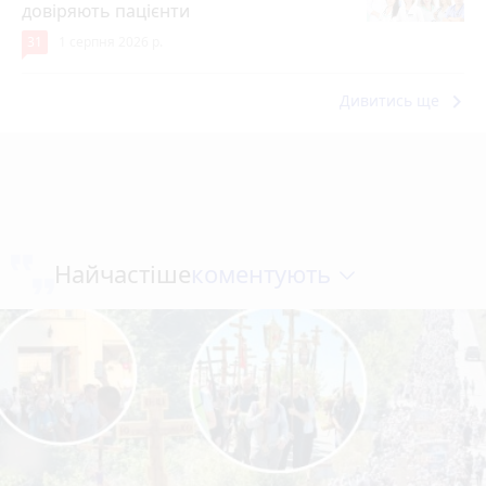
довіряють пацієнти
31
1 серпня 2026 р.
keyboard_arrow_right
Дивитись ще
коментують
Найчастіше