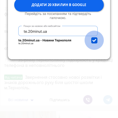
ДОДАТИ 20 ХВИЛИН В GOOGLE
22:00
«Петрик П’яточкин у кіно»: що відомо про
фільм
21:00
Земельний спір на Бучаччині: прокуратура
вимагає повернути майже 5 га лісу
20:00
Обрали єпископа-помічника Бучацької
єпархії УГКЦ
19:00
35-річну тернополянку підозрюють у крадіжці
телефона в неповнолітнього
Звернення стосовно нової розмітки і
Від читача
знаків дорожнього руху біля шостої школи
м.Тернопіль.
Всі новини
Підпишись