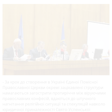
- За крок до створення в Україні Єдиної Помісної
Православної Церкви окремі зацікавлені структури
намагаються загострити протиріччя між віруючими
православних конфесій, вдаються до штучного
нагнітання релігійної ситуації та спекуляцій навколо
юридичної приналежності Свято-Успенської