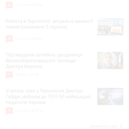
24
5 серпня 2026 р.
Робота в Тернополі: актуальні вакансії
тижня (оновлено 5 серпня)
20
5 серпня 2026 р.
Підтвердили загибель уродженця
Великоберезовицької громади
Дмитра Березка
17
Вчора о 09:00
Учитель хімії з Тернополя Дмитро
Гайдук увійшов до ТОП-50 найкращих
педагогів України
15
5 серпня 2026 р.
keyboard_arrow_right
Дивитись ще