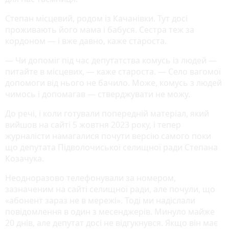
Степан місцевий, родом із Качанівки. Тут досі
проживають його мама і бабуся. Сестра теж за
кордоном — і вже давно, каже староста.
— Чи допоміг під час депутатства комусь із людей —
питайте в місцевих, — каже староста. — Село вагомої
допомоги від нього не бачило. Може, комусь з людей
чимось і допомагав — стверджувати не можу.
До речі, і коли готували попередній матеріал, який
вийшов на сайті 5 жовтня 2023 року, і тепер
журналісти намагалися почути версію самого поки
що депутата Підволочиської селищної ради Степана
Козачука.
Неодноразово телефонували за номером,
зазначеним на сайті селищної ради, але почули, що
«абонент зараз не в мережі». Тоді ми надіслали
повідомлення в один з месенджерів. Минуло майже
20 днів, але депутат досі не відгукнувся. Якщо він має