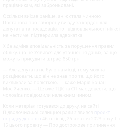
працівникам, які заброньовані.
Оскільки виїхав раніше, аніж стала чинною
Постанова про заборону виїзду за кордон для
депутатів та посадовців, то і відповідальності ніякої
не нестиме, підтвердила адвокатка.
Хіба адмінвідповідальність за порушення правил
обліку, що не з‘явився для уточнення даних, за що
можуть присудити штраф 850 грн.
— Але депутата не було на місці, тому можна
розцінювати, що він не знав про те, що його
викликали за повісткою, — каже Марія Бочан-
Мосійченко. — Це вже ТЦК та СП має довести, що
чоловіка повідомили належним чином.
Коли матеріал готувався до друку, на сайті
Підволочиської селищної ради з’явився
проект
порядку денного
46 сесії від 26 жовтня 2023 року. І п.
15 цього проекту — Про дострокове припинення