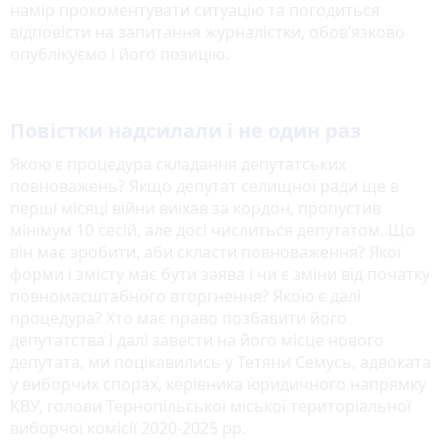
намір прокоментувати ситуацію та погодиться
відповісти на запитання журналістки, обов’язково
опублікуємо і його позицію.
Повістки надсилали і не один раз
Якою є процедура складання депутатських
повноважень? Якщо депутат селищної ради ще в
перші місяці війни виїхав за кордон, пропустив
мінімум 10 сесій, але досі числиться депутатом. Що
він має зробити, аби скласти повноваження? Якої
форми і змісту має бути заява і чи є зміни від початку
повномасштабного вторгнення? Якою є далі
процедура? Хто має право позбавити його
депутатства і далі завести на його місце нового
депутата, ми поцікавились у Тетяни Семусь, адвоката
у виборчих спорах, керівника юридичного напрямку
КВУ, голови Тернопільської міської територіальної
виборчої комісії 2020-2025 рр.