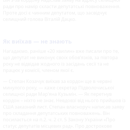
ради про намір скласти депутатські повноваження.
Проте досі є чинним депутатом, що засвідчує
селищний голова Віталій Дацко.
Як виїхав — не знають
Нагадаємо, раніше «20 хвилин» вже писали про те,
що депутат не виконує своїх обов’язків, за півтора
року не відвідав жодного із засідань сесії та не
працює у комісії, членом якої є.
— Степан Козачук виїхав за кордон ще в червні
минулого року, — каже секретар Підволочиської
селищної ради Мар’яна Кузьмін. — Як перетнув
кордон – ніхто не знає. Невдовзі від нього прийшов із
США заказний лист. Степан власноруч написав заяву
про складання депутатських повноважень. Він
посилається на п.2. ч. 2 ст. 5 Закону України «Про
статус депутатів місцевих рад». Про дострокове