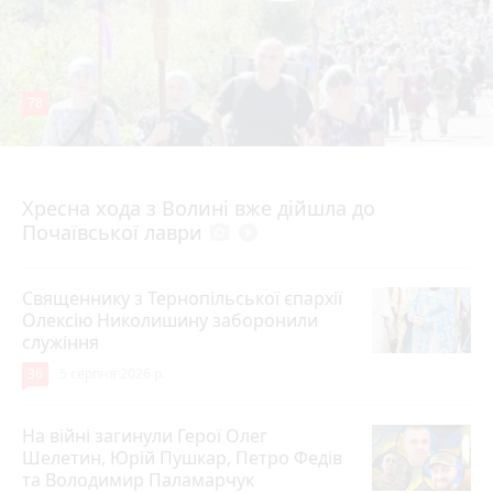
78
4 серпня 2026 р.
Хресна хода з Волині вже дійшла до
Почаївської лаври
photo_camera
play_circle_filled
Священнику з Тернопільської єпархії
Олексію Николишину заборонили
служіння
36
5 серпня 2026 р.
На війні загинули Герої Олег
Шелетин, Юрій Пушкар, Петро Федів
та Володимир Паламарчук