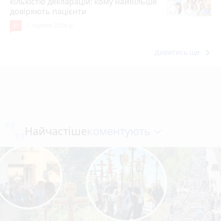
кількістю декларацій: кому найбільше
довіряють пацієнти
31
1 серпня 2026 р.
keyboard_arrow_right
Дивитись ще
коментують
Найчастіше