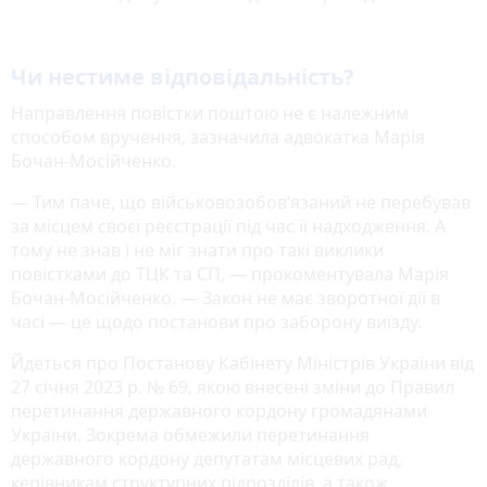
Чи нестиме відповідальність?
Направлення повістки поштою не є належним
способом вручення, зазначила адвокатка Марія
Бочан-Мосійченко.
— Тим паче, що військовозобов‘язаний не перебував
за місцем своєї реєстрації під час її надходження. А
тому не знав і не міг знати про такі виклики
повістками до ТЦК та СП, — прокоментувала Марія
Бочан-Мосійченко. — Закон не має зворотної дії в
часі — це щодо постанови про заборону виїзду.
Йдеться про Постанову Кабінету Міністрів України від
27 січня 2023 р. № 69, якою внесені зміни до Правил
перетинання державного кордону громадянами
України. Зокрема обмежили перетинання
державного кордону депутатам місцевих рад,
керівникам структурних підрозділів, а також