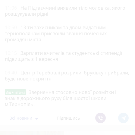
11:06
На Підгаєччині виявили тіло чоловіка, якого
розшукували рідні
10:50
13-ти захисникам та двом видатним
тернополянам присвоїли звання почесних
громадян міста
10:15
Зарплати вчителів та студентські стипендії
підвищать з 1 вересня
09:40
Центр Теребовлі розрили: бруківку прибрали,
буде нове покриття
Звернення стосовно нової розмітки і
Від читача
знаків дорожнього руху біля шостої школи
м.Тернопіль.
Всі новини
Підпишись