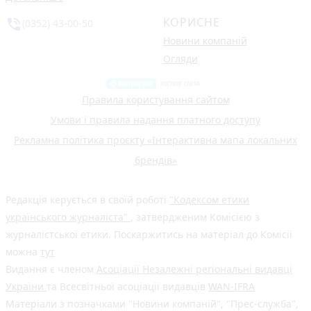
КОРИСНЕ
phone_in_talk
(0352) 43-00-50
Новини компаній
Огляди
Правила користування сайтом
Умови і правила надання платного доступу
Рекламна політика проєкту «Інтерактивна мапа локальних
брендів»
Редакція керується в своїй роботі
"Кодексом етики
українського журналіста"
, затвердженим Комісією з
журналістської етики. Поскаржитись на матеріал до Комісії
можна
тут
Видання є членом
Асоціації Незалежні регіональні видавці
України
та Всесвітньої асоціації видавців
WAN-IFRA
Матеріали з позначками "Новини компаній", "Прес-служба",