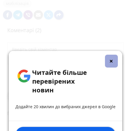
мобілізація
Коментарі (2)
×
Читайте більше
Опублікувати коментар
перевірених
новин
Kudryk Rostik
25 жовтня 2023 р.
Додайте 20 хвилин до вибраних джерел в Google
Просьба нехай не повертається
reply
share
remove
add
0