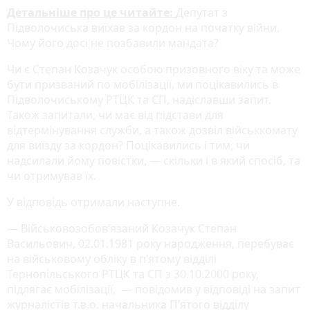
Детальніше про це читайте:
Депутат з
Підволочиська виїхав за кордон на початку війни.
Чому його досі не позбавили мандата?
Чи є Степан Козачук особою призовного віку та може
бути призваний по мобілізації, ми поцікавились в
Підволочиському РТЦК та СП, надіславши запит.
Також запитали, чи має від підстави для
відтермінування служби, а також дозвіл військкомату
для виїзду за кордон? Поцікавились і тим, чи
надсилали йому повістки, — скільки і в який спосіб, та
чи отримував їх.
У відповідь отримали наступне.
— Військовозобовʼязаний Козачук Степан
Васильович, 02.01.1981 року народження, перебуває
на військовому обліку в пʼятому відділі
Тернопільського РТЦК та СП з 30.10.2000 року,
підлягає мобілізації, — повідомив у відповіді на запит
журналістів т.в.о. начальника П’ятого відділу