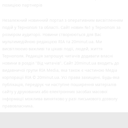
позицією партнерів
Незалежний новинний портал з оперативним висвітленням
подій у Тернополі та області. Сайт новин №1 у Тернополі за
розміром аудиторії. Новини створюються для Вас
мультимедійною редакцією RIA та 20minut.ua. Ми
висвітлюємо важливі та цікаві події, людей, життя
Тернополя. Редакція запрошує читачів додавати власні
новини в розділ "Від читачів". Сайт 20minut.ua входить до
видавничої групи RIA Media, яка також є частиною Медіа
корпорації RIA © 20minut.ua. Усі права захищені. Будь-яка
публiкацiя, передрук чи наступне поширення матеріалів
сайту у друкованих або електронних засобах масової
інформації можлива винятково у разі письмового дозволу
правовласника.
©2017-2025 20minut.ua
вул. Дубовецька, буд. 1-б, м. Тернопіль, 46001;