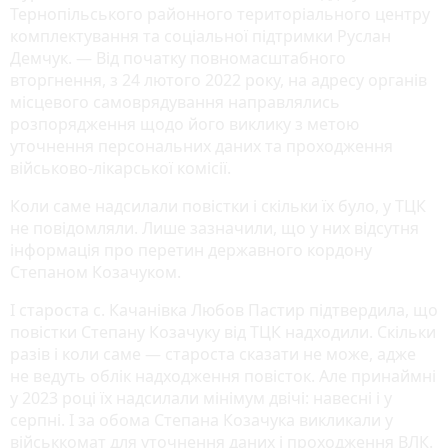
Тернопільського районного територіального центру
комплектування та соціальної підтримки Руслан
Демчук. — Від початку повномасштабного
вторгнення, з 24 лютого 2022 року, на адресу органів
місцевого самоврядування направлялись
розпорядження щодо його виклику з метою
уточнення персональних даних та проходження
військово-лікарської комісії.
Коли саме надсилали повістки і скільки їх було, у ТЦК
не повідомляли. Лише зазначили, що у них відсутня
інформація про перетин державного кордону
Степаном Козачуком.
І староста с. Качанівка Любов Пастир підтвердила, що
повістки Степану Козачуку від ТЦК надходили. Скільки
разів і коли саме — староста сказати не може, адже
не ведуть облік надходження повісток. Але принаймні
у 2023 році їх надсилали мінімум двічі: навесні і у
серпні. І за обома Степана Козачука викликали у
військкомат для уточнення даних і проходження ВЛК.