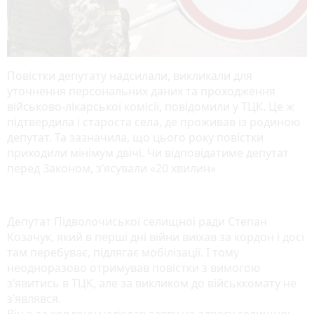
Повістки депутату надсилали, викликали для
уточнення персональних даних та проходження
військово-лікарської комісії, повідомили у ТЦК. Це ж
підтвердила і староста села, де проживав із родиною
депутат. Та зазначила, що цього року повістки
приходили мінімум двічі. Чи відповідатиме депутат
перед Законом, з’ясували «20 хвилин»
Депутат Підволочиської селищної ради Степан
Козачук, який в перші дні війни виїхав за кордон і досі
там перебуває, підлягає мобілізації. І тому
неодноразово отримував повістки з вимогою
з’явитись в ТЦК, але за викликом до військкомату не
з’являвся.
Він з-за кордону надіслав заяву на адресу селищної