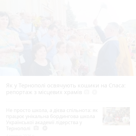
Як у Тернополі освячують кошики на Спаса:
репортаж з місцевих храмів
photo_camera
play_circle_filled
Не просто школа, а дієва спільнота: як
працює унікальна бордингова школа
Української академії лідерства у
Тернополі
photo_camera
play_circle_filled
4 серпня 2026 р.