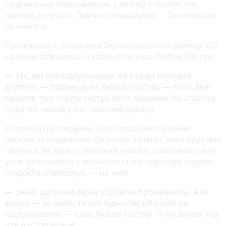
припинення повноважень у зв’язку з особистою
заявою депутата. Причин не вказував — Закон цього
не вимагає.
Проживав у с. Качанівка Тернопільського району. «20
хвилин» зв’язались зі старостою села Любов Пастир.
— Так, він був підприємцем, на базарі торгував
взуттям, — підтвердила Любов Пастир. — Кіоск далі
працює, там торгує сестра його дружини. Чи сплачує
податки, немає у нас такої інформації.
Староста підтвердила, що в перші місяці війни
виїхала за кордон вся сім’я: сам депутат, його дружина
і донька. Як досить молодий чоловік призовного віку
у час оголошеного воєнного стану перетнув кордон,
староста, стверджує, — не знає.
— Знаю, що вони зараз у Штатах проживають. А як
виїхав — не знаю, тісних відносин ми з ним не
підтримували, — каже Любов Пастир. — Як виїхав – це
для нас таємниця.