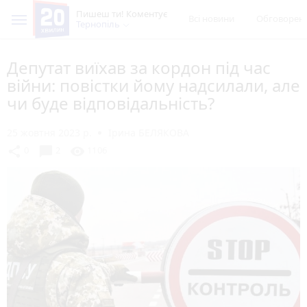
Пишеш ти! Коментує
Всі новини
Обговорен
Тернопіль
Депутат виїхав за кордон під час
війни: повістки йому надсилали, але
чи буде відповідальність?
25 жовтня 2023 р.
Ірина БЕЛЯКОВА
chat_bubble
share
visibility
0
2
1106