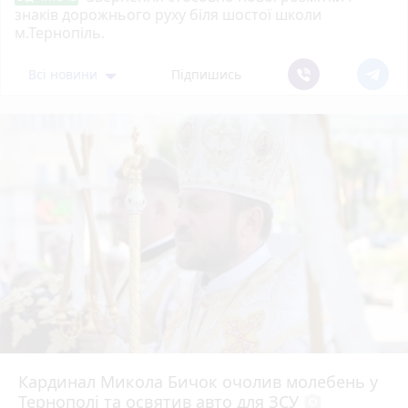
знаків дорожнього руху біля шостої школи
м.Тернопіль.
Всі новини
Підпишись
Кардинал Микола Бичок очолив молебень у
Тернополі та освятив авто для ЗСУ
photo_camera