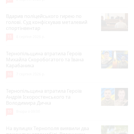
Вдарив поліцейського гирею по
голові. Суд конфіскував металевий
спортінвентар
15
8 серпня 2026 р.
Тернопільщина втратила Героїв
Михайла Скоробогатого та Івана
Карабаника
10
7 серпня 2026 р.
Тернопільщина втратила Героїв
Андрія Іскоростенського та
Володимира Дичка
10
Вчора о 09:00
На вулицях Тернополя виявили два