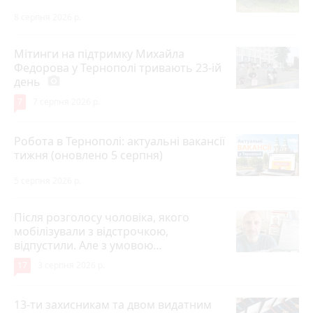
8 серпня 2026 р.
Мітинги на підтримку Михайла
Федорова у Тернополі тривають 23-ій
день
photo_camera
7
7 серпня 2026 р.
Робота в Тернополі: актуальні вакансії
тижня (оновлено 5 серпня)
5 серпня 2026 р.
Після розголосу чоловіка, якого
мобілізували з відстрочкою,
відпустили. Але з умовою…
17
3 серпня 2026 р.
13-ти захисникам та двом видатним