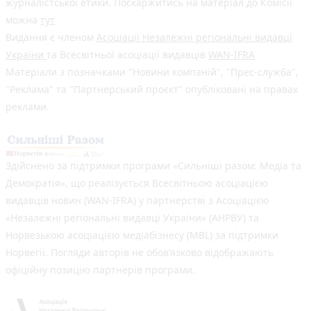
журналістської етики. Поскаржитись на матеріал до Комісії
можна
тут
Видання є членом
Асоціації Незалежні регіональні видавці
України
та Всесвітньої асоціації видавців
WAN-IFRA
Матеріали з позначками "Новини компаній", "Прес-служба",
"Реклама" та "Партнерський проєкт" опубліковані на правах
реклами.
Здійснено за підтримки програми «Сильніші разом: Медіа та
Демократія», що реалізується Всесвітньою асоціацією
видавців новин (WAN-IFRA) у партнерстві з Асоціацією
«Незалежні регіональні видавці України» (АНРВУ) та
Норвезькою асоціацією медіабізнесу (MBL) за підтримки
Норвегії. Погляди авторів не обов’язково відображають
офіційну позицію партнерів програми.