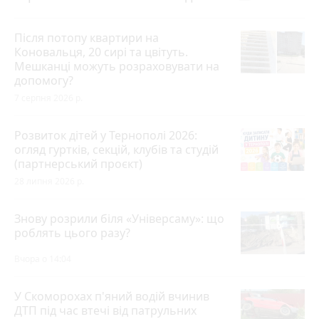
Після потопу квартири на
Коновальця, 20 сирі та цвітуть.
Мешканці можуть розраховувати на
допомогу?
7 серпня 2026 р.
Розвиток дітей у Тернополі 2026:
огляд гуртків, секцій, клубів та студій
(партнерський проєкт)
28 липня 2026 р.
Знову розрили біля «Універсаму»: що
роблять цього разу?
Вчора о 14:04
У Скоморохах п'яний водій вчинив
ДТП під час втечі від патрульних