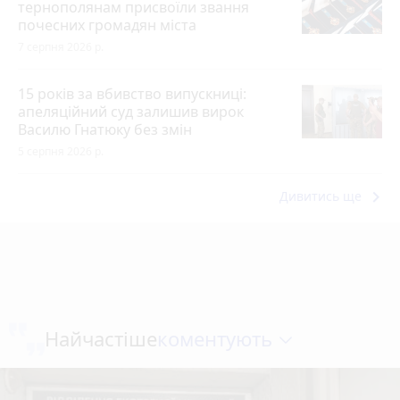
тернополянам присвоїли звання
почесних громадян міста
7 серпня 2026 р.
15 років за вбивство випускниці:
апеляційний суд залишив вирок
Василю Гнатюку без змін
5 серпня 2026 р.
keyboard_arrow_right
Дивитись ще
коментують
Найчастіше