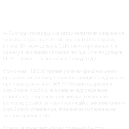
— Сьогодні посередника затримали після одержання
чергового траншу в 25 тис. доларів США. У цьому
епізоді 20 тисяч доларів США також призначалися
одному з керівників обласної поліції, 5 тисяч доларів
США — йому, — зазначили в прокуратурі
Станом на 11:00 20 травня у межах кримінального
провадження одному з правоохоронців повідомлено
про підозру за ч. 4 ст. 368 КК України одержання
службовою особою, яка займає відповідальне
становище, неправомірної вигоди в особливо
великому розмірі за невчинення дій з використанням
службового становища, вчинене за попередньою
змовою групою осіб.
Операція проводиться за сприяння Міністра