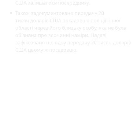
США залишалися посереднику.
Також задокументовано передачу 20
тисяч доларів США посадовцю поліції іншої
області через його близьку особу, яка не була
обізнана про злочинні наміри. Надалі
зафіксовано ще одну передачу 20 тисяч доларів
США цьому ж посадовцю.