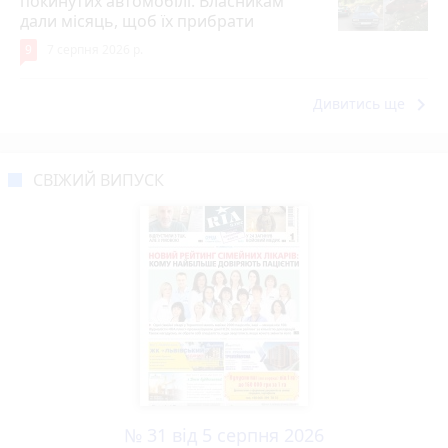
покинутих автомобілі. Власникам
дали місяць, щоб їх прибрати
9
7 серпня 2026 р.
keyboard_arrow_right
Дивитись ще
СВІЖИЙ ВИПУСК
№ 31 від 5 серпня 2026