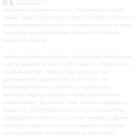
Здійснено за підтримки Асоціації “Незалежні регіональні
видавці України” та Foreningen Ukrainian Media Fund Nordic в
рамках реалізації проєкту Хаб підтримки регіональних медіа.
Погляди авторів не обов'язково збігаються з офіційною
позицією партнерів
Незалежний новинний портал з оперативним висвітленням
подій у Тернополі та області. Сайт новин №1 у Тернополі за
розміром аудиторії. Новини створюються для Вас
мультимедійною редакцією RIA та 20minut.ua. Ми
висвітлюємо важливі та цікаві події, людей, життя
Тернополя. Редакція запрошує читачів додавати власні
новини в розділ "Від читачів". Сайт 20minut.ua входить до
видавничої групи RIA Media, яка також є частиною Медіа
корпорації RIA © 20minut.ua. Усі права захищені. Будь-яка
публiкацiя, передрук чи наступне поширення матеріалів
сайту у друкованих або електронних засобах масової