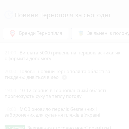
Новини Тернополя за сьогодні
Бренди Тернопілля
Звільнені з полон
21:00
Виплата 5000 гривень на першокласника: як
оформити допомогу
20:00
Головні новини Тернополя та області за
тиждень: дивіться відео
play_circle_filled
19:04
10-12 серпня в Тернопільській області
прогнозують суху та теплу погоду
18:00
МОЗ оновило перелік безпечних і
заборонених для купання пляжів в Україні
Звернення стосовно нової розмітки і
Від читача