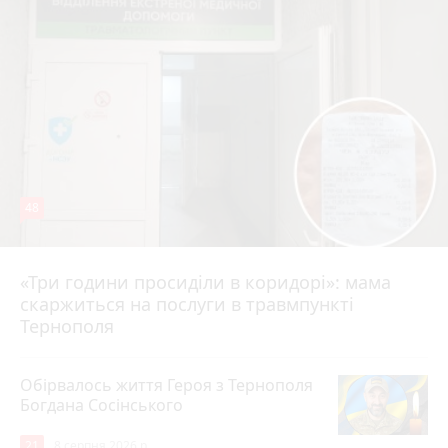
48
«Три години просиділи в коридорі»: мама
8 серпня 2026 р.
скаржиться на послуги в травмпункті
Тернополя
Обірвалось життя Героя з Тернополя
Богдана Сосінського
21
8 серпня 2026 р.