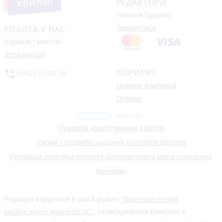
РЕДАКТОРИ
Наталія Бурлаку
Звернутися
РОБОТА У НАС
Шукаєм таланти
Детальніше
КОРИСНЕ
phone_in_talk
(0352) 43-00-50
Новини компаній
Огляди
Правила користування сайтом
Умови і правила надання платного доступу
Рекламна політика проєкту «Інтерактивна мапа локальних
брендів»
Редакція керується в своїй роботі
"Кодексом етики
українського журналіста"
, затвердженим Комісією з