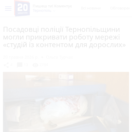
Пишеш ти! Коментує
Всі новини
Обговорен
Тернопіль
Посадовці поліції Тернопільщини
могли прикривати роботу мережі
«студій із контентом для дорослих»
20 травня 2026 р.
Ольга Турчак
chat_bubble
share
visibility
4
13
2784