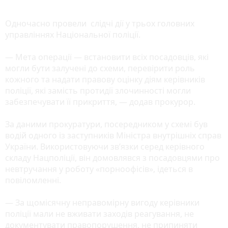
Одночасно провели слідчі дії у трьох головних
управліннях Національної поліції.
— Мета операції — встановити всіх посадовців, які
могли бути залучені до схеми, перевірити роль
кожного та надати правову оцінку діям керівників
поліції, які замість протидії злочинності могли
забезпечувати її прикриття, — додав прокурор.
За даними прокуратури, посередником у схемі був
водій одного із заступників Міністра внутрішніх справ
України. Використовуючи зв’язки серед керівного
складу Нацполіції, він домовлявся з посадовцями про
невтручання у роботу «порноофісів», ідеться в
повіломленні.
— За щомісячну неправомірну вигоду керівники
поліції мали не вживати заходів реагування, не
документувати правопорушення, не припиняти