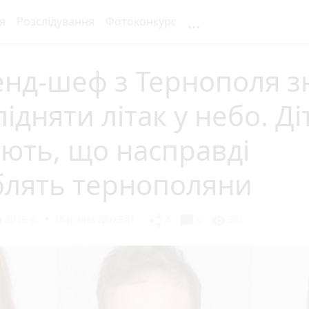
...
я
Розслідування
Фотоконкурс
нд-шеф з Тернополя з
підняти літак у небо. Ді
ють, що насправді
блять тернополяни
 2018 р.
Мар'яна ДОХВАТ
chat_bubble
share
visibility
4
0
301