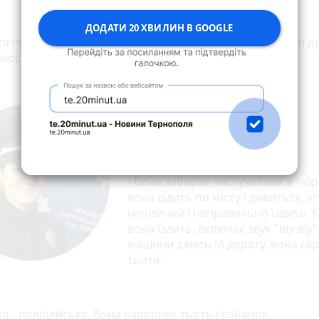
ДОДАТИ 20 ХВИЛИН В GOOGLE
тя працює перукарем. Вона робить гарні зачіски і в неї д
олосся.
Юля Підгрушна - патрульна
поліцейська
Ела:
- Вона забирає неслухняних в тю
вона їздить по місту і дивиться, х
нечемний і неправильно їздить. 
вона їздить, включає звук "віу-віу" 
машини дають їй дорогу, вона га
тьотя.
тя - поліцейська. Вона охороняє тьоть і собачок.