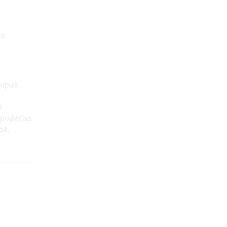
ає
рприз
о
професію.
ok.