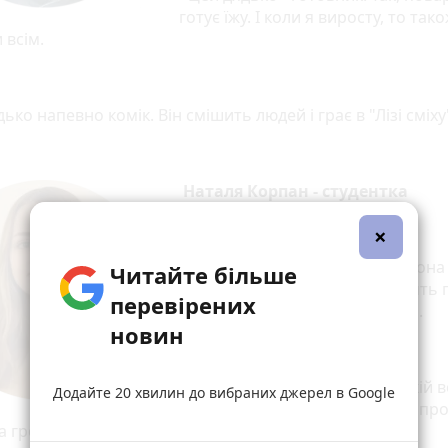
готує їжу. І коли я виросту, то так
 всім.
дько напевно комік. Він смішить людей і грає в "Лізі сміху
Наталя Корпан - студентка
Ела:
×
- Ця тьотя працює з дітками. Вона
Читайте більше
напевно вчителька. Вони ходять г
перевірених
вона вчить їх пісеньки співати.
новин
Захар:
- У цієї тьоті така робота, на якій 
Додайте 20 хвилин до вибраних джерел в Google
вирощує різні фрукти. А потім про
а гроші.