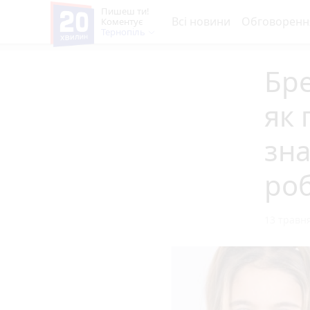
Пишеш ти!
Всі новини
Обговоренн
Коментує
Тернопіль
Бре
як 
зна
ро
13 травня