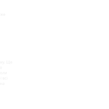
уже
рму. Ще
то
Коли
і всі
рна