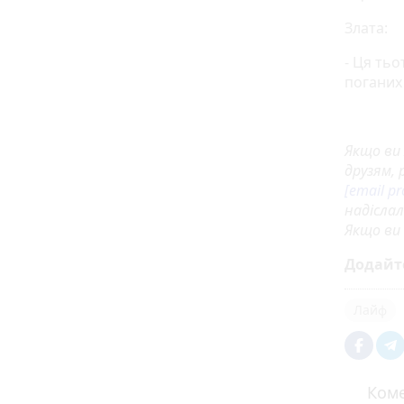
Злата:
- Ця тьо
поганих
Якщо ви 
друзям, 
[email pr
надіслал
Якщо ви 
Додайт
Лайф
Коме