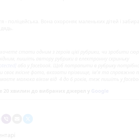
тя - поліцейська. Вона охороняє маленьких дітей і забир
 дядь.
хочете стати одним з героїв цієї рубрики, чи зробити сю
рідним, пишіть автору рубрики а електронну скриньку
otected]
або у facebook. Щоб потрапити в рубрику потрібн
и своє якісне фото, вказати прізвище, ім'я та справжню 
маєте малюка віком від 4 до 6 років, теж пишіть у facebo
е 20 хвилин до вибраних джерел у
Google
нтарі