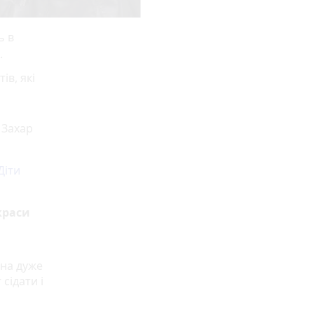
ь в
.
ів, які
 Захар
Діти
краси
она дуже
сідати і