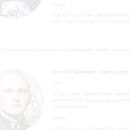
Захар:
- Ця тьотя працює у великому маг
Там є багато квітів і вона їх всі пр
тя дуже красива. Вона працює продавцем квітів і вона м
Віталій Гуралевич - бренд-шеф
Ела:
- О, він - пілот, далеко літає і висок
високо в небі. Цей дядько доросли
на море возить.
Захар:
- Цей дядько - готовник. Так, повар