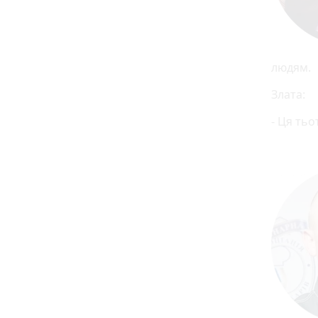
людям.
Злата:
- Ця тьо