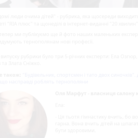
домі люди очима дітей" - рубрика, яка щосереди виходит
еті "RIA плюс" та щонеділі в інтернет-виданні "20 хвилин"
тепер ми публікуємо ще й фото наших маленьких експерт
идумують тернополянам нові професії.
випуску рубрики було три 5-річних експерти: Ела Озгюр,
 та Злата Сніжко.
е також:
"Будівельник, спортсмен і тато двох синочків". 
 що насправді роблять тернополяни
Оля Марфут - власниця салону 
Ела:
- Ця тьотя гімнастику вчить, бо в
гарна. Вона вчить дітей на шпагат 
бути здоровими.