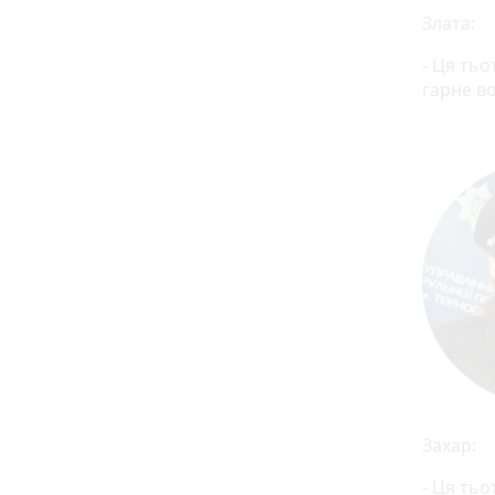
Злата:
- Ця тьо
гарне в
Захар:
- Ця тьо