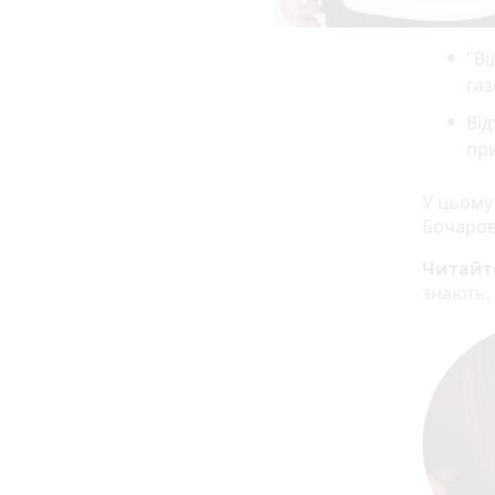
"Ві
газ
Від
пр
У цьому 
Бочаров
Читайт
знають,