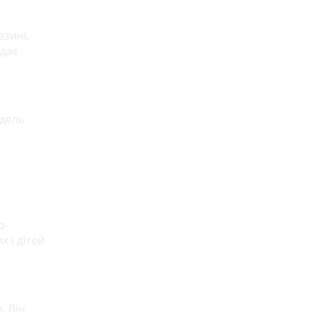
азині.
одає
одель
о-
х і дітей
. Він