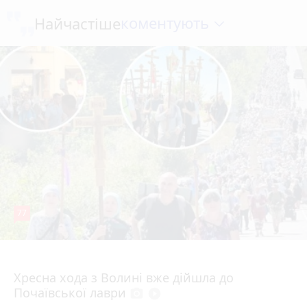
коментують
Найчастіше
77
4 серпня 2026 р.
Хресна хода з Волині вже дійшла до
Почаївської лаври
photo_camera
play_circle_filled