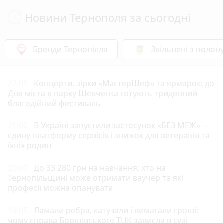
Новини Тернополя за сьогодні
Бренди Тернопілля
Звільнені з полон
22:01
Концерти, зірки «МастерШеф» та ярмарок: до
Дня міста в парку Шевченка готують триденний
благодійний фестиваль
21:00
В Україні запустили застосунок «БЕЗ МЕЖ» —
єдину платформу сервісів і знижок для ветеранів та
їхніх родин
20:00
До 33 280 грн на навчання: хто на
Тернопільщині може отримати ваучер та які
професії можна опанувати
19:05
Ламали ребра, катували і вимагали гроші:
чому справа Борщівського ТЦК зависла в суді