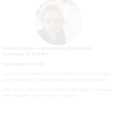
Тетяна Янкова - керівник відділення для
іноземців та осіб без
громадянства ТНЕУ
- Ця тьотя напевно виступає на весіллях, вона співає
дуже голосно і танцює з дядьою, а всі їм хлопають.
- Ця тьотя любить відпочивати в ресторані. Але вона
там і працює. Вона співає та танцює.