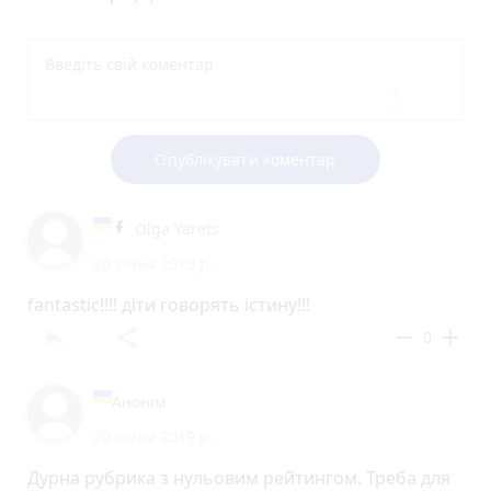
Опублікувати коментар
Olga Yarets
20 січня 2019 р.
fantastic!!!! діти говорять істину!!!
reply
share
remove
add
0
Анонім
20 січня 2019 р.
Дурна рубрика з нульовим рейтингом. Треба для