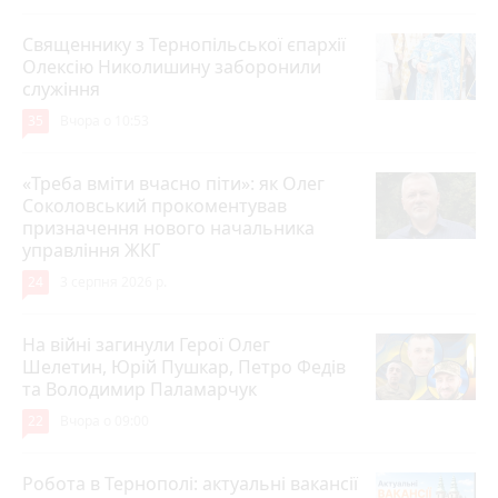
Священнику з Тернопільської єпархії
Олексію Николишину заборонили
служіння
35
Вчора о 10:53
«Треба вміти вчасно піти»: як Олег
Соколовський прокоментував
призначення нового начальника
управління ЖКГ
24
3 серпня 2026 р.
На війні загинули Герої Олег
Шелетин, Юрій Пушкар, Петро Федів
та Володимир Паламарчук
22
Вчора о 09:00
Робота в Тернополі: актуальні вакансії