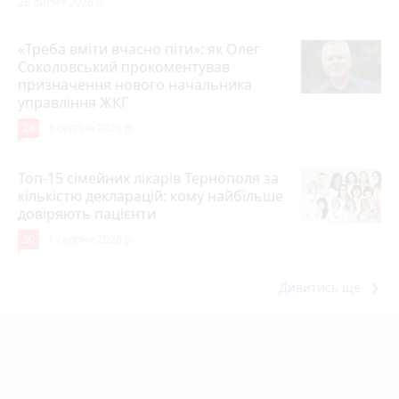
28 липня 2026 р.
«Треба вміти вчасно піти»: як Олег
Соколовський прокоментував
призначення нового начальника
управління ЖКГ
24
3 серпня 2026 р.
Топ-15 сімейних лікарів Тернополя за
кількістю декларацій: кому найбільше
довіряють пацієнти
30
1 серпня 2026 р.
keyboard_arrow_right
Дивитись ще