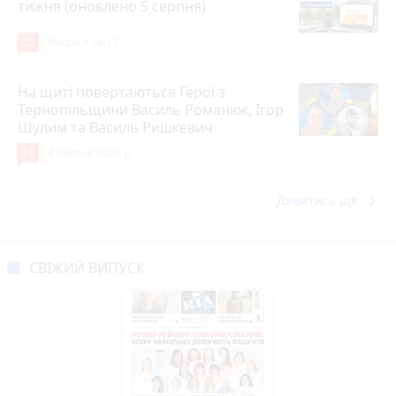
тижня (оновлено 5 серпня)
20
Вчора о 14:13
На щиті повертаються Герої з
Тернопільщини Василь Романюк, Ігор
Шулим та Василь Ришкевич
12
4 серпня 2026 р.
keyboard_arrow_right
Дивитись ще
СВІЖИЙ ВИПУСК