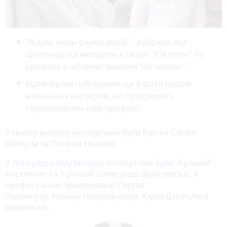
"Відомі люди очима дітей" - рубрика, яка
щопонеділка виходить в газеті "RIA плюс" та
щонеділі в інтернет-виданні "20 хвилин".
Відтепер ми публікуємо ще й фото наших
маленьких експертів, які придумують
тернополянам нові професії.
У цьому випуску експертами були 6-річні Сашко
Шпікула та Полінка Нижник.
У
попередньому випуску експертами були
3-річний
Костянтин та 7-річний Олександр Врублевські. А
професії вони придумували Сергію
Полянчуку, Роману Навроцькому, Юрію Дзюлі,АннІ
Василенко.