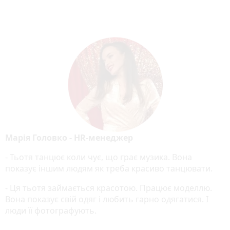
Марія Головко - HR-менеджер
- Тьотя танцює коли чує, що грає музика. Вона
показує іншим людям як треба красиво танцювати.
- Ця тьотя займається красотою. Працює моделлю.
Вона показує свій одяг і любить гарно одягатися. І
люди її фотографують.