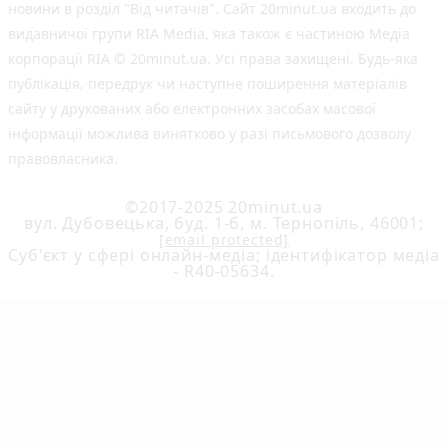
новини в розділ "Від читачів". Сайт 20minut.ua входить до
видавничої групи RIA Media, яка також є частиною Медіа
корпорації RIA © 20minut.ua. Усі права захищені. Будь-яка
публiкацiя, передрук чи наступне поширення матеріалів
сайту у друкованих або електронних засобах масової
інформації можлива винятково у разі письмового дозволу
правовласника.
©2017-2025 20minut.ua
вул. Дубовецька, буд. 1-б, м. Тернопіль, 46001;
[email protected]
Cуб'єкт у сфері онлайн-медіа; ідентифікатор медіа
- R40-05634.