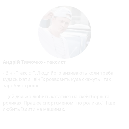
Андрій Тимочко - таксист
- Він - “таксіст”. Люди його визивають коли треба
кудась їхати і він їх розвозить куда скажуть і так
заробляє гроші.
- Цей дядько любить кататися на скейтборді та
роликах. Працює спортсменом “по роликах”. І ще
любить їздити на машинах.