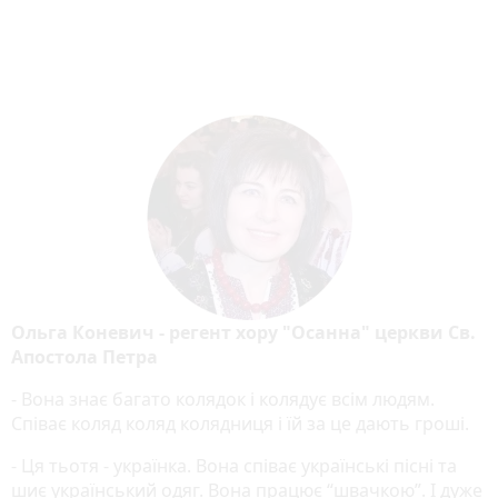
Ольга Коневич - регент хору "Осанна" церкви Св.
Апостола Петра
- Вона знає багато колядок і колядує всім людям.
Співає коляд коляд колядниця і їй за це дають гроші.
- Ця тьотя - українка. Вона співає українські пісні та
шиє український одяг. Вона працює “швачкою”. І дуже