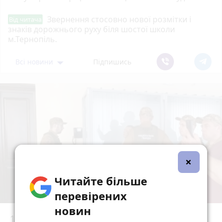
Звернення стосовно нової розмітки і
Від читача
знаків дорожнього руху біля шостої школи
м.Тернопіль.
Всі новини
Підпишись
×
Читайте більше
перевірених
новин
15 років за вбивство випускниці: