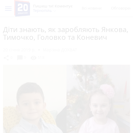
Пишеш ти! Коментує
Всі новини
Обговорен
Тернопіль
Діти знають, як заробляють Янкова,
Тимочко, Головко та Коневич
20 січня 2019 р.
Мар'яна ДОХВАТ
chat_bubble
share
visibility
0
5
518