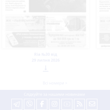
Ria №30 від
29 липня 2026

Всі номери >
Слідкуйте за нашими новинами