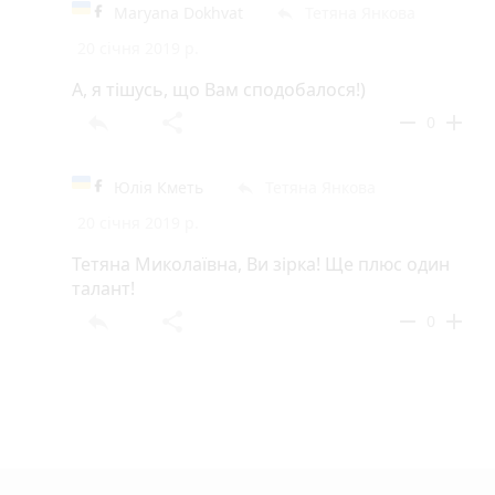
Maryana Dokhvat
Тетяна Янкова
reply
20 січня 2019 р.
А, я тішусь, що Вам сподобалося!)
reply
share
remove
add
0
Юлія Кметь
Тетяна Янкова
reply
20 січня 2019 р.
Тетяна Миколаївна, Ви зірка! Ще плюс один
талант!
reply
share
remove
add
0