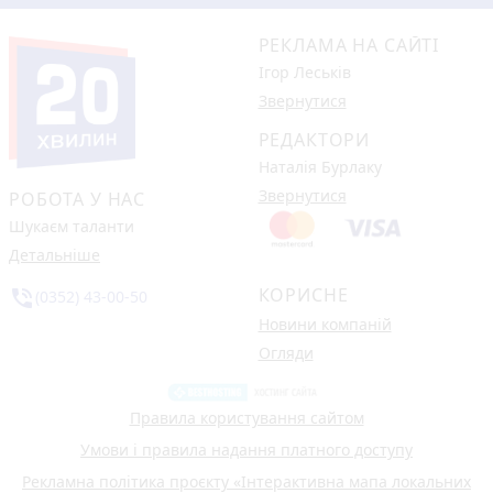
РЕКЛАМА НА САЙТІ
Ігор Леськів
Звернутися
РЕДАКТОРИ
Наталія Бурлаку
Звернутися
РОБОТА У НАС
Шукаєм таланти
Детальніше
КОРИСНЕ
phone_in_talk
(0352) 43-00-50
Новини компаній
Огляди
Правила користування сайтом
Умови і правила надання платного доступу
Рекламна політика проєкту «Інтерактивна мапа локальних