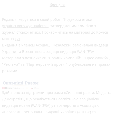
брендів»
Редакція керується в своїй роботі
"Кодексом етики
українського журналіста"
, затвердженим Комісією з
журналістської етики. Поскаржитись на матеріал до Комісії
можна
тут
Видання є членом
Асоціації Незалежні регіональні видавці
України
та Всесвітньої асоціації видавців
WAN-IFRA
Матеріали з позначками "Новини компаній", "Прес-служба",
"Реклама" та "Партнерський проєкт" опубліковані на правах
реклами.
Здійснено за підтримки програми «Сильніші разом: Медіа та
Демократія», що реалізується Всесвітньою асоціацією
видавців новин (WAN-IFRA) у партнерстві з Асоціацією
«Незалежні регіональні видавці України» (АНРВУ) та