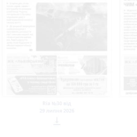
Ria №30 від
29 липня 2026
