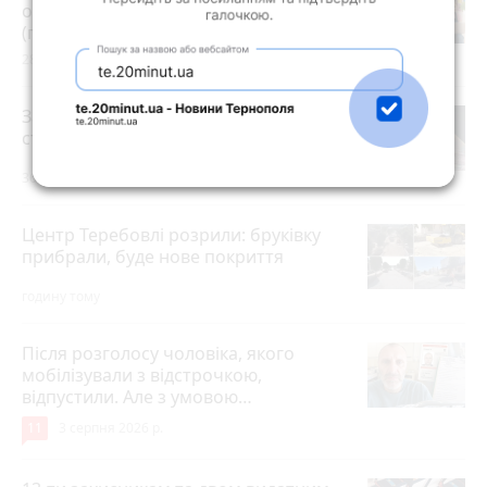
огляд гуртків, секцій, клубів та студій
(партнерський проєкт)
28 липня 2026 р.
Зарплати вчителів та студентські
стипендії підвищать з 1 вересня
36 хвилин тому
Центр Теребовлі розрили: бруківку
прибрали, буде нове покриття
годину тому
Після розголосу чоловіка, якого
мобілізували з відстрочкою,
відпустили. Але з умовою…
11
3 серпня 2026 р.