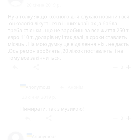
20 січня 2019 р.
Ну а толку якщо кожного дня слухаю новини і вся
онкологія лікується в інших країнах ,а бабла
треба стільки , що не заробиш за все життя 250 т.
євро 110 т. доларів ну і так далі ,а сроки ставлять
місяць . На мою думку це відділення ніх.. не дасть
.Ось ремон зроблять ,20 ліжок поставлять ,і на
тому все закінчиться.
reply
share
remove
add
0
Anonymous
Анонім
reply
23 січня 2019 р.
Пимирати, так з музикою!
reply
share
remove
add
0
Anonymous