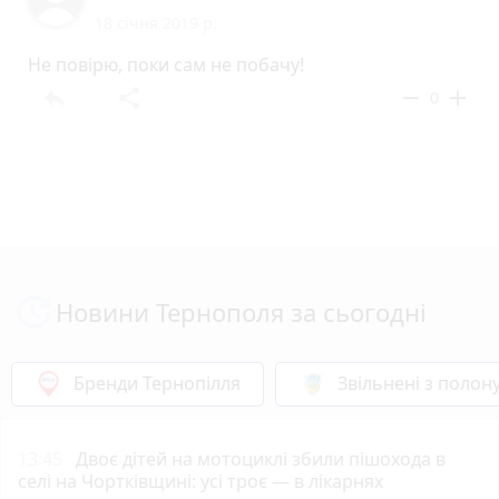
18 січня 2019 р.
Не повірю, поки сам не побачу!
reply
share
remove
add
0
Новини Тернополя за сьогодні
Бренди Тернопілля
Звільнені з полон
13:45
Двоє дітей на мотоциклі збили пішохода в
селі на Чортківщині: усі троє — в лікарнях