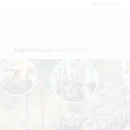
keyboard_arrow_right
Дивитись ще
коментують
Найчастіше
81