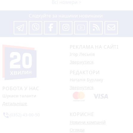
Всі номери >
Слідкуйте за нашими новинами
РЕКЛАМА НА САЙТІ
Ігор Леськів
Звернутися
РЕДАКТОРИ
Наталія Бурлаку
Звернутися
РОБОТА У НАС
Шукаєм таланти
Детальніше
КОРИСНЕ
phone_in_talk
(0352) 43-00-50
Новини компаній
Огляди