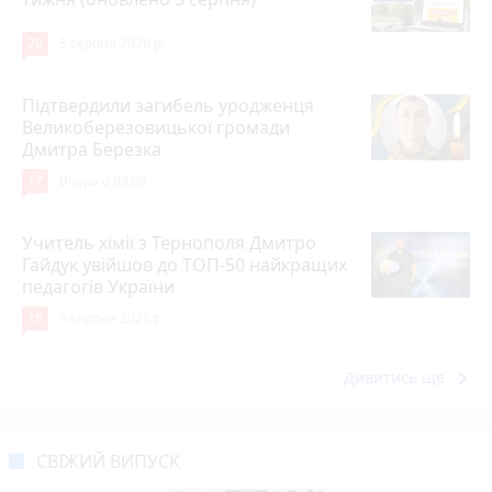
20
5 серпня 2026 р.
Підтвердили загибель уродженця
Великоберезовицької громади
Дмитра Березка
17
Вчора о 09:00
Учитель хімії з Тернополя Дмитро
Гайдук увійшов до ТОП-50 найкращих
педагогів України
15
5 серпня 2026 р.
keyboard_arrow_right
Дивитись ще
СВІЖИЙ ВИПУСК