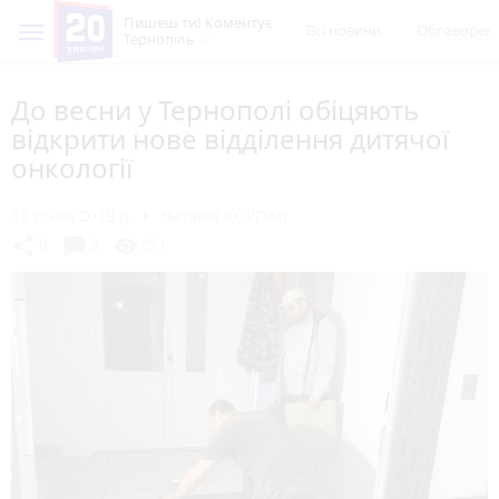
Пишеш ти! Коментує
Всі новини
Обговорен
Тернопіль
До весни у Тернополі обіцяють
відкрити нове відділення дитячої
онкології
18 січня 2019 р.
Наталія КОРПАН
chat_bubble
share
visibility
0
3
251