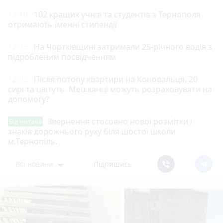
13:10
102 кращих учнів та студентів з Тернополя
отримають іменні стипендії
12:35
На Чортківщині затримали 25-річного водія з
підробленим посвідченням
12:02
Після потопу квартири на Коновальця, 20
сирі та цвітуть. Мешканці можуть розраховувати на
допомогу?
Звернення стосовно нової розмітки і
Від читача
знаків дорожнього руху біля шостої школи
м.Тернопіль.
Всі новини
Підпишись