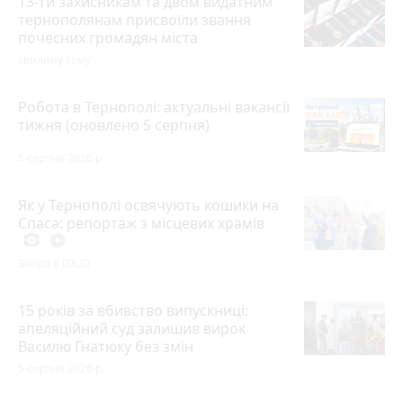
13-ти захисникам та двом видатним
тернополянам присвоїли звання
почесних громадян міста
хвилину тому
Робота в Тернополі: актуальні вакансії
тижня (оновлено 5 серпня)
5 серпня 2026 р.
Як у Тернополі освячують кошики на
Спаса: репортаж з місцевих храмів
photo_camera
play_circle_filled
Вчора о 09:30
15 років за вбивство випускниці:
апеляційний суд залишив вирок
Василю Гнатюку без змін
5 серпня 2026 р.