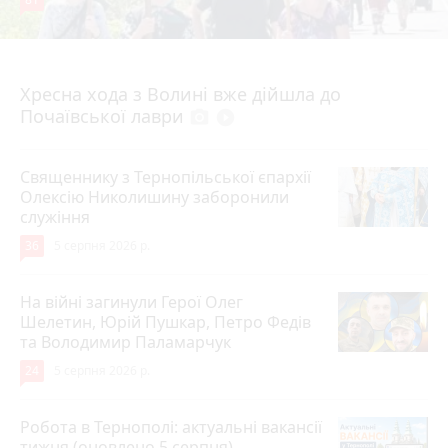
4 серпня 2026 р.
Хресна хода з Волині вже дійшла до
Почаївської лаври
photo_camera
play_circle_filled
Священнику з Тернопільської єпархії
Олексію Николишину заборонили
служіння
36
5 серпня 2026 р.
На війні загинули Герої Олег
Шелетин, Юрій Пушкар, Петро Федів
та Володимир Паламарчук
24
5 серпня 2026 р.
Робота в Тернополі: актуальні вакансії
тижня (оновлено 5 серпня)