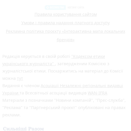
Правила користування сайтом
Умови і правила надання платного доступу
Рекламна політика проєкту «Інтерактивна мапа локальних
брендів»
Редакція керується в своїй роботі
"Кодексом етики
українського журналіста"
, затвердженим Комісією з
журналістської етики. Поскаржитись на матеріал до Комісії
можна
тут
Видання є членом
Асоціації Незалежні регіональні видавці
України
та Всесвітньої асоціації видавців
WAN-IFRA
Матеріали з позначками "Новини компаній", "Прес-служба",
"Реклама" та "Партнерський проєкт" опубліковані на правах
реклами.