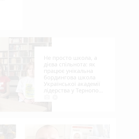
Не просто школа, а
ьна
дієва спільнота: як
працює унікальна
бордингова школа
Української академії
лідерства у Тернополі
photo_camera
play_circle_filled
Розвиток 
огляд гурт