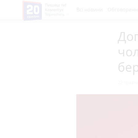
Пишеш ти!
Всі новини
Обговоренн
Коментує
Тернопіль
До
чол
бер
22 травня