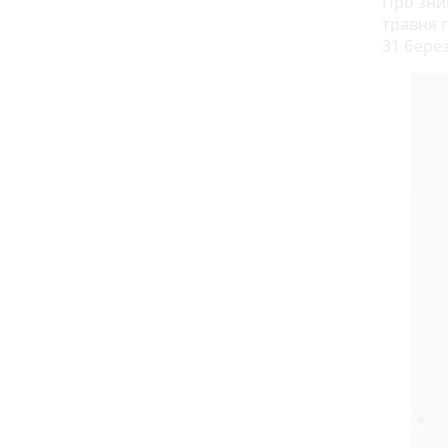
Про зни
травня 
31 бере