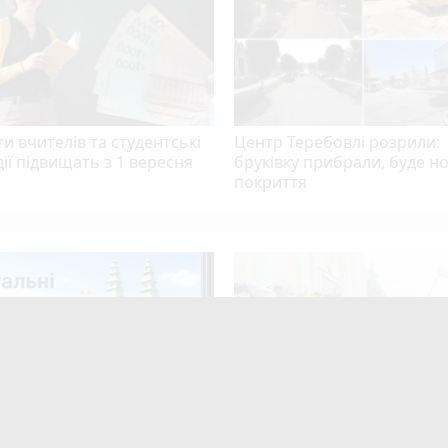
и вчителів та студентські
Центр Теребовлі розрили:
ії підвищать з 1 вересня
бруківку прибрали, буде н
покриття
в Тернополі: актуальні
Як у Тернополі освячують