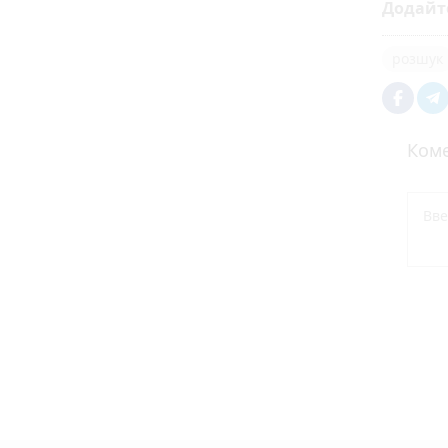
Додайт
розшук
Коме