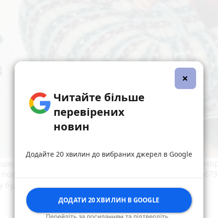
×
Читайте більше
перевірених
новин
Додайте 20 хвилин до вибраних джерел в Google
цію про можливе місцеперебування чоловіка правоохо
повідомляти за номерами: (код 03546) 2-22-45, моб. 0673
у будь-який підрозділ поліції.
ДОДАТИ 20 ХВИЛИН В GOOGLE