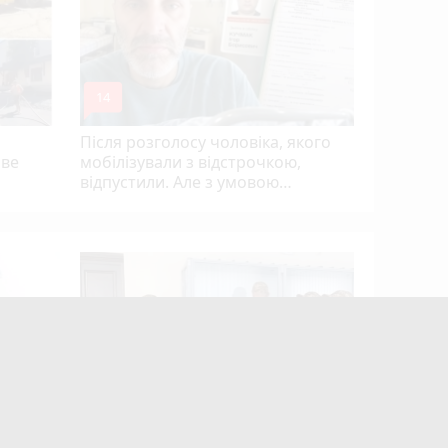
студій (
mode_comment
14
Після розголосу чоловіка, якого
ове
мобілізували з відстрочкою,
відпустили. Але з умовою…
13-ти за
видатни
присвоїл
громадян
 кошики
15 років за вбивство випускниці: