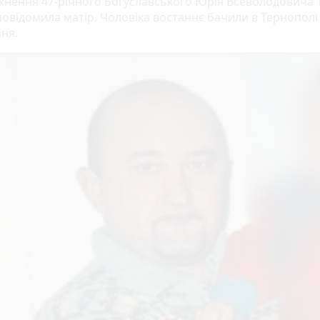
кнення 47-річного Богуславського Юрія Всеволодовича 
повідомила матір. Чоловіка востаннє бачили в Тернополі
зня.