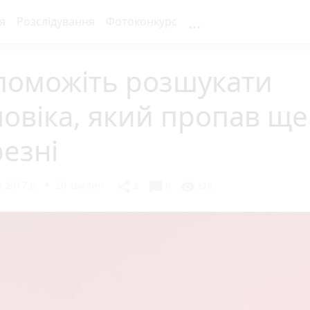
...
я
Розслідування
Фотоконкурс
поможіть розшукати
овіка, який пропав ще
езні
 2017 р.
20 хвилин
chat_bubble
share
visibility
2
0
278