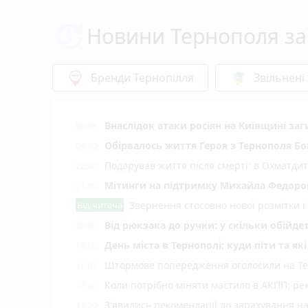
Новини Тернополя за
Бренди Тернопілля
Звільнені
Внаслідок атаки росіян на Київщині заг
09:48
Обірвалось життя Героя з Тернополя Бо
09:00
Подарував життя після смерті: в Охматд
22:00
Мітинги на підтримку Михайла Федоров
21:00
Від читача
Звернення стосовно нової розмітки і
Від рюкзака до ручки: у скільки обійд
20:00
День міста в Тернополі: куди піти та як
19:00
Штормове попередження оголосили на Тер
18:01
Коли потрібно міняти мастило в АКПП: рек
17:40
З'явились рекомендації до зарахування н
17:20