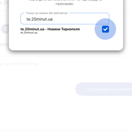
е 20 хвилин до вибраних джерел у
Google
нтарі
Опублікувати комент