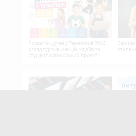
ю…
Розвиток дітей у Тернополі 2026:
Зарплат
огляд гуртків, секцій, клубів та
стипенд
студій (партнерський проєкт)
скниці:
в вирок
13-ти захисникам та двом
Робота 