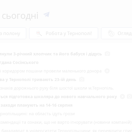
 сьогодні
 з полону
Робота у Тернополі!
Огляд
photo_camera
инули 3-річний хлопчик та його бабуся і дідусь
гдана Сосінського
play_circle_filled
иті коридором пошани провели маленького донора
photo_camera
а у Тернополі тривають 23-ій день
 знаків дорожнього руху біля шостої школи м.Тернопіль.
play_circle_filled
photo_came
еться підготовка школяра до нового навчального року
і заходи планують на 14-16 серпня
нопільщині: на область ідуть грози
омендації та ознаки, що не варто ігнорувати (новини компаній)
а бакалаврат в університети Тернопільщини: як перевірити спи