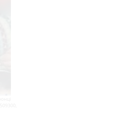
ронці
509300,