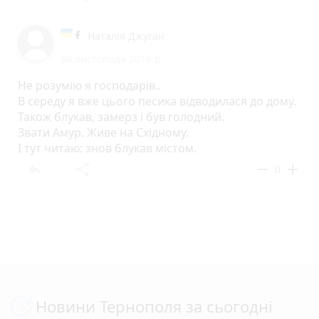
Наталія Джуган
30 листопада 2018 р.
Не розумію я господарів..
В середу я вже цього песика відводилася до дому.
Також блукав, замерз і був голодний.
Звати Амур. Живе на Східному.
І тут читаю: знов блукав містом.
reply
share
remove
add
0
Новини Тернополя за сьогодні