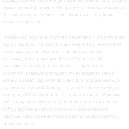
видавці України” та Foreningen Ukrainian Media Fund Nordic в
рамках реалізації проєкту Хаб підтримки регіональних медіа.
Погляди авторів не обов'язково збігаються з офіційною
позицією партнерів
Незалежний новинний портал з оперативним висвітленням
подій у Тернополі та області. Сайт новин №1 у Тернополі за
розміром аудиторії. Новини створюються для Вас
мультимедійною редакцією RIA та 20minut.ua. Ми
висвітлюємо важливі та цікаві події, людей, життя
Тернополя. Редакція запрошує читачів додавати власні
новини в розділ "Від читачів". Сайт 20minut.ua входить до
видавничої групи RIA Media, яка також є частиною Медіа
корпорації RIA © 20minut.ua. Усі права захищені. Будь-яка
публiкацiя, передрук чи наступне поширення матеріалів
сайту у друкованих або електронних засобах масової
інформації можлива винятково у разі письмового дозволу
правовласника.