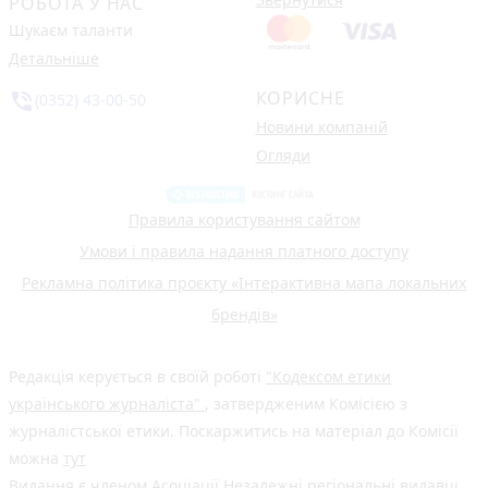
РОБОТА У НАС
Шукаєм таланти
Детальніше
КОРИСНЕ
phone_in_talk
(0352) 43-00-50
Новини компаній
Огляди
Правила користування сайтом
Умови і правила надання платного доступу
Рекламна політика проєкту «Інтерактивна мапа локальних
брендів»
Редакція керується в своїй роботі
"Кодексом етики
українського журналіста"
, затвердженим Комісією з
журналістської етики. Поскаржитись на матеріал до Комісії
можна
тут
Видання є членом
Асоціації Незалежні регіональні видавці