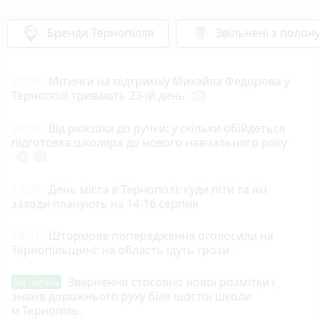
Бренди Тернопілля
Звільнені з полон
21:00
Мітинги на підтримку Михайла Федорова у
Тернополі тривають 23-ій день
photo_camera
20:00
Від рюкзака до ручки: у скільки обійдеться
підготовка школяра до нового навчального року
play_circle_filled
photo_camera
19:00
День міста в Тернополі: куди піти та які
заходи планують на 14-16 серпня
18:01
Штормове попередження оголосили на
Тернопільщині: на область ідуть грози
Звернення стосовно нової розмітки і
Від читача
знаків дорожнього руху біля шостої школи
м.Тернопіль.