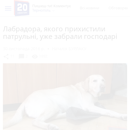
Пишеш ти! Коментує
Всі новини
Обговорен
Тернопіль
Лабрадора, якого прихистили
патрульні, уже забрали господарі
30 листопада 2018 р.
Наталія БУРЛАКУ
chat_bubble
share
visibility
11
2
1892