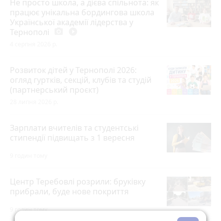
Не просто школа, а дієва спільнота: як
працює унікальна бордингова школа
Української академії лідерства у
Тернополі
photo_camera
play_circle_filled
4 серпня 2026 р.
Розвиток дітей у Тернополі 2026:
огляд гуртків, секцій, клубів та студій
(партнерський проєкт)
28 липня 2026 р.
Зарплати вчителів та студентські
стипендії підвищать з 1 вересня
9 годин тому
Центр Теребовлі розрили: бруківку
прибрали, буде нове покриття
9 годин тому