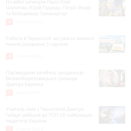
На війні загинули Герої Олег
Шелетин, Юрій Пушкар, Петро Федів
та Володимир Паламарчук
24
5 серпня 2026 р.
Робота в Тернополі: актуальні вакансії
тижня (оновлено 5 серпня)
20
5 серпня 2026 р.
Підтвердили загибель уродженця
Великоберезовицької громади
Дмитра Березка
17
Вчора о 09:00
Учитель хімії з Тернополя Дмитро
Гайдук увійшов до ТОП-50 найкращих
педагогів України
15
5 серпня 2026 р.