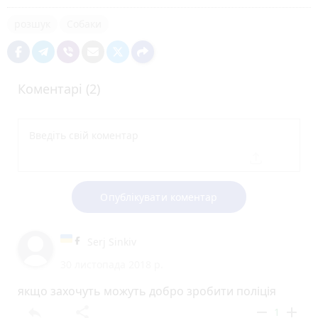
розшук
Собаки
Коментарі (2)
Опублікувати коментар
Serj Sinkiv
30 листопада 2018 р.
якщо захочуть можуть добро зробити поліція
reply
share
remove
add
1