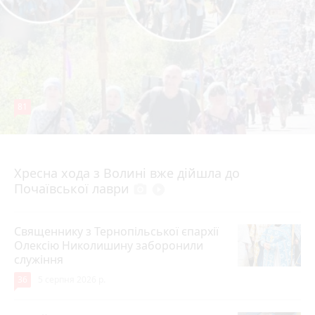
81
4 серпня 2026 р.
Хресна хода з Волині вже дійшла до
Почаївської лаври
photo_camera
play_circle_filled
Священнику з Тернопільської єпархії
Олексію Николишину заборонили
служіння
36
5 серпня 2026 р.