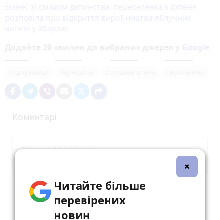
Бізнес зі смаком дитинства: переселенка з Ірпеня
розповіла про відкриття виробництва яблучних
чипсів у Збаражі
Додайте 20 хвилин до вибраних джерел у
Google
підприємці
Тернопіль
Успішна жінка
Герої війни
Коментарі
×
Читайте більше
Опублікувати коментар
перевірених
новин