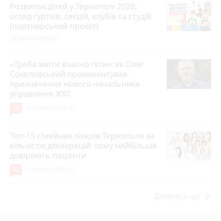
Розвиток дітей у Тернополі 2026:
огляд гуртків, секцій, клубів та студій
(партнерський проєкт)
28 липня 2026 р.
«Треба вміти вчасно піти»: як Олег
Соколовський прокоментував
призначення нового начальника
управління ЖКГ
24
3 серпня 2026 р.
Топ-15 сімейних лікарів Тернополя за
кількістю декларацій: кому найбільше
довіряють пацієнти
30
1 серпня 2026 р.
keyboard_arrow_right
Дивитись ще