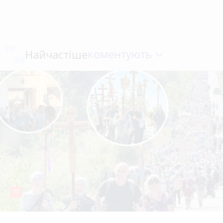
коментують
Найчастіше
77