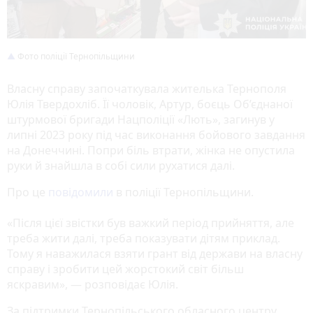
Фото поліції Тернопільщини
Власну справу започаткувала жителька Тернополя
Юлія Твердохліб. Її чоловік, Артур, боєць Об’єднаної
штурмової бригади Нацполіції «Лють», загинув у
липні 2023 року під час виконання бойового завдання
на Донеччині. Попри біль втрати, жінка не опустила
руки й знайшла в собі сили рухатися далі.
Про це
повідомили
в поліції Тернопільщини.
«Після цієї звістки був важкий період прийняття, але
треба жити далі, треба показувати дітям приклад.
Тому я наважилася взяти грант від держави на власну
справу і зробити цей жорстокий світ більш
яскравим», — розповідає Юлія.
За підтримки Тернопільського обласного центру