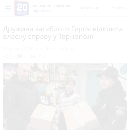
Пишеш ти! Коментує
Всі новини
Обговорен
Тернопіль
Дружина загиблого Героя відкрила
власну справу у Тернополі
9 березня 2026 р.
Діана Олійник
chat_bubble
share
visibility
0
0
1054