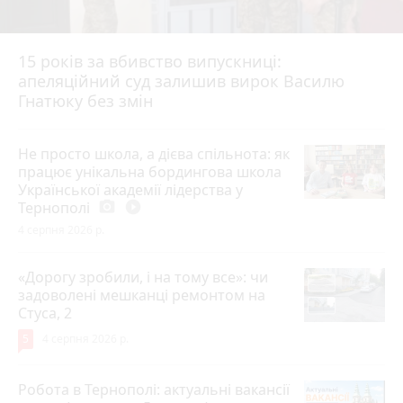
15 років за вбивство випускниці:
апеляційний суд залишив вирок Василю
Гнатюку без змін
Не просто школа, а дієва спільнота: як
працює унікальна бордингова школа
Української академії лідерства у
Тернополі
photo_camera
play_circle_filled
4 серпня 2026 р.
«Дорогу зробили, і на тому все»: чи
задоволені мешканці ремонтом на
Стуса, 2
5
4 серпня 2026 р.
Робота в Тернополі: актуальні вакансії