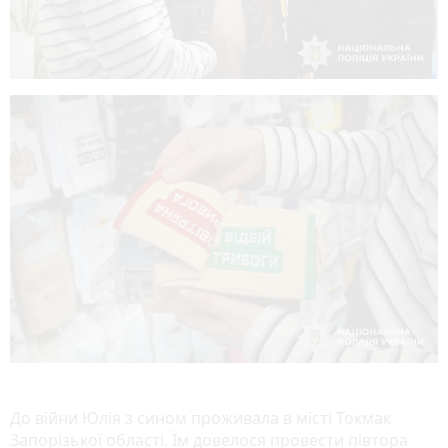
До війни Юлія з сином проживала в місті Токмак
Запорізької області. Їм довелося провести півтора