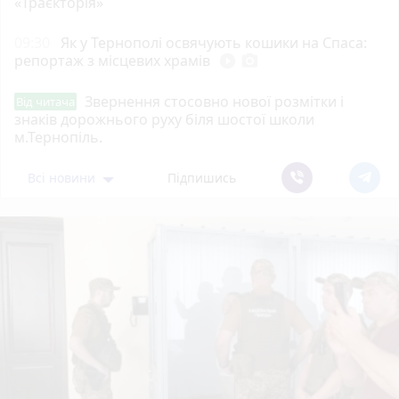
«Траєкторія»
09:30
Як у Тернополі освячують кошики на Спаса:
репортаж з місцевих храмів
play_circle_filled
photo_camera
Звернення стосовно нової розмітки і
Від читача
знаків дорожнього руху біля шостої школи
м.Тернопіль.
Всі новини
Підпишись