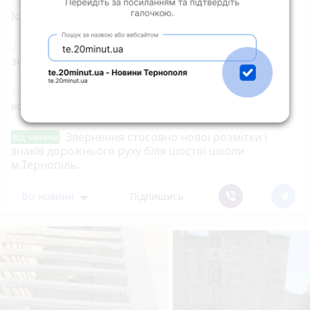
09:00
Тернопільщина втратила Героїв Андрія
Іскоростенського та Володимира Дичка
21:00
Оренда квартир без ріелторів: чи реально
знайти житло в Тернополі
20:03
Вдарив поліцейського гирею по голові. Суд
конфіскував металевий спортінвентар
Звернення стосовно нової розмітки і
Від читача
знаків дорожнього руху біля шостої школи
м.Тернопіль.
Всі новини
Підпишись