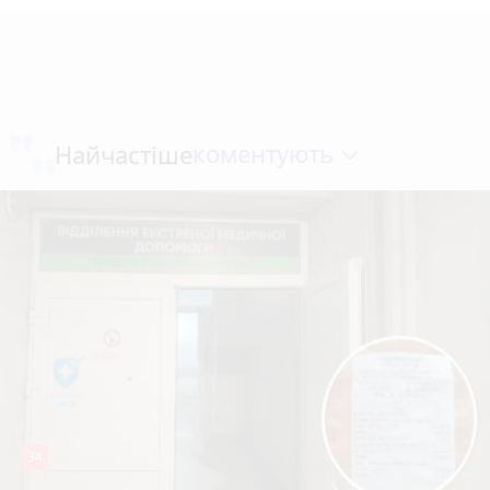
коментують
Найчастіше
34