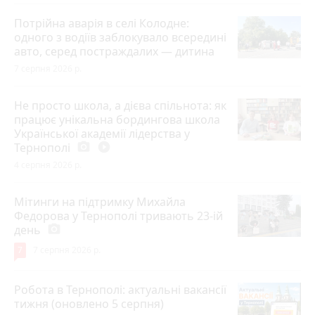
Потрійна аварія в селі Колодне:
одного з водіїв заблокувало всередині
авто, серед постраждалих — дитина
7 серпня 2026 р.
Не просто школа, а дієва спільнота: як
працює унікальна бордингова школа
Української академії лідерства у
Тернополі
photo_camera
play_circle_filled
4 серпня 2026 р.
Мітинги на підтримку Михайла
Федорова у Тернополі тривають 23-ій
день
photo_camera
7
7 серпня 2026 р.
Робота в Тернополі: актуальні вакансії
тижня (оновлено 5 серпня)