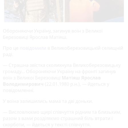
Обороняючи Україну, загинув воїн з Великої
Березовиці Ярослав Матіяш.
Про це
повідомили
в Великоберезовицькій селищній
раді.
— Страшна звістка сколихнула Великоберезовицьку
громаду… Обороняючи Україну на фронті загинув
воїн з Великої Березовиці
Матіяш Ярослав
Володимирович
(22.01.1980 р.н.), — йдеться у
повідомленні.
У воїна залишились мама та дві доньки.
— Висловлюємо щирі співчуття рідним та близьким,
разом з вами розділяємо страшний біль втрати і
скорботи, — йдеться у тексті співчуття.