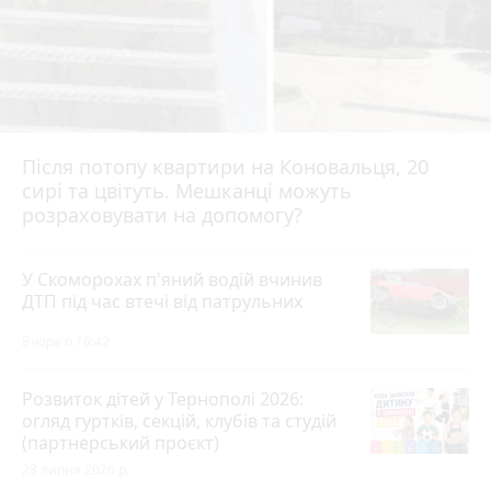
Після потопу квартири на Коновальця, 20
сирі та цвітуть. Мешканці можуть
розраховувати на допомогу?
У Скоморохах п'яний водій вчинив
ДТП під час втечі від патрульних
Вчора о 16:42
Розвиток дітей у Тернополі 2026:
огляд гуртків, секцій, клубів та студій
(партнерський проєкт)
28 липня 2026 р.