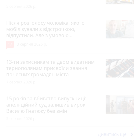
5 серпня 2026 р.
Після розголосу чоловіка, якого
мобілізували з відстрочкою,
відпустили. Але з умовою…
17
3 серпня 2026 р.
13-ти захисникам та двом видатним
тернополянам присвоїли звання
почесних громадян міста
7 серпня 2026 р.
15 років за вбивство випускниці:
апеляційний суд залишив вирок
Василю Гнатюку без змін
5 серпня 2026 р.
keyboard_arrow_right
Дивитись ще