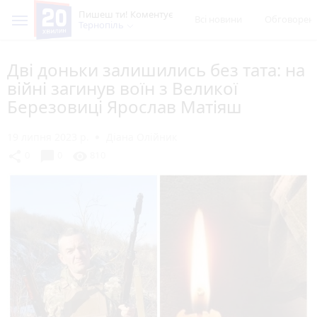
Пишеш ти! Коментує
Всі новини
Обговорен
Тернопіль
Дві доньки залишились без тата: на
війні загинув воїн з Великої
Березовиці Ярослав Матіяш
19 липня 2023 р.
Діана Олійник
chat_bubble
share
visibility
0
0
810