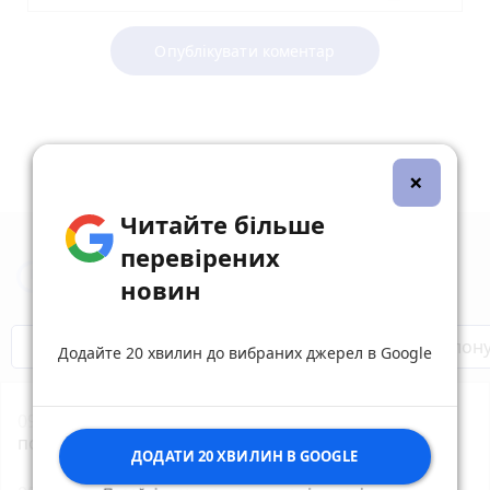
Опублікувати коментар
×
Читайте більше
перевірених
Новини Тернополя за сьогодні
новин
Бренди Тернопілля
Звільнені з полон
Додайте 20 хвилин до вибраних джерел в Google
09:29
росія завдала масованого удару по Одесі, є
постраждалі
photo_camera
ДОДАТИ 20 ХВИЛИН В GOOGLE