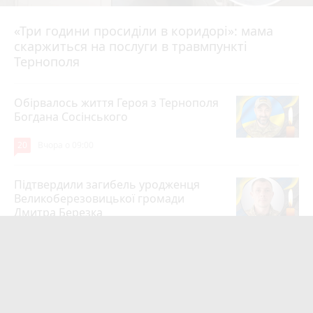
«Три години просиділи в коридорі»: мама
Вчора о 13:05
скаржиться на послуги в травмпункті
Тернополя
Обірвалось життя Героя з Тернополя
Богдана Сосінського
20
Вчора о 09:00
Підтвердили загибель уродженця
Великоберезовицької громади
Дмитра Березка
17
6 серпня 2026 р.
Вдарив поліцейського гирею по
голові. Суд конфіскував металевий
спортінвентар