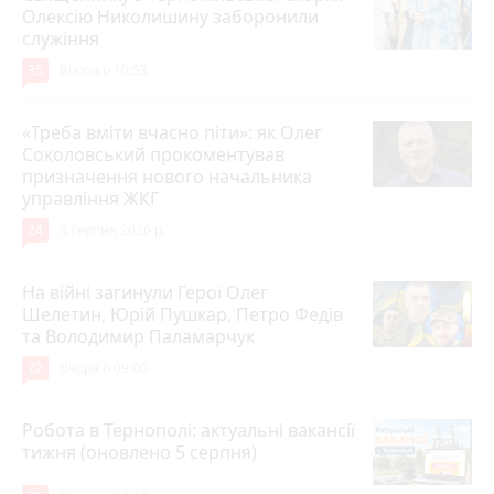
Олексію Николишину заборонили
служіння
35
Вчора о 10:53
«Треба вміти вчасно піти»: як Олег
Соколовський прокоментував
призначення нового начальника
управління ЖКГ
24
3 серпня 2026 р.
На війні загинули Герої Олег
Шелетин, Юрій Пушкар, Петро Федів
та Володимир Паламарчук
22
Вчора о 09:00
Робота в Тернополі: актуальні вакансії
тижня (оновлено 5 серпня)