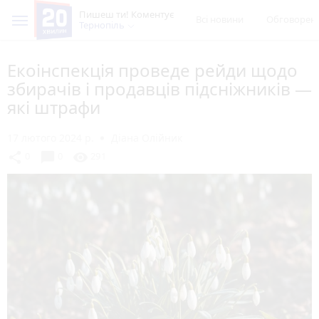
Пишеш ти! Коментує
Всі новини
Обговорен
Тернопіль
Екоінспекція проведе рейди щодо
збирачів і продавців підсніжників —
які штрафи
17 лютого 2024 р.
Діана Олійник
chat_bubble
share
visibility
0
0
291