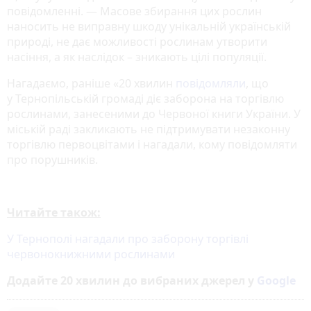
повідомленні. — Масове збирання цих рослин
наносить не виправну шкоду унікальній українській
природі, не дає можливості рослинам утворити
насіння, а як наслідок – зникають цілі популяції.
Нагадаємо, раніше «20 хвилин
повідомляли
, що
у Тернопільській громаді діє заборона на торгівлю
рослинами, занесеними до Червоної книги України. У
міській раді закликають не підтримувати незаконну
торгівлю первоцвітами і нагадали, кому повідомляти
про порушників.
Читайте також:
У Тернополі нагадали про заборону торгівлі
червонокнижними рослинами
Додайте 20 хвилин до вибраних джерел у
Google