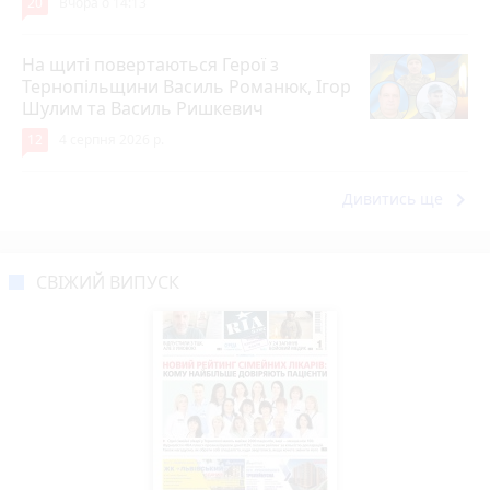
20
Вчора о 14:13
На щиті повертаються Герої з
Тернопільщини Василь Романюк, Ігор
Шулим та Василь Ришкевич
12
4 серпня 2026 р.
keyboard_arrow_right
Дивитись ще
СВІЖИЙ ВИПУСК