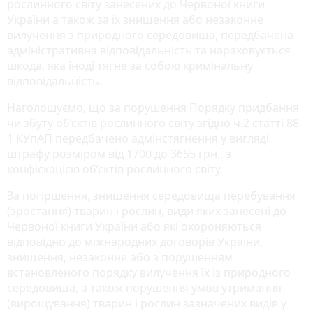
рослинного світу занесених до Червоної книги
України а також за їх знищення або незаконне
вилучення з природного середовища, передбачена
адміністративна відповідальність та нараховується
шкода, яка іноді тягне за собою кримінальну
відповідальність.
Наголошуємо, що за порушення Порядку придбання
чи збуту об’єктів рослинного світу згідно ч.2 статті 88-
1 КУпАП передбачено адмінстягнення у вигляді
штрафу розміром від 1700 до 3655 грн., з
конфіскацією об’єктів рослинного світу.
За погіршення, знищення середовища перебування
(зростання) тварин і рослин, види яких занесені до
Червоної книги України або які охороняються
відповідно до міжнародних договорів України,
знищення, незаконне або з порушенням
встановленого порядку вилучення їх із природного
середовища, а також порушення умов утримання
(вирощування) тварин і рослин зазначених видів у