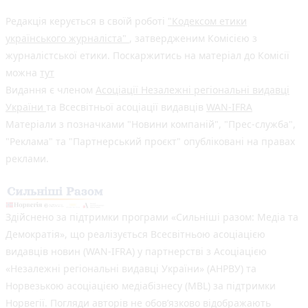
Редакція керується в своїй роботі
"Кодексом етики
українського журналіста"
, затвердженим Комісією з
журналістської етики. Поскаржитись на матеріал до Комісії
можна
тут
Видання є членом
Асоціації Незалежні регіональні видавці
України
та Всесвітньої асоціації видавців
WAN-IFRA
Матеріали з позначками "Новини компаній", "Прес-служба",
"Реклама" та "Партнерський проєкт" опубліковані на правах
реклами.
Здійснено за підтримки програми «Сильніші разом: Медіа та
Демократія», що реалізується Всесвітньою асоціацією
видавців новин (WAN-IFRA) у партнерстві з Асоціацією
«Незалежні регіональні видавці України» (АНРВУ) та
Норвезькою асоціацією медіабізнесу (MBL) за підтримки
Норвегії. Погляди авторів не обов’язково відображають