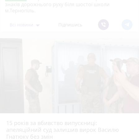
знаків дорожнього руху біля шостої школи
м.Тернопіль.
Всі новини
Підпишись
15 років за вбивство випускниці:
апеляційний суд залишив вирок Василю
Гнатюку без змін