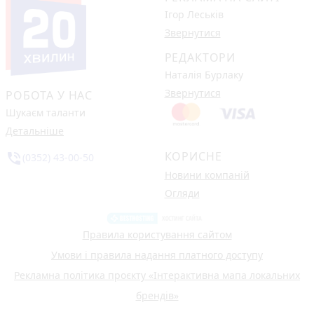
Ігор Леськів
Звернутися
РЕДАКТОРИ
Наталія Бурлаку
Звернутися
РОБОТА У НАС
Шукаєм таланти
Детальніше
КОРИСНЕ
phone_in_talk
(0352) 43-00-50
Новини компаній
Огляди
Правила користування сайтом
Умови і правила надання платного доступу
Рекламна політика проєкту «Інтерактивна мапа локальних
брендів»