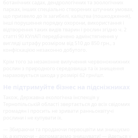
ботанічних садах, дендрологічних та зоологічних
парках, інших спеціально створених штучних умовах,
що призвело до їх загибелі, каліцтва (пошкодження),
інші порушення порядку охорони, використання і
відтворення таких видів тварин і рослин згідно ч. 2
статті 90 КУпАП передбачено адмінстягнення у
вигляді штрафу розміром від 510 до 850 грн., з
конфіскацією незаконно добутого.
Крім того за незаконне вилучення червонокнижних
рослин з природного середовища та їх знищення
нараховується шкода у розмірі 62 грн/шт.
Не підтримуйте бізнес на підсніжниках
Також, Державна екологічна інспекція у
Тернопільській області звертається до всіх свідомих
громадян і просить не зривати ранньоквітучі
рослини і не купувати їх.
— Збираючи та продаючи первоцвіти ми знищуємо
їх, а купуючи – допомагаємо знищувати! — йдеться у