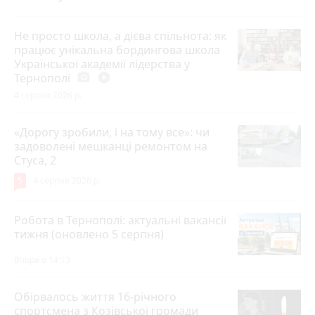
Не просто школа, а дієва спільнота: як
працює унікальна бордингова школа
Української академії лідерства у
Тернополі
photo_camera
play_circle_filled
4 серпня 2026 р.
«Дорогу зробили, і на тому все»: чи
задоволені мешканці ремонтом на
Стуса, 2
5
4 серпня 2026 р.
Робота в Тернополі: актуальні вакансії
тижня (оновлено 5 серпня)
Вчора о 14:13
Обірвалось життя 16-річного
спортсмена з Козівської громади