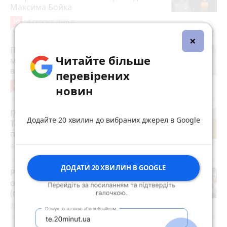
Максима Бойка
10
4 серпня 2026 р.
×
Після розголосу чоловіка, якого
Читайте більше
мобілізували з відстрочкою,
відпустили. Але з умовою…
перевірених
9
3 серпня 2026 р.
новин
Після пекельної спеки на
Додайте 20 хвилин до вибраних джерел в Google
Тернопільщину прийдуть грози:
прогноз погоди на 5-7 серпня
4 серпня 2026 р.
ДОДАТИ 20 ХВИЛИН В GOOGLE
Розвиток дітей у Тернополі 2026:
огляд гуртків, секцій, клубів та студій
(партнерський проєкт)
28 липня 2026 р.