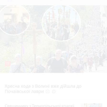
77
4 серпня 2026 р.
Хресна хода з Волині вже дійшла до
Почаївської лаври
photo_camera
play_circle_filled
Священнику з Тернопільської єпархії