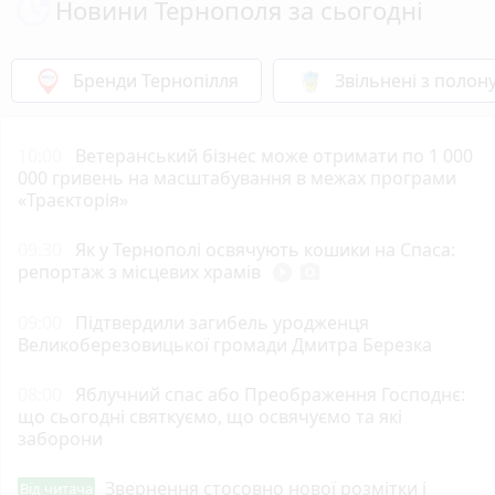
Новини Тернополя за сьогодні
Бренди Тернопілля
Звільнені з полон
10:00
Ветеранський бізнес може отримати по 1 000
000 гривень на масштабування в межах програми
«Траєкторія»
09:30
Як у Тернополі освячують кошики на Спаса:
репортаж з місцевих храмів
play_circle_filled
photo_camera
09:00
Підтвердили загибель уродженця
Великоберезовицької громади Дмитра Березка
08:00
Яблучний спас або Преображення Господнє:
що сьогодні святкуємо, що освячуємо та які
заборони
Звернення стосовно нової розмітки і
Від читача