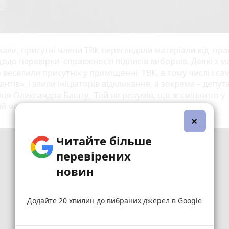
кали, присутні члени ТВК переглядали матеріали від пра
щодо перевірки справжності підписів виборців. Деякі з м
 веселили присутніх у приміщенні ТВК, в тому числі і са
антів», і злили ініціаторів відкликання, а зокрема – депут
вця Олександра Башту. Той не розумів, що ж смішного у
ій членами ТВК інформації бачили присутні.
×
Читайте більше
перевірених
новин
Додайте 20 хвилин до вибраних джерел в Google