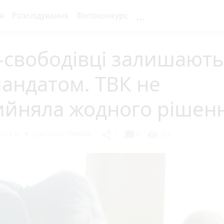
...
я
Розслідування
Фотоконкурс
-свободівці залишають
андатом. ТВК не
ийняла жодного рішен
017 р.
Світлана ГРИВАС
chat_bubble
share
visibility
1
0
353