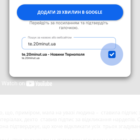
ДОДАТИ 20 ХВИЛИН В GOOGLE
, що, приміром, мала на увазі людина – ставила підпис з
матеріалах, дехто ставив підпис за відкликання нардепів.
на підтверджує, що хоче відкликати усіх трьох згадуван
борці чітко вказували на підтримку відкликання якого де