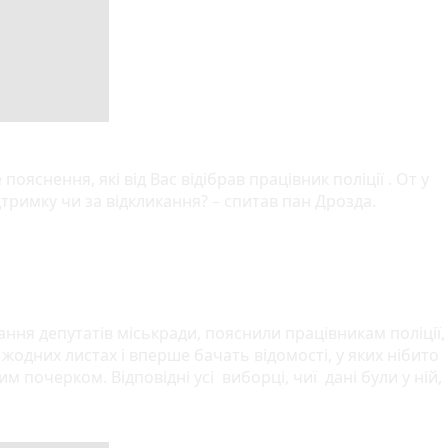
ояснення, які від Вас відібрав працівник поліції . От у
ідтримку чи за відкликання? – спитав пан Дрозда.
икання депутатів міськради, пояснили працівникам поліції,
 жодних листах і вперше бачать відомості, у яких нібито
м почерком. Відповідні усі виборці, чиї дані були у ній,