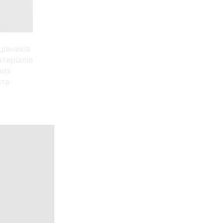
цівників
атеріалів
мих
ата-