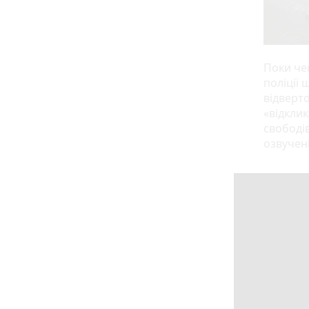
Поки че
поліції 
відверто
«відклик
свободі
озвучен