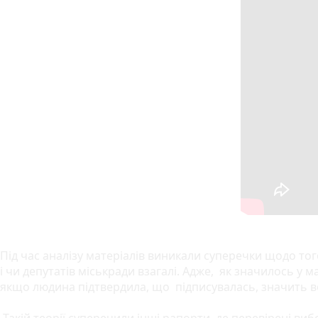
Під час аналізу матеріалів виникали суперечки щодо того
і чи депутатів міськради взагалі. Адже, як значилось у 
якщо людина підтвердила, що підписувалась, значить во
Такій теорії суперечили інші рапорти, де перевірені ви