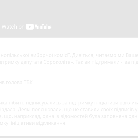
нопільської виборчої комісії. Дивіться, читаємо ми Ваше п
підтримку депутата Сороколіта». Так ви підтримали - за п
нив голова ТВК
, яка нібито підписувались за підтримку ініціативи відкл
адала. Деякі пояснювали, що не ставили своїх підписів у
те, що, наприклад, одна із відомостей була заповнена одни
имку ініціативи відкликання.