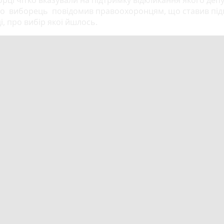
кщо виборець повідомив правоохоронцям, що ставив підп
, про вибір якої йшлось.