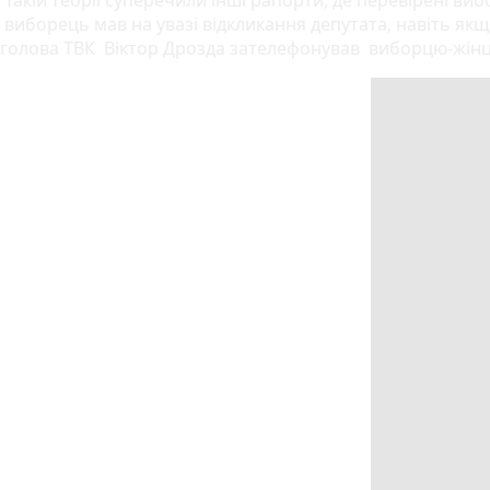
виборець мав на увазі відкликання депутата, навіть я
голова ТВК Віктор Дрозда зателефонував виборцю-жінці