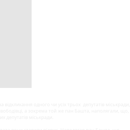
а відкликання одного чи усіх трьох депутатів міськради,
 Свободівці, а зокрема той же пан Башта, наполягали, що,
их депутатів міськради.
путата вони ставили підпис. Наполягав пан Башта, що