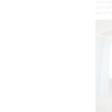
питання.
двогодин
могло бу