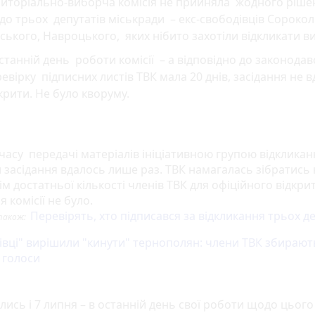
риторіально-виборча комісія не прийняла жодного ріше
о трьох депутатів міськради – екс-свободівців Сороколі
ського, Навроцького, яких нібито захотіли відкликати в
станній день роботи комісії – а відповідно до законодав
евірку підписних листів ТВК мала 20 днів, засідання не 
крити. Не було кворуму.
 часу передачі матеріалів ініціативною групою відкликан
 засідання вдалось лише раз. ТВК намагалась зібратись 
тім достатньої кількості членів ТВК для офіційного відкри
я комісії не було.
Перевірять, хто підписався за відкликання трьох д
також:
івці" вирішили "кинути" тернополян: члени ТВК збирают
 голоси
лись і 7 липня – в останній день свої роботи щодо цього