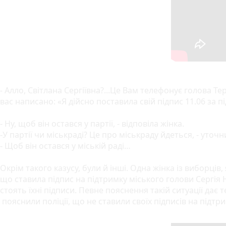
- Алло, Світлана Сергіївна?...Це Вам телефонує голова Тер
вас написано: «Я дійсно поставила свій підпис 11.06 за 
- Ну, щоб він остався у партії, - відповіла жінка.
-У партії чи міськраді? Це про міськраду йдеться, - уточ
- Щоб він остався у міській раді…
Окрім такого казусу, були й інші. Одна жінка із виборців
що ставила підпис на підтримку міського голови Сергія Н
стоять їхні підписи. Певне пояснення такій ситуації дає 
пояснили поліції, що не ставили своїх підписів на підтр