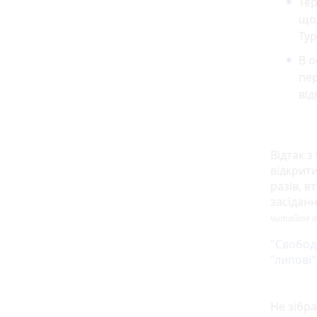
Те
щод
Тур
В о
пер
від
Відтак з
відкрити
разів, в
засіданн
читайте 
"Свобод
"липові"
Не зібра