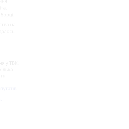
ння
та,
иборці.
ства на
вдалось
ня у ТВК,
кілька
ття
епутатів
ь