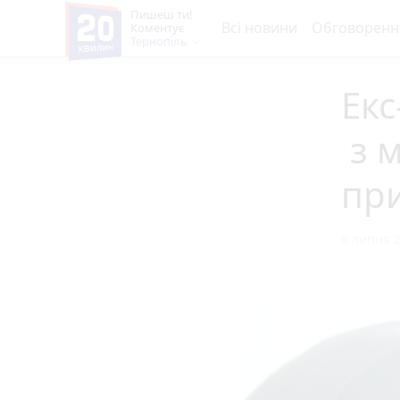
Пишеш ти!
Всі новини
Обговоренн
Коментує
Тернопіль
Екс
з м
пр
8 липня 2