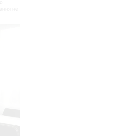
го
дання не