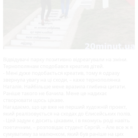
Відвідувачі парку позитивно відреагували на зміни.
Тернополянам сподобався креатив дітей.
- Мені дуже подобається креатив, тому я одразу
звернула увагу на ці сходи, – каже тернополянка
Наталія. Найбільше мене вразила глибина цитати.
Раніше такого не бачила. Мене це надихає
створювати щось цікаве.
Нагадаємо, що це вже не перший художній проект,
який реалізовується на сходах до Єлисейських полів.
- Цей задум є досить цікавим, і в якомусь роді навіть
поетичним, – розповідає студент Сергій. – Але все ж я
сумуватиму за малюнком, який був раніше на цих