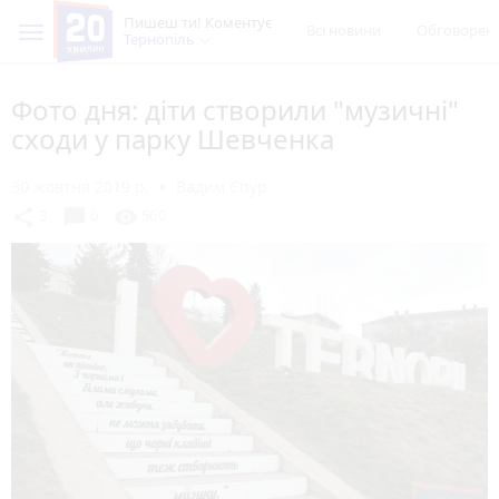
Пишеш ти! Коментує
Всі новини
Обговорен
Тернопіль
Фото дня: діти створили "музичні"
сходи у парку Шевченка
30 жовтня 2019 р.
Вадим Єпур
chat_bubble
share
visibility
3
0
560