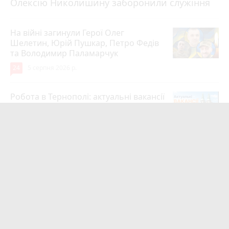
Олексію Николишину заборонили служіння
На війні загинули Герої Олег
Шелетин, Юрій Пушкар, Петро Федів
та Володимир Паламарчук
24
5 серпня 2026 р.
Робота в Тернополі: актуальні вакансії
тижня (оновлено 5 серпня)
20
5 серпня 2026 р.
Підтвердили загибель уродженця
Великоберезовицької громади
Дмитра Березка
17
Вчора о 09:00
Учитель хімії з Тернополя Дмитро