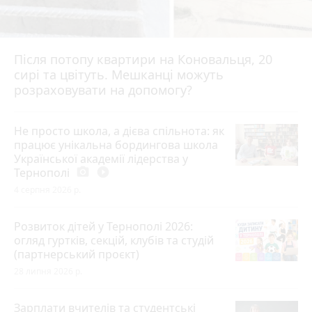
Після потопу квартири на Коновальця, 20
сирі та цвітуть. Мешканці можуть
розраховувати на допомогу?
Не просто школа, а дієва спільнота: як
працює унікальна бордингова школа
Української академії лідерства у
Тернополі
photo_camera
play_circle_filled
4 серпня 2026 р.
Розвиток дітей у Тернополі 2026:
огляд гуртків, секцій, клубів та студій
(партнерський проєкт)
28 липня 2026 р.
Зарплати вчителів та студентські