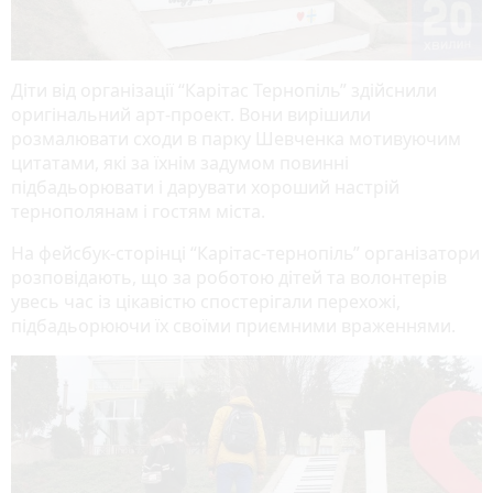
Діти від організації “Карітас Тернопіль” здійснили
оригінальний арт-проект. Вони вирішили
розмалювати сходи в парку Шевченка мотивуючим
цитатами, які за їхнім задумом повинні
підбадьорювати і дарувати хороший настрій
тернополянам і гостям міста.
На фейсбук-сторінці “Карітас-тернопіль” організатори
розповідають, що за роботою дітей та волонтерів
увесь час із цікавістю спостерігали перехожі,
підбадьорюючи їх своїми приємними враженнями.