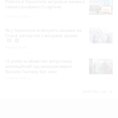
Робота в Тернополі: актуальні вакансії
тижня (оновлено 5 серпня)
5 серпня 2026 р.
Як у Тернополі освячують кошики на
Спаса: репортаж з місцевих храмів
photo_camera
play_circle_filled
Вчора о 09:30
15 років за вбивство випускниці:
апеляційний суд залишив вирок
Василю Гнатюку без змін
5 серпня 2026 р.
keyboard_arrow_right
Дивитись ще