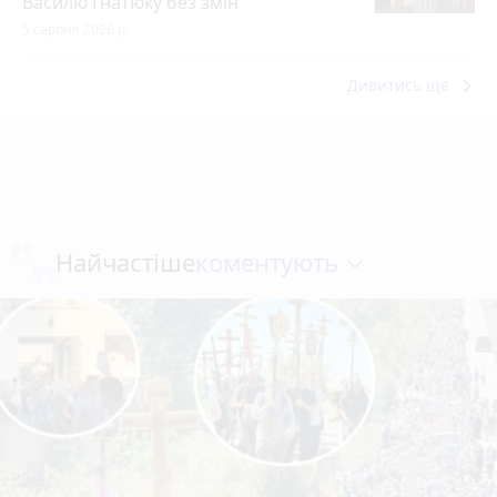
Василю Гнатюку без змін
5 серпня 2026 р.
keyboard_arrow_right
Дивитись ще
коментують
Найчастіше