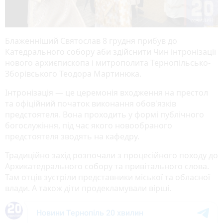
Блаженніший Святослав 8 грудня прибув до
Катедрального собору аби здійснити Чин інтронізації
нового архиєпископа і митрополита Тернопільсько-
Зборівського Теодора Мартинюка.
Інтронізація — це церемонія входження на престол
та офіційний початок виконання обов'язків
предстоятеля. Вона проходить у формі публічного
богослужіння, під час якого новообраного
предстоятеля зводять на кафедру.
Традиційно захід розпочали з процесійного походу до
Архикатедрального собору та привітального слова.
Там отців зустріли представники міської та обласної
влади. А також діти продекламували вірші.