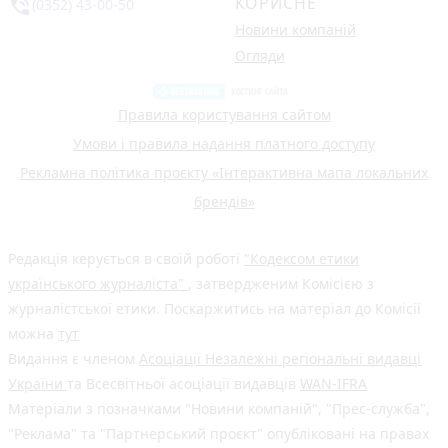
КОРИСНЕ
phone_in_talk
(0352) 43-00-50
Новини компаній
Огляди
Правила користування сайтом
Умови і правила надання платного доступу
Рекламна політика проєкту «Інтерактивна мапа локальних
брендів»
Редакція керується в своїй роботі
"Кодексом етики
українського журналіста"
, затвердженим Комісією з
журналістської етики. Поскаржитись на матеріал до Комісії
можна
тут
Видання є членом
Асоціації Незалежні регіональні видавці
України
та Всесвітньої асоціації видавців
WAN-IFRA
Матеріали з позначками "Новини компаній", "Прес-служба",
"Реклама" та "Партнерський проєкт" опубліковані на правах