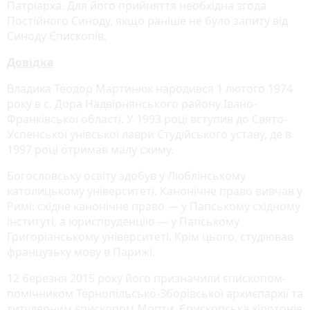
Патріарха. Для його прийняття необхідна згода
Постійного Синоду, якщо раніше не було запиту від
Синоду Єпископів.
Довідка
Владика Теодор Мартинюк народився 1 лютого 1974
року в с. Дора Надвірнянського району Івано-
Франківської області. У 1993 році вступив до Свято-
Успенської унівської лаври Студійського уставу, де в
1997 році отримав малу схиму.
Богословську освіту здобув у Люблінському
католицькому університеті. Канонічне право вивчав у
Римі: східне канонічне право — у Папському східному
інституті, а юриспруденцію — у Папському
Григоріанському університеті. Крім цього, студіював
французьку мову в Парижі.
12 березня 2015 року його призначили єпископом-
помічником Тернопільсько-Зборівської архиєпархії та
титулярним єпископом Мопти. Єпископська хіротонія