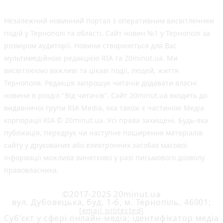
Незалежний новинний портал з оперативним висвітленням
подій у Тернополі та області. Сайт новин №1 у Тернополі за
розміром аудиторії. Новини створюються для Вас
мультимедійною редакцією RIA та 20minut.ua. Ми
висвітлюємо важливі та цікаві події, людей, життя
Тернополя. Редакція запрошує читачів додавати власні
новини в розділ "Від читачів". Сайт 20minut.ua входить до
видавничої групи RIA Media, яка також є частиною Медіа
корпорації RIA © 20minut.ua. Усі права захищені. Будь-яка
публiкацiя, передрук чи наступне поширення матеріалів
сайту у друкованих або електронних засобах масової
інформації можлива винятково у разі письмового дозволу
правовласника.
©2017-2025 20minut.ua
вул. Дубовецька, буд. 1-б, м. Тернопіль, 46001;
[email protected]
Cуб'єкт у сфері онлайн-медіа; ідентифікатор медіа