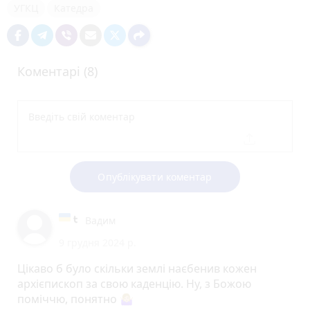
УГКЦ
Катедра
Коментарі (8)
Опублікувати коментар
Вадим
9 грудня 2024 р.
Цікаво б було скільки землі наєбенив кожен
архієпископ за свою каденцію. Ну, з Божою
поміччю, понятно 🤷🏼‍♀️