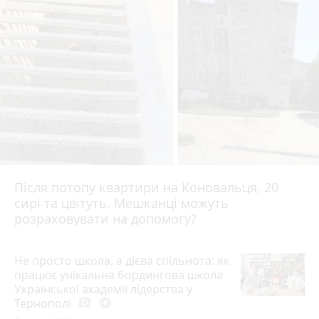
Після потопу квартири на Коновальця, 20
сирі та цвітуть. Мешканці можуть
розраховувати на допомогу?
Не просто школа, а дієва спільнота: як
працює унікальна бордингова школа
Української академії лідерства у
Тернополі
photo_camera
play_circle_filled