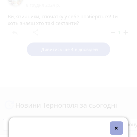
8 грудня 2024 р.
Ви, язичники, спочатку у себе розберіться! Ти
хоть знаєш хто такі сектанти?
reply
share
remove
add
1
Дивитись ще 4 відповідей
Новини Тернополя за сьогодні
Бренди Тернопілля
Звільнені з полон
×