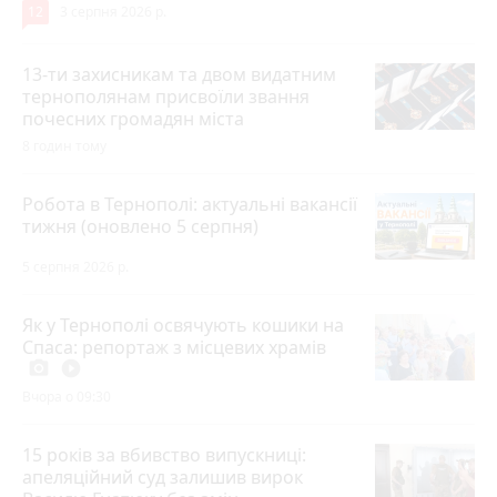
12
3 серпня 2026 р.
13-ти захисникам та двом видатним
тернополянам присвоїли звання
почесних громадян міста
8 годин тому
Робота в Тернополі: актуальні вакансії
тижня (оновлено 5 серпня)
5 серпня 2026 р.
Як у Тернополі освячують кошики на
Спаса: репортаж з місцевих храмів
photo_camera
play_circle_filled
Вчора о 09:30
15 років за вбивство випускниці:
апеляційний суд залишив вирок