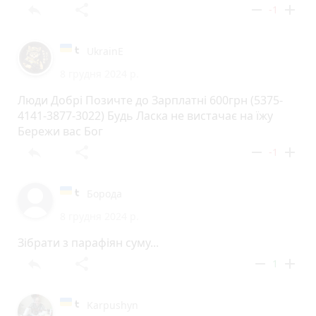
reply
share
remove
add
-1
UkrainE
8 грудня 2024 р.
Люди Добрі Позичте до Зарплатні 600грн (5375-
4141-3877-3022) Будь Ласка не вистачає на їжу
Бережи вас Бог
reply
share
remove
add
-1
Борода
8 грудня 2024 р.
Зібрати з парафіян суму...
reply
share
remove
add
1
Karpushyn