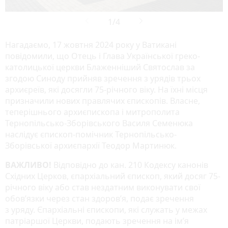
Нагадаємо, 17 жовтня 2024 року у Ватикані
повідомили, що Отець і Глава Української греко-
католицької церкви Блаженніший Святослав за
згодою Синоду прийняв зречення з урядів трьох
архиєреїв, які досягли 75-річного віку. На їхні місця
призначили нових правлячих єпископів. Власне,
теперішнього архиєпископа і митрополита
Тернопільсько-Зборівського Василя Семенюка
наслідує єпископ-помічник Тернопільсько-
Зборівської архиєпархії Теодор Мартинюк.
ВАЖЛИВО!
Відповідно до кан. 210 Кодексу канонів
Східних Церков, єпархіальний єпископ, який досяг 75-
річного віку або став нездатним виконувати свої
обов’язки через стан здоров’я, подає зречення
з уряду. Єпархіальні єпископи, які служать у межах
патріаршої Церкви, подають зречення на ім’я