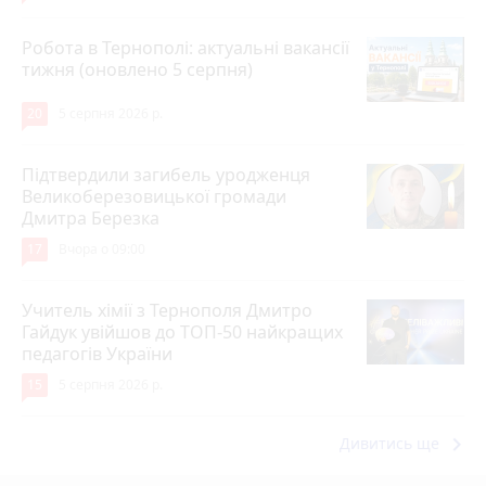
Робота в Тернополі: актуальні вакансії
тижня (оновлено 5 серпня)
20
5 серпня 2026 р.
Підтвердили загибель уродженця
Великоберезовицької громади
Дмитра Березка
17
Вчора о 09:00
Учитель хімії з Тернополя Дмитро
Гайдук увійшов до ТОП-50 найкращих
педагогів України
15
5 серпня 2026 р.
keyboard_arrow_right
Дивитись ще