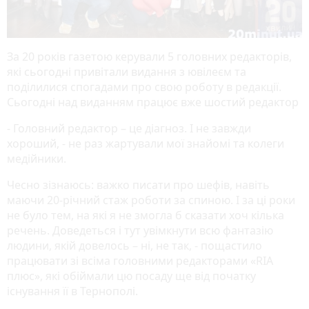
За 20 років газетою керували 5 головних редакторів,
які сьогодні привітали видання з ювілеєм та
поділилися спогадами про свою роботу в редакції.
Сьогодні над виданням працює вже шостий редактор
- Головний редактор – це діагноз. І не завжди
хороший, - не раз жартували мої знайомі та колеги
медійники.
Чесно зізнаюсь: важко писати про шефів, навіть
маючи 20-річний стаж роботи за спиною. І за ці роки
не було тем, на які я не змогла б сказати хоч кілька
речень. Доведеться і тут увімкнути всю фантазію
людини, якій довелось – ні, не так, - пощастило
працювати зі всіма головними редакторами «RIA
плюс», які обіймали цю посаду ще від початку
існування її в Тернополі.