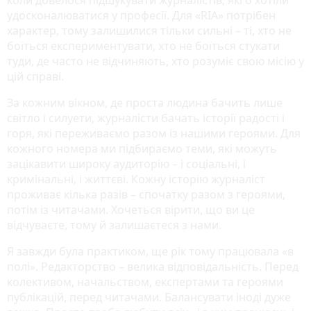
удосконалюватися у професії. Для «RIA» потрібен
характер, тому залишилися тільки сильні – ті, хто не
боїться експериментувати, хто не боїться стукати
туди, де часто не відчиняють, хто розуміє свою місію у
цій справі.
За кожним вікном, де проста людина бачить лише
світло і силуети, журналісти бачать історії радості і
горя, які переживаємо разом із нашими героями. Для
кожного номера ми підбираємо теми, які можуть
зацікавити широку аудиторію – і соціальні, і
кримінальні, і життєві. Кожну історію журналіст
проживає кілька разів – спочатку разом з героями,
потім із читачами. Хочеться вірити, що ви це
відчуваєте, тому й залишаєтеся з нами.
Я завжди була практиком, ще рік тому працювала «в
полі». Редакторство – велика відповідальність. Перед
колективом, начальством, експертами та героями
публікацій, перед читачами. Балансувати іноді дуже