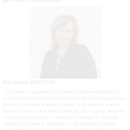
Наталка КОЛТУН:
- 20 років я працювала у різних радійних редакціях,
тому пропозиція очолити газетну була несподіваною.
Якщо із сайтами я мала справу, то з газетою важче.
Довго вчилася не називати редакцію студією, верстку
– монтажем, статтю – сюжетом, вникала у тонкощі
газетної справи. Я прийшла в час кадрової кризи,
коли довелося підшукувати журналістів, які б хотіли