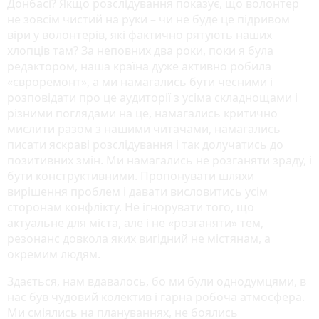
Донбасі? Якщо розслідування показує, що волонтер
не зовсім чистий на руки – чи не буде це підривом
віри у волонтерів, які фактично рятують наших
хлопців там? За неповних два роки, поки я була
редактором, наша країна дуже активно робила
«євроремонт», а ми намагались бути чесними і
розповідати про це аудиторії з усіма складнощами і
різними поглядами на це, намагались критично
мислити разом з нашими читачами, намагались
писати яскраві розслідування і так долучатись до
позитивних змін. Ми намагались не розганяти зраду, і
бути конструктивними. Пропонувати шляхи
вирішення проблем і давати висловитись усім
сторонам конфлікту. Не ігнорувати того, що
актуальне для міста, але і не «розганяти» тем,
резонанс довкола яких вигідний не містянам, а
окремим людям.
Здається, нам вдавалось, бо ми були однодумцями, в
нас був чудовий колектив і гарна робоча атмосфера.
Ми сміялись на плануваннях, не боялись