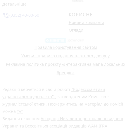
Детальніше
КОРИСНЕ
phone_in_talk
(0352) 43-00-50
Новини компаній
Огляди
Правила користування сайтом
Умови і правила надання платного доступу
Рекламна політика проєкту «Інтерактивна мапа локальних
брендів»
Редакція керується в своїй роботі
"Кодексом етики
українського журналіста"
, затвердженим Комісією з
журналістської етики. Поскаржитись на матеріал до Комісії
можна
тут
Видання є членом
Асоціації Незалежні регіональні видавці
України
та Всесвітньої асоціації видавців
WAN-IFRA