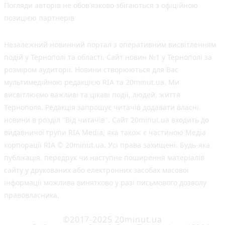
Погляди авторів не обов'язково збігаються з офіційною
позицією партнерів
Незалежний новинний портал з оперативним висвітленням
подій у Тернополі та області. Сайт новин №1 у Тернополі за
розміром аудиторії. Новини створюються для Вас
мультимедійною редакцією RIA та 20minut.ua. Ми
висвітлюємо важливі та цікаві події, людей, життя
Тернополя. Редакція запрошує читачів додавати власні
новини в розділ "Від читачів". Сайт 20minut.ua входить до
видавничої групи RIA Media, яка також є частиною Медіа
корпорації RIA © 20minut.ua. Усі права захищені. Будь-яка
публiкацiя, передрук чи наступне поширення матеріалів
сайту у друкованих або електронних засобах масової
інформації можлива винятково у разі письмового дозволу
правовласника.
©2017-2025 20minut.ua