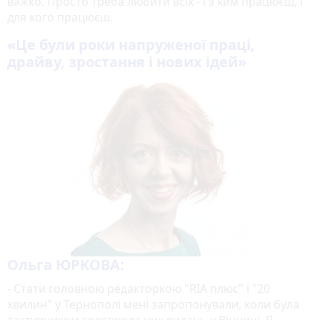
важко. Просто треба любити всіх - і з ким працюєш, і
для кого працюєш.
«
Це були роки напруженої праці,
драйву, зростання і нових ідей
»
Ольга ЮРКОВА:
- Стати головною редакторкою "RІА плюс" і "20
хвилин" у Тернополі мені запропонували, коли була
заступником головреда цих видань у Вінниці. Я