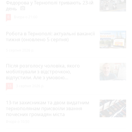
Федорова у Тернополі тривають 23-ій
день
photo_camera
6
Вчора о 21:00
Робота в Тернополі: актуальні вакансії
тижня (оновлено 5 серпня)
5 серпня 2026 р.
Після розголосу чоловіка, якого
мобілізували з відстрочкою,
відпустили. Але з умовою…
15
3 серпня 2026 р.
13-ти захисникам та двом видатним
тернополянам присвоїли звання
почесних громадян міста
Вчора о 10:50