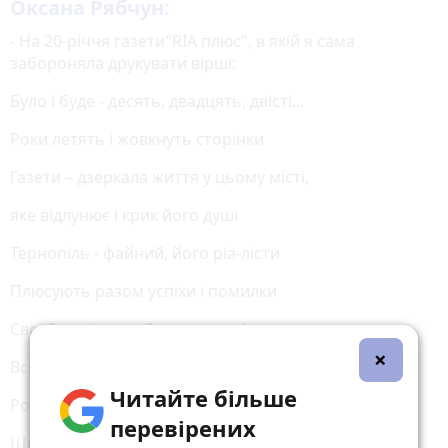
Оксана Рябчун:
- На 20-річчя газети"RIA плюс", в якій я сама
забороняла друкувати вірші:
Було і буде - десять, двадцять, двісті...
Роки летять і жовкнуть сторінки
Газети – дзеркала життя у цьому місті,
яке відлунює і крик його душі
Тернопіль - файний, його ріа-лісти
Плюсують разом успіхи і помилки
Свої й чужі, а особливо владні
×
Все витримають паперові терези...
Читайте більше
Років ще досить, будуть кращі, інші
перевірених
Ще не написані важливі всім рядки