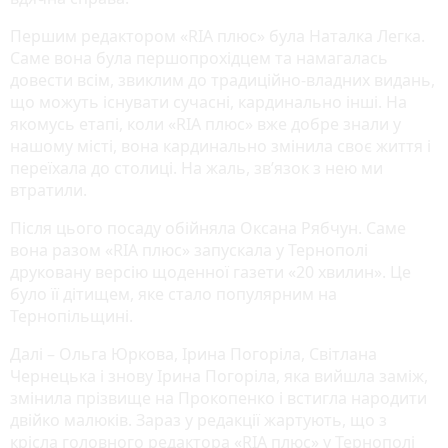
Першим редактором «RIA плюс» була Наталка Легка.
Саме вона була першопрохідцем та намагалась
довести всім, звиклим до традиційно-владних видань,
що можуть існувати сучасні, кардинально інші. На
якомусь етапі, коли «RIA плюс» вже добре знали у
нашому місті, вона кардинально змінила своє життя і
переїхала до столиці. На жаль, зв’язок з нею ми
втратили.
Після цього посаду обійняла Оксана Рябчун. Саме
вона разом «RIA плюс» запускала у Тернополі
друковану версію щоденної газети «20 хвилин». Це
було її дітищем, яке стало популярним на
Тернопільщині.
Далі – Ольга Юркова, Ірина Погоріла, Світлана
Чернецька і знову Ірина Погоріла, яка вийшла заміж,
змінила прізвище на Прокопенко і встигла народити
двійко малюків. Зараз у редакції жартують, що з
крісла головного редактора «RIA плюс» у Тернополі