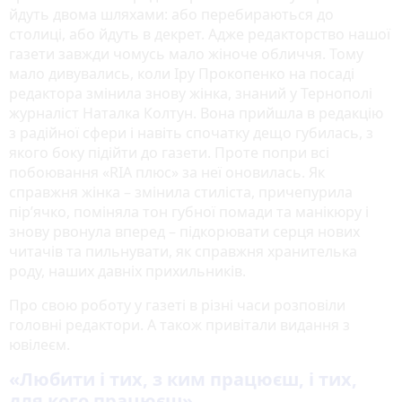
йдуть двома шляхами: або перебираються до
столиці, або йдуть в декрет. Адже редакторство нашої
газети завжди чомусь мало жіноче обличчя. Тому
мало дивувались, коли Іру Прокопенко на посаді
редактора змінила знову жінка, знаний у Тернополі
журналіст Наталка Колтун. Вона прийшла в редакцію
з радійної сфери і навіть спочатку дещо губилась, з
якого боку підійти до газети. Проте попри всі
побоювання «RIA плюс» за неї оновилась. Як
справжня жінка – змінила стиліста, причепурила
пір’ячко, поміняла тон губної помади та манікюру і
знову рвонула вперед – підкорювати серця нових
читачів та пильнувати, як справжня хранителька
роду, наших давніх прихильників.
Про свою роботу у газеті в різні часи розповіли
головні редактори. А також привітали видання з
ювілеєм.
«Любити і тих, з ким працюєш, і тих,
для кого працюєш»