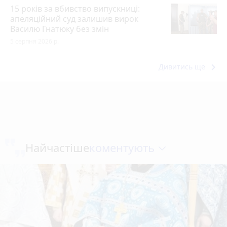
15 років за вбивство випускниці:
апеляційний суд залишив вирок
Василю Гнатюку без змін
5 серпня 2026 р.
keyboard_arrow_right
Дивитись ще
коментують
Найчастіше