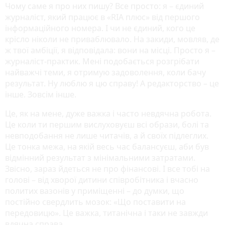
Чому саме я про них пишу? Все просто: я – єдиний
журналіст, який працює в «RIA плюс» від першого
інформаційного номера. І чи не єдиний, кого це
крісло ніколи не приваблювало. На закиди, мовляв, де
ж твої амбіції, я відповідала: вони на місці. Просто я –
журналіст-практик. Мені подобається розгрібати
найважчі теми, я отримую задоволення, коли бачу
результат. Ну люблю я цю справу! А редакторство – це
інше. Зовсім інше.
Це, як на мене, дуже важка і часто невдячна робота.
Це коли ти першим вислуховуєш всі образи, болі та
невподобання не лише читачів, а й своїх підлеглих.
Це тонка межа, на якій весь час балансуєш, аби був
відмінний результат з мінімальними затратами.
Звісно, зараз йдеться не про фінансові. І все тобі на
голові – від хворої дитини співробітника і вчасно
политих вазонів у приміщенні – до думки, що
постійно свердлить мозок: «Що поставити на
передовицю». Це важка, титанічна і таки не завжди
вдячна справа.