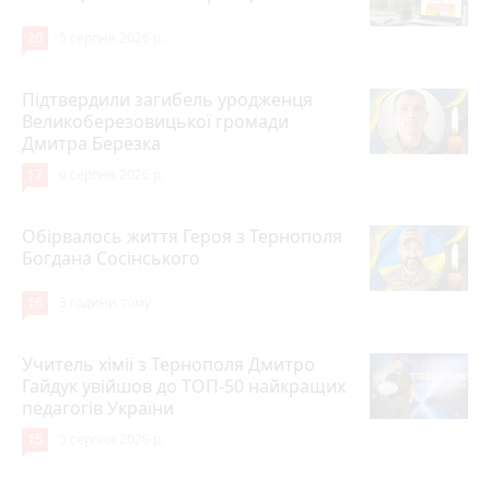
20
5 серпня 2026 р.
Підтвердили загибель уродженця
Великоберезовицької громади
Дмитра Березка
17
6 серпня 2026 р.
Обірвалось життя Героя з Тернополя
Богдана Сосінського
16
3 години тому
Учитель хімії з Тернополя Дмитро
Гайдук увійшов до ТОП-50 найкращих
педагогів України
15
5 серпня 2026 р.