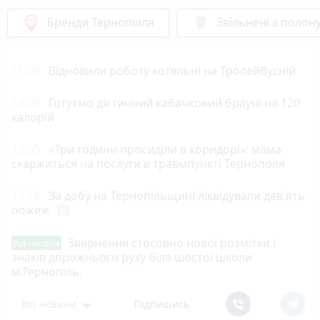
Бренди Тернопілля
Звільнені з полон
15:00
Відновили роботу котельні на Тролейбусній
14:00
Готуємо дієтичний кабачковий брауні на 120
калорій
13:05
«Три години просиділи в коридорі»: мама
скаржиться на послуги в травмпункті Тернополя
12:14
За добу на Тернопільщині ліквідували дев'ять
пожеж
photo_camera
Звернення стосовно нової розмітки і
Від читача
знаків дорожнього руху біля шостої школи
м.Тернопіль.
Всі новини
Підпишись