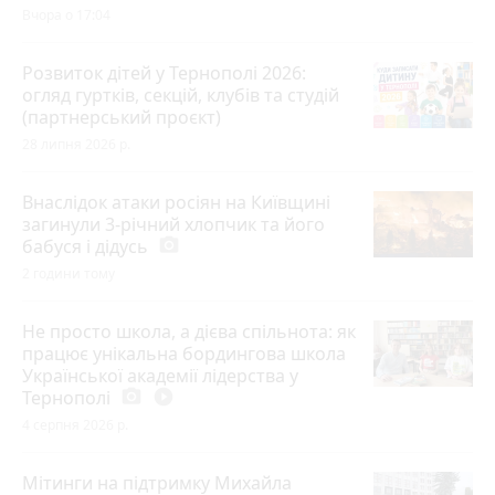
Вчора о 17:04
Розвиток дітей у Тернополі 2026:
огляд гуртків, секцій, клубів та студій
(партнерський проєкт)
28 липня 2026 р.
Внаслідок атаки росіян на Київщині
загинули 3-річний хлопчик та його
бабуся і дідусь
photo_camera
2 години тому
Не просто школа, а дієва спільнота: як
працює унікальна бордингова школа
Української академії лідерства у
Тернополі
photo_camera
play_circle_filled
4 серпня 2026 р.
Мітинги на підтримку Михайла