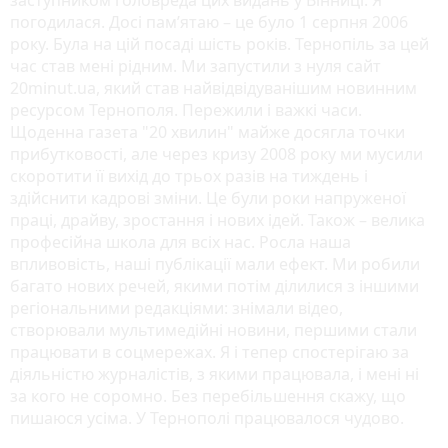
погодилася. Досі пам’ятаю – це було 1 серпня 2006
року. Була на цій посаді шість років. Тернопіль за цей
час став мені рідним. Ми запустили з нуля сайт
20minut.ua, який став найвідвідуванішим новинним
ресурсом Тернополя. Пережили і важкі часи.
Щоденна газета "20 хвилин" майже досягла точки
прибутковості, але через кризу 2008 року ми мусили
скоротити її вихід до трьох разів на тиждень і
здійснити кадрові зміни. Це були роки напруженої
праці, драйву, зростання і нових ідей. Також – велика
професійна школа для всіх нас. Росла наша
впливовість, наші публікації мали ефект. Ми робили
багато нових речей, якими потім ділилися з іншими
регіональними редакціями: знімали відео,
створювали мультимедійні новини, першими стали
працювати в соцмережах. Я і тепер спостерігаю за
діяльністю журналістів, з якими працювала, і мені ні
за кого не соромно. Без перебільшення скажу, що
пишаюся усіма. У Тернополі працювалося чудово.