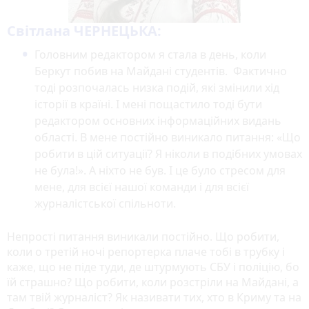
Світлана ЧЕРНЕЦЬКА:
Головним редактором я стала в день, коли
Беркут побив на Майдані студентів. Фактично
тоді розпочалась низка подій, які змінили хід
історії в країні. І мені пощастило тоді бути
редактором основних інформаційних видань
області. В мене постійно виникало питання: «Що
робити в цій ситуації? Я ніколи в подібних умовах
не була!». А ніхто не був. І це було стресом для
мене, для всієї нашої команди і для всієї
журналістської спільноти.
Непрості питання виникали постійно. Що робити,
коли о третій ночі репортерка плаче тобі в трубку і
каже, що не піде туди, де штурмують СБУ і поліцію, бо
їй страшно? Що робити, коли розстріли на Майдані, а
там твій журналіст? Як називати тих, хто в Криму та на