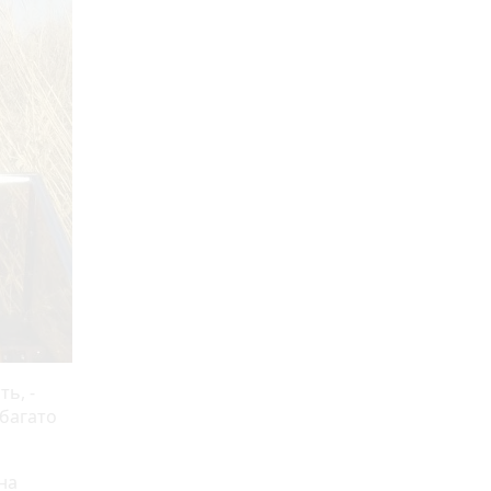
ь, -
 багато
на