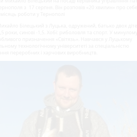
ий Михайло Білецький на посаді керівника управління па
Тернополя з 17 серпня. Він розповів «20 хвилин» про себе
місяць роботи у Тернополі
ихайло Білецький з Луцька, одружений, батько двох діте
,5 роки, синові -1,5. Хобі: риболовля та спорт. У минулом
обливого призначення «Світязь». Навчався у Луцькому
льному технологічному університеті за спеціальністю
ння переробних і харчових виробництв.