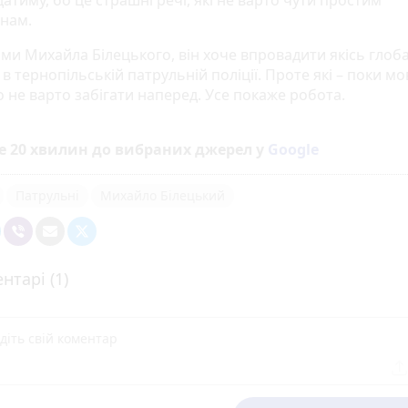
атиму, бо це страшні речі, які не варто чути простим
янам.
ами Михайла Білецького, він хоче впровадити якісь глоб
в тернопільській патрульній поліції. Проте які – поки мо
о не варто забігати наперед. Усе покаже робота.
е 20 хвилин до вибраних джерел у
Google
Патрульні
Михайло Білецький
нтарі (1)