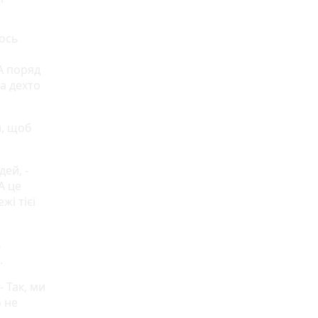
гось
А поряд
а дехто
н, щоб
дей, -
А це
жі тієї
ь
.
 Так, ми
о не