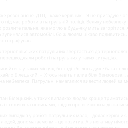
.
же резонансне ДТП, - каже керівник. - Я не пригадую чо
о під час роботи в патрульній поліції. Велику небезпеку
 розлите пальне, яке могло в будь-яку мить загорітися. 
о зупинялися автомобілі, бо ж людям цікаво подивитись, 
фотографував.
к тернопільських патрульних звертається до тернополя
 перешкоджали роботі патрульних у таких ситуаціях.
иняйтесь у таких місцях, бо тоді збіглось дуже багато лю
хайло Білецький. – Хтось навіть палив біля бензовоза… 
на небезпека! Патрульні намагалися вивести людей за ме
.
 пан Білецький, у таких випадках людям краще триматис
 і стежити за новинами, звідти про все можна дізнатися
х випадків у роботі патрульних мало, - додає керівник. -
людей, допомагаємо їм – це позитив. А з негативу нічог