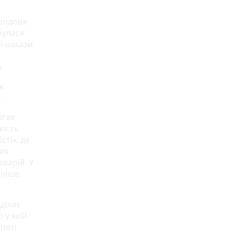
продовж
булася
і накази
ю.
ж
і.
огах
кість
сті», де
них
варій. У
йніше,
діляє
 у якій
реті