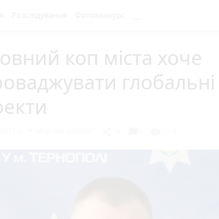
...
я
Розслідування
Фотоконкурс
овний коп міста хоче
оваджувати глобальні
оекти
2017 р.
Мар'яна ДОХВАТ
chat_bubble
share
visibility
14
1
1718