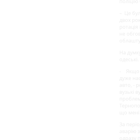
поліцію
– Це бул
двох рок
ротація
не обгов
облашту
На думку
одеські.
- Якщо 
дуже нас
авто, - 
вузькі в
проблем
Тернопол
що мені
За пері
аварію 
одразу 