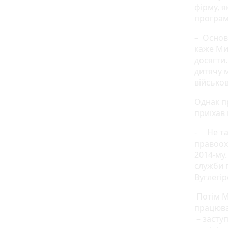
фірму, 
програм
– Основн
каже Ми
досягти
дитячу м
військо
Однак п
приїхав 
- Не так
правоох
2014-му
служби 
Вуглегі
Потім М
працюва
– засту