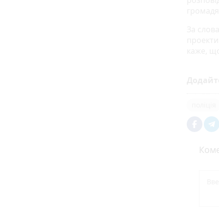
розповід
громад
За слов
проекти 
каже, щ
Додайт
поліція
Коме