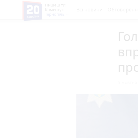
Пишеш ти!
Всі новини
Обговоренн
Коментує
Тернопіль
Гол
впр
пр
5 жовтня 