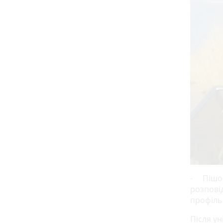
- Пішов 
розповід
профіль
Після у