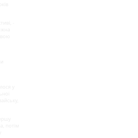
оків
иві, -
ожна
свою
ли
лося у
ьної
вайську,
першу
а, потім
у