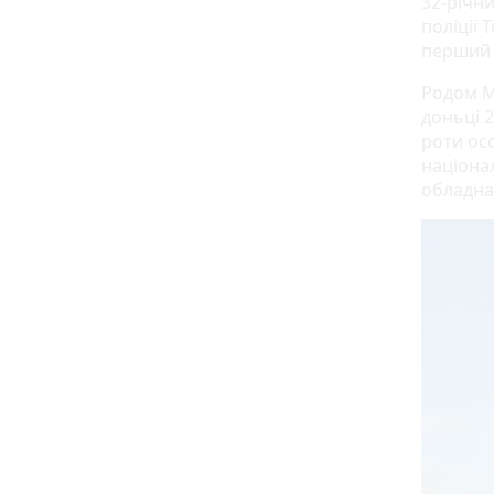
32-річн
поліції 
перший 
Родом М
доньці 2
роти ос
націона
обладна