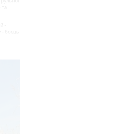
трульної
 та
й -
у - боєць