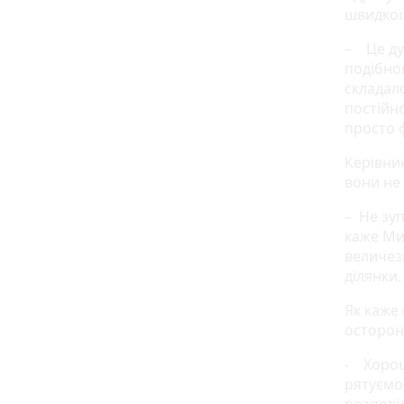
швидкої
– Це ду
подібног
складало
постійн
просто 
Керівни
вони не
– Не зуп
каже Ми
величез
ділянки
Як каже
осторонь
- Хороши
рятуємо 