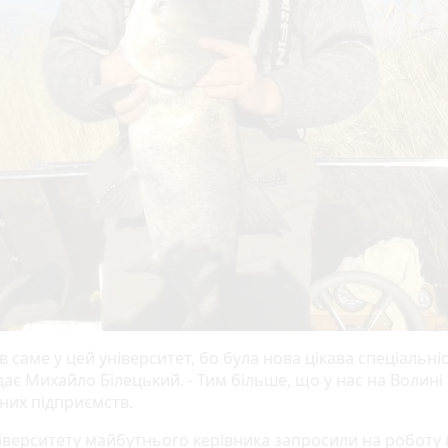
саме у цей університет, бо була нова цікава спеціальніст
ає Михайло Білецький. - Тим більше, що у нас на Волині
них підприємств.
ніверситету майбутнього керівника запросили на роботу 