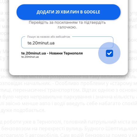
 Одеси.
ДОДАТИ 20 ХВИЛИН В GOOGLE
а хороша школа та досвід, - каже керівник. - В Одесі у
ів очолював Управління патрульної поліції. У серпні від
 і мене перевели до Тернополя. Загальновідомо, на служб
орюються. «Так точно!» і поїхав. У Тернополі я вже
вався, орендую квартиру, дружину і дітей забрав з собо
 Михайла Білецького, тернопільські водії спокійніші, ані
 І у Тернополі немає таких проблем на дорогах, як в Одес
говорити про Одесу, то це місто-мільйонник. Рух на дор
ичений. Це місто не розраховане на таку величезну кіль
розповідає начальник. - Особливо проблеми у «старому мі
улиці, перенасичені транспортом. Відтак однією з основ
 було через неправильне паркування і значна кількість а
і звісно менше авто і водії введуть себе набагато спокі
 дуже подобається.
од роботи уже в Тернополі, головний патрульний міста ви
з бензовозом на перехресті вулиць Будного-Шептицького
потрапило 5 автомобілів. Сам водій бензовоза помер у ка