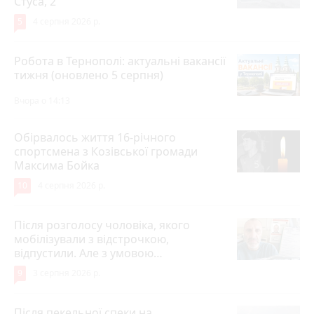
Стуса, 2
5
4 серпня 2026 р.
Робота в Тернополі: актуальні вакансії
тижня (оновлено 5 серпня)
Вчора о 14:13
Обірвалось життя 16-річного
спортсмена з Козівської громади
Максима Бойка
10
4 серпня 2026 р.
Після розголосу чоловіка, якого
мобілізували з відстрочкою,
відпустили. Але з умовою…
9
3 серпня 2026 р.
Після пекельної спеки на