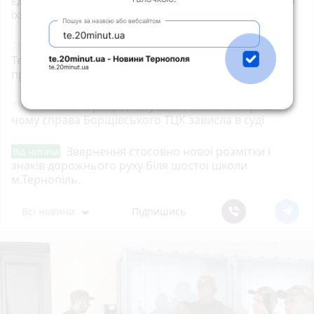
єдину платформу сервісів і знижок для ветеранів та
їхніх родин
20:00
До 33 280 грн на навчання: хто на
Тернопільщині може отримати ваучер та які
професії можна опанувати
19:05
Ламали ребра, катували і вимагали гроші:
чому справа Борщівського ТЦК зависла в суді
Звернення стосовно нової розмітки і
Від читача
знаків дорожнього руху біля шостої школи
м.Тернопіль.
Всі новини
Підпишись