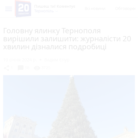
Пишеш ти! Коментує
Всі новини
Обговорен
Тернопіль
Головну ялинку Тернополя
вирішили залишити: журналісти 20
хвилин дізналися подробиці
10 січня 2024 р.
Вадим Єпур
chat_bubble
share
visibility
1
56
3725