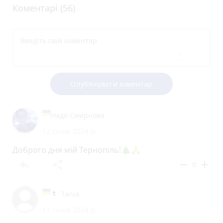
Коментарі (56)
Опублікувати коментар
Надя Смирнова
12 січня 2024 р.
Доброго дня мій Тернопіль!🎄🙏
reply
share
remove
add
0
Tania
11 січня 2024 р.