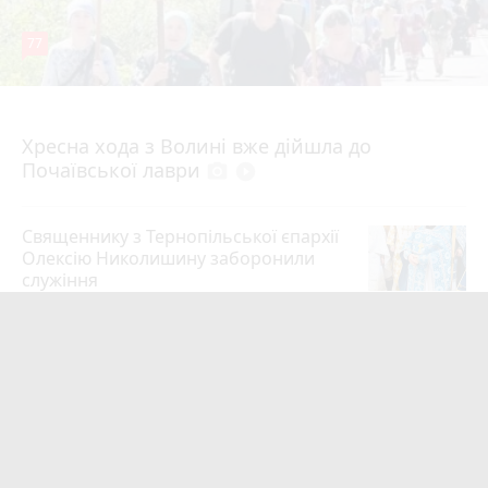
77
4 серпня 2026 р.
Хресна хода з Волині вже дійшла до
Почаївської лаври
photo_camera
play_circle_filled
Священнику з Тернопільської єпархії
Олексію Николишину заборонили
служіння
35
Вчора о 10:53
«Треба вміти вчасно піти»: як Олег
Соколовський прокоментував
призначення нового начальника
управління ЖКГ
24
3 серпня 2026 р.