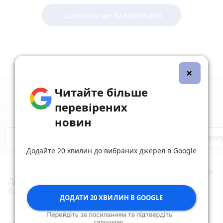
Дивитись ще 52 відповідей
×
Читайте більше
Новини Тернополя за сьогодні
перевірених
новин
Бренди Тернопілля
Звільнені з полон
Додайте 20 хвилин до вибраних джерел в Google
22:01
Концерти, зірки «МастерШеф» та ярмарок: до
Дня міста в парку Шевченка готують триденний
благодійний фестиваль
ДОДАТИ 20 ХВИЛИН В GOOGLE
21:00
В Україні запустили застосунок «БЕЗ МЕЖ» —