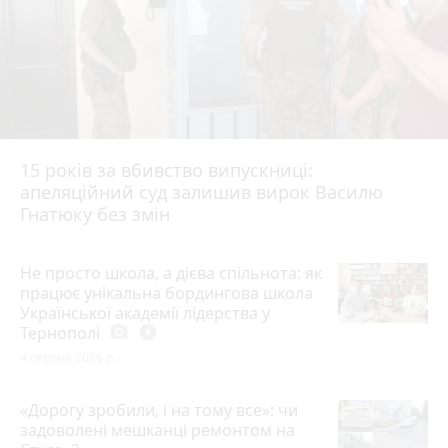
15 років за вбивство випускниці:
апеляційний суд залишив вирок Василю
Гнатюку без змін
Не просто школа, а дієва спільнота: як
працює унікальна бордингова школа
Української академії лідерства у
Тернополі
photo_camera
play_circle_filled
4 серпня 2026 р.
«Дорогу зробили, і на тому все»: чи
задоволені мешканці ремонтом на