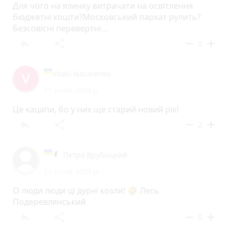
Для чого на ялинку витрачати на освітлення
бюджетні кошти?Московський пархат рулить?
Безсовісні перевертні...
reply
share
remove
add
0
Vitalii Nazarenko
11 січня 2024 р.
Це кацапи, бо у них ще старий новий рік!
reply
share
remove
add
2
Петро Врубліцкий
11 січня 2024 р.
О люди люди ці дурні козли! 🤣 Лесь
Подеревлянський
reply
share
remove
add
0