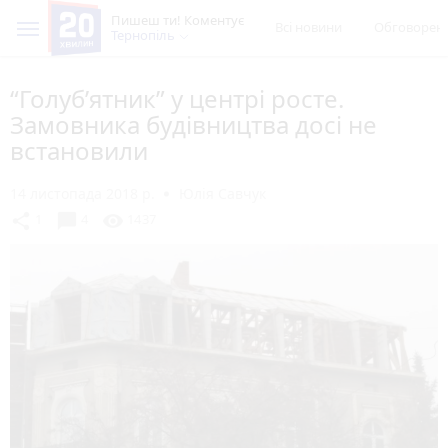
Пишеш ти! Коментує
Всі новини
Обговорен
Тернопіль
“Голуб’ятник” у центрі росте.
Замовника будівництва досі не
встановили
14 листопада 2018 р.
Юлія Савчук
chat_bubble
share
visibility
1
4
1437