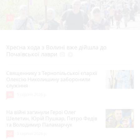
81
4 серпня 2026 р.
Хресна хода з Волині вже дійшла до
Почаївської лаври
photo_camera
play_circle_filled
Священнику з Тернопільської єпархії
Олексію Николишину заборонили
служіння
36
5 серпня 2026 р.
На війні загинули Герої Олег
Шелетин, Юрій Пушкар, Петро Федів
та Володимир Паламарчук
24
5 серпня 2026 р.