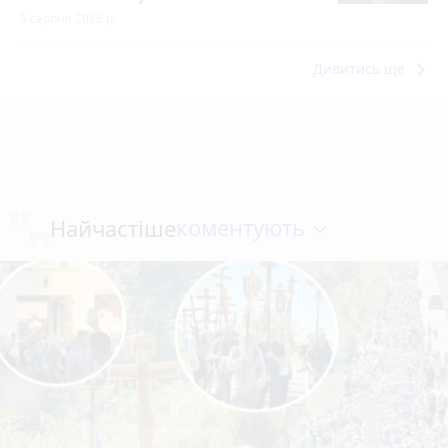
5 серпня 2026 р.
keyboard_arrow_right
Дивитись ще
коментують
Найчастіше