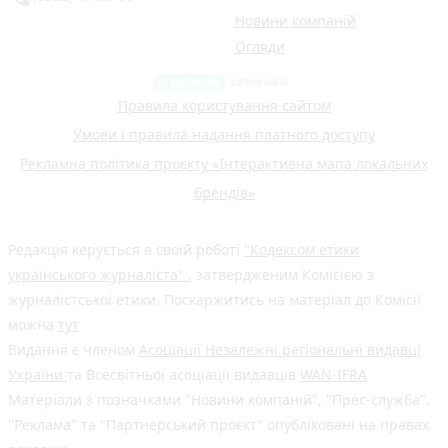
Новини компаній
Огляди
Правила користування сайтом
Умови і правила надання платного доступу
Рекламна політика проєкту «Інтерактивна мапа локальних
брендів»
Редакція керується в своїй роботі
"Кодексом етики
українського журналіста"
, затвердженим Комісією з
журналістської етики. Поскаржитись на матеріал до Комісії
можна
тут
Видання є членом
Асоціації Незалежні регіональні видавці
України
та Всесвітньої асоціації видавців
WAN-IFRA
Матеріали з позначками "Новини компаній", "Прес-служба",
"Реклама" та "Партнерський проєкт" опубліковані на правах