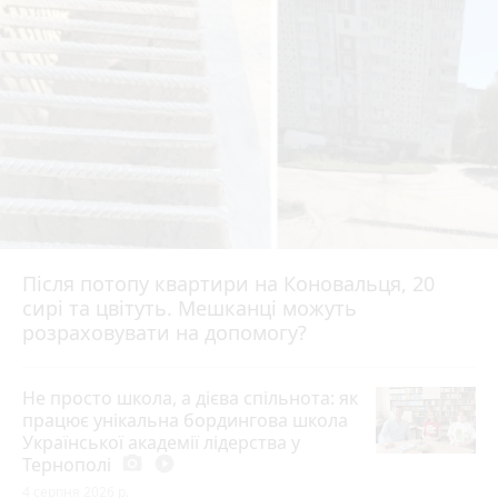
Після потопу квартири на Коновальця, 20
сирі та цвітуть. Мешканці можуть
розраховувати на допомогу?
Не просто школа, а дієва спільнота: як
працює унікальна бордингова школа
Української академії лідерства у
Тернополі
photo_camera
play_circle_filled
4 серпня 2026 р.