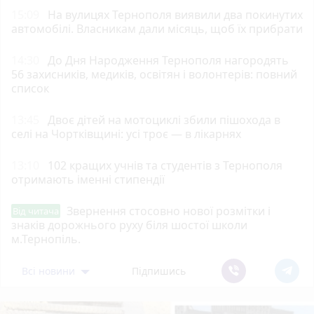
15:09
На вулицях Тернополя виявили два покинутих
автомобілі. Власникам дали місяць, щоб їх прибрати
14:30
До Дня Народження Тернополя нагородять
56 захисників, медиків, освітян і волонтерів: повний
список
13:45
Двоє дітей на мотоциклі збили пішохода в
селі на Чортківщині: усі троє — в лікарнях
13:10
102 кращих учнів та студентів з Тернополя
отримають іменні стипендії
Звернення стосовно нової розмітки і
Від читача
знаків дорожнього руху біля шостої школи
м.Тернопіль.
Всі новини
Підпишись