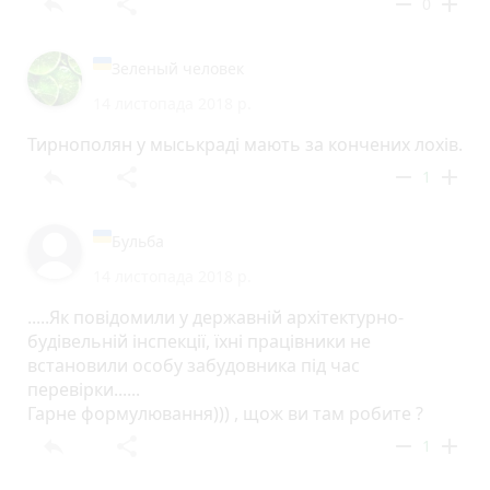
reply
share
remove
add
0
Зеленый человек
14 листопада 2018 р.
Тирнополян у мыськраді мають за кончених лохів.
reply
share
remove
add
1
Бульба
14 листопада 2018 р.
.....Як повідомили у державній архітектурно-
будівельній інспекції, їхні працівники не
встановили особу забудовника під час
перевірки......
Гарне формулювання))) , щож ви там робите ?
reply
share
remove
add
1