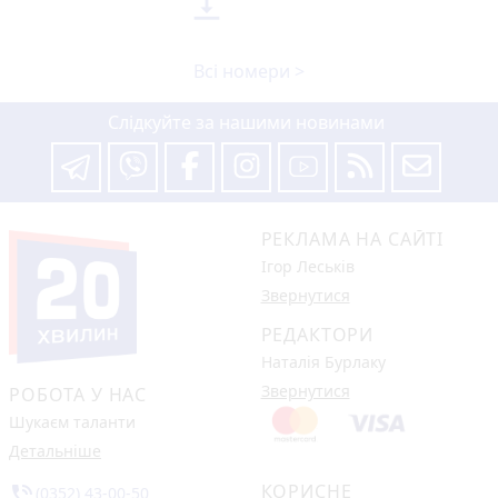

Всі номери >
Слідкуйте за нашими новинами
РЕКЛАМА НА САЙТІ
Ігор Леськів
Звернутися
РЕДАКТОРИ
Наталія Бурлаку
Звернутися
РОБОТА У НАС
Шукаєм таланти
Детальніше
КОРИСНЕ
phone_in_talk
(0352) 43-00-50