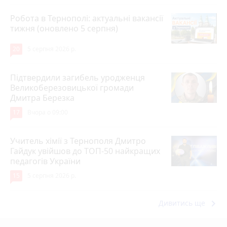
Робота в Тернополі: актуальні вакансії
тижня (оновлено 5 серпня)
20
5 серпня 2026 р.
Підтвердили загибель уродженця
Великоберезовицької громади
Дмитра Березка
17
Вчора о 09:00
Учитель хімії з Тернополя Дмитро
Гайдук увійшов до ТОП-50 найкращих
педагогів України
15
5 серпня 2026 р.
keyboard_arrow_right
Дивитись ще