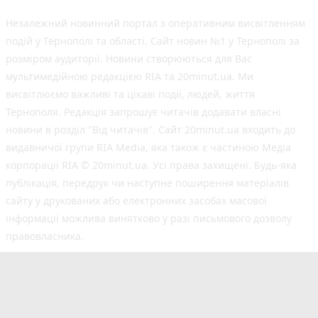
Незалежний новинний портал з оперативним висвітленням
подій у Тернополі та області. Сайт новин №1 у Тернополі за
розміром аудиторії. Новини створюються для Вас
мультимедійною редакцією RIA та 20minut.ua. Ми
висвітлюємо важливі та цікаві події, людей, життя
Тернополя. Редакція запрошує читачів додавати власні
новини в розділ "Від читачів". Сайт 20minut.ua входить до
видавничої групи RIA Media, яка також є частиною Медіа
корпорації RIA © 20minut.ua. Усі права захищені. Будь-яка
публiкацiя, передрук чи наступне поширення матеріалів
сайту у друкованих або електронних засобах масової
інформації можлива винятково у разі письмового дозволу
правовласника.
©2017-2025 20minut.ua
вул. Дубовецька, буд. 1-б, м. Тернопіль, 46001;
[email protected]
Cуб'єкт у сфері онлайн-медіа; ідентифікатор медіа
- R40-05634.