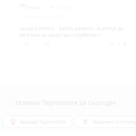
Правда
Бульба
reply
14 листопада 2018 р.
та що роблять - бабло рахують. в центрі до
речі вже не однв така голубятня є
reply
share
remove
add
0
Новини Тернополя за сьогодні
Бренди Тернопілля
Звільнені з полон