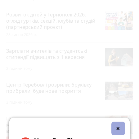
Розвиток дітей у Тернополі 2026:
огляд гуртків, секцій, клубів та студій
(партнерський проєкт)
28 липня 2026 р.
Зарплати вчителів та студентські
стипендії підвищать з 1 вересня
2 години тому
Центр Теребовлі розрили: бруківку
прибрали, буде нове покриття
3 години тому
Після розголосу чоловіка, якого
мобілізували з відстрочкою,
×
відпустили. Але з умовою…