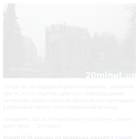
Попри те, що будівельні роботи тривають, дізнатися
про те, хто їх ініціатор і для чого новозбудований
четвертий поверх наразі не вдається. Це підтвердили
у Державній архітектурно-будівельній інспекції.
Нагадаємо, що
за словами одного з робочих, заміна
даху і вікна - “для краси”
.
Додайте 20 хвилин до вибраних джерел у
Google