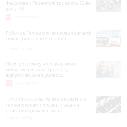
Федорова у Тернополі тривають 23-ій
день
photo_camera
6
7 серпня 2026 р.
Робота в Тернополі: актуальні вакансії
тижня (оновлено 5 серпня)
5 серпня 2026 р.
Після розголосу чоловіка, якого
мобілізували з відстрочкою,
відпустили. Але з умовою…
16
3 серпня 2026 р.
13-ти захисникам та двом видатним
тернополянам присвоїли звання
почесних громадян міста
7 серпня 2026 р.