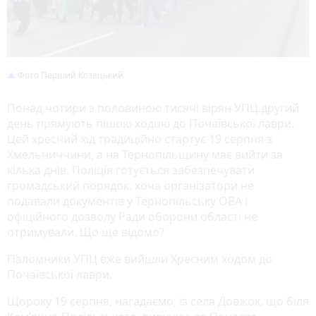
Фото Перший Козацький
Понад чотири з половиною тисячі вірян УПЦ другий
день прямують пішою ходою до Почаївської лаври.
Цей хресний хід традиційно стартує 19 серпня з
Хмельниччини, а на Тернопільщину має вийти за
кілька днів. Поліція готується забезпечувати
громадський порядок, хоча організатори не
подавали документів у Тернопільську ОВА і
офіційного дозволу Ради оборони області не
отримували. Що ще відомо?
Паломники УПЦ вже вийшли Хресним ходом до
Почаївської лаври.
Щороку 19 серпня, нагадаємо, із села Довжок, що біля