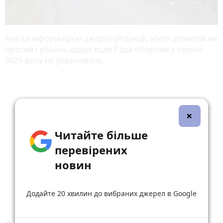
Але за інформацією джерел редакції, ніхто дозволів не
просив і рішень щодо ходи Рада оборони у серпні
2025 року не ухвалювала.
×
Читайте більше
перевірених
новин
Додайте 20 хвилин до вибраних джерел в Google