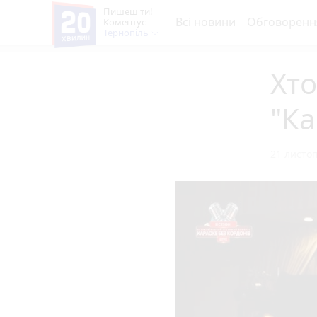
Пишеш ти!
Всі новини
Обговоренн
Коментує
Тернопіль
Хто
"Ка
21 листоп