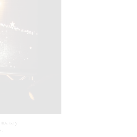
івака у
н.