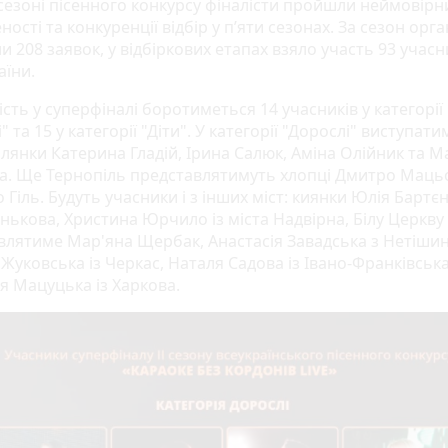
 сезоні пісенного конкурсу фіналісти пройшли неймовірн
ості та конкуренції відбір у п’яти сезонах. За сезон орг
 208 заявок, у відбіркових етапах взяло участь 93 учасн
аїни.
сть у суперфіналі боротиметься 14 учасників у категорії
" та 15 у категорії "Діти". У категорії "Дорослі" виступати
лянки Катерина Гладій, Ірина Салюк, Аміна Олійник та М
а. Ще Тернопіль представлятимуть хлопці Дмитро Мацьо
Гіль. Будуть учасники і з інших міст: киянки Юлія Бартєн
нькова, Христина Юрчило із міста Надвірна, Білу Церкву
влятиме Мар'яна Щербак, Анастасія Завадська з Нетішин
 Жуковська із Черкас, Наталя Садова із Івано-Франківська
я Мацуцька із Харкова.