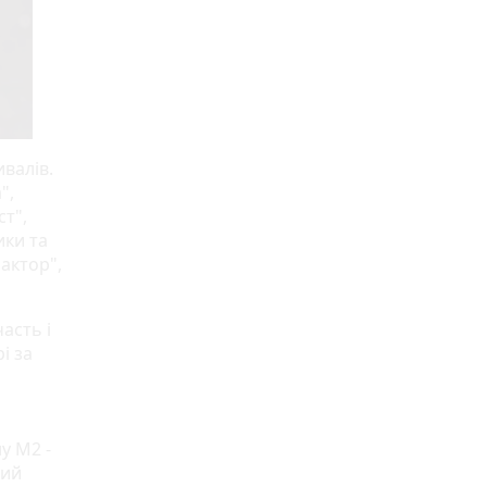
валів.
",
ст",
ики та
фактор",
асть і
і за
у M2 -
ний