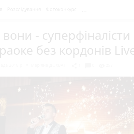
...
я
Розслідування
Фотоконкурс
 вони - суперфіналісти
раоке без кордонів Liv
ада 2018 р.
Мар'яна ДОХВАТ
chat_bubble
share
visibility
1
0
258