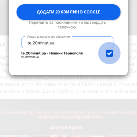
ДОДАТИ 20 ХВИЛИН В GOOGLE
рії "Діти" Тернопіль представлятиме Евеліна Захарків. Ан
 приїде з міста Буча, Раву-Руську представлятимуть Сол
Артур Галас, Білу Церкву - Катерина Макузіна. Буде три 
Франківська - Ірина Шегеда, Ярослав Андрусяк та Каріна 
о-Франківської області - Денис Родін. З Коломиї приїде Ді
 Дар'я Бугайчук представлятиме Рівне. Єгор Горлов
влятиме місто Нетішин. Анастасія Балог приїде з Мукачев
ідченко з Києва. Діана Горбяк - учасниця з міста Жовква