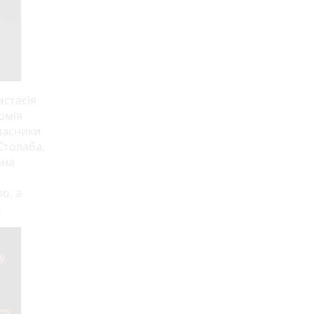
астасія
омія
учасники
Столаба,
ана
о, а
.