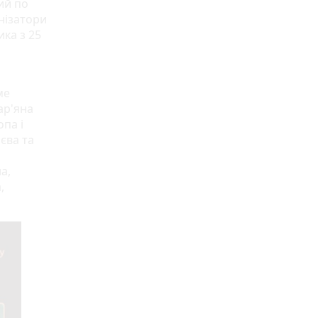
ий по
анізатори
ика з 25
ме
ар'яна
па і
єва та
а,
,