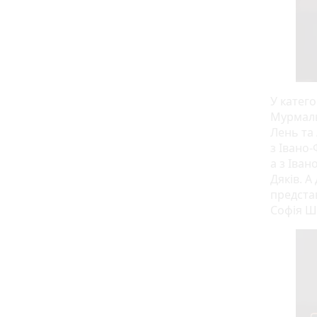
У катего
Мурмаль
Лень та 
з Івано-
а з Іван
Дяків. А
предста
Софія Шк