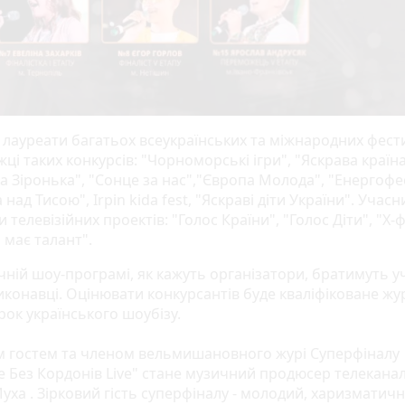
и лауреати багатьох всеукраїнських та міжнародних фести
і таких конкурсів: "Чорноморські ігри", "Яскрава країна
а Зіронька", "Сонце за нас","Європа Молода", "Енергофе
 над Тисою", Irpin kida fest, "Яскраві діти України". Учасн
и телевізійних проектів: "Голос Країни", "Голос Діти", "Х-
 має талант".
ній шоу-програмі, як кажуть організатори, братимуть уч
иконавці. Оцінювати конкурсантів буде кваліфіковане жур
ірок українського шоубізу.
м гостем та членом вельмишановного журі Суперфіналу
е Без Кордонів Live" стане музичний продюсер телеканал
уха . Зірковий гість суперфіналу - молодий, харизматич