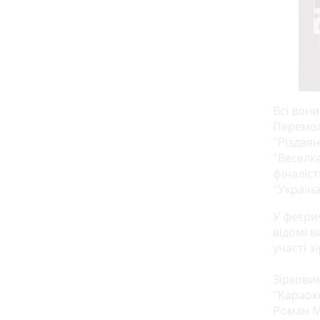
Всі вон
Переможц
"Різдвян
"Веселка
фіналіст
"Україна
У феєрич
відомі в
участі з
Зіркови
"Караок
Роман М