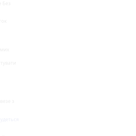
е Без
ток
омих
отувати
и
везе з
будеться