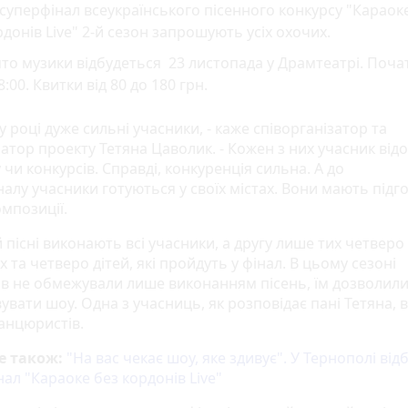
суперфінал всеукраїнського пісенного конкурсу "Караок
донів Live" 2-й сезон запрошують усіх охочих.
то музики відбудеться 23 листопада у Драмтеатрі. Поча
8:00. Квитки від 80 до 180 грн.
у році дуже сильні учасники, - каже співорганізатор та
атор проекту Тетяна Цаволик. - Кожен з них учасник від
чи конкурсів. Справді, конкуренція сильна. А до
алу учасники готуються у своїх містах. Вони мають підг
омпозиції.
 пісні виконають всі учасники, а другу лише тих четверо
 та четверо дітей, які пройдуть у фінал. В цьому сезоні
ів не обмежували лише виконанням пісень, їм дозволил
вати шоу. Одна з учасниць, як розповідає пані Тетяна, в
анцюристів.
е також:
"На вас чекає шоу, яке здивує". У Тернополі від
ал "Караоке без кордонів Live"