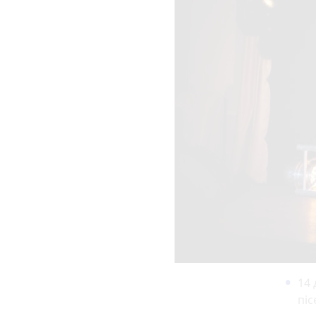
14 
піс