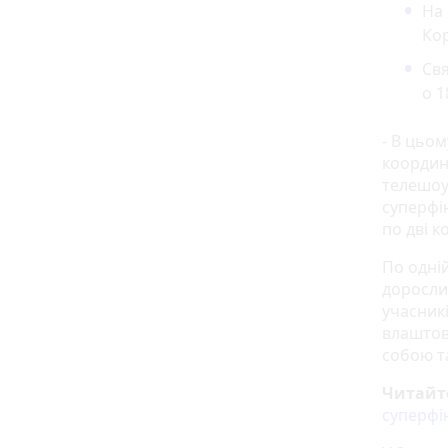
На 
Кор
Свя
о 1
- В цьом
координ
телешоу 
суперфін
по дві к
По одній
дорослих
учасник
влаштову
собою т
Читайт
суперфін