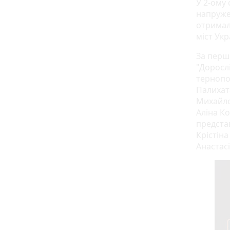
У 2-ому
напружен
отримали
міст Укр
За перші
"Дорослі
тернопо
Палихат
Михайло 
Аліна Ко
предста
Крістіна
Анастасі