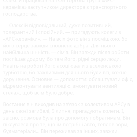
Олексій працював на ТОВ торгова група «АРС-
кераміка» заступником директора з транспортного
господарства.
— Олексій відповідальний, дуже позитивний,
толерантний і спокійний, — пригадують колеги з
«АРС-кераміки». — На всіх фото він з посмішкою, бо
його серце завжди сповнене добра. Для нього
найбільша цінність — сім‘я. Він завжди після роботи
поспішав додому, бо там його, рідні серцю люди.
Навіть на роботі його асоціювали з вселенською
турботою, бо важливими для нього були всі, кожне
доручення. Основне — допомогти: облаштувати офіс,
відремонтувати вентиляцію, змонтувати новий
стелаж, щоб всім було добре.
Востаннє він виходив на зв‘язок з колективом АРСу в
день своєї загибелі, 9 липня, пригадують колеги. І,
звісно, розмова була про допомогу побратимам. Він
піклувався про те, що їм потрібні авто, тепловізори,
будматеріали... Він переживав за інших, завжди.