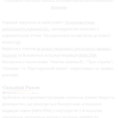
брендів»
Редакція керується в своїй роботі
"Кодексом етики
українського журналіста"
, затвердженим Комісією з
журналістської етики. Поскаржитись на матеріал до Комісії
можна
тут
Видання є членом
Асоціації Незалежні регіональні видавці
України
та Всесвітньої асоціації видавців
WAN-IFRA
Матеріали з позначками "Новини компаній", "Прес-служба",
"Реклама" та "Партнерський проєкт" опубліковані на правах
реклами.
Здійснено за підтримки програми «Сильніші разом: Медіа та
Демократія», що реалізується Всесвітньою асоціацією
видавців новин (WAN-IFRA) у партнерстві з Асоціацією
«Незалежні регіональні видавці України» (АНРВУ) та