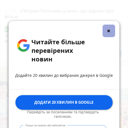
22:00
«Петрик П’яточкин у кіно»: що відомо про
фільм
×
Звернення стосовно нової розмітки і
Від читача
знаків дорожнього руху біля шостої школи
Читайте більше
м.Тернопіль.
перевірених
Всі новини
Підпишись
новин
Додайте 20 хвилин до вибраних джерел в Google
ДОДАТИ 20 ХВИЛИН В GOOGLE