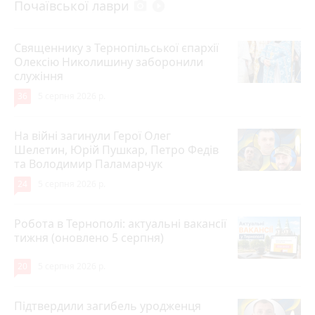
Почаївської лаври
photo_camera
play_circle_filled
Священнику з Тернопільської єпархії
Олексію Николишину заборонили
служіння
36
5 серпня 2026 р.
На війні загинули Герої Олег
Шелетин, Юрій Пушкар, Петро Федів
та Володимир Паламарчук
24
5 серпня 2026 р.
Робота в Тернополі: актуальні вакансії
тижня (оновлено 5 серпня)
20
5 серпня 2026 р.
Підтвердили загибель уродженця