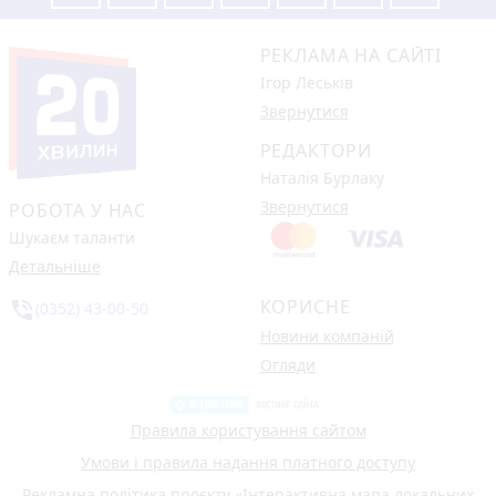
РЕКЛАМА НА САЙТІ
Ігор Леськів
Звернутися
РЕДАКТОРИ
Наталія Бурлаку
Звернутися
РОБОТА У НАС
Шукаєм таланти
Детальніше
КОРИСНЕ
phone_in_talk
(0352) 43-00-50
Новини компаній
Огляди
Правила користування сайтом
Умови і правила надання платного доступу
Рекламна політика проєкту «Інтерактивна мапа локальних