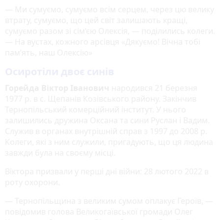
— Ми сумуємо, сумуємо всім серцем, через цю велику
втрату, сумуємо, що цей світ залишають кращі,
сумуємо разом зі сім‘єю Олексія, — поділились колеги.
— На вустах, кожного арсівця «Дякуємо! Вічна тобі
пам‘ять, наш Олексію»
Осиротіли двоє синів
Горейда Віктор Іванович
народився 21 березня
1977 р. в с. Щепанів Козівського району. Закінчив
Тернопільський комерційний інститут. У нього
залишились дружина Оксана та сини Руслан і Вадим.
Служив в органах внутрішній справ з 1997 до 2008 р.
Колеги, які з ним служили, пригадують, що ця людина
завжди була на своєму місці.
Віктора призвали у перші дні війни: 28 лютого 2022 в
роту охорони.
— Тернопільщина з великим сумом оплакує Героїв, —
повідомив голова Великогаївської громади Олег