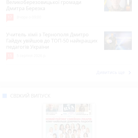
Великоберезовицької громади
Дмитра Березка
17
Вчора о 09:00
Учитель хімії з Тернополя Дмитро
Гайдук увійшов до ТОП-50 найкращих
педагогів України
15
5 серпня 2026 р.
keyboard_arrow_right
Дивитись ще
СВІЖИЙ ВИПУСК