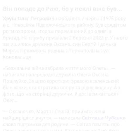
Він попаде до Раю, бо у пеклі вже був…
Хрущ Олег Петрович
народився 7 червня 1975 року
в с. Новосілка Підволочиського району. Був солдатом
роти охорони, згодом переміщений до однієї з
бригад. На службу призвали 2 березня 2022 р. У нього
залишились дружина Оксана, син Сергій і донька
Марта. Проживала родина в Тернополі на вул.
Коновальця.
«Безжальна війна забрала життя мого Олега», —
написала напередодні дружина Олега Оксана
Поцілуйко. За цією короткою фразою вселенський
біль жінки, яка втратила опору та рідну людину. А з
фото, що на сторінці дружини, й досі всміхається її
Олег…
— Оксаночко, Марта і Сергій, прийміть наші
найщиріші співчуття, — написала
Світлана Чубенко
слова підтримки для родини. — Світла пам’ять про
Олега залишиться з нами. Він попаде до Раю, бо у