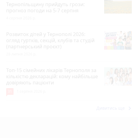
Тернопільщину прийдуть грози:
прогноз погоди на 5-7 серпня
4 серпня 2026 р.
Розвиток дітей у Тернополі 2026:
огляд гуртків, секцій, клубів та студій
(партнерський проєкт)
28 липня 2026 р.
Топ-15 сімейних лікарів Тернополя за
кількістю декларацій: кому найбільше
довіряють пацієнти
31
1 серпня 2026 р.
keyboard_arrow_right
Дивитись ще