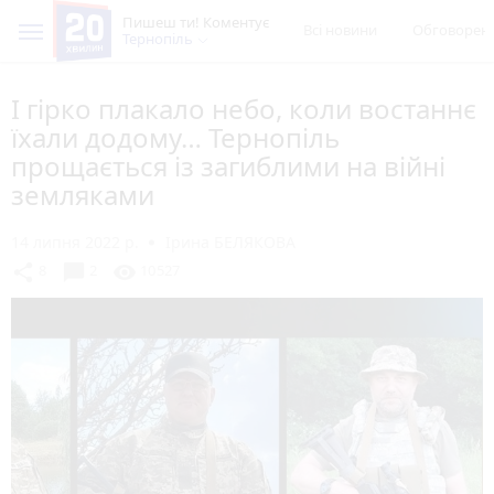
Пишеш ти! Коментує
Всі новини
Обговорен
Тернопіль
І гірко плакало небо, коли востаннє
їхали додому… Тернопіль
прощається із загиблими на війні
земляками
14 липня 2022 р.
Ірина БЕЛЯКОВА
chat_bubble
share
visibility
8
2
10527