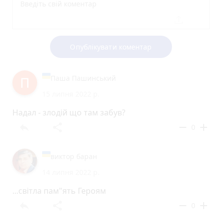
Опублікувати коментар
Паша Пашинський
15 липня 2022 р.
Надал - злодій що там забув?
reply
share
remove
add
0
виктор баран
14 липня 2022 р.
...світла пам"ять Героям
reply
share
remove
add
0