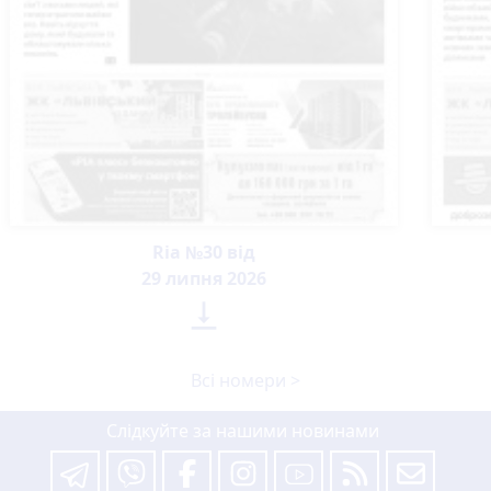
Ria №30 від
29 липня 2026

Всі номери >
Слідкуйте за нашими новинами