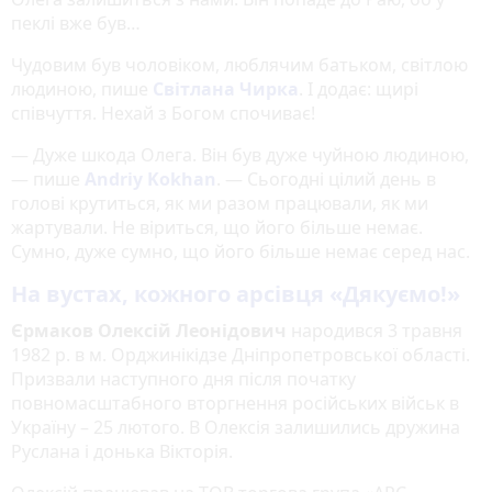
пеклі вже був…
Чудовим був чоловіком, люблячим батьком, світлою
людиною, пише
Світлана Чирка
. І додає: щирі
співчуття. Нехай з Богом спочиває!
— Дуже шкода Олега. Він був дуже чуйною людиною,
— пише
Andriy
Kokhan
. — Сьогодні цілий день в
голові крутиться, як ми разом працювали, як ми
жартували. Не віриться, що його більше немає.
Сумно, дуже сумно, що його більше немає серед нас.
На вустах, кожного арсівця «Дякуємо!»
Єрмаков Олексій Леонідович
народився 3 травня
1982 р. в м. Орджинікідзе Дніпропетровської області.
Призвали наступного дня після початку
повномасштабного вторгнення російських військ в
Україну – 25 лютого. В Олексія залишились дружина
Руслана і донька Вікторія.