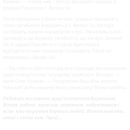
Кохман. — Серед них – Віктор Іванович Горейда із
родини Решетухи с. Великі Гаї.
Після прощання у Домі печалі, траурна процесія з
тілом загиблого вирушить у с. Великі Гаї. Віктора
зустрінуть живим коридором з вул. Тернопільської і
проведуть до будинку загиблого, що на вул. Зеленій,
59. У церкві Пресвятого Серця Христового
відбудеться чин похорону. Поховають бійця на
кладовищі с. Великі Гаї.
— Від себе особисто та від всієї громади висловлюємо
щирі співчуття сім’ї та рідним загиблого Віктора, —
каже Олег Кохман. — Розділяємо Ваш біль втрати.
Низький уклін нашому воїну-захиснику! Вічна пам’ять.
Редакція висловлює щирі співчуття дружинам,
дітям, родині, колегам, землякам, побратимам і
всім, хто втратив дорогих людей. Вічная пам'ять,
шана і слава вам, Герої...