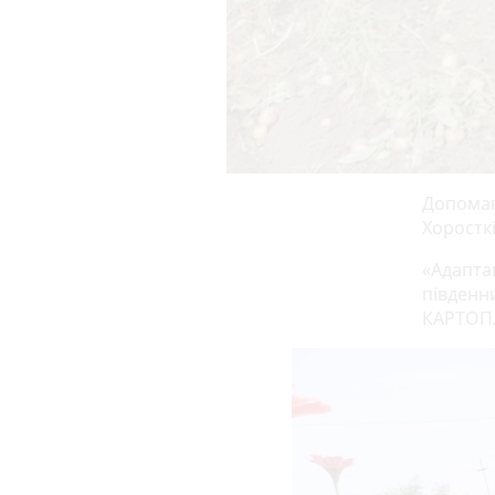
Допомага
Хоросткі
«Адапта
південни
КАРТОПЛ