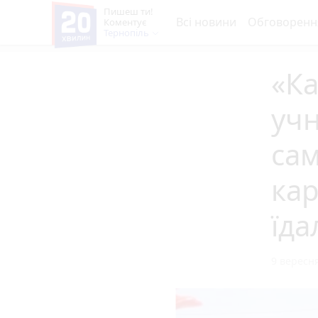
Пишеш ти!
Всі новини
Обговоренн
Коментує
Тернопіль
«Ка
учн
са
кар
їда
9 вересня