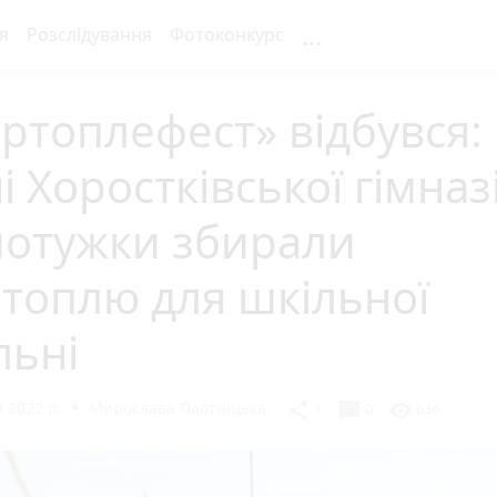
...
я
Розслідування
Фотоконкурс
ртоплефест» відбувся:
і Хоростківської гімназі
мотужки збирали
топлю для шкільної
льні
 2022 р.
Мирослава Плотніцька
chat_bubble
share
visibility
1
0
636