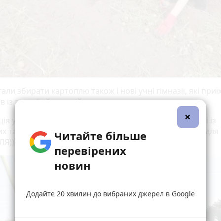
ли збирати картоплю також і нові учні гімназії, які приї
в із зони бойових дій.
×
ція у школі остаточно завершилася! Новоприбулі учні із
х та східних регіонів України зрозуміли, що значить для
Читайте більше
Я)))))», — пишуть працівники навчального закладу.
перевірених
новин
Додайте 20 хвилин до вибраних джерел в Google