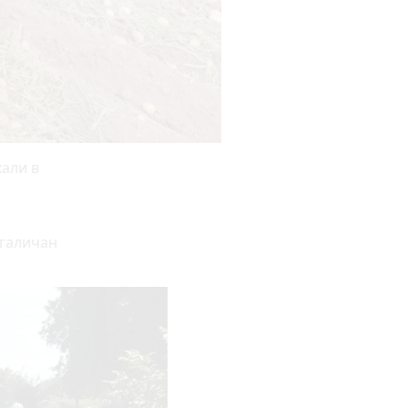
хали в
 галичан