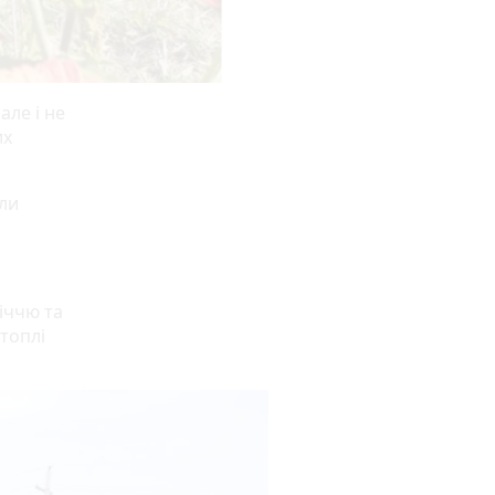
але і не
их
али
іччю та
топлі