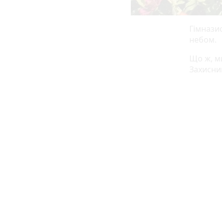
Гімнази
небом.
Що ж, м
Захисник