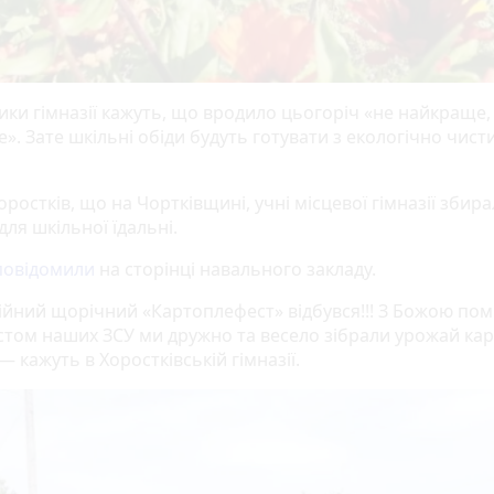
ки гімназії кажуть, що вродило цьогоріч «не найкраще, 
». Зате шкільні обіди будуть готувати з екологічно чист
Хоростків, що на Чортківщині, учні місцевої гімназії збир
ля шкільної їдальні.
повідомили
на сторінці навального закладу.
ійний щорічний «Картоплефест» відбувся!!! З Божою пом
истом наших ЗСУ ми дружно та весело зібрали урожай кар
, — кажуть в Хоростківській гімназії.