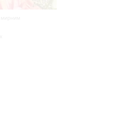
д мирним
х