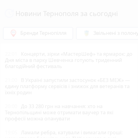
Новини Тернополя за сьогодні
Бренди Тернопілля
Звільнені з полон
22:01
Концерти, зірки «МастерШеф» та ярмарок: до
Дня міста в парку Шевченка готують триденний
благодійний фестиваль
21:00
В Україні запустили застосунок «БЕЗ МЕЖ» —
єдину платформу сервісів і знижок для ветеранів та
їхніх родин
20:00
До 33 280 грн на навчання: хто на
Тернопільщині може отримати ваучер та які
професії можна опанувати
19:05
Ламали ребра, катували і вимагали гроші: