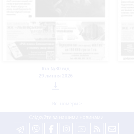
Ria №30 від
29 липня 2026

Всі номери >
Слідкуйте за нашими новинами