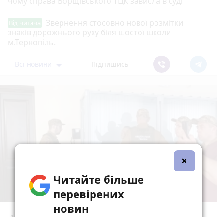
чому справа Борщівського ТЦК зависла в суді
Звернення стосовно нової розмітки і
Від читача
знаків дорожнього руху біля шостої школи
м.Тернопіль.
Всі новини
Підпишись
×
Читайте більше
перевірених
новин