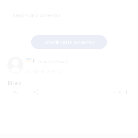
Опублікувати коментар
Tetyana Gusak
15 квітня 2024 р.
Вітаю
reply
share
remove
add
0