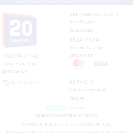
РЕКЛАМА НА САЙТІ
Ігор Леськів
Звернутися
РЕДАКТОРИ
Наталія Бурлаку
Звернутися
РОБОТА У НАС
Шукаєм таланти
Детальніше
КОРИСНЕ
phone_in_talk
(0352) 43-00-50
Новини компаній
Огляди
Правила користування сайтом
Умови і правила надання платного доступу
Рекламна політика проєкту «Інтерактивна мапа локальних