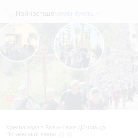
коментують
Найчастіше
77
4 серпня 2026 р.
Хресна хода з Волині вже дійшла до
Почаївської лаври
photo_camera
play_circle_filled