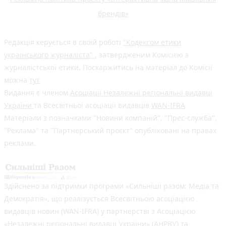
брендів»
Редакція керується в своїй роботі
"Кодексом етики
українського журналіста"
, затвердженим Комісією з
журналістської етики. Поскаржитись на матеріал до Комісії
можна
тут
Видання є членом
Асоціації Незалежні регіональні видавці
України
та Всесвітньої асоціації видавців
WAN-IFRA
Матеріали з позначками "Новини компаній", "Прес-служба",
"Реклама" та "Партнерський проєкт" опубліковані на правах
реклами.
Здійснено за підтримки програми «Сильніші разом: Медіа та
Демократія», що реалізується Всесвітньою асоціацією
видавців новин (WAN-IFRA) у партнерстві з Асоціацією
«Незалежні регіональні видавці України» (АНРВУ) та