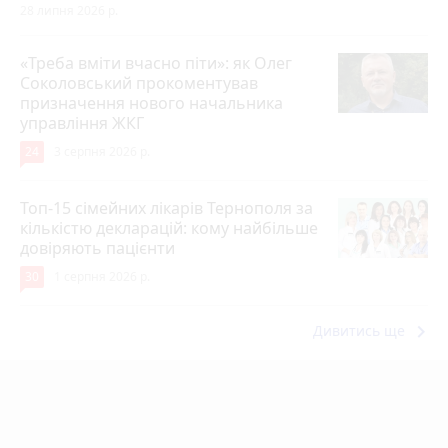
28 липня 2026 р.
«Треба вміти вчасно піти»: як Олег
Соколовський прокоментував
призначення нового начальника
управління ЖКГ
24
3 серпня 2026 р.
Топ-15 сімейних лікарів Тернополя за
кількістю декларацій: кому найбільше
довіряють пацієнти
30
1 серпня 2026 р.
keyboard_arrow_right
Дивитись ще