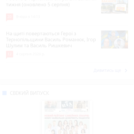
тижня (оновлено 5 серпня)
20
Вчора о 14:13
На щиті повертаються Герої з
Тернопільщини Василь Романюк, Ігор
Шулим та Василь Ришкевич
12
4 серпня 2026 р.
keyboard_arrow_right
Дивитись ще
СВІЖИЙ ВИПУСК