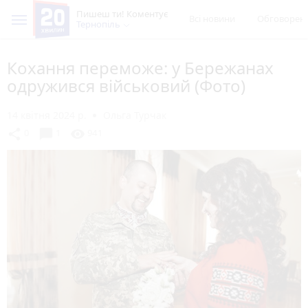
Пишеш ти! Коментує
Всі новини
Обговорен
Тернопіль
Кохання переможе: у Бережанах
одружився військовий (Фото)
14 квітня 2024 р.
Ольга Турчак
chat_bubble
share
visibility
0
1
941