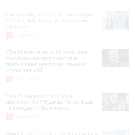
Священнику з Тернопільської єпархії
Олексію Николишину заборонили
служіння
35
Вчора о 10:53
«Треба вміти вчасно піти»: як Олег
Соколовський прокоментував
призначення нового начальника
управління ЖКГ
24
3 серпня 2026 р.
На війні загинули Герої Олег
Шелетин, Юрій Пушкар, Петро Федів
та Володимир Паламарчук
22
Вчора о 09:00
Робота в Тернополі: актуальні вакансії