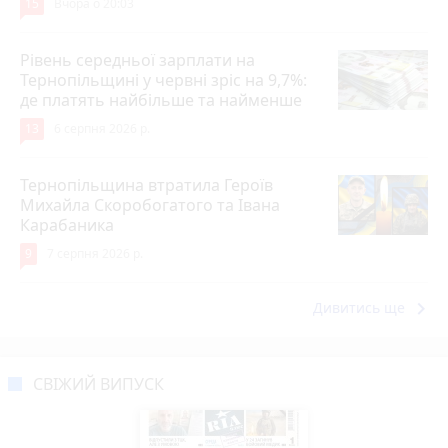
15
Вчора о 20:03
Рівень середньої зарплати на
Тернопільщині у червні зріс на 9,7%:
де платять найбільше та найменше
13
6 серпня 2026 р.
Тернопільщина втратила Героїв
Михайла Скоробогатого та Івана
Карабаника
9
7 серпня 2026 р.
keyboard_arrow_right
Дивитись ще
СВІЖИЙ ВИПУСК