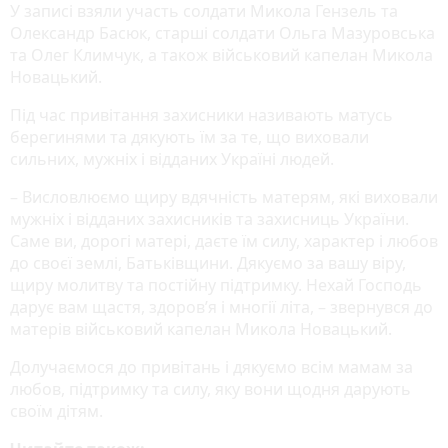
У записі взяли участь солдати Микола Гензель та
Олександр Басюк, старші солдати Ольга Мазуровська
та Олег Климчук, а також військовий капелан Микола
Новацький.
Під час привітання захисники називають матусь
берегинями та дякують їм за те, що виховали
сильних, мужніх і відданих Україні людей.
– Висловлюємо щиру вдячність матерям, які виховали
мужніх і відданих захисників та захисниць України.
Саме ви, дорогі матері, даєте їм силу, характер і любов
до своєї землі, Батьківщини. Дякуємо за вашу віру,
щиру молитву та постійну підтримку. Нехай Господь
дарує вам щастя, здоров’я і многії літа, – звернувся до
матерів військовий капелан Микола Новацький.
Долучаємося до привітань і дякуємо всім мамам за
любов, підтримку та силу, яку вони щодня дарують
своїм дітям.