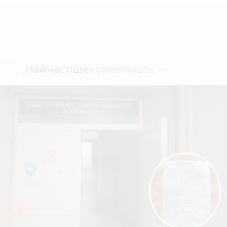
коментують
Найчастіше
45