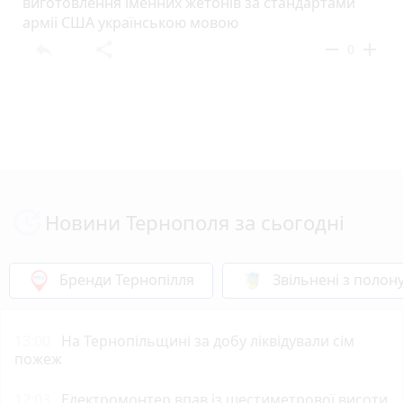
виготовлення іменних жетонів за стандартами
арміі США українською мовою
reply
share
remove
add
0
Новини Тернополя за сьогодні
Бренди Тернопілля
Звільнені з полон
13:00
На Тернопільщині за добу ліквідували сім
пожеж
12:03
Електромонтер впав із шестиметрової висоти