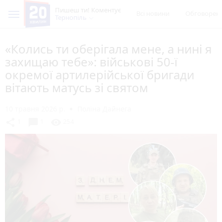
Пишеш ти! Коментує
Всі новини
Обговорен
Тернопіль
«Колись ти оберігала мене, а нині я
захищаю тебе»: військові 50-ї
окремої артилерійської бригади
вітають матусь зі святом
10 травня 2026 р.
Поліна Дайнега
chat_bubble
share
visibility
1
1
254