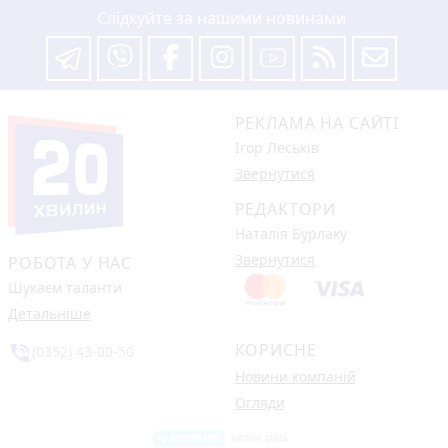
Слідкуйте за нашими новинами
РЕКЛАМА НА САЙТІ
Ігор Леськів
Звернутися
РЕДАКТОРИ
Наталія Бурлаку
Звернутися
РОБОТА У НАС
Шукаєм таланти
Детальніше
КОРИСНЕ
phone_in_talk
(0352) 43-00-50
Новини компаній
Огляди