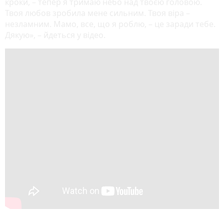
кроки, – тепер я тримаю небо над твоєю головою.
Твоя любов зробила мене сильним. Твоя віра –
незламним. Мамо, все, що я роблю, – це заради тебе.
Дякую», – йдеться у відео.