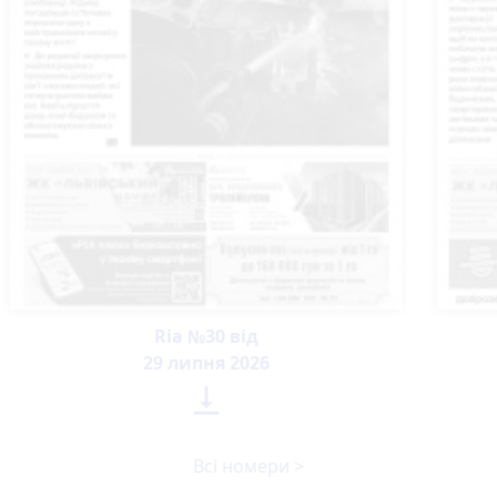
Ria №30 від
29 липня 2026

Всі номери >