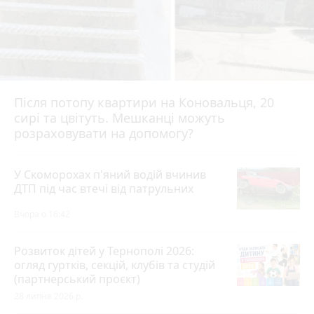
Після потопу квартири на Коновальця, 20
сирі та цвітуть. Мешканці можуть
розраховувати на допомогу?
У Скоморохах п'яний водій вчинив
ДТП під час втечі від патрульних
Вчора о 16:42
Розвиток дітей у Тернополі 2026:
огляд гуртків, секцій, клубів та студій
(партнерський проєкт)
28 липня 2026 р.