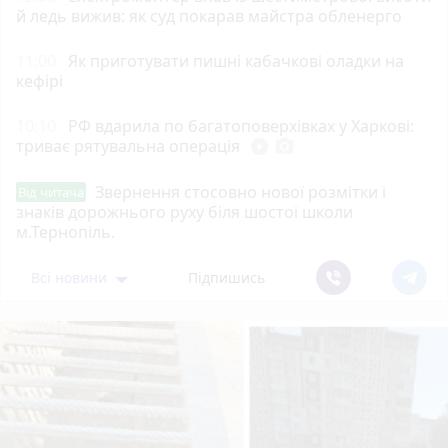
й ледь вижив: як суд покарав майстра обленерго
11:00
Як приготувати пишні кабачкові оладки на
кефірі
10:10
РФ вдарила по багатоповерхівках у Харкові:
триває рятувальна операція
play_circle_filled
photo_camera
Звернення стосовно нової розмітки і
Від читача
знаків дорожнього руху біля шостої школи
м.Тернопіль.
Всі новини
Підпишись