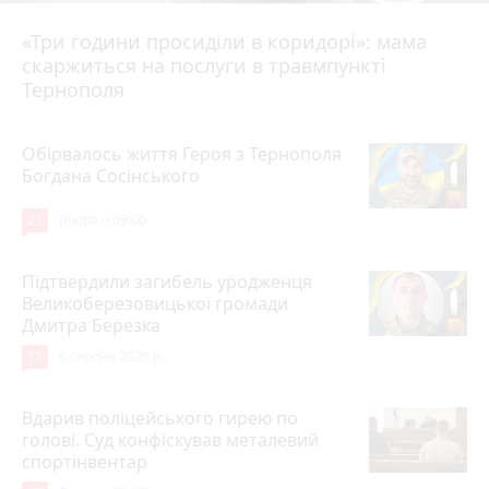
«Три години просиділи в коридорі»: мама
Вчора о 13:05
скаржиться на послуги в травмпункті
Тернополя
Обірвалось життя Героя з Тернополя
Богдана Сосінського
21
Вчора о 09:00
Підтвердили загибель уродженця
Великоберезовицької громади
Дмитра Березка
17
6 серпня 2026 р.
Вдарив поліцейського гирею по
голові. Суд конфіскував металевий
спортінвентар