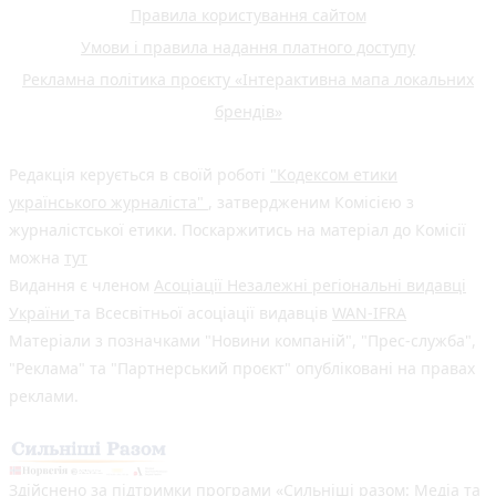
Правила користування сайтом
Умови і правила надання платного доступу
Рекламна політика проєкту «Інтерактивна мапа локальних
брендів»
Редакція керується в своїй роботі
"Кодексом етики
українського журналіста"
, затвердженим Комісією з
журналістської етики. Поскаржитись на матеріал до Комісії
можна
тут
Видання є членом
Асоціації Незалежні регіональні видавці
України
та Всесвітньої асоціації видавців
WAN-IFRA
Матеріали з позначками "Новини компаній", "Прес-служба",
"Реклама" та "Партнерський проєкт" опубліковані на правах
реклами.
Здійснено за підтримки програми «Сильніші разом: Медіа та