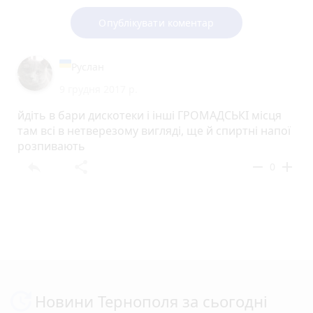
Опублікувати коментар
Руслан
9 грудня 2017 р.
йдіть в бари дискотеки і інші ГРОМАДСЬКІ місця
там всі в нетверезому вигляді, ще й спиртні напої
розпивають
reply
share
remove
add
0
Новини Тернополя за сьогодні