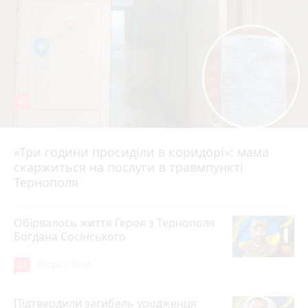
45
«Три години просиділи в коридорі»: мама
Вчора о 13:05
скаржиться на послуги в травмпункті
Тернополя
Обірвалось життя Героя з Тернополя
Богдана Сосінського
21
Вчора о 09:00
Підтвердили загибель уродженця