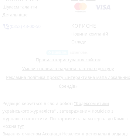
Шукаєм таланти
Детальніше
КОРИСНЕ
phone_in_talk
(0352) 43-00-50
Новини компаній
Огляди
Правила користування сайтом
Умови і правила надання платного доступу
Рекламна політика проєкту «Інтерактивна мапа локальних
брендів»
Редакція керується в своїй роботі
"Кодексом етики
українського журналіста"
, затвердженим Комісією з
журналістської етики. Поскаржитись на матеріал до Комісії
можна
тут
Видання є членом
Асоціації Незалежні регіональні видавці