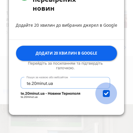
новин
15 років за вбивство випускниці:
апеляційний суд залишив вирок
Василю Гнатюку без змін
Додайте 20 хвилин до вибраних джерел в Google
5 серпня 2026 р.
keyboard_arrow_right
Дивитись ще
ДОДАТИ 20 ХВИЛИН В GOOGLE
коментують
Найчастіше