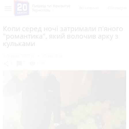
Пишеш ти! Коментує
Всі новини
Обговорен
Тернопіль
Копи серед ночі затримали п'яного
"романтика", який волочив арку з
кульками
5 грудня 2017 р.
20 хвилин
chat_bubble
share
visibility
2
7
1698