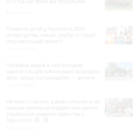
ДТП під час втечі від патрульних
Вчора о 16:42
Розвиток дітей у Тернополі 2026:
огляд гуртків, секцій, клубів та студій
(партнерський проєкт)
28 липня 2026 р.
Потрійна аварія в селі Колодне:
одного з водіїв заблокувало всередині
авто, серед постраждалих — дитина
7 серпня 2026 р.
Не просто школа, а дієва спільнота: як
працює унікальна бордингова школа
Української академії лідерства у
Тернополі
photo_camera
play_circle_filled
4 серпня 2026 р.