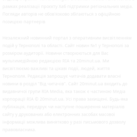
рамках реалізації проєкту Хаб підтримки регіональних медіа.
Погляди авторів не обов'язково збігаються з офіційною
позицією партнерів
Незалежний новинний портал з оперативним висвітленням
подій у Тернополі та області. Сайт новин №1 у Тернополі за
розміром аудиторії. Новини створюються для Вас
мультимедійною редакцією RIA та 20minut.ua. Ми
висвітлюємо важливі та цікаві події, людей, життя
Тернополя. Редакція запрошує читачів додавати власні
новини в розділ "Від читачів". Сайт 20minut.ua входить до
видавничої групи RIA Media, яка також є частиною Медіа
корпорації RIA © 20minut.ua. Усі права захищені. Будь-яка
публiкацiя, передрук чи наступне поширення матеріалів
сайту у друкованих або електронних засобах масової
інформації можлива винятково у разі письмового дозволу
правовласника.