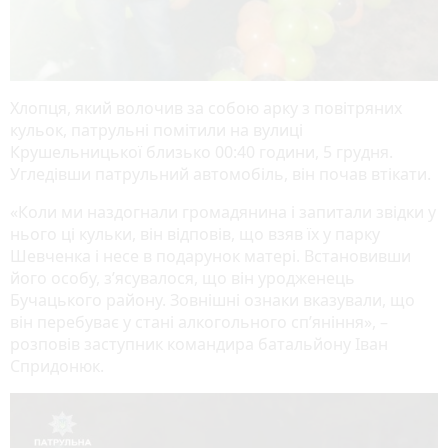
Хлопця, який волочив за собою арку з повітряних
кульок, патрульні помітили на вулиці
Крушельницької близько 00:40 години, 5 грудня.
Угледівши патрульний автомобіль, він почав втікати.
«Коли ми наздогнали громадянина і запитали звідки у
нього ці кульки, він відповів, що взяв їх у парку
Шевченка і несе в подарунок матері. Встановивши
його особу, з’ясувалося, що він уродженець
Бучацького району. Зовнішні ознаки вказували, що
він перебуває у стані алкогольного сп’яніння», –
розповів заступник командира батальйону Іван
Спридонюк.