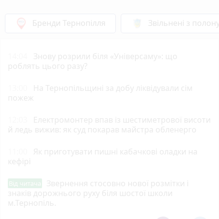
Бренди Тернопілля
Звільнені з полон
14:04
Знову розрили біля «Універсаму»: що
роблять цього разу?
13:00
На Тернопільщині за добу ліквідували сім
пожеж
12:03
Електромонтер впав із шестиметрової висоти
й ледь вижив: як суд покарав майстра обленерго
11:00
Як приготувати пишні кабачкові оладки на
кефірі
Звернення стосовно нової розмітки і
Від читача
знаків дорожнього руху біля шостої школи
м.Тернопіль.