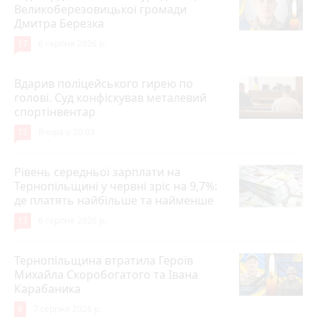
Великоберезовицької громади
Дмитра Березка
17
6 серпня 2026 р.
Вдарив поліцейського гирею по
голові. Суд конфіскував металевий
спортінвентар
15
Вчора о 20:03
Рівень середньої зарплати на
Тернопільщині у червні зріс на 9,7%:
де платять найбільше та найменше
13
6 серпня 2026 р.
Тернопільщина втратила Героїв
Михайла Скоробогатого та Івана
Карабаника
9
7 серпня 2026 р.