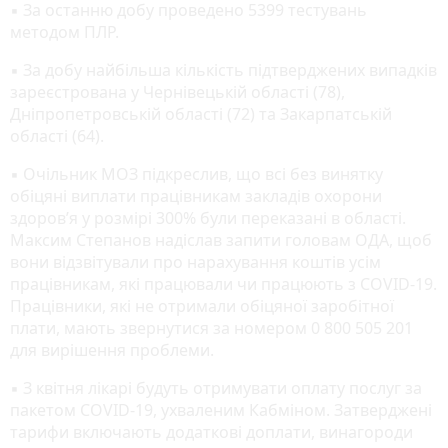
▪ За останню добу проведено 5399 тестувань
методом ПЛР.
▪ За добу найбільша кількість підтверджених випадків
зареєстрована у Чернівецькій області (78),
Дніпропетровській області (72) та Закарпатській
області (64).
▪ Очільник МОЗ підкреслив, що всі без винятку
обіцяні виплати працівникам закладів охорони
здоров’я у розмірі 300% були переказані в області.
Максим Степанов надіслав запити головам ОДА, щоб
вони відзвітували про нарахування коштів усім
працівникам, які працювали чи працюють з COVID-19.
Працівники, які не отримали обіцяної заробітної
плати, мають звернутися за номером 0 800 505 201
для вирішення проблеми.
▪ З квітня лікарі будуть отримувати оплату послуг за
пакетом COVID-19, ухваленим Кабміном. Затверджені
тарифи включають додаткові доплати, винагороди