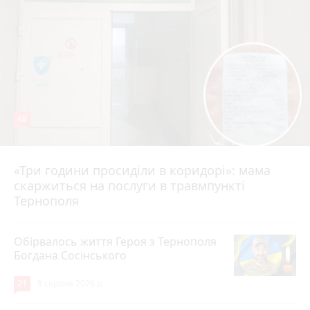
48
«Три години просиділи в коридорі»: мама
8 серпня 2026 р.
скаржиться на послуги в травмпункті
Тернополя
Обірвалось життя Героя з Тернополя
Богдана Сосінського
21
8 серпня 2026 р.