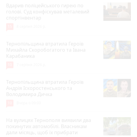
Вдарив поліцейського гирею по
голові. Суд конфіскував металевий
спортінвентар
15
8 серпня 2026 р.
Тернопільщина втратила Героїв
Михайла Скоробогатого та Івана
Карабаника
10
7 серпня 2026 р.
Тернопільщина втратила Героїв
Андрія Іскоростенського та
Володимира Дичка
10
Вчора о 09:00
На вулицях Тернополя виявили два
покинутих автомобілі. Власникам
дали місяць, щоб їх прибрати