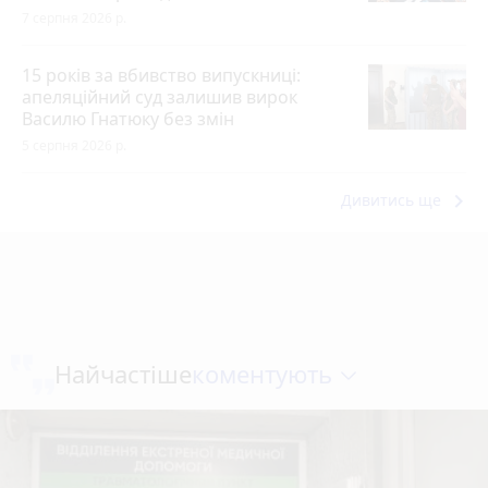
7 серпня 2026 р.
15 років за вбивство випускниці:
апеляційний суд залишив вирок
Василю Гнатюку без змін
5 серпня 2026 р.
keyboard_arrow_right
Дивитись ще
коментують
Найчастіше