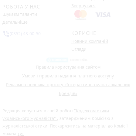
Звернутися
РОБОТА У НАС
Шукаєм таланти
Детальніше
КОРИСНЕ
phone_in_talk
(0352) 43-00-50
Новини компаній
Огляди
Правила користування сайтом
Умови і правила надання платного доступу
Рекламна політика проєкту «Інтерактивна мапа локальних
брендів»
Редакція керується в своїй роботі
"Кодексом етики
українського журналіста"
, затвердженим Комісією з
журналістської етики. Поскаржитись на матеріал до Комісії
можна
тут