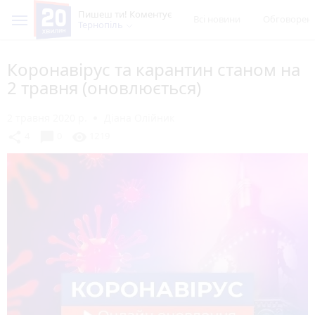
Пишеш ти! Коментує
Всі новини
Обговорен
Тернопіль
Коронавірус та карантин станом на
2 травня (оновлюється)
2 травня 2020 р.
Діана Олійник
chat_bubble
share
visibility
4
0
1219