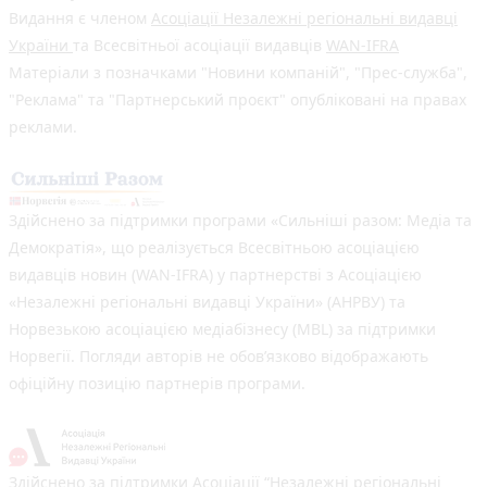
Видання є членом
Асоціації Незалежні регіональні видавці
України
та Всесвітньої асоціації видавців
WAN-IFRA
Матеріали з позначками "Новини компаній", "Прес-служба",
"Реклама" та "Партнерський проєкт" опубліковані на правах
реклами.
Здійснено за підтримки програми «Сильніші разом: Медіа та
Демократія», що реалізується Всесвітньою асоціацією
видавців новин (WAN-IFRA) у партнерстві з Асоціацією
«Незалежні регіональні видавці України» (АНРВУ) та
Норвезькою асоціацією медіабізнесу (MBL) за підтримки
Норвегії. Погляди авторів не обов’язково відображають
офіційну позицію партнерів програми.
Здійснено за підтримки Асоціації “Незалежні регіональні