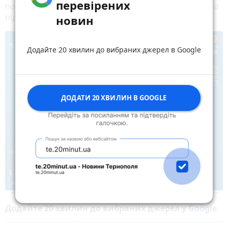
перевірених
початку 2020 року надійшло 31043 повідомлення про
підозру на COVID-19.
новин
Додайте 20 хвилин до вибраних джерел в Google
ДОДАТИ 20 ХВИЛИН В GOOGLE
Додайте 20 хвилин до вибраних джерел у
Google