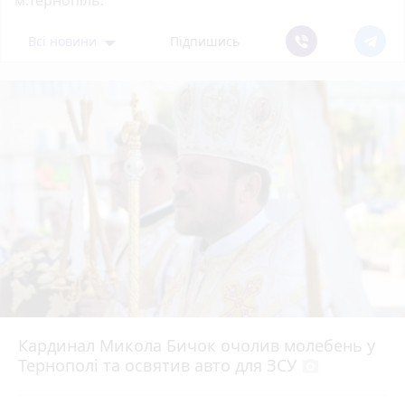
м.Тернопіль.
Всі новини
Підпишись
Кардинал Микола Бичок очолив молебень у
Тернополі та освятив авто для ЗСУ
photo_camera