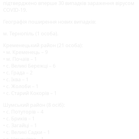
підтверджено вперше 30 випадків зараження вірусом
COVID-19.
Географія поширення нових випадків:
м. Тернопіль (1 особа).
Кременецький район (21 особа):
• м. Кременець – 9
• м. Почаїв – 1
• с. Великі Бережці – 6
• с. Града – 2
• с. Іква – 1
• с. Жолоби – 1
• с. Старий Кокорів – 1
Шумський район (8 осіб):
• с. Потуторів – 4
• с. Бриків – 1
• с. Загайці – 1
• с. Великі Садки – 1
• с. Цеценівка – 1