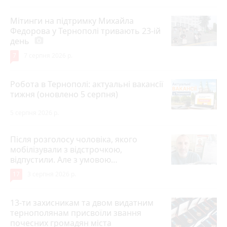
Мітинги на підтримку Михайла
Федорова у Тернополі тривають 23-ій
день
photo_camera
7
7 серпня 2026 р.
Робота в Тернополі: актуальні вакансії
тижня (оновлено 5 серпня)
5 серпня 2026 р.
Після розголосу чоловіка, якого
мобілізували з відстрочкою,
відпустили. Але з умовою…
17
3 серпня 2026 р.
13-ти захисникам та двом видатним
тернополянам присвоїли звання
почесних громадян міста