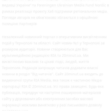
видавці України” та Foreningen Ukrainian Media Fund Nordic в
рамках реалізації проєкту Хаб підтримки регіональних медіа.
Погляди авторів не обов'язково збігаються з офіційною
позицією партнерів
Незалежний новинний портал з оперативним висвітленням
подій у Тернополі та області. Сайт новин №1 у Тернополі за
розміром аудиторії. Новини створюються для Вас
мультимедійною редакцією RIA та 20minut.ua. Ми
висвітлюємо важливі та цікаві події, людей, життя
Тернополя. Редакція запрошує читачів додавати власні
новини в розділ "Від читачів". Сайт 20minut.ua входить до
видавничої групи RIA Media, яка також є частиною Медіа
корпорації RIA © 20minut.ua. Усі права захищені. Будь-яка
публiкацiя, передрук чи наступне поширення матеріалів
сайту у друкованих або електронних засобах масової
інформації можлива винятково у разі письмового дозволу