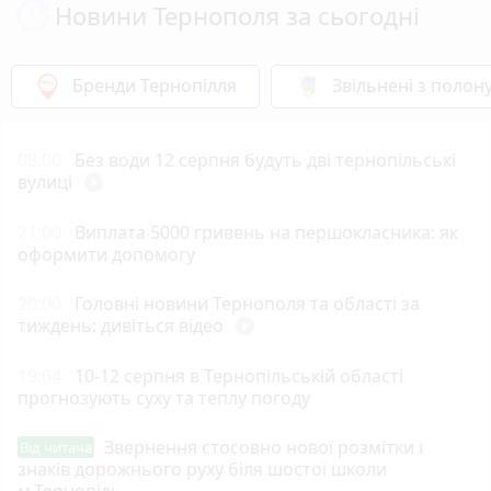
Новини Тернополя за сьогодні
Бренди Тернопілля
Звільнені з полон
08:00
Без води 12 серпня будуть дві тернопільські
вулиці
play_circle_filled
21:00
Виплата 5000 гривень на першокласника: як
оформити допомогу
20:00
Головні новини Тернополя та області за
тиждень: дивіться відео
play_circle_filled
19:04
10-12 серпня в Тернопільській області
прогнозують суху та теплу погоду
Звернення стосовно нової розмітки і
Від читача
знаків дорожнього руху біля шостої школи