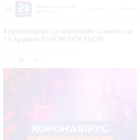
Пишеш ти! Коментує
Всі новини
Обговорен
Тернопіль
Коронавірус та карантин станом на
15 травня (ОНОВЛЮЄТЬСЯ)
15 травня 2020 р.
Діана Олійник
chat_bubble
share
visibility
1
1
1249