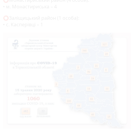
• м. Монастириська – 4
⭕️Заліщицький район (1 особа):
• с. Касперівці – 1