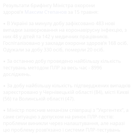
Результати брифінгу Міністра охорони
здоров’я
Максим Степанов
за 15 травня:
▪️ В Україні за минулу добу зафіксовано 483 нові
випадки захворювання на коронавірусну інфекцію, з
них 48 у дітей та 142 у медичних працівників.
Госпіталізовано у заклади охорони здоров’я 168 осіб.
Одужали за добу 330 осіб, померли 20 осіб.
▪️ За останню добу проведено найбільшу кількість
тестувань методом ПЛР за весь час - 8996
досліджень.
▪️ За добу найбільшу кількість підтверджених випадків
зареєстровано у Чернівецькій області (84), місті Києві
(56) та Волинській області (47).
▪️ Міністр пояснив механізм співпраці з “Укргентех”, а
саме ситуацію з допуском на ринок ПЛР-тестів:
проблеми виникли через налаштування, але наразі
цю проблему розв’язано і системи ПЛР-тестувань