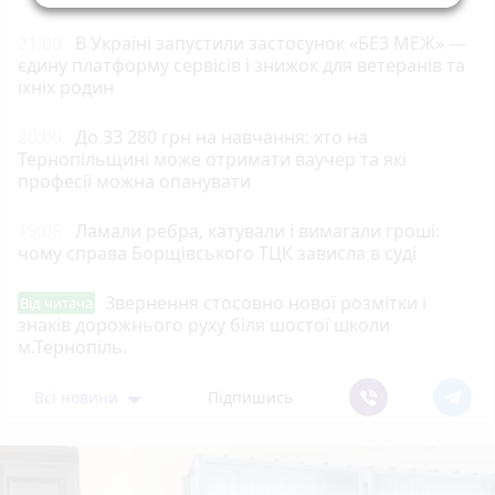
21:00
В Україні запустили застосунок «БЕЗ МЕЖ» —
єдину платформу сервісів і знижок для ветеранів та
їхніх родин
20:00
До 33 280 грн на навчання: хто на
Тернопільщині може отримати ваучер та які
професії можна опанувати
19:05
Ламали ребра, катували і вимагали гроші:
чому справа Борщівського ТЦК зависла в суді
Звернення стосовно нової розмітки і
Від читача
знаків дорожнього руху біля шостої школи
м.Тернопіль.
Всі новини
Підпишись