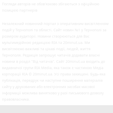
Погляди авторів не обов'язково збігаються з офіційною
позицією партнерів
Незалежний новинний портал з оперативним висвітленням
подій у Тернополі та області. Сайт новин №1 у Тернополі за
розміром аудиторії. Новини створюються для Вас
мультимедійною редакцією RIA та 20minut.ua. Ми
висвітлюємо важливі та цікаві події, людей, життя
Тернополя. Редакція запрошує читачів додавати власні
новини в розділ "Від читачів". Сайт 20minut.ua входить до
видавничої групи RIA Media, яка також є частиною Медіа
корпорації RIA © 20minut.ua. Усі права захищені. Будь-яка
публiкацiя, передрук чи наступне поширення матеріалів
сайту у друкованих або електронних засобах масової
інформації можлива винятково у разі письмового дозволу
правовласника.
©2017-2025 20minut.ua