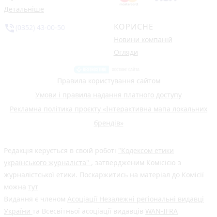
Детальніше
КОРИСНЕ
phone_in_talk
(0352) 43-00-50
Новини компаній
Огляди
Правила користування сайтом
Умови і правила надання платного доступу
Рекламна політика проєкту «Інтерактивна мапа локальних
брендів»
Редакція керується в своїй роботі
"Кодексом етики
українського журналіста"
, затвердженим Комісією з
журналістської етики. Поскаржитись на матеріал до Комісії
можна
тут
Видання є членом
Асоціації Незалежні регіональні видавці
України
та Всесвітньої асоціації видавців
WAN-IFRA