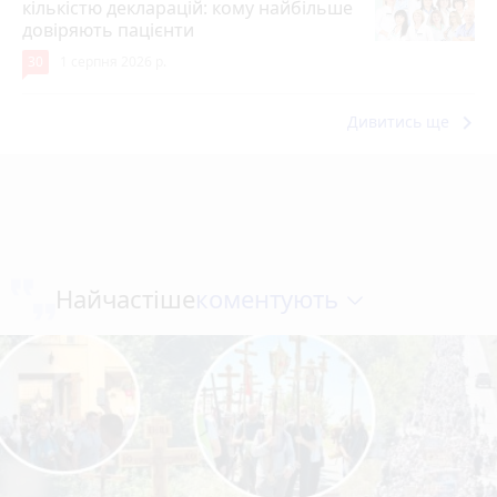
кількістю декларацій: кому найбільше
довіряють пацієнти
30
1 серпня 2026 р.
keyboard_arrow_right
Дивитись ще
коментують
Найчастіше