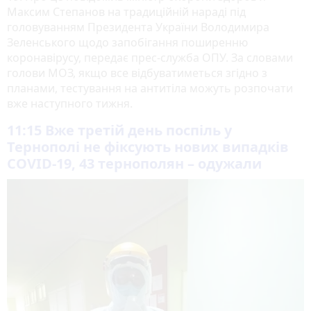
Максим Степанов на традиційній нараді під
головуванням Президента України Володимира
Зеленського щодо запобігання поширенню
коронавірусу, передає прес-служба ОПУ. За словами
голови МОЗ, якщо все відбуватиметься згідно з
планами, тестування на антитіла можуть розпочати
вже наступного тижня.
11:15
Вже третій день поспіль у
Тернополі не фіксують нових випадків
COVID-19, 43 тернополян – одужали