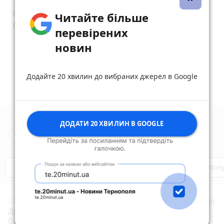
Ви ще рекламу мені додому пришліть. Заліпили
Читайте більше
весь простір. Інваліди.
перевірених
reply
share
remove
add
0
новин
Додайте 20 хвилин до вибраних джерел в Google
ДОДАТИ 20 ХВИЛИН В GOOGLE
Новини Тернополя за сьогодні
Бренди Тернопілля
Звільнені з полон
22:01
Концерти, зірки «МастерШеф» та ярмарок: до
Дня міста в парку Шевченка готують триденний
благодійний фестиваль