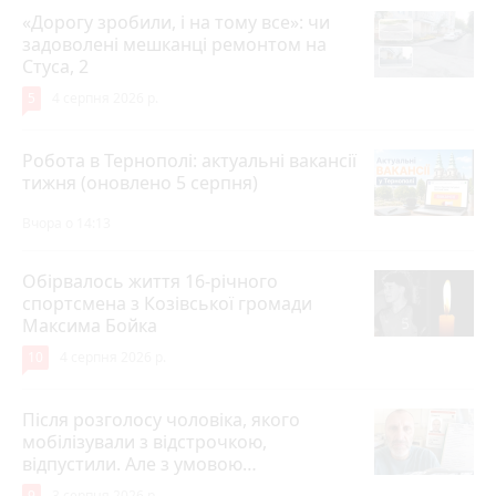
«Дорогу зробили, і на тому все»: чи
задоволені мешканці ремонтом на
Стуса, 2
5
4 серпня 2026 р.
Робота в Тернополі: актуальні вакансії
тижня (оновлено 5 серпня)
Вчора о 14:13
Обірвалось життя 16-річного
спортсмена з Козівської громади
Максима Бойка
10
4 серпня 2026 р.
Після розголосу чоловіка, якого
мобілізували з відстрочкою,
відпустили. Але з умовою…
9
3 серпня 2026 р.