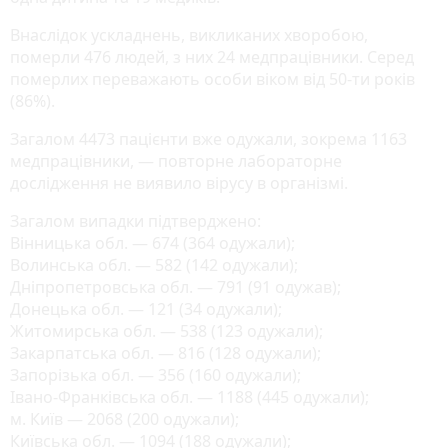
Внаслідок ускладнень, викликаних хворобою,
померли 476 людей, з них 24 медпрацівники. Серед
померлих переважають особи віком від 50-ти років
(86%).
Загалом 4473 пацієнти вже одужали, зокрема 1163
медпрацівники, — повторне лабораторне
дослідження не виявило вірусу в організмі.
Загалом випадки підтверджено:
Вінницька обл. — 674 (364 одужали);
Волинська обл. — 582 (142 одужали);
Дніпропетровська обл. — 791 (91 одужав);
Донецька обл. — 121 (34 одужали);
Житомирська обл. — 538 (123 одужали);
Закарпатська обл. — 816 (128 одужали);
Запорізька обл. — 356 (160 одужали);
Івано-Франківська обл. — 1188 (445 одужали);
м. Київ — 2068 (200 одужали);
Київська обл. — 1094 (188 одужали);