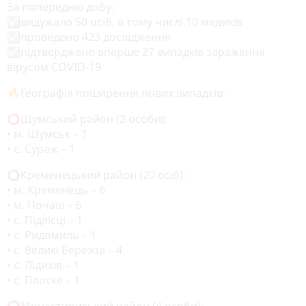
За попередню добу:
☑️видужало 50 осіб, в тому числі 10 медиків
☑️проведено 423 дослідження
☑️підтверджено вперше 27 випадків зараження
вірусом COVID-19
🔥Географія поширення нових випадків:
⭕️Шумський район (2 особи):
• м. Шумськ – 1
• с. Сураж – 1
⭕️Кременецький район (20 осіб):
• м. Кременець – 6
• м. Почаїв – 6
• с. Підлісці – 1
• с. Ридомиль – 1
• с. Великі Бережці – 4
• с. Лідихів – 1
• с. Плоске – 1
⭕️Монастириський район (4 особи):