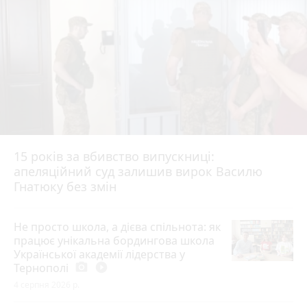
15 років за вбивство випускниці:
апеляційний суд залишив вирок Василю
Гнатюку без змін
Не просто школа, а дієва спільнота: як
працює унікальна бордингова школа
Української академії лідерства у
Тернополі
photo_camera
play_circle_filled
4 серпня 2026 р.