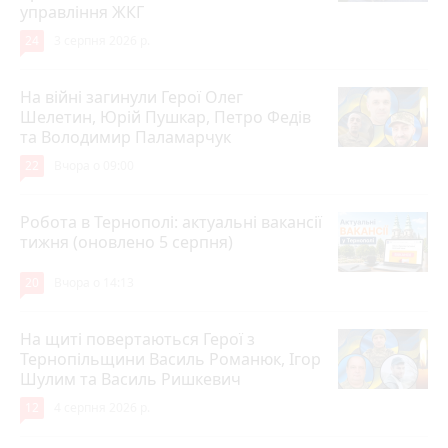
управління ЖКГ
24
3 серпня 2026 р.
На війні загинули Герої Олег
Шелетин, Юрій Пушкар, Петро Федів
та Володимир Паламарчук
22
Вчора о 09:00
Робота в Тернополі: актуальні вакансії
тижня (оновлено 5 серпня)
20
Вчора о 14:13
На щиті повертаються Герої з
Тернопільщини Василь Романюк, Ігор
Шулим та Василь Ришкевич
12
4 серпня 2026 р.