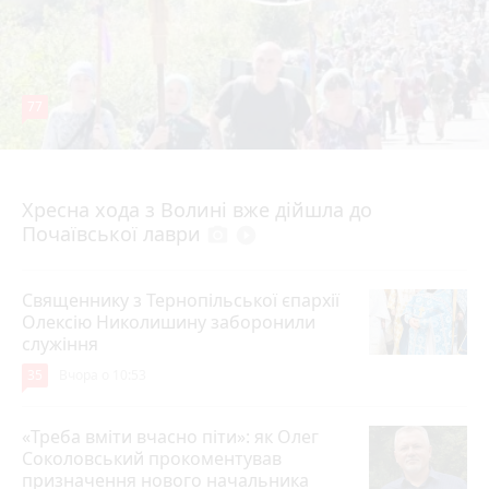
77
4 серпня 2026 р.
Хресна хода з Волині вже дійшла до
Почаївської лаври
photo_camera
play_circle_filled
Священнику з Тернопільської єпархії
Олексію Николишину заборонили
служіння
35
Вчора о 10:53
«Треба вміти вчасно піти»: як Олег
Соколовський прокоментував
призначення нового начальника