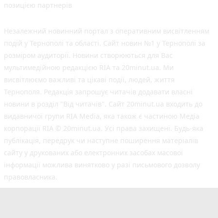
позицією партнерів
Незалежний новинний портал з оперативним висвітленням
подій у Тернополі та області. Сайт новин №1 у Тернополі за
розміром аудиторії. Новини створюються для Вас
мультимедійною редакцією RIA та 20minut.ua. Ми
висвітлюємо важливі та цікаві події, людей, життя
Тернополя. Редакція запрошує читачів додавати власні
новини в розділ "Від читачів". Сайт 20minut.ua входить до
видавничої групи RIA Media, яка також є частиною Медіа
корпорації RIA © 20minut.ua. Усі права захищені. Будь-яка
публiкацiя, передрук чи наступне поширення матеріалів
сайту у друкованих або електронних засобах масової
інформації можлива винятково у разі письмового дозволу
правовласника.
©2017-2025 20minut.ua
вул. Дубовецька, буд. 1-б, м. Тернопіль, 46001;
[email protected]