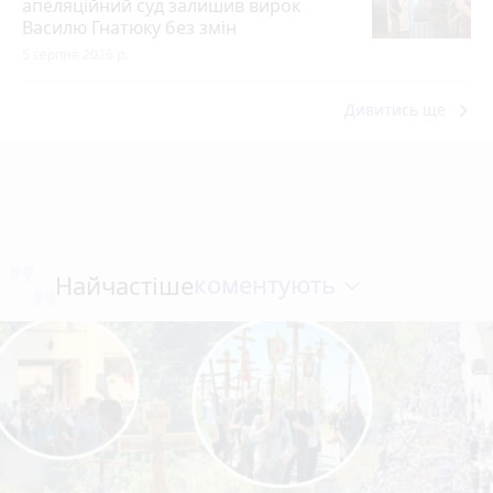
апеляційний суд залишив вирок
Василю Гнатюку без змін
5 серпня 2026 р.
keyboard_arrow_right
Дивитись ще
коментують
Найчастіше