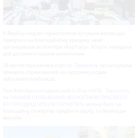
У Вербну неділю тернополяни купували великодні
прикраси на благодійному ярмарку, який
організували волонтери «Карітасу». Кошти передали
для допомоги нашим захисникам
28 квітня працівники
Карітас Тернопіль
організували
ярмарок спрямований на підтримку родин
військовослужбовців.
Тож біля
Архикатедральний Собор НЗПБ - Тернопіль
та
ПАРАФІЯ ПОЛОЖЕННЯ ЧЕСНОЇ РИЗИ ПРЕСВЯТОЇ
БОГОРОДИЦІ УГКЦ М.ТЕРНОПІЛЬ
можна було за
благодійну пожертву придбати вербу та Великодні
вироби.