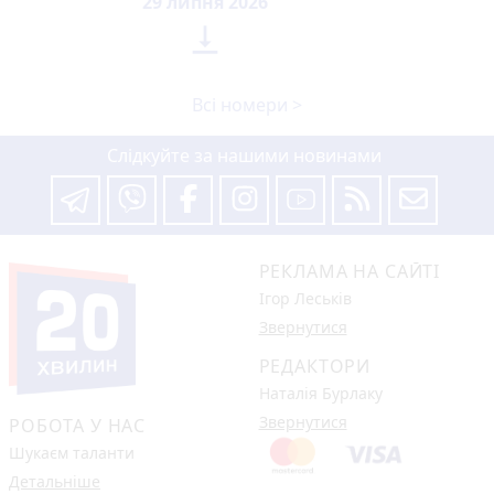
29 липня 2026

Всі номери >
Слідкуйте за нашими новинами
РЕКЛАМА НА САЙТІ
Ігор Леськів
Звернутися
РЕДАКТОРИ
Наталія Бурлаку
Звернутися
РОБОТА У НАС
Шукаєм таланти
Детальніше