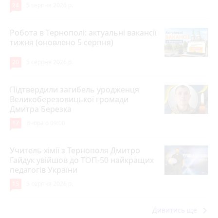
24
5 серпня 2026 р.
Робота в Тернополі: актуальні вакансії
тижня (оновлено 5 серпня)
20
5 серпня 2026 р.
Підтвердили загибель уродженця
Великоберезовицької громади
Дмитра Березка
17
Вчора о 09:00
Учитель хімії з Тернополя Дмитро
Гайдук увійшов до ТОП-50 найкращих
педагогів України
15
5 серпня 2026 р.
keyboard_arrow_right
Дивитись ще