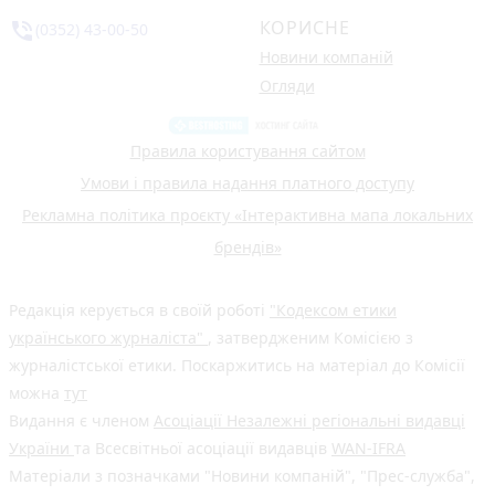
КОРИСНЕ
phone_in_talk
(0352) 43-00-50
Новини компаній
Огляди
Правила користування сайтом
Умови і правила надання платного доступу
Рекламна політика проєкту «Інтерактивна мапа локальних
брендів»
Редакція керується в своїй роботі
"Кодексом етики
українського журналіста"
, затвердженим Комісією з
журналістської етики. Поскаржитись на матеріал до Комісії
можна
тут
Видання є членом
Асоціації Незалежні регіональні видавці
України
та Всесвітньої асоціації видавців
WAN-IFRA
Матеріали з позначками "Новини компаній", "Прес-служба",