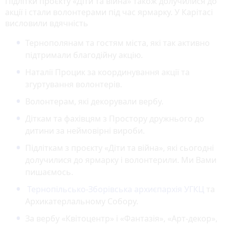
Підлітки проєкту «Діти та війна» також долучилися до
акції і стали волонтерами під час ярмарку. У Карітасі
висловили вдячність
Тернополянам та гостям міста, які так активно
підтримали благодійну акцію.
Наталії Процик за координування акції та
згуртування волонтерів.
Волонтерам, які декорували вербу.
Діткам та фахівцям з Простору дружнього до
дитини за неймовірні вироби.
Підліткам з проєкту «Діти та війна», які сьогодні
долучилися до ярмарку і волонтерили. Ми Вами
пишаємось.
Тернопільсько-Зборівська архиєпархія УГКЦ
та
Архикатерлальному Собору.
За вербу «Квітоцентр» і «Фантазія», «Арт-декор»,