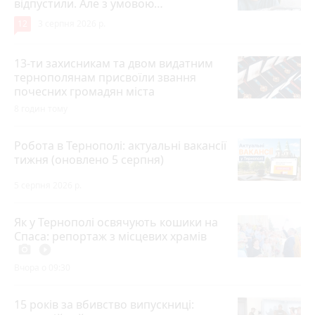
відпустили. Але з умовою…
12
3 серпня 2026 р.
13-ти захисникам та двом видатним
тернополянам присвоїли звання
почесних громадян міста
8 годин тому
Робота в Тернополі: актуальні вакансії
тижня (оновлено 5 серпня)
5 серпня 2026 р.
Як у Тернополі освячують кошики на
Спаса: репортаж з місцевих храмів
photo_camera
play_circle_filled
Вчора о 09:30
15 років за вбивство випускниці: