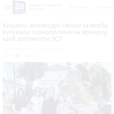
Пишеш ти! Коментує
Всі новини
Обговорен
Тернопіль
Кошики, великодні свічки та вербу
купували тернополяни на ярмарку,
щоб допомогти ЗСУ
28 квітня 2024 р.
Ольга Турчак
chat_bubble
share
visibility
0
0
228