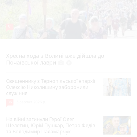
81
4 серпня 2026 р.
Хресна хода з Волині вже дійшла до
Почаївської лаври
photo_camera
play_circle_filled
Священнику з Тернопільської єпархії
Олексію Николишину заборонили
служіння
36
5 серпня 2026 р.
На війні загинули Герої Олег
Шелетин, Юрій Пушкар, Петро Федів
та Володимир Паламарчук