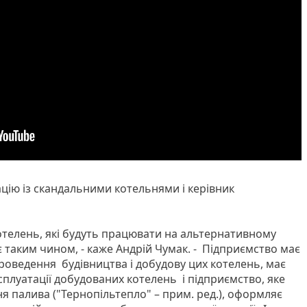
цію із скандальними котельнями і керівник
котелень, які будуть працювати на альтернативному
ає таким чином, - каже Андрій Чумак. - Підприємство має
проведення будівництва і добудову цих котелень, має
сплуатації добудованих котелень і підприємство, яке
я палива ("Тернопільтепло" – прим. ред.), оформляє