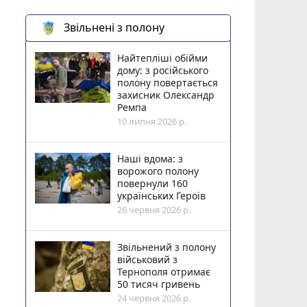
Звільнені з полону
Найтепліші обійми
дому: з російського
полону повертається
захисник Олександр
Ремпа
10 липня 2026 р.
Наші вдома: з
ворожого полону
повернули 160
українських Героїв
26 червня 2026 р.
Звільнений з полону
військовий з
Тернополя отримає
50 тисяч гривень
24 червня 2026 р.