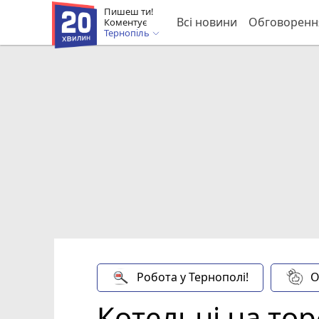
Пишеш ти!
Всі новини
Обговоренн
Коментує
Тернопіль
Робота у Тернополі!
О
Котельні на тор