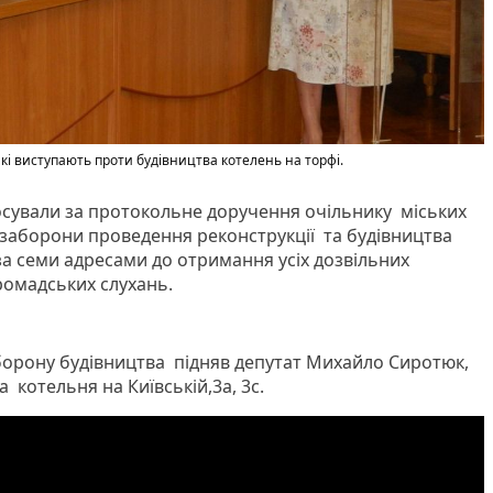
кі виступають проти будівництва котелень на торфі.
осували за протокольне доручення очільнику міських
заборони проведення реконструкції та будівництва
 семи адресами до отримання усіх дозвільних
ромадських слухань.
борону будівництва підняв депутат Михайло Сиротюк,
 котельня на Київській,3а, 3с.