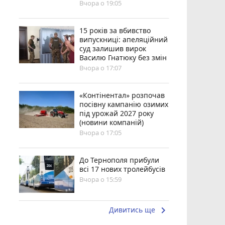
Вчора о 19:05
15 років за вбивство
випускниці: апеляційний
суд залишив вирок
Василю Гнатюку без змін
Вчора о 17:07
«Контінентал» розпочав
посівну кампанію озимих
під урожай 2027 року
(новини компаній)
Вчора о 17:05
До Тернополя прибули
всі 17 нових тролейбусів
Вчора о 15:59
keyboard_arrow_right
Дивитись ще