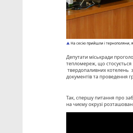
На сесію прийшли і тернополяни, я
Депутати міськради прогол
тепломереж, що стосується 
твердопаливних котелень за
документів та проведення г
Так, спершу питання про за
на чиєму окрузі розташована