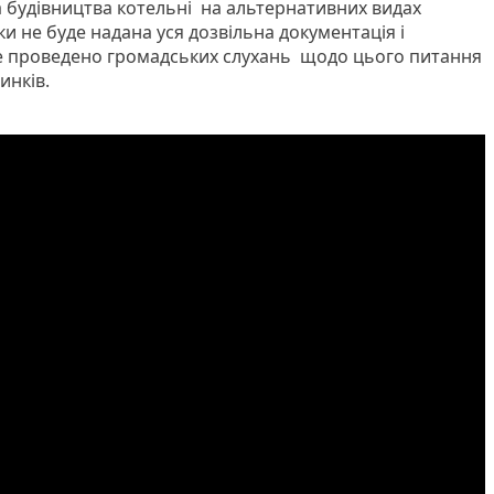
а будівництва котельні на альтернативних видах
и не буде надана уся дозвільна документація і
де проведено громадських слухань щодо цього питання
инків.