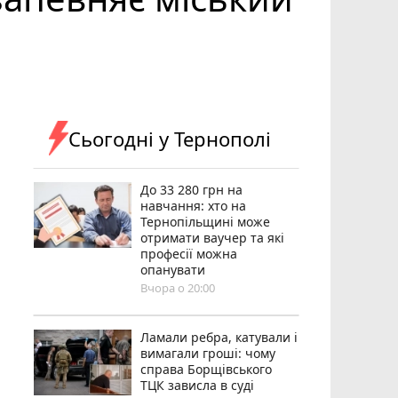
Сьогодні у Тернополі
До 33 280 грн на
навчання: хто на
Тернопільщині може
отримати ваучер та які
професії можна
опанувати
Вчора о 20:00
Ламали ребра, катували і
вимагали гроші: чому
справа Борщівського
ТЦК зависла в суді