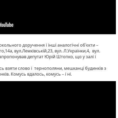
кольного доручення і інші аналогічні об'єкти –
,14а, вул.Лемківській,23, вул. Л.Українки,4, вул.
запропонував депутат Юрій Штопко, що у залі і
ись взяти слово і тернополяни, мешканці будинків з
ів. Комусь вдалось, комусь – і ні.