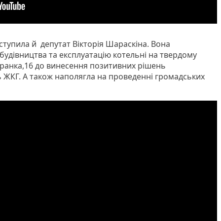
ступила й депутат Вікторія Шараскіна. Вона
удівництва та експлуатацію котельні на твердому
л. Франка,16 до винесення позитивних рішень
нь ЖКГ. А також наполягла на проведенні громадських