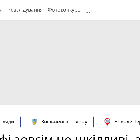
...
я
Розслідування
Фотоконкурс
гляди
Звільнені з полону
Бренди Те
фі зовсім не шкідливі,