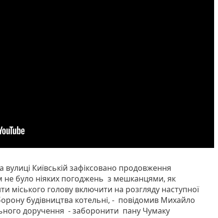
на вулиці Київській зафіксовано продовження
м не було ніяких погоджень з мешканцями, як
ити міського голову включити на розгляду наступної
аборону будівництва котельні, - повідомив Михайло
льного доручення - заборонити пану Чумаку