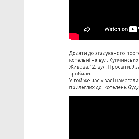
Додати до згадуваного прото
котельні на вул. Купчинського
Живова,12, вул. Просвіти,9 
зробили.
У той же час у залі намагал
прилеглих до котелень будинк