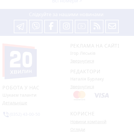
Всі номери >
Слідкуйте за нашими новинами
РЕКЛАМА НА САЙТІ
Ігор Леськів
Звернутися
РЕДАКТОРИ
Наталія Бурлаку
Звернутися
РОБОТА У НАС
Шукаєм таланти
Детальніше
КОРИСНЕ
phone_in_talk
(0352) 43-00-50
Новини компаній
Огляди