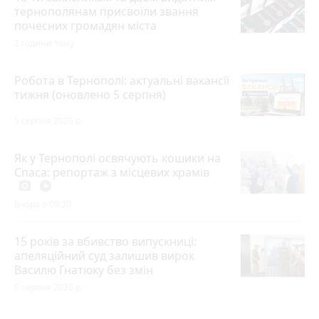
тернополянам присвоїли звання
почесних громадян міста
2 години тому
Робота в Тернополі: актуальні вакансії
тижня (оновлено 5 серпня)
5 серпня 2026 р.
Як у Тернополі освячують кошики на
Спаса: репортаж з місцевих храмів
photo_camera
play_circle_filled
Вчора о 09:30
15 років за вбивство випускниці:
апеляційний суд залишив вирок
Василю Гнатюку без змін
5 серпня 2026 р.