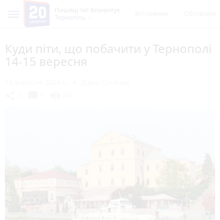
Пишеш ти! Коментує
Всі новини
Обговорен
Тернопіль
Куди піти, що побачити у Тернополі
14-15 вересня
13 вересня 2024 р.
Діана Олійник
chat_bubble
share
visibility
0
0
345