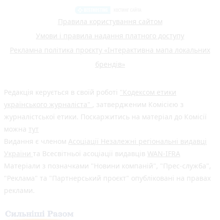
Правила користування сайтом
Умови і правила надання платного доступу
Рекламна політика проєкту «Інтерактивна мапа локальних
брендів»
Редакція керується в своїй роботі
"Кодексом етики
українського журналіста"
, затвердженим Комісією з
журналістської етики. Поскаржитись на матеріал до Комісії
можна
тут
Видання є членом
Асоціації Незалежні регіональні видавці
України
та Всесвітньої асоціації видавців
WAN-IFRA
Матеріали з позначками "Новини компаній", "Прес-служба",
"Реклама" та "Партнерський проєкт" опубліковані на правах
реклами.