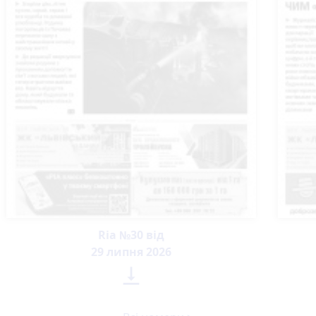
Ria №30 від
29 липня 2026
