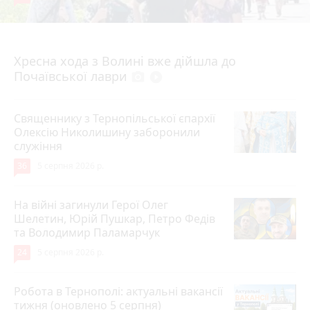
4 серпня 2026 р.
Хресна хода з Волині вже дійшла до
Почаївської лаври
photo_camera
play_circle_filled
Священнику з Тернопільської єпархії
Олексію Николишину заборонили
служіння
36
5 серпня 2026 р.
На війні загинули Герої Олег
Шелетин, Юрій Пушкар, Петро Федів
та Володимир Паламарчук
24
5 серпня 2026 р.
Робота в Тернополі: актуальні вакансії
тижня (оновлено 5 серпня)