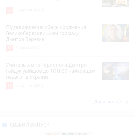
20
5 серпня 2026 р.
Підтвердили загибель уродженця
Великоберезовицької громади
Дмитра Березка
17
Вчора о 09:00
Учитель хімії з Тернополя Дмитро
Гайдук увійшов до ТОП-50 найкращих
педагогів України
15
5 серпня 2026 р.
keyboard_arrow_right
Дивитись ще
СВІЖИЙ ВИПУСК